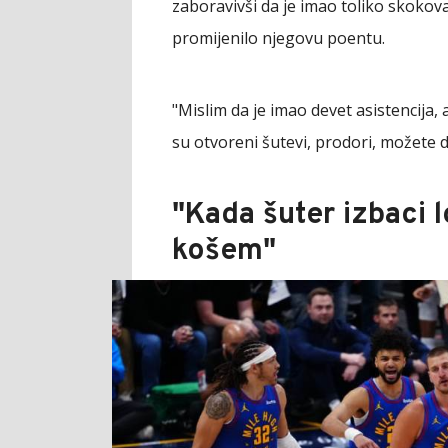
zaboravivši da je imao toliko skokova
promijenilo njegovu poentu.
"Mislim da je imao devet asistencija,
su otvoreni šutevi, prodori, možete d
"Kada šuter izbaci l
košem"