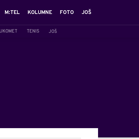
M:TEL
KOLUMNE
FOTO
JOŠ
UKOMET
TENIS
JOŠ