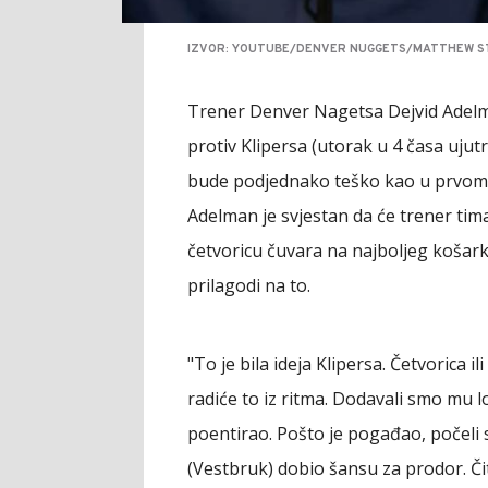
IZVOR: YOUTUBE/DENVER NUGGETS/MATTHEW ST
Trener Denver Nagetsa Dejvid Adelma
protiv Klipersa (utorak u 4 časa uju
bude podjednako teško kao u prvom
Adelman je svjestan da će trener tima 
četvoricu čuvara na najboljeg košarka
prilagodi na to.
"To je bila ideja Klipersa. Četvorica 
radiće to iz ritma. Dodavali smo mu l
poentirao. Pošto je pogađao, počeli s
(Vestbruk) dobio šansu za prodor. Čita