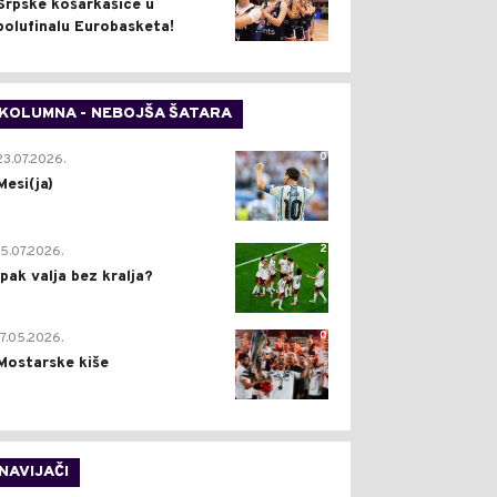
Srpske košarkašice u
polufinalu Eurobasketa!
KOLUMNA - NEBOJŠA ŠATARA
0
23.07.2026.
Mesi(ja)
2
15.07.2026.
Ipak valja bez kralja?
0
17.05.2026.
Mostarske kiše
NAVIJAČI