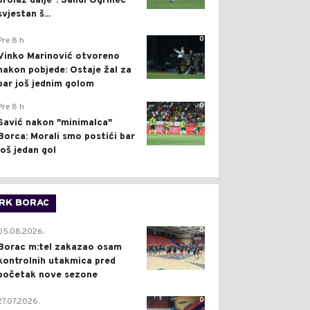
prolaz dalje": Sandi Ogrinec
svjestan š...
0
Pre 8 h
Vinko Marinović otvoreno
nakon pobjede: Ostaje žal za
bar još jednim golom
0
Pre 8 h
Savić nakon "minimalca"
Borca: Morali smo postići bar
još jedan gol
RK BORAC
0
05.08.2026.
Borac m:tel zakazao osam
kontrolnih utakmica pred
početak nove sezone
0
27.07.2026.