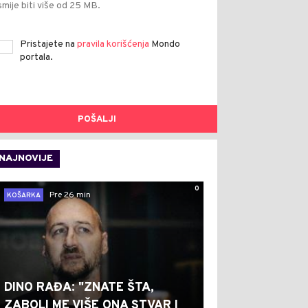
smije biti više od 25 MB.
Pristajete na
pravila korišćenja
Mondo
portala.
POŠALJI
NAJNOVIJE
0
Pre 26 min
KOŠARKA
DINO RAĐA: "ZNATE ŠTA,
ZABOLI ME VIŠE ONA STVAR I