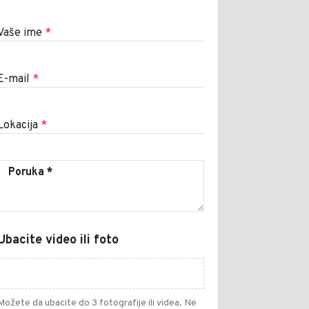
Vaše ime
*
E-mail
*
Lokacija
*
Ubacite video ili foto
Možete da ubacite do 3 fotografije ili videa. Ne