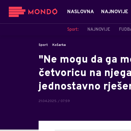
NASLOVNA
NAJNOVIJE
Sport:
NAJNOVIJE
FUDB
Sport
Košarka
"Ne mogu da ga mo
četvoricu na njeg
jednostavno rješe
21.04.2025. / 07:59