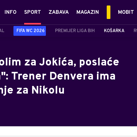
INFO
SPORT
ZABAVA
MAGAZIN
MOBIT
AL
FIFA WC 2026
PREMIJER LIGA BIH
KOŠARKA
R
lim za Jokića, poslaće
a": Trener Denvera ima
nje za Nikolu