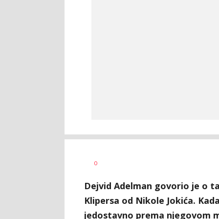
Dragan
AUTOR
0
Šutvić
Dejvid Adelman govorio je o t
Klipersa od Nikole Jokića. Kada
jedostavno prema njegovom mi