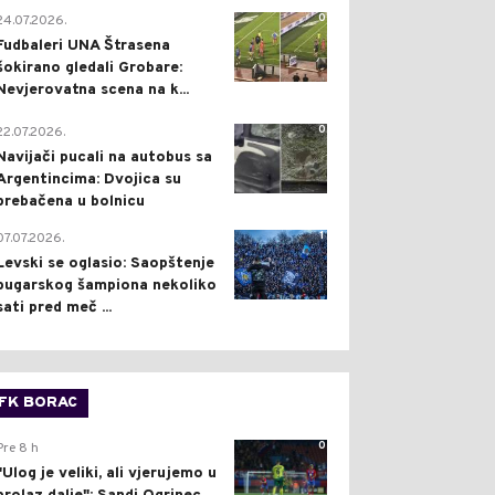
0
24.07.2026.
Fudbaleri UNA Štrasena
šokirano gledali Grobare:
Nevjerovatna scena na k...
0
22.07.2026.
Navijači pucali na autobus sa
Argentincima: Dvojica su
prebačena u bolnicu
1
07.07.2026.
Levski se oglasio: Saopštenje
bugarskog šampiona nekoliko
sati pred meč ...
FK BORAC
0
Pre 8 h
"Ulog je veliki, ali vjerujemo u