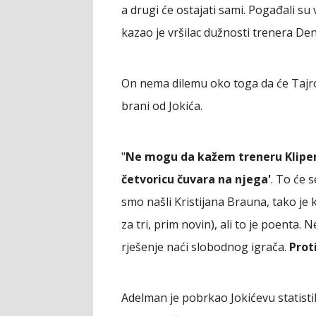
a drugi će ostajati sami. Pogađali su 
kazao je vršilac dužnosti trenera Den
On nema dilemu oko toga da će Tajro
brani od Jokića.
"
Ne mogu da kažem treneru Klipersa
četvoricu čuvara na njega'
. To će 
smo našli Kristijana Brauna, tako je
za tri, prim novin), ali to je poenta
rješenje naći slobodnog igrača.
Prot
Adelman je pobrkao Jokićevu statistik