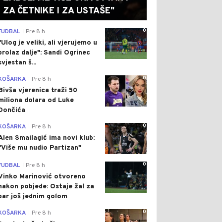
ZA ČETNIKE I ZA USTAŠE"
0
FUDBAL
Pre 8 h
|
"Ulog je veliki, ali vjerujemo u
prolaz dalje": Sandi Ogrinec
svjestan š...
0
KOŠARKA
Pre 8 h
|
Bivša vjerenica traži 50
miliona dolara od Luke
Dončića
0
KOŠARKA
Pre 8 h
|
Alen Smailagić ima novi klub:
"Više mu nudio Partizan"
0
FUDBAL
Pre 8 h
|
Vinko Marinović otvoreno
nakon pobjede: Ostaje žal za
bar još jednim golom
0
KOŠARKA
Pre 8 h
|