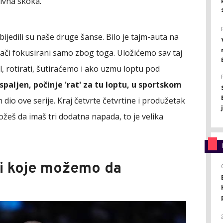
ivna skoka.
ijedili su naše druge šanse. Bilo je tajm-auta na
ači fokusirani samo zbog toga. Uložićemo sav taj
rol, rotirati, šutiraćemo i ako uzmu loptu pod
ispaljen, počinje 'rat' za tu loptu, u sportskom
n dio ove serije. Kraj četvrte četvrtine i produžetak
možeš da imaš tri dodatna napada, to je velika
i koje možemo da