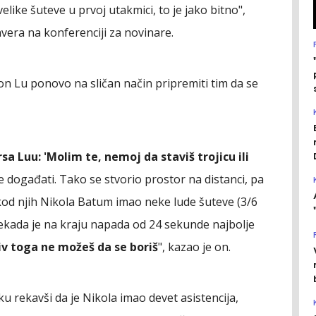
velike šuteve u prvoj utakmici, to je jako bitno",
vera na konferenciji za novinare.
n Lu ponovo na sličan način pripremiti tim da se
 Luu: 'Molim te, nemoj da staviš trojicu ili
se događati. Tako se stvorio prostor na distanci, pa
 kod njih Nikola Batum imao neke lude šuteve (3/6
. Nekada je na kraju napada od 24 sekunde najbolje
iv toga ne možeš da se boriš
", kazao je on.
u rekavši da je Nikola imao devet asistencija,