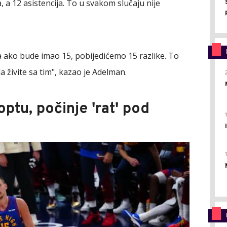
, a 12 asistencija. To u svakom slučaju nije
 a ako bude imao 15, pobijedićemo 15 razlike. To
a živite sa tim", kazao je Adelman.
optu, počinje 'rat' pod