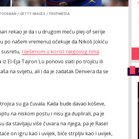
OCKMAN / GETTY IMAGES / PROFIMEDIA
n rekao je da i u drugom meču plej-of serije
tru po našem vremenu) očekuje da Nikoli Jokiću
 susretu,
riješenom u korist njegovog tima
.
iz El-Eja Tajron Lu ponovo slati po trojicu ili
ša na svijetu, ali i da je zadatak Denvera da se
ili trojica su ga čuvala. Kada bude davao koševe,
optu na niskom postu i nisu ga duplirali, pa je
u da stavljaju više čuvara na njega, pa je Rasel
će on igru kao i uvijek, biće strpljiv kao i uvijek,