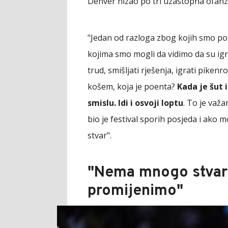
Denver nizao po tri uzastopna ofanz
"Jedan od razloga zbog kojih smo pob
kojima smo mogli da vidimo da su igr
trud, smišljati rješenja, igrati piken
košem, koja je poenta?
Kada je šut 
smislu. Idi i osvoji loptu
. To je važa
bio je festival sporih posjeda i ako 
stvar".
"Nema mnogo stvar
promijenimo"