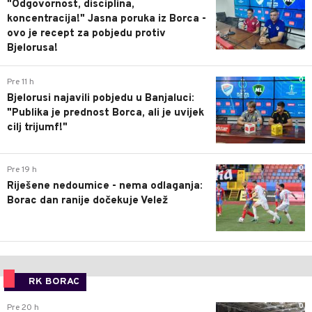
"Odgovornost, disciplina,
koncentracija!" Jasna poruka iz Borca -
ovo je recept za pobjedu protiv
Bjelorusa!
0
Pre 11 h
Bjelorusi najavili pobjedu u Banjaluci:
"Publika je prednost Borca, ali je uvijek
cilj trijumf!"
0
Pre 19 h
Riješene nedoumice - nema odlaganja:
Borac dan ranije dočekuje Velež
RK BORAC
0
Pre 20 h