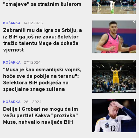
"zmajeve" sa strašnim šuterom
0
KOŠARKA
14.02.2025.
|
Zabranili mu da igra za Srbiju, a
iz BiH ga još ne zovu: Selektor
tražio talentu Mege da dokaže
vjernost
2
KOŠARKA
27.11.2024.
|
"Musa je kao osmanlijski vojnik,
hoće sve da pobije na terenu":
Selektora BiH podsjeća na
specijalne snage sultana
1
KOŠARKA
26.11.2024.
|
Delije i Grobari ne mogu da im
vežu pertle! Kakva "prozivka"
Muse, nahvalio navijače BiH