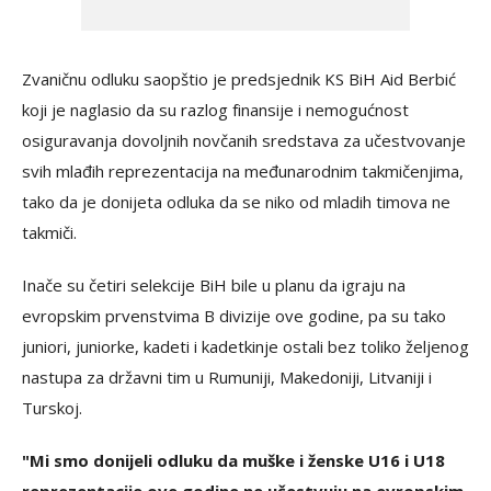
Zvaničnu odluku saopštio je predsjednik KS BiH Aid Berbić
koji je naglasio da su razlog finansije i nemogućnost
osiguravanja dovoljnih novčanih sredstava za učestvovanje
svih mlađih reprezentacija na međunarodnim takmičenjima,
tako da je donijeta odluka da se niko od mladih timova ne
takmiči.
Inače su četiri selekcije BiH bile u planu da igraju na
evropskim prvenstvima B divizije ove godine, pa su tako
juniori, juniorke, kadeti i kadetkinje ostali bez toliko željenog
nastupa za državni tim u Rumuniji, Makedoniji, Litvaniji i
Turskoj.
"Mi smo donijeli odluku da muške i ženske U16 i U18
reprezentacije ove godine ne učestvuju na evropskim