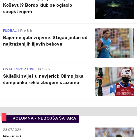
Koševu!? Bordo klub se oglasio
saopštenjem
0
FUDBAL
Pre 8 h
|
Bajer ne gubi vrijeme: Stigao jedan od
najtraženijih lijevih bekova
0
OSTALI SPORTOVI
Pre 8 h
|
Skijaški svijet u nevjerici: Olimpijska
šampionka rekla zbogom stazama
KOLUMNA - NEBOJŠA ŠATARA
0
23.07.2026.