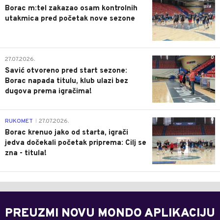
Borac m:tel zakazao osam kontrolnih
utakmica pred početak nove sezone
0
27.07.2026.
Savić otvoreno pred start sezone:
Borac napada titulu, klub ulazi bez
dugova prema igračima!
0
RUKOMET
27.07.2026.
|
Borac krenuo jako od starta, igrači
jedva dočekali početak priprema: Cilj se
zna - titula!
PREUZMI NOVU MONDO APLIKACIJU