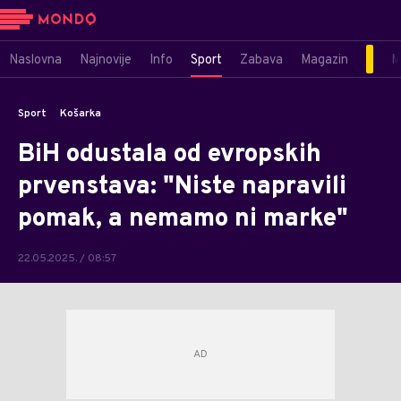
Naslovna
Najnovije
Info
Sport
Zabava
Magazin
M
Sport
Košarka
BiH odustala od evropskih
prvenstava: "Niste napravili
pomak, a nemamo ni marke"
22.05.2025. / 08:57