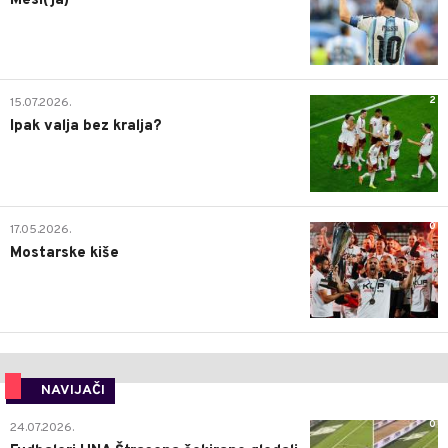
Mesi(ja)
2
15.07.2026.
Ipak valja bez kralja?
0
17.05.2026.
Mostarske kiše
NAVIJAČI
0
24.07.2026.