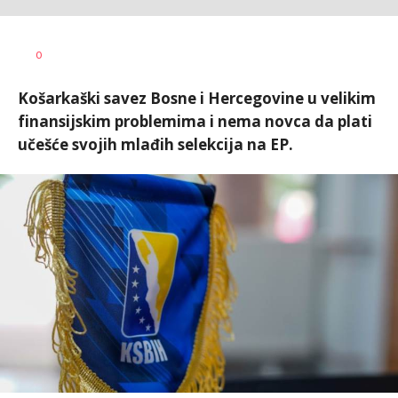
Bojan
AUTOR
0
Jakovljević
Košarkaški savez Bosne i Hercegovine u velikim
finansijskim problemima i nema novca da plati
učešće svojih mlađih selekcija na EP.