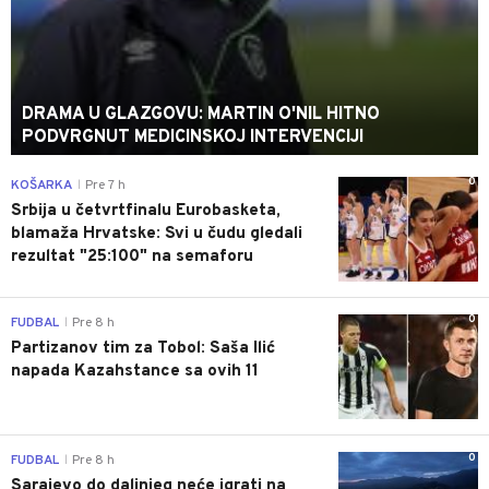
DRAMA U GLAZGOVU: MARTIN O'NIL HITNO
PODVRGNUT MEDICINSKOJ INTERVENCIJI
0
KOŠARKA
Pre 7 h
|
Srbija u četvrtfinalu Eurobasketa,
blamaža Hrvatske: Svi u čudu gledali
rezultat "25:100" na semaforu
0
FUDBAL
Pre 8 h
|
Partizanov tim za Tobol: Saša Ilić
napada Kazahstance sa ovih 11
0
FUDBAL
Pre 8 h
|
Sarajevo do daljnjeg neće igrati na