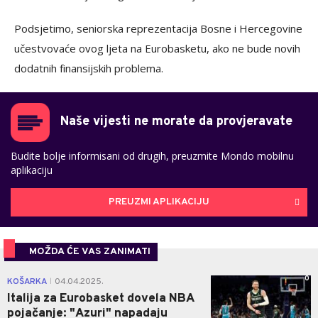
Podsjetimo, seniorska reprezentacija Bosne i Hercegovine
učestvovaće ovog ljeta na Eurobasketu, ako ne bude novih
dodatnih finansijskih problema.
Naše vijesti ne morate da provjeravate
Budite bolje informisani od drugih, preuzmite Mondo mobilnu
aplikaciju
PREUZMI APLIKACIJU
MOŽDA ĆE VAS ZANIMATI
0
KOŠARKA
04.04.2025.
|
Italija za Eurobasket dovela NBA
pojačanje: "Azuri" napadaju