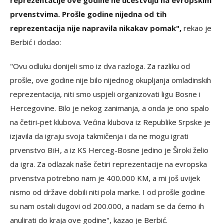
prvenstvima. Prošle godine nijedna od tih
reprezentacija nije napravila nikakav pomak",
rekao je
Berbić i dodao:
"Ovu odluku donijeli smo iz dva razloga. Za razliku od
prošle, ove godine nije bilo nijednog okupljanja omladinskih
reprezentacija, niti smo uspjeli organizovati ligu Bosne i
Hercegovine. Bilo je nekog zanimanja, a onda je ono spalo
na četiri-pet klubova. Većina klubova iz Republike Srpske je
izjavila da igraju svoja takmičenja i da ne mogu igrati
prvenstvo BiH, a iz KS Herceg-Bosne jedino je Široki želio
da igra. Za odlazak naše četiri reprezentacije na evropska
prvenstva potrebno nam je 400.000 KM, a mi još uvijek
nismo od države dobili niti pola marke. I od prošle godine
su nam ostali dugovi od 200.000, a nadam se da ćemo ih
anulirati do kraja ove godine", kazao je Berbić.