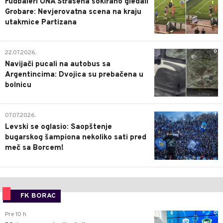
Fudbaleri UNA Štrasena šokirano gledali
Grobare: Nevjerovatna scena na kraju
utakmice Partizana
0
22.07.2026.
Navijači pucali na autobus sa
Argentincima: Dvojica su prebačena u
bolnicu
1
07.07.2026.
Levski se oglasio: Saopštenje
bugarskog šampiona nekoliko sati pred
meč sa Borcem!
FK BORAC
0
Pre 10 h