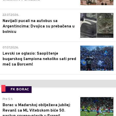
0
22.07.2026.
Navijači pucali na autobus sa
Argentincima: Dvojica su prebačena u
bolnicu
1
07.07.2026.
Levski se oglasio: Saopštenje
bugarskog šampiona nekoliko sati pred
meč sa Borcem!
FK BORAC
0
Pre 5 h
Borac u Mađarskoj obilježava jubilej:
Revanš sa ML Vitebskom biće 50.