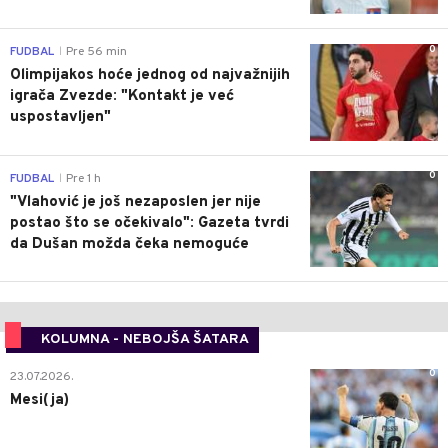
0
FUDBAL
Pre 56 min
|
Olimpijakos hoće jednog od najvažnijih
igrača Zvezde: "Kontakt je već
uspostavljen"
0
FUDBAL
Pre 1 h
|
"Vlahović je još nezaposlen jer nije
postao što se očekivalo": Gazeta tvrdi
da Dušan možda čeka nemoguće
KOLUMNA - NEBOJŠA ŠATARA
0
23.07.2026.
Mesi(ja)