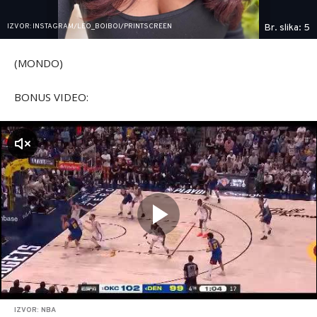
IZVOR: INSTAGRAM/LEO_BOIBOI/PRINTSCREEN
Br. slika: 5
(MONDO)
BONUS VIDEO:
zvuk
IZVOR: NBA