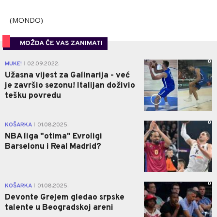
(MONDO)
MOŽDA ĆE VAS ZANIMATI
0
MUKE!
02.09.2022.
|
Užasna vijest za Galinarija - već
je završio sezonu! Italijan doživio
tešku povredu
0
KOŠARKA
01.08.2025.
|
NBA liga "otima" Evroligi
Barselonu i Real Madrid?
0
KOŠARKA
01.08.2025.
|
Devonte Grejem gledao srpske
talente u Beogradskoj areni