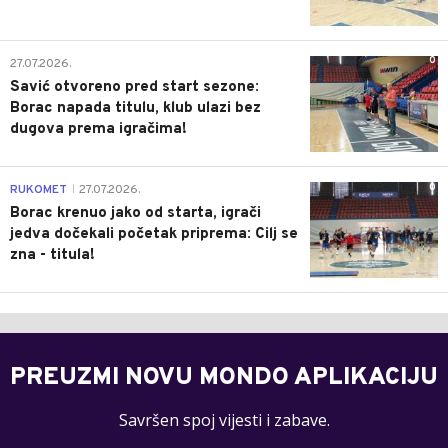
0
27.07.2026.
Savić otvoreno pred start sezone:
Borac napada titulu, klub ulazi bez
dugova prema igračima!
0
RUKOMET
27.07.2026.
|
Borac krenuo jako od starta, igrači
jedva dočekali početak priprema: Cilj se
zna - titula!
PREUZMI NOVU MONDO APLIKACIJU
Savršen spoj vijesti i zabave.