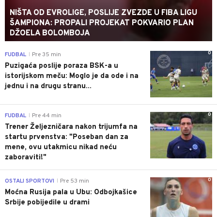
NIŠTA OD EVROLIGE, POSLIJE ZVEZDE U FIBA LIGU
ŠAMPIONA: PROPALI PROJEKAT POKVARIO PLAN
DŽOELA BOLOMBOJA
0
FUDBAL
Pre 35 min
|
Puzigaća poslije poraza BSK-a u
istorijskom meču: Moglo je da ode i na
jednu i na drugu stranu...
0
FUDBAL
Pre 44 min
|
Trener Željezničara nakon trijumfa na
startu prvenstva: "Poseban dan za
mene, ovu utakmicu nikad neću
zaboraviti!"
0
OSTALI SPORTOVI
Pre 53 min
|
Moćna Rusija pala u Ubu: Odbojkašice
Srbije pobijedile u drami