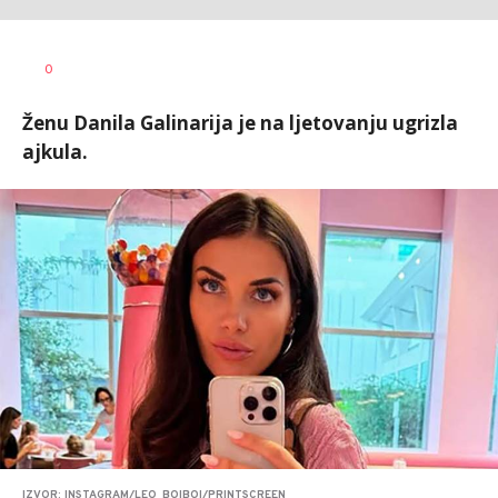
Nebojša
AUTOR
0
Šatara
Ženu Danila Galinarija je na ljetovanju ugrizla
ajkula.
IZVOR: INSTAGRAM/LEO_BOIBOI/PRINTSCREEN