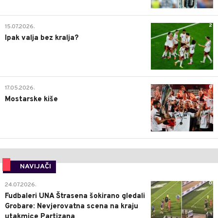
2
15.07.2026.
Ipak valja bez kralja?
0
17.05.2026.
Mostarske kiše
NAVIJAČI
0
24.07.2026.
Fudbaleri UNA Štrasena šokirano gledali
Grobare: Nevjerovatna scena na kraju
utakmice Partizana