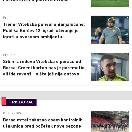
nastup crveno-plavih u Evropi!
0
Pre 14 h
Trener Vitebska pohvalio Banjalučane:
Publika Borčev 12. igrač, uživanje je
igrati u ovakvom ambijentu
0
Pre 15 h
Srbin iz redova Vitebska o porazu od
Borca: Crveni karton nas je poremetio,
ali ide revanš - ništa još nije gotovo
RK BORAC
0
05.08.2026.
Borac m:tel zakazao osam kontrolnih
utakmica pred početak nove sezone