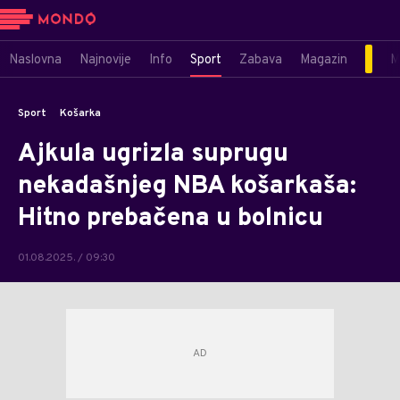
Naslovna
Najnovije
Info
Sport
Zabava
Magazin
M
Sport
Košarka
Ajkula ugrizla suprugu
nekadašnjeg NBA košarkaša:
Hitno prebačena u bolnicu
01.08.2025. / 09:30