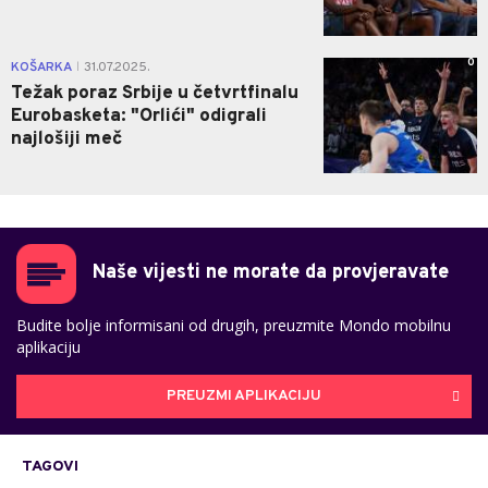
0
KOŠARKA
31.07.2025.
|
Težak poraz Srbije u četvrtfinalu
Eurobasketa: "Orlići" odigrali
najlošiji meč
Naše vijesti ne morate da provjeravate
Budite bolje informisani od drugih, preuzmite Mondo mobilnu
aplikaciju
PREUZMI APLIKACIJU
TAGOVI