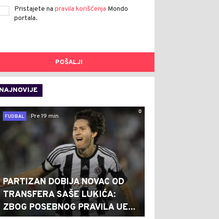
Pristajete na
pravila korišćenja
Mondo
portala.
POŠALJI
NAJNOVIJE
0
Pre 19 min
FUDBAL
PARTIZAN DOBIJA NOVAC OD
TRANSFERA SAŠE LUKIĆA:
ZBOG POSEBNOG PRAVILA UE...