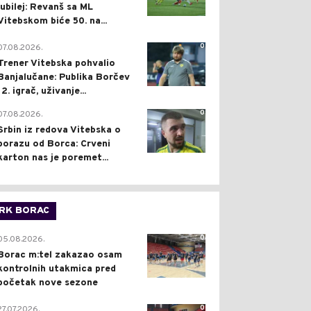
jubilej: Revanš sa ML
Vitebskom biće 50. na...
0
07.08.2026.
Trener Vitebska pohvalio
Banjalučane: Publika Borčev
12. igrač, uživanje...
0
07.08.2026.
Srbin iz redova Vitebska o
porazu od Borca: Crveni
karton nas je poremet...
RK BORAC
0
05.08.2026.
Borac m:tel zakazao osam
kontrolnih utakmica pred
početak nove sezone
0
27.07.2026.