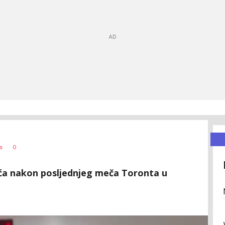
0
s
ića nakon posljednjeg meča Toronta u