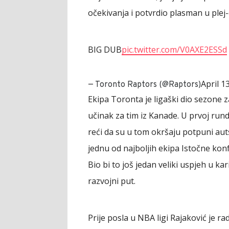
očekivanja i potvrdio plasman u plej-
BIG DUB
pic.twitter.com/V0AXE2ESSd
April 1
— Toronto Raptors (@Raptors)
Ekipa Toronta je ligaški dio sezone za
učinak za tim iz Kanade. U prvoj rundi
reći da su u tom okršaju potpuni aut
jednu od najboljih ekipa Istočne konf
Bio bi to još jedan veliki uspjeh u ka
razvojni put.
Prije posla u NBA ligi Rajaković je ra