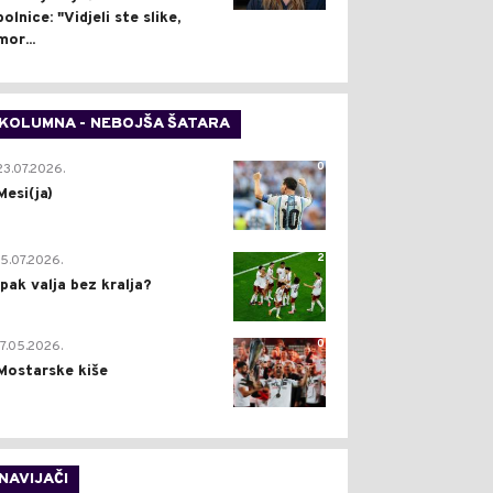
bolnice: "Vidjeli ste slike,
mor...
KOLUMNA - NEBOJŠA ŠATARA
0
23.07.2026.
Mesi(ja)
2
15.07.2026.
Ipak valja bez kralja?
0
17.05.2026.
Mostarske kiše
NAVIJAČI