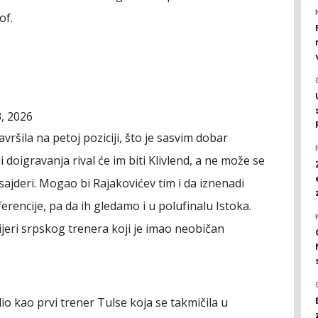
of.
3, 2026
vršila na petoj poziciji, što je sasvim dobar
 doigravanja rival će im biti Klivlend, a ne može se
sajderi. Mogao bi Rajakovićev tim i da iznenadi
erencije, pa da ih gledamo i u polufinalu Istoka.
rijeri srpskog trenera koji je imao neobičan
dio kao prvi trener Tulse koja se takmičila u