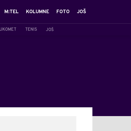
M:TEL
KOLUMNE
FOTO
JOŠ
UKOMET
TENIS
JOŠ