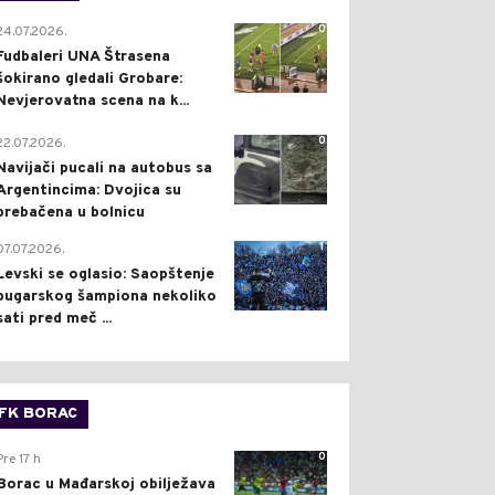
0
24.07.2026.
Fudbaleri UNA Štrasena
šokirano gledali Grobare:
Nevjerovatna scena na k...
0
22.07.2026.
Navijači pucali na autobus sa
Argentincima: Dvojica su
prebačena u bolnicu
1
07.07.2026.
Levski se oglasio: Saopštenje
bugarskog šampiona nekoliko
sati pred meč ...
FK BORAC
0
Pre 17 h
Borac u Mađarskoj obilježava