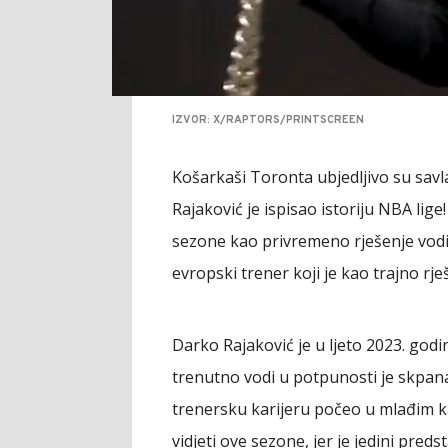
IZVOR: X/RAPTORS/PRINTSCREEN
Košarkaši Toronta ubjedljivo su savla
Rajaković je ispisao istoriju NBA lig
sezone kao privremeno rješenje vodio
evropski trener koji je kao trajno rj
Darko Rajaković je u ljeto 2023. god
trenutno vodi u potpunosti je skpana
trenersku karijeru počeo u mlađim k
vidjeti ove sezone, jer je jedini pre