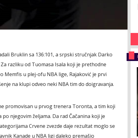
dali Bruklin sa 136:101, a srpski stručnjak Darko
e! Za razliku od Tuomasa Isala koji je prethodne
 Memfis u plej-ofu NBA lige, Rajaković je prvi
ešenje na klupi odveo neki NBA tim do doigravanja.
ine promovisan u prvog trenera Toronta, a tim koji
 po njegovim željama. Da rad Čačanina koji je
ategorijama Crvene zvezde daje rezultat moglo se
dstavnik Kanade u NBA ligi daleko premašio