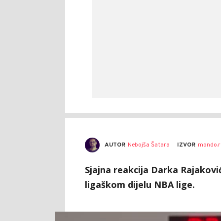
AUTOR
Nebojša Šatara
IZVOR
mondo.r
Sjajna reakcija Darka Rajakov
ligaškom dijelu NBA lige.