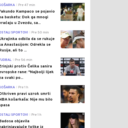
0
KOŠARKA
Pre 47 min
|
Fakundo Kampaco se pojavio
na basketu: Dok ga mnogi
vraćaju u Zvezdu, sa...
0
OSTALI SPORTOVI
Pre 50 min
|
Ukrajinka odbila da se rukuje
sa Anastasijom: Odrekla se
Rusije, ali to ...
0
FUDBAL
Pre 56 min
|
Zrinjski protiv Čelika sanira
evropske rane: "Najbolji lijek
za svaki po...
0
KOŠARKA
Pre 1 h
|
Otkriven pravi uzrok smrti
NBA košarkaša: Nije mu bilo
spasa
0
OSTALI SPORTOVI
Pre 1 h
|
Badosa objavila
zabrinjavajuće fotke iz