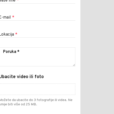
Vaše ime
*
E-mail
*
Lokacija
*
Ubacite video ili foto
Možete da ubacite do 3 fotografije ili videa. Ne
smije biti više od 25 MB.