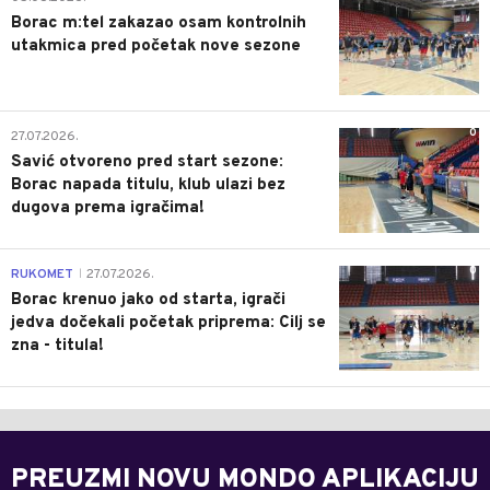
Borac m:tel zakazao osam kontrolnih
utakmica pred početak nove sezone
0
27.07.2026.
Savić otvoreno pred start sezone:
Borac napada titulu, klub ulazi bez
dugova prema igračima!
0
RUKOMET
27.07.2026.
|
Borac krenuo jako od starta, igrači
jedva dočekali početak priprema: Cilj se
zna - titula!
PREUZMI NOVU MONDO APLIKACIJU