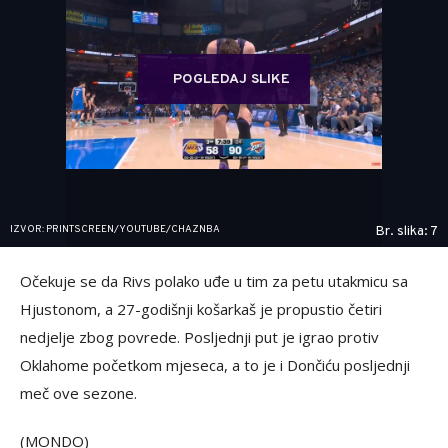
POGLEDAJ SLIKE
IZVOR: PRINTSCREEN/YOUTUBE/CHAZNBA
Br. slika: 7
Očekuje se da Rivs polako uđe u tim za petu utakmicu sa
Hjustonom, a 27-godišnji košarkaš je propustio četiri
nedjelje zbog povrede. Posljednji put je igrao protiv
Oklahome početkom mjeseca, a to je i Dončiću posljednji
meč ove sezone.
(MONDO)