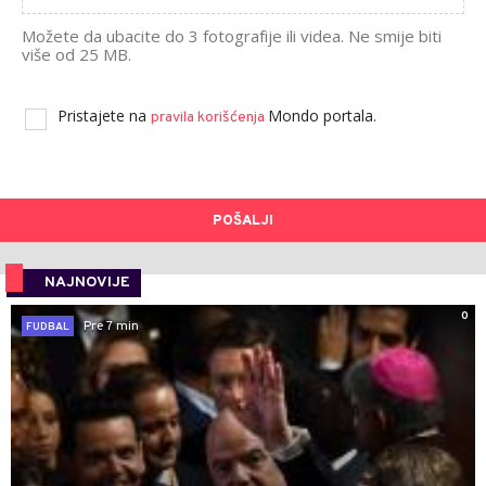
Možete da ubacite do 3 fotografije ili videa. Ne smije biti
više od 25 MB.
Pristajete na
Mondo portala.
pravila korišćenja
POŠALJI
NAJNOVIJE
0
Pre 7 min
FUDBAL