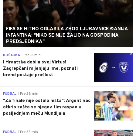
FIFA SE HITNO OGLASILA ZBOG LJUBAVNICE ĐANIJA
INFANTINA: "NIKO SE NIJE ŽALIO NA GOSPODINA
PREDSJEDNIKA"
0
KOŠARKA
Pre 13 min
|
I Hrvatska dobila svoj Virtus!
Zagrepčani mijenjaju ime, poznati
brend postaje prošlost
0
FUDBAL
Pre 28 min
|
"Za finale nije ostalo ništa": Argentinac
otkrio zašto se njegov tim raspao u
posljednjem meču Mundijala
0
FUDBAL
Pre 33 min
|