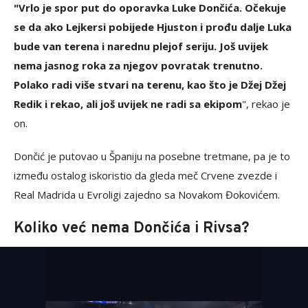
"Vrlo je spor put do oporavka Luke Dončića. Očekuje
se da ako Lejkersi pobijede Hjuston i prođu dalje Luka
bude van terena i narednu plejof seriju. Još uvijek
nema jasnog roka za njegov povratak trenutno.
Polako radi više stvari na terenu, kao što je Džej Džej
Redik i rekao, ali još uvijek ne radi sa ekipom
", rekao je
on.
Dončić je putovao u Španiju na posebne tretmane, pa je to
između ostalog iskoristio da gleda meč Crvene zvezde i
Real Madrida u Evroligi zajedno sa Novakom Đokovićem.
Koliko već nema Dončića i Rivsa?