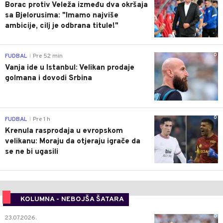
Borac protiv Veleža između dva okršaja
sa Bjelorusima: "Imamo najviše
ambicije, cilj je odbrana titule!"
0
FUDBAL
Pre 52 min
|
Vanja ide u Istanbul: Velikan prodaje
golmana i dovodi Srbina
0
FUDBAL
Pre 1 h
|
Krenula rasprodaja u evropskom
velikanu: Moraju da otjeraju igrače da
se ne bi ugasili
KOLUMNA - NEBOJŠA ŠATARA
0
23.07.2026.