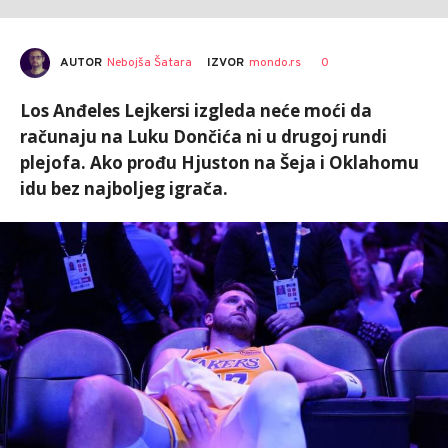
AUTOR
Nebojša Šatara
0
IZVOR
mondo.rs
Los Anđeles Lejkersi izgleda neće moći da
računaju na Luku Dončića ni u drugoj rundi
plejofa. Ako prođu Hjuston na Šeja i Oklahomu
idu bez najboljeg igrača.