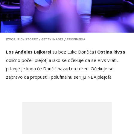
IZVOR: RICH STORRY / GETTY IMAGES / PROFIMEDIA
Los Anđeles Lejkersi
su bez Luke Dončića i
Ostina Rivsa
odlično počeli plejof, a iako se očekuje da se Rivs vrati,
pitanje je kada će Dončić nazad na teren. Očekuje se
zapravo da propusti i polufinalnu serijju NBA plejofa.