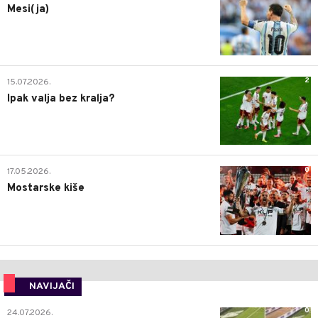
Mesi(ja)
2
15.07.2026.
Ipak valja bez kralja?
0
17.05.2026.
Mostarske kiše
NAVIJAČI
0
24.07.2026.