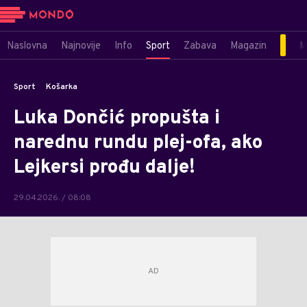
Naslovna
Najnovije
Info
Sport
Zabava
Magazin
M
Sport
Košarka
Luka Dončić propušta i
narednu rundu plej-ofa, ako
Lejkersi prođu dalje!
29.04.2026. / 08:08