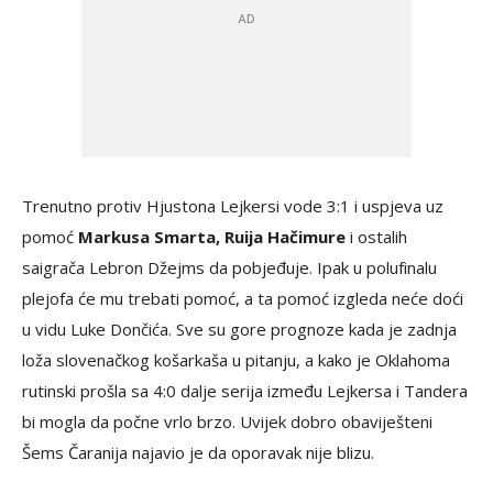
Trenutno protiv Hjustona Lejkersi vode 3:1 i uspjeva uz
pomoć
Markusa Smarta, Ruija Hačimure
i ostalih
saigrača Lebron Džejms da pobjeđuje. Ipak u polufinalu
plejofa će mu trebati pomoć, a ta pomoć izgleda neće doći
u vidu Luke Dončića. Sve su gore prognoze kada je zadnja
loža slovenačkog košarkaša u pitanju, a kako je Oklahoma
rutinski prošla sa 4:0 dalje serija između Lejkersa i Tandera
bi mogla da počne vrlo brzo. Uvijek dobro obaviješteni
Šems Čaranija najavio je da oporavak nije blizu.