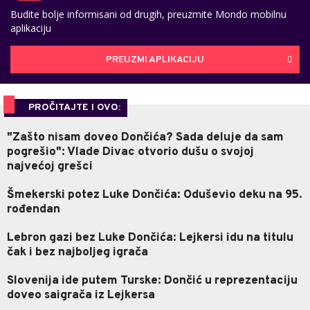
Budite bolje informisani od drugih, preuzmite Mondo mobilnu
aplikaciju
PREUZMI APLIKACIJU
PROČITAJTE I OVO:
"Zašto nisam doveo Dončića? Sada deluje da sam
pogrešio": Vlade Divac otvorio dušu o svojoj
najvećoj grešci
Šmekerski potez Luke Dončića: Oduševio deku na 95.
rođendan
Lebron gazi bez Luke Dončića: Lejkersi idu na titulu
čak i bez najboljeg igrača
Slovenija ide putem Turske: Dončić u reprezentaciju
doveo saigrača iz Lejkersa