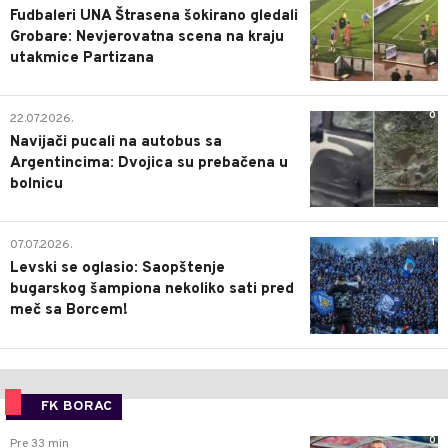
Fudbaleri UNA Štrasena šokirano gledali
Grobare: Nevjerovatna scena na kraju
utakmice Partizana
0
22.07.2026.
Navijači pucali na autobus sa
Argentincima: Dvojica su prebačena u
bolnicu
1
07.07.2026.
Levski se oglasio: Saopštenje
bugarskog šampiona nekoliko sati pred
meč sa Borcem!
FK BORAC
0
Pre 33 min