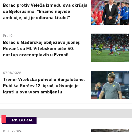
Borac protiv Veleža između dva okršaja
sa Bjelorusima: "Imamo najviše
ambicije, cilj je odbrana titule!"
0
Pre 19 h
Borac u Mađarskoj obilježava jubilej:
Revanš sa ML Vitebskom biće 50.
nastup crveno-plavih u Evropi!
0
07.08.2026.
Trener Vitebska pohvalio Banjalučane:
Publika Borčev 12. igrač, uživanje je
igrati u ovakvom ambijentu
RK BORAC
0
05.08.2026.