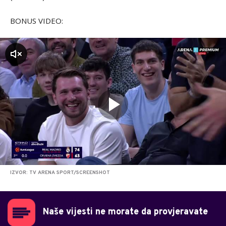
BONUS VIDEO:
zvuk
IZVOR: TV ARENA SPORT/SCREENSHOT
Naše vijesti ne morate da provjeravate