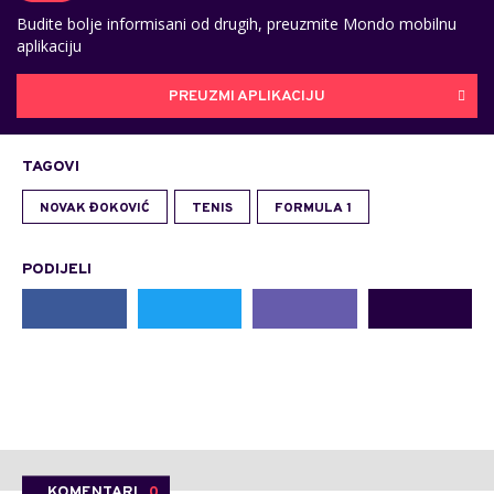
Budite bolje informisani od drugih, preuzmite Mondo mobilnu
aplikaciju
PREUZMI APLIKACIJU
TAGOVI
NOVAK ĐOKOVIĆ
TENIS
FORMULA 1
PODIJELI
KOMENTARI
0