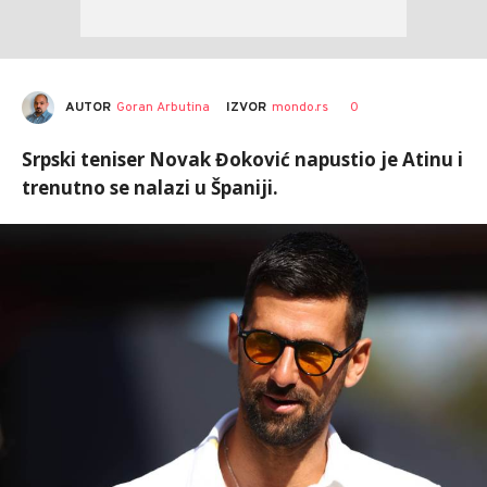
AUTOR
Goran Arbutina
0
IZVOR
mondo.rs
Srpski teniser Novak Đoković napustio je Atinu i
trenutno se nalazi u Španiji.