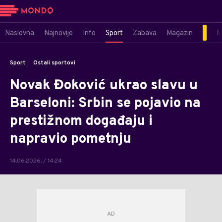
Naslovna
Najnovije
Info
Sport
Zabava
Magazin
M
Sport
Ostali sportovi
Novak Đoković ukrao slavu u
Barseloni: Srbin se pojavio na
prestižnom događaju i
napravio pometnju
14.06.2026. / 14:24