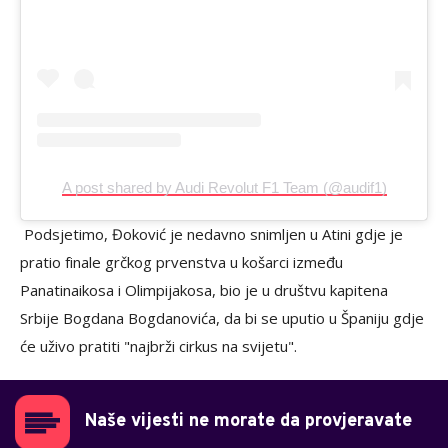
A post shared by Audi Revolut F1 Team (@audif1)
Podsjetimo, Đoković je nedavno snimljen u Atini gdje je
pratio finale grčkog prvenstva u košarci između
Panatinaikosa i Olimpijakosa, bio je u društvu kapitena
Srbije Bogdana Bogdanovića, da bi se uputio u Španiju gdje
će uživo pratiti "najbrži cirkus na svijetu".
Naše vijesti ne morate da provjeravate