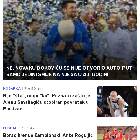
NE, NOVAKU ĐOKOVIĆU SE NIJE OTVORIO AUTO-PUT:
SAMO JEDINI SMIJE NA NJEGA U 40. GODINI
0
KOŠARKA
Pre 50 min
|
Nije "šta", nego "ko": Poznato zašto je
Alenu Smailagiću stopiran povratak u
Partizan
0
FUDBAL
Pre 54 min
|
Borac krenuo šampionski: Ante Roguljić