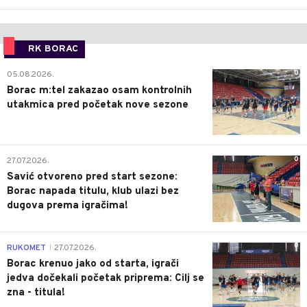
RK BORAC
0
05.08.2026.
Borac m:tel zakazao osam kontrolnih
utakmica pred početak nove sezone
0
27.07.2026.
Savić otvoreno pred start sezone:
Borac napada titulu, klub ulazi bez
dugova prema igračima!
0
RUKOMET
27.07.2026.
|
Borac krenuo jako od starta, igrači
jedva dočekali početak priprema: Cilj se
zna - titula!