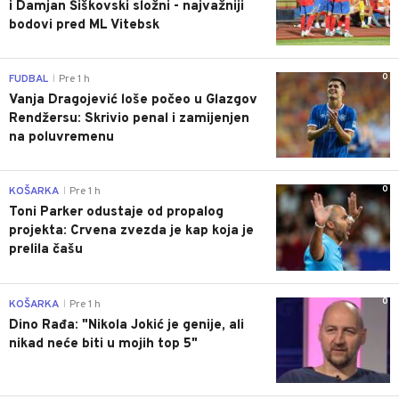
i Damjan Šiškovski složni - najvažniji
bodovi pred ML Vitebsk
0
FUDBAL
Pre 1 h
|
Vanja Dragojević loše počeo u Glazgov
Rendžersu: Skrivio penal i zamijenjen
na poluvremenu
0
KOŠARKA
Pre 1 h
|
Toni Parker odustaje od propalog
projekta: Crvena zvezda je kap koja je
prelila čašu
0
KOŠARKA
Pre 1 h
|
Dino Rađa: "Nikola Jokić je genije, ali
nikad neće biti u mojih top 5"