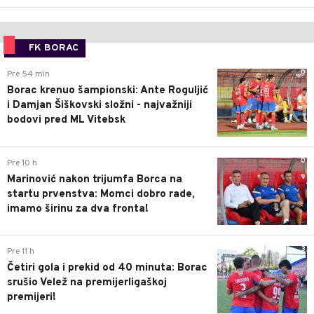
FK BORAC
0
Pre 54 min
Borac krenuo šampionski: Ante Roguljić
i Damjan Šiškovski složni - najvažniji
bodovi pred ML Vitebsk
0
Pre 10 h
Marinović nakon trijumfa Borca na
startu prvenstva: Momci dobro rade,
imamo širinu za dva fronta!
3
Pre 11 h
Četiri gola i prekid od 40 minuta: Borac
srušio Velež na premijerligaškoj
premijeri!