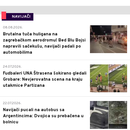
NAVIJAČI
0
08.08.2026.
Brutalna tuča huligana na
zagrebačkom aerodromu! Bed Blu Bojsi
napravili sačekušu, navijači padali po
automobilima
0
24.07.2026.
Fudbaleri UNA Štrasena šokirano gledali
Grobare: Nevjerovatna scena na kraju
utakmice Partizana
0
22.07.2026.
Navijači pucali na autobus sa
Argentincima: Dvojica su prebačena u
bolnicu