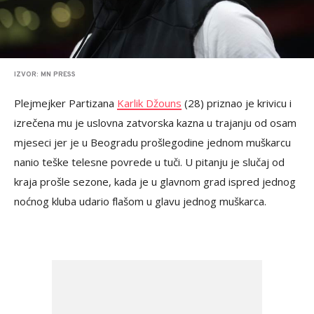
IZVOR: MN PRESS
Plejmejker Partizana
Karlik Džouns
(28) priznao je krivicu i
izrečena mu je uslovna zatvorska kazna u trajanju od osam
mjeseci jer je u Beogradu prošlegodine jednom muškarcu
nanio teške telesne povrede u tuči. U pitanju je slučaj od
kraja prošle sezone, kada je u glavnom grad ispred jednog
noćnog kluba udario flašom u glavu jednog muškarca.