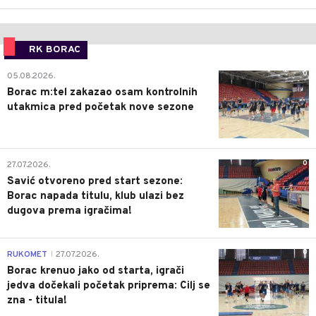
RK BORAC
0
05.08.2026.
Borac m:tel zakazao osam kontrolnih
utakmica pred početak nove sezone
0
27.07.2026.
Savić otvoreno pred start sezone:
Borac napada titulu, klub ulazi bez
dugova prema igračima!
0
RUKOMET
27.07.2026.
|
Borac krenuo jako od starta, igrači
jedva dočekali početak priprema: Cilj se
zna - titula!