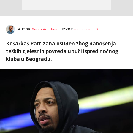
AUTOR
Goran Arbutina
0
IZVOR
mondo.rs
Košarkaš Partizana osuđen zbog nanošenja
teških tjelesnih povreda u tuči ispred noćnog
kluba u Beogradu.