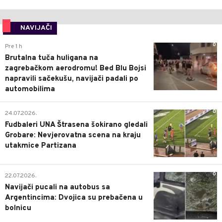
NAVIJAČI
0
Pre 1 h
Brutalna tuča huligana na
zagrebačkom aerodromu! Bed Blu Bojsi
napravili sačekušu, navijači padali po
automobilima
0
24.07.2026.
Fudbaleri UNA Štrasena šokirano gledali
Grobare: Nevjerovatna scena na kraju
utakmice Partizana
0
22.07.2026.
Navijači pucali na autobus sa
Argentincima: Dvojica su prebačena u
bolnicu