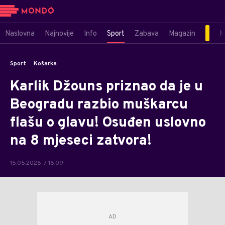
Naslovna
Najnovije
Info
Sport
Zabava
Magazin
M
Sport
Košarka
Karlik Džouns priznao da je u
Beogradu razbio muškarcu
flašu o glavu! Osuđen uslovno
na 8 mjeseci zatvora!
15.05.2026. / 16:09