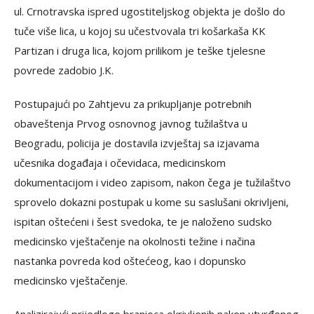
ul. Crnotravska ispred ugostiteljskog objekta je došlo do
tuče više lica, u kojoj su učestvovala tri košarkaša KK
Partizan i druga lica, kojom prilikom je teške tjelesne
povrede zadobio J.K.
Postupajući po Zahtjevu za prikupljanje potrebnih
obaveštenja Prvog osnovnog javnog tužilaštva u
Beogradu, policija je dostavila izvještaj sa izjavama
učesnika događaja i očevidaca, medicinskom
dokumentacijom i video zapisom, nakon čega je tužilaštvo
sprovelo dokazni postupak u kome su saslušani okrivljeni,
ispitan oštećeni i šest svedoka, te je naloženo sudsko
medicinsko vještačenje na okolnosti težine i načina
nastanka povreda kod oštećeog, kao i dopunsko
medicinsko vještačenje.
Analizirajući prijedloge branioca okrivljenih nakon utvrđenog