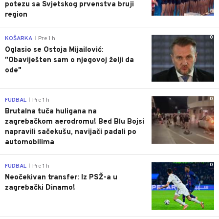
potezu sa Svjetskog prvenstva bruji
region
0
KOŠARKA
Pre 1 h
|
Oglasio se Ostoja Mijailović:
"Obaviješten sam o njegovoj želji da
ode"
0
FUDBAL
Pre 1 h
|
Brutalna tuča huligana na
zagrebačkom aerodromu! Bed Blu Bojsi
napravili sačekušu, navijači padali po
automobilima
0
FUDBAL
Pre 1 h
|
Neočekivan transfer: Iz PSŽ-a u
zagrebački Dinamo!