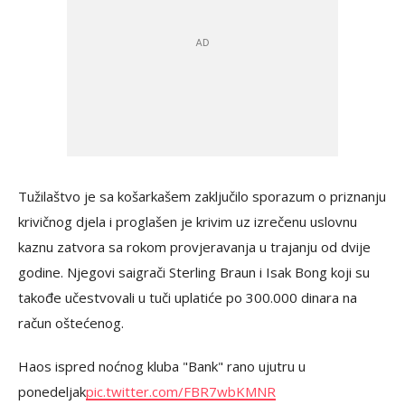
Tužilaštvo je sa košarkašem zaključilo sporazum o priznanju
krivičnog djela i proglašen je krivim uz izrečenu uslovnu
kaznu zatvora sa rokom provjeravanja u trajanju od dvije
godine. Njegovi saigrači Sterling Braun i Isak Bong koji su
takođe učestvovali u tuči uplatiće po 300.000 dinara na
račun oštećenog.
Haos ispred noćnog kluba "Bank" rano ujutru u
ponedeljak
pic.twitter.com/FBR7wbKMNR