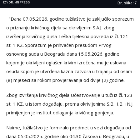
IZVOR: MN PRESS
Br. slika: 7
"Dana 07.05.2026. godine tužilaštvo je zaključilo sporazum
o priznanju krivičnog djela sa okrivljenim S.A.J. zbog
izvršenja krivičnog djela Teška tjelesna povreda iz čl. 121
st. 1 KZ. Sporazum je prihvaćen presudom Prvog
osnovnog suda u Beogradu dana 15.05.2026. godine,
kojom je okrivljeni oglašen krivim izrečena mu je uslovna
osuda kojom je utvrđena kazna zatvora u trajanju od osam
(8) mjeseci sa rokom provjeravanja od dvije (2) godine.
Zbog izvršenja krivičnog djela Učestvovanje u tuči iz čl. 123
st. 1 KZ, u istom događaju, prema okrivljenima S.B., I.B. i N.J.
primijenjen je institut odlaganja krivičnog gonjenja.
Naime, tužilaštvo je formiralo predmet u vezi događaja od
dana 05.05.2025. godine oko 04.30 časova u Beogradu, u