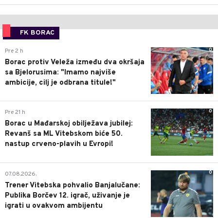
FK BORAC
0
Pre 2 h
Borac protiv Veleža između dva okršaja
sa Bjelorusima: "Imamo najviše
ambicije, cilj je odbrana titule!"
0
Pre 21 h
Borac u Mađarskoj obilježava jubilej:
Revanš sa ML Vitebskom biće 50.
nastup crveno-plavih u Evropi!
0
07.08.2026.
Trener Vitebska pohvalio Banjalučane:
Publika Borčev 12. igrač, uživanje je
igrati u ovakvom ambijentu