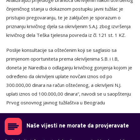
činjeničnog stanja u dokaznom postupku javni tužilac je
pristupio pregovaranju, te je zaključen je sporazum o
priznanju krivičnog djela sa okrivljenim S.A.J. zbog izvršenja
krivičnog dela Teška tjelesna povreda iz čl. 121 st. 1 KZ.
Poslije konsultacije sa oštećenim koji se saglasio sa
primjenom oportuniteta prema okrivljenima S.B. i I.B,
doneta je Naredba o odlaganju krivičnog gonjenja kojom je
određeno da okrivljeni uplate novčani iznos od po
300.000,00 dinara na račun oštećenog, a okrivljeni N.J.
uplati iznos od 100.000,00 dinara“, navodi se u saopštenju
Prvog osnovnog javnog tužilaštva u Beogradu
Naše vijesti ne morate da provjeravate