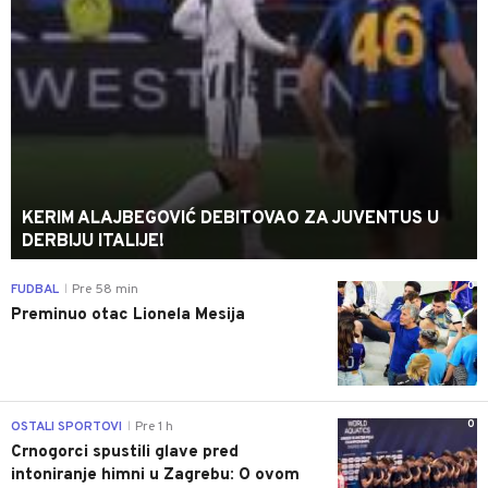
KERIM ALAJBEGOVIĆ DEBITOVAO ZA JUVENTUS U
DERBIJU ITALIJE!
0
FUDBAL
Pre 58 min
|
Preminuo otac Lionela Mesija
0
OSTALI SPORTOVI
Pre 1 h
|
Crnogorci spustili glave pred
intoniranje himni u Zagrebu: O ovom