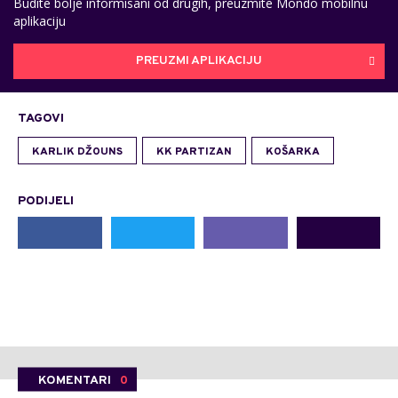
Budite bolje informisani od drugih, preuzmite Mondo mobilnu
aplikaciju
PREUZMI APLIKACIJU
TAGOVI
KARLIK DŽOUNS
KK PARTIZAN
KOŠARKA
PODIJELI
KOMENTARI
0