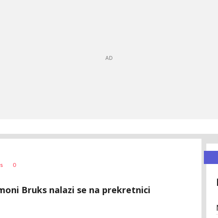
0
s
moni Bruks nalazi se na prekretnici