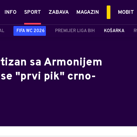
INFO
SPORT
ZABAVA
MAGAZIN
MOBIT
AL
FIFA WC 2026
PREMIJER LIGA BIH
KOŠARKA
R
artizan sa Armonijem
e "prvi pik" crno-