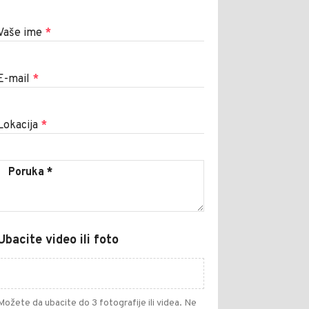
Vaše ime
*
E-mail
*
Lokacija
*
Ubacite video ili foto
Možete da ubacite do 3 fotografije ili videa. Ne