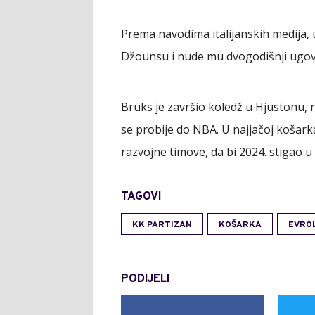
Prema navodima italijanskih medija,
Džounsu i nude mu dvogodišnji ugovo
Bruks je završio koledž u Hjustonu, n
se probije do NBA. U najjačoj košarka
razvojne timove, da bi 2024. stigao u
TAGOVI
KK PARTIZAN
KOŠARKA
EVRO
PODIJELI