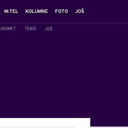
M:TEL
KOLUMNE
FOTO
JOŠ
UKOMET
TENIS
JOŠ