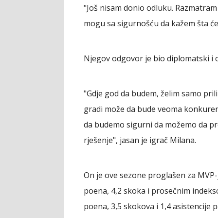
"Još nisam donio odluku. Razmatram op
mogu sa sigurnošću da kažem šta će 
Njegov odgovor je bio diplomatski i 
"Gdje god da budem, želim samo pril
gradi može da bude veoma konkuren
da budemo sigurni da možemo da pr
rješenje", jasan je igrač Milana.
On je ove sezone proglašen za MVP-j
poena, 4,2 skoka i prosečnim indeksom
poena, 3,5 skokova i 1,4 asistencije p