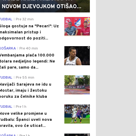
NOVOM DJEVOJKOM OTIŠAO...
0
FUDBAL
Pre 32 min
|
Sloga gostuje na "Pecari": Uz
maksimalan pristup i
odgovornost do poziti...
0
KOŠARKA
Pre 40 min
|
Vembanjama plaća 100.000
dolara nedjeljno legendi: Ne
žali pare, samo da...
0
FUDBAL
Pre 55 min
|
Navijači Sarajeva ne idu u
Mostar, imaju i žestoku
poruku za čelnike kluba
0
FUDBAL
Pre 1 h
|
Nove velike promjene u
fudbalu: Španci uveli nova
pravila, ovo će uticat...
0
|