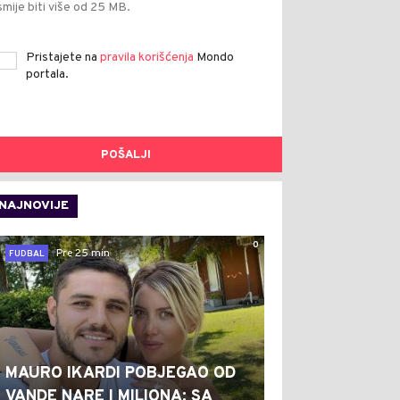
smije biti više od 25 MB.
Pristajete na
pravila korišćenja
Mondo
portala.
POŠALJI
NAJNOVIJE
0
Pre 25 min
FUDBAL
MAURO IKARDI POBJEGAO OD
VANDE NARE I MILIONA: SA