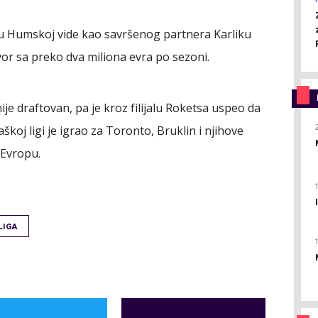
 u Humskoj vide kao savršenog partnera Karliku
r sa preko dva miliona evra po sezoni.
ije draftovan, pa je kroz filijalu Roketsa uspeo da
škoj ligi je igrao za Toronto, Bruklin i njihove
 Evropu.
LIGA