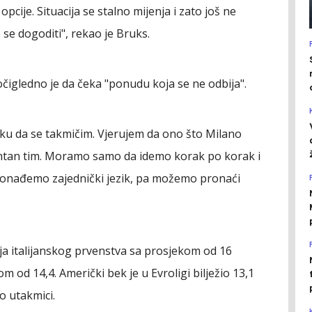
cije. Situacija se stalno mijenja i zato još ne
se dogoditi", rekao je Bruks.
očigledno je da čeka "ponudu koja se ne odbija".
iku da se takmičim. Vjerujem da ono što Milano
tan tim. Moramo samo da idemo korak po korak i
onađemo zajednički jezik, pa možemo pronaći
a italijanskog prvenstva sa prosjekom od 16
 od 14,4. Američki bek je u Evroligi bilježio 13,1
o utakmici.