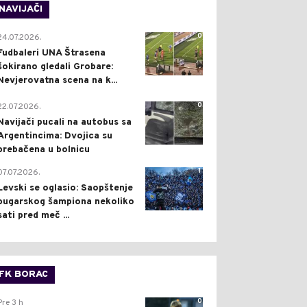
NAVIJAČI
0
24.07.2026.
Fudbaleri UNA Štrasena
šokirano gledali Grobare:
Nevjerovatna scena na k...
0
22.07.2026.
Navijači pucali na autobus sa
Argentincima: Dvojica su
prebačena u bolnicu
1
07.07.2026.
Levski se oglasio: Saopštenje
bugarskog šampiona nekoliko
sati pred meč ...
FK BORAC
0
Pre 3 h