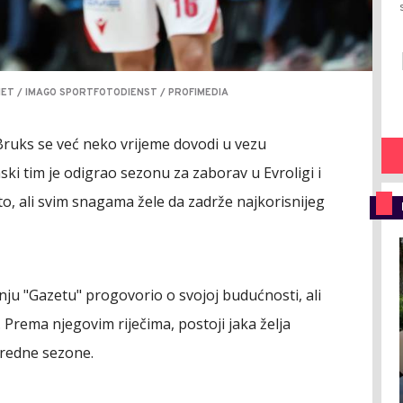
.NET / IMAGO SPORTFOTODIENST / PROFIMEDIA
Bruks se već neko vrijeme dovodi u vezu
anski tim je odigrao sezonu za zaborav u Evroligi i
eto, ali svim snagama žele da zadrže najkorisnijeg
ju "Gazetu" progovorio o svojoj budućnosti, ali
 Prema njegovim riječima, postoji jaka želja
aredne sezone.