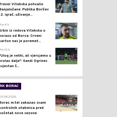
Trener Vitebska pohvalio
Banjalučane: Publika Borčev
12. igrač, uživanje...
0
Pre 4 h
Srbin iz redova Vitebska o
porazu od Borca: Crveni
karton nas je poremet...
0
Pre 13 h
"Ulog je veliki, ali vjerujemo u
prolaz dalje": Sandi Ogrinec
svjestan š...
RK BORAC
0
05.08.2026.
Borac m:tel zakazao osam
kontrolnih utakmica pred
početak nove sezone