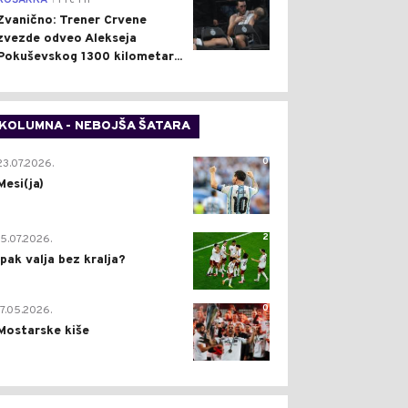
KOŠARKA
Pre 1 h
Zvanično: Trener Crvene
zvezde odveo Alekseja
Pokuševskog 1300 kilometar...
KOLUMNA - NEBOJŠA ŠATARA
0
23.07.2026.
Mesi(ja)
2
15.07.2026.
Ipak valja bez kralja?
0
17.05.2026.
Mostarske kiše