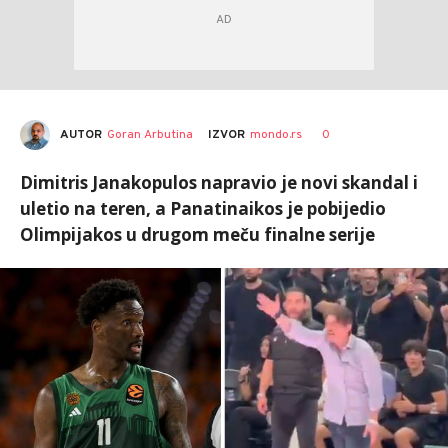
AUTOR
Goran Arbutina
0
IZVOR
mondo.rs
Dimitris Janakopulos napravio je novi skandal i
uletio na teren, a Panatinaikos je pobijedio
Olimpijakos u drugom meču finalne serije