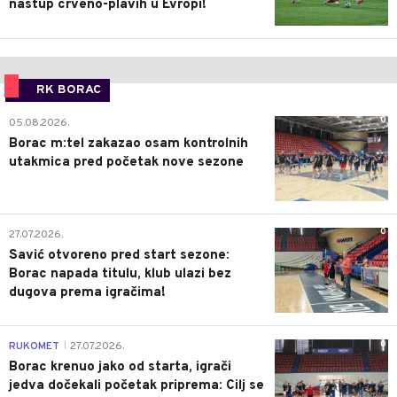
nastup crveno-plavih u Evropi!
RK BORAC
0
05.08.2026.
Borac m:tel zakazao osam kontrolnih
utakmica pred početak nove sezone
0
27.07.2026.
Savić otvoreno pred start sezone:
Borac napada titulu, klub ulazi bez
dugova prema igračima!
0
RUKOMET
27.07.2026.
|
Borac krenuo jako od starta, igrači
jedva dočekali početak priprema: Cilj se