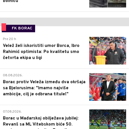
bolnicu
FK BORAC
0
Pre 20 h
Velež želi iskoristiti umor Borca, Ibro
Rahimić optimista: Po kvalitetu smo
četvrta ekipa u ligi
0
08.08.2026.
Borac protiv Veleža između dva okršaja
sa Bjelorusima: "Imamo najviše
ambicije, cilj je odbrana titule!"
0
07.08.2026.
Borac u Mađarskoj obilježava jubilej:
Revanš sa ML Vitebskom biće 50.