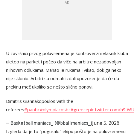
U završnici prvog poluvremena je kontroverzni vlasnik kluba
uleteo na parket i počeo da viče na arbitre nezadovoljan
njihovim odlukama. Mahao je rukama i vikao, dok ga neko
nije sklonio. Arbitri su odmah izdali upozorenje da će da
prekinu meč ukoliko se nešto slično ponovi.
Dimitris Giannakopoulos with the
referees
#paobc
#olympiacosbc
#greece
pic.twitter.com/hSIW
June 5, 2026
— Basketballmaniacs_ (@bballmaniacs_)
Izgleda da je to "poguralo" ekipu pošto je na poluvremenu