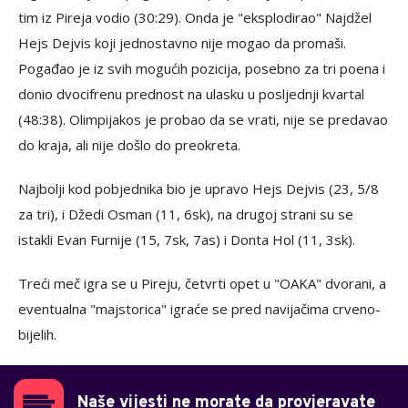
tim iz Pireja vodio (30:29). Onda je "eksplodirao" Najdžel
Hejs Dejvis koji jednostavno nije mogao da promaši.
Pogađao je iz svih mogućih pozicija, posebno za tri poena i
donio dvocifrenu prednost na ulasku u posljednji kvartal
(48:38). Olimpijakos je probao da se vrati, nije se predavao
do kraja, ali nije došlo do preokreta.
Najbolji kod pobjednika bio je upravo Hejs Dejvis (23, 5/8
za tri), i Džedi Osman (11, 6sk), na drugoj strani su se
istakli Evan Furnije (15, 7sk, 7as) i Donta Hol (11, 3sk).
Treći meč igra se u Pireju, četvrti opet u "OAKA" dvorani, a
eventualna "majstorica" igraće se pred navijačima crveno-
bijelih.
Naše vijesti ne morate da provjeravate