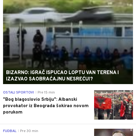
BIZARNO: IGRAČ ISPUCAO LOPTU VAN TERENA I
IZAZVAO SAOBRAĆAJNU NESREĆU!?
0
OSTALI SPORTOVI
Pre 15 min
|
"Bog blagoslovio Srbiju": Albanski
provokator iz Beograda šokirao novom
porukom
0
FUDBAL
Pre 30 min
|