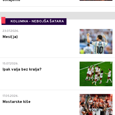
ostajemo"
KOLUMNA - NEBOJŠA ŠATARA
0
23.07.2026.
Mesi(ja)
2
15.07.2026.
Ipak valja bez kralja?
0
17.05.2026.
Mostarske kiše