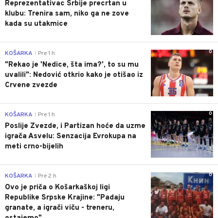
Reprezentativac Srbije precrtan u
klubu: Trenira sam, niko ga ne zove
kada su utakmice
0
KOŠARKA
Pre 1 h
|
"Rekao je 'Nedice, šta ima?', to su mu
uvalili": Nedović otkrio kako je otišao iz
Crvene zvezde
0
KOŠARKA
Pre 1 h
|
Poslije Zvezde, i Partizan hoće da uzme
igrača Asvelu: Senzacija Evrokupa na
meti crno-bijelih
0
KOŠARKA
Pre 2 h
|
Ovo je priča o Košarkaškoj ligi
Republike Srpske Krajine: "Padaju
granate, a igrači viču - treneru,