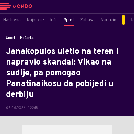
Naslovna
Najnovije
Info
Sport
Zabava
Magazin
M
Sport
Košarka
Janakopulos uletio na teren i
napravio skandal: Vikao na
sudije, pa pomogao
Panatinaikosu da pobijedi u
derbiju
05.06.2026. / 22:18