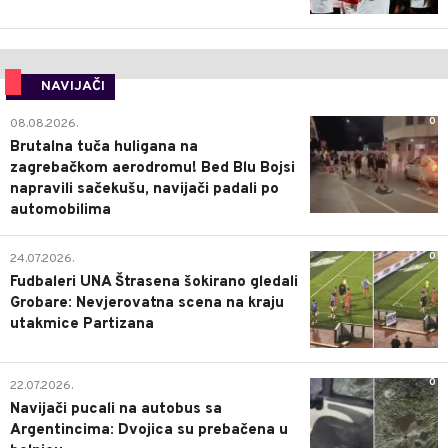
NAVIJAČI
0
08.08.2026.
Brutalna tuča huligana na
zagrebačkom aerodromu! Bed Blu Bojsi
napravili sačekušu, navijači padali po
automobilima
0
24.07.2026.
Fudbaleri UNA Štrasena šokirano gledali
Grobare: Nevjerovatna scena na kraju
utakmice Partizana
0
22.07.2026.
Navijači pucali na autobus sa
Argentincima: Dvojica su prebačena u