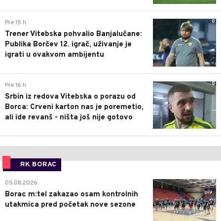
0
Pre 15 h
Trener Vitebska pohvalio Banjalučane:
Publika Borčev 12. igrač, uživanje je
igrati u ovakvom ambijentu
0
Pre 16 h
Srbin iz redova Vitebska o porazu od
Borca: Crveni karton nas je poremetio,
ali ide revanš - ništa još nije gotovo
RK BORAC
0
05.08.2026.
Borac m:tel zakazao osam kontrolnih
utakmica pred početak nove sezone