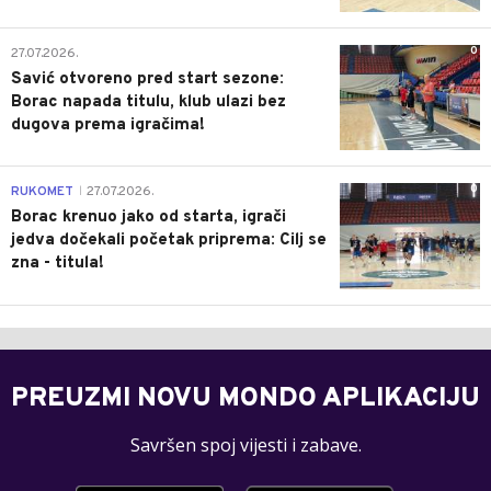
0
27.07.2026.
Savić otvoreno pred start sezone:
Borac napada titulu, klub ulazi bez
dugova prema igračima!
0
RUKOMET
27.07.2026.
|
Borac krenuo jako od starta, igrači
jedva dočekali početak priprema: Cilj se
zna - titula!
PREUZMI NOVU MONDO APLIKACIJU
Savršen spoj vijesti i zabave.