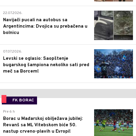
0
22.07.2026.
Navijači pucali na autobus sa
Argentincima: Dvojica su prebačena u
bolnicu
1
07.07.2026.
Levski se oglasio: Saopštenje
bugarskog šampiona nekoliko sati pred
meč sa Borcem!
FK BORAC
0
Pre 6 h
Borac u Mađarskoj obilježava jubilej:
Revanš sa ML Vitebskom biće 50.
nastup crveno-plavih u Evropi!