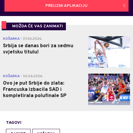
PREUZMI APLIKACIJU
MOŽDA ĆE VAS ZANIMATI
0
KOŠARKA
07.06.2026.
|
Srbija se danas bori za sedmu
svjetsku titulu!
0
KOŠARKA
06.06.2026.
|
Ovo je put Srbije do zlata:
Francuska izbacila SAD i
kompletirala polufinale SP
TAGOVI