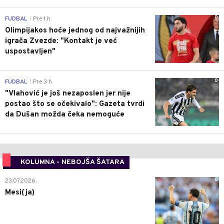
0
FUDBAL
Pre 1 h
|
Olimpijakos hoće jednog od najvažnijih
igrača Zvezde: "Kontakt je već
uspostavljen"
0
FUDBAL
Pre 3 h
|
"Vlahović je još nezaposlen jer nije
postao što se očekivalo": Gazeta tvrdi
da Dušan možda čeka nemoguće
KOLUMNA - NEBOJŠA ŠATARA
0
23.07.2026.
Mesi(ja)