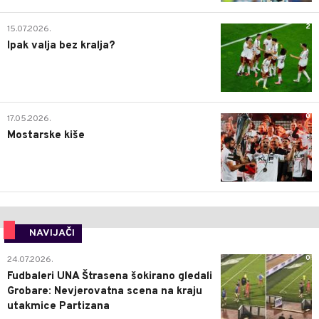
2
15.07.2026.
Ipak valja bez kralja?
0
17.05.2026.
Mostarske kiše
NAVIJAČI
0
24.07.2026.
Fudbaleri UNA Štrasena šokirano gledali
Grobare: Nevjerovatna scena na kraju
utakmice Partizana