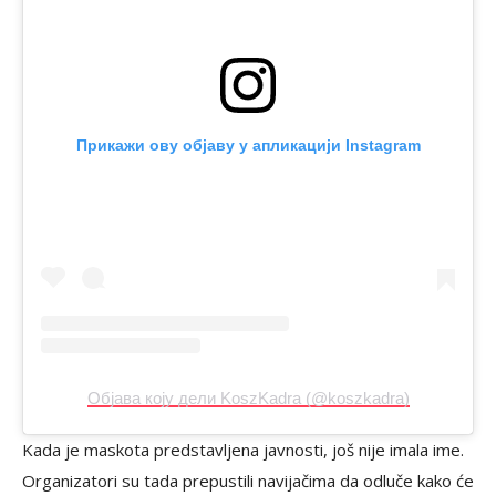
Прикажи ову објаву у апликацији Instagram
Објава коју дели KoszKadra (@koszkadra)
Kada je maskota predstavljena javnosti, još nije imala ime.
Organizatori su tada prepustili navijačima da odluče kako će