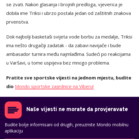
se zvati. Nakon glasanja i brojnih predloga, vjeverica je
dobila ime Triksi i ubrzo postala jedan od zaštitnih znakova
prvenstva.
Dok najbolji basketaši svijeta vode borbu za medalje, Triksi
ima nešto drugačiji zadatak - da zabavi navijače i bude
ambasador turnira među najmlađima. Sudeći po reakcijama
u Varšavi, u tome uspijeva bez mnogo problema.
Pratite sve sportske vijesti na jednom mjestu, budite
dio
Mondo sportske zajednice na Viberu!
Naše vijesti ne morate da provjeravate
Budite bolje informisani od drugih, preuzmite Mondo mobilnu
aplikaciju