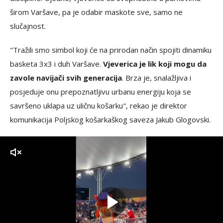
širom Varšave, pa je odabir maskote sve, samo ne
slučajnost.
"Tražili smo simbol koji će na prirodan način spojiti dinamiku
basketa 3x3 i duh Varšave.
Vjeverica je lik koji mogu da
zavole navijači svih generacija
. Brza je, snalažljiva i
posjeduje onu prepoznatljivu urbanu energiju koja se
savršeno uklapa uz uličnu košarku", rekao je direktor
komunikacija Poljskog košarkaškog saveza Jakub Glogovski.
zvuk