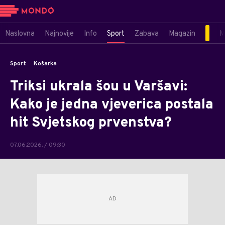
Naslovna
Najnovije
Info
Sport
Zabava
Magazin
M
Sport
Košarka
Triksi ukrala šou u Varšavi:
Kako je jedna vjeverica postala
hit Svjetskog prvenstva?
07.06.2026. / 09:30