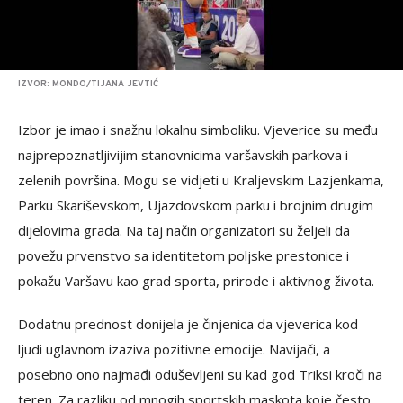
IZVOR: MONDO/TIJANA JEVTIĆ
Izbor je imao i snažnu lokalnu simboliku. Vjeverice su među
najprepoznatljivijim stanovnicima varšavskih parkova i
zelenih površina. Mogu se vidjeti u Kraljevskim Lazjenkama,
Parku Skariševskom, Ujazdovskom parku i brojnim drugim
dijelovima grada. Na taj način organizatori su željeli da
povežu prvenstvo sa identitetom poljske prestonice i
pokažu Varšavu kao grad sporta, prirode i aktivnog života.
Dodatnu prednost donijela je činjenica da vjeverica kod
ljudi uglavnom izaziva pozitivne emocije. Navijači, a
posebno ono najmađi oduševljeni su kad god Triksi kroči na
teren. Za razliku od mnogih sportskih maskota koje često