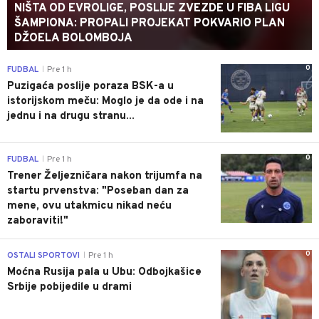
NIŠTA OD EVROLIGE, POSLIJE ZVEZDE U FIBA LIGU
ŠAMPIONA: PROPALI PROJEKAT POKVARIO PLAN
DŽOELA BOLOMBOJA
0
FUDBAL
Pre 1 h
|
Puzigaća poslije poraza BSK-a u
istorijskom meču: Moglo je da ode i na
jednu i na drugu stranu...
0
FUDBAL
Pre 1 h
|
Trener Željezničara nakon trijumfa na
startu prvenstva: "Poseban dan za
mene, ovu utakmicu nikad neću
zaboraviti!"
0
OSTALI SPORTOVI
Pre 1 h
|
Moćna Rusija pala u Ubu: Odbojkašice
Srbije pobijedile u drami