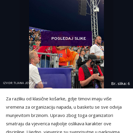
POGLEDAJ SLIKE
IZVOR: TIJANA JEVTIĆ/MONDO
Br. slika: 6
Za razliku od klasične košarke, gdje timovi imaju više
vremena za organizaciju napada, u basketu se sve odvija
munjevitom brzinom. Upravo zbog toga organizatori
smatraju da vjeverica najbolje oslikava karakter ove
discipline. Ujedno, vjeverice su sveprisutne u parkovima