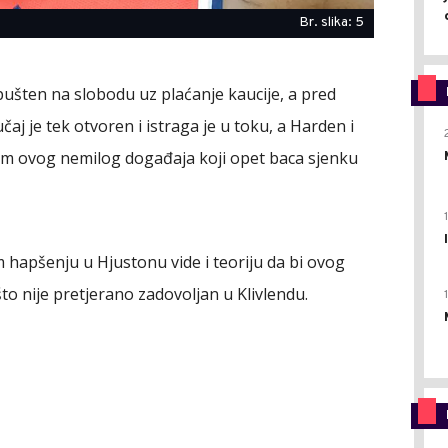
Br. slika: 5
pušten na slobodu uz plaćanje kaucije, a pred
čaj je tek otvoren i istraga je u toku, a Harden i
om ovog nemilog događaja koji opet baca sjenku
hapšenju u Hjustonu vide i teoriju da bi ovog
to nije pretjerano zadovoljan u Klivlendu.