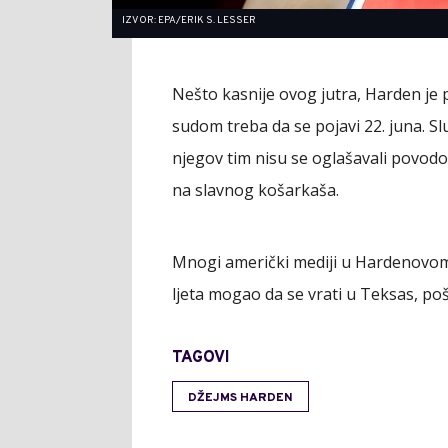
IZVOR: EPA/ERIK S. LESSER
Nešto kasnije ovog jutra, Harden je 
sudom treba da se pojavi 22. juna. Slu
njegov tim nisu se oglašavali povod
na slavnog košarkaša.
Mnogi američki mediji u Hardenovom 
ljeta mogao da se vrati u Teksas, poš
TAGOVI
DŽEJMS HARDEN