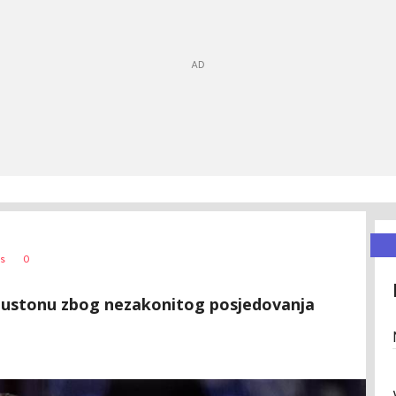
0
s
justonu zbog nezakonitog posjedovanja