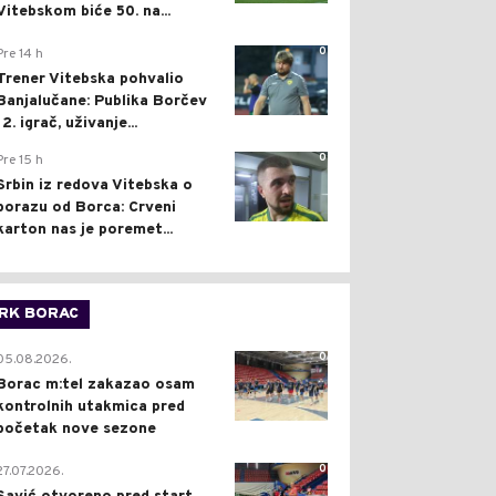
Vitebskom biće 50. na...
0
Pre 14 h
Trener Vitebska pohvalio
Banjalučane: Publika Borčev
12. igrač, uživanje...
0
Pre 15 h
Srbin iz redova Vitebska o
porazu od Borca: Crveni
karton nas je poremet...
RK BORAC
0
05.08.2026.
Borac m:tel zakazao osam
kontrolnih utakmica pred
početak nove sezone
0
27.07.2026.