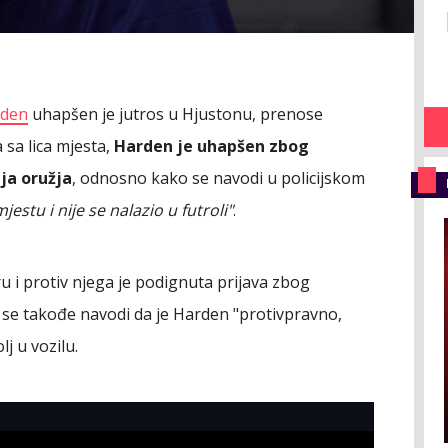
rden
uhapšen je jutros u Hjustonu, prenose
 sa lica mjesta,
Harden je uhapšen zbog
ja oružja
, odnosno kako se navodi u policijskom
mjestu i nije se nalazio u futroli"
.
ru i protiv njega je podignuta prijava zbog
 se takođe navodi da je Harden "protivpravno,
j u vozilu.