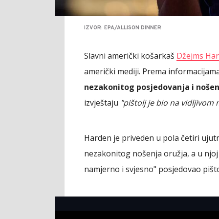
IZVOR: EPA/ALLISON DINNER
Slavni američki košarkaš
Džejms Ha
američki mediji. Prema informacijama
nezakonitog posjedovanja i nošen
izvještaju
"pištolj je bio na vidljivom 
Harden je priveden u pola četiri ujut
nezakonitog nošenja oružja, a u njoj
namjerno i svjesno" posjedovao pištol