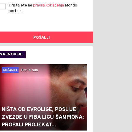
Pristajete na
pravila korišćenja
Mondo
portala.
POŠALJI
NAJNOVIJE
0
Pre 14 min
KOŠARKA
NIŠTA OD EVROLIGE, POSLIJE
ZVEZDE U FIBA LIGU ŠAMPIONA:
PROPALI PROJEKAT...