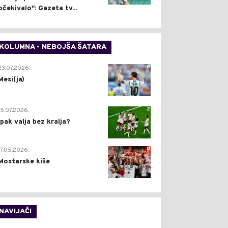
očekivalo": Gazeta tv...
KOLUMNA - NEBOJŠA ŠATARA
0
23.07.2026.
Mesi(ja)
2
15.07.2026.
Ipak valja bez kralja?
0
17.05.2026.
Mostarske kiše
NAVIJAČI