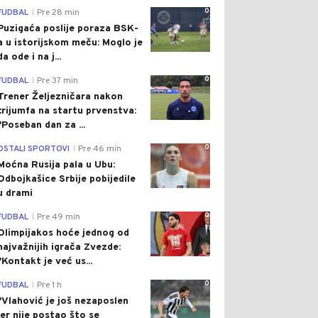
0
FUDBAL
Pre 28 min
|
Puzigaća poslije poraza BSK-
a u istorijskom meču: Moglo je
da ode i na j...
0
FUDBAL
Pre 37 min
|
Trener Željezničara nakon
trijumfa na startu prvenstva:
"Poseban dan za ...
0
OSTALI SPORTOVI
Pre 46 min
|
Moćna Rusija pala u Ubu:
Odbojkašice Srbije pobijedile
u drami
0
FUDBAL
Pre 49 min
|
Olimpijakos hoće jednog od
najvažnijih igrača Zvezde:
"Kontakt je već us...
0
FUDBAL
Pre 1 h
|
"Vlahović je još nezaposlen
jer nije postao što se