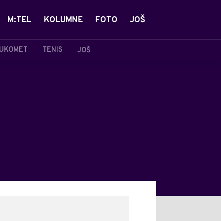
M:TEL
KOLUMNE
FOTO
JOŠ
UKOMET
TENIS
JOŠ