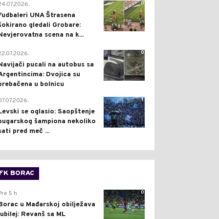
0
24.07.2026.
Fudbaleri UNA Štrasena
šokirano gledali Grobare:
Nevjerovatna scena na k...
0
22.07.2026.
Navijači pucali na autobus sa
Argentincima: Dvojica su
prebačena u bolnicu
1
07.07.2026.
Levski se oglasio: Saopštenje
bugarskog šampiona nekoliko
sati pred meč ...
FK BORAC
0
Pre 5 h
Borac u Mađarskoj obilježava
jubilej: Revanš sa ML