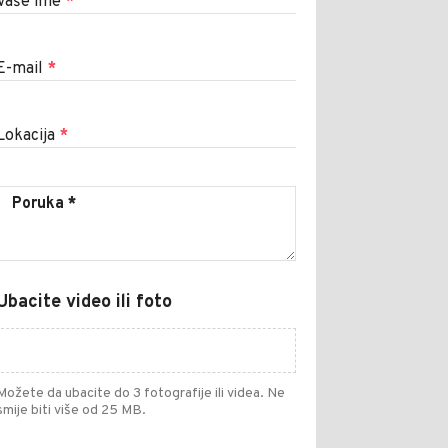
Vaše ime
*
E-mail
*
Lokacija
*
Ubacite video ili foto
Možete da ubacite do 3 fotografije ili videa. Ne
smije biti više od 25 MB.