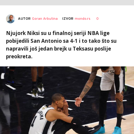
AUTOR
Goran Arbutina
0
IZVOR
mondo.rs
Njujork Niksi su u finalnoj seriji NBA lige
pobijedili San Antonio sa 4-1 i to tako što su
napravili još jedan brejk u Teksasu poslije
preokreta.