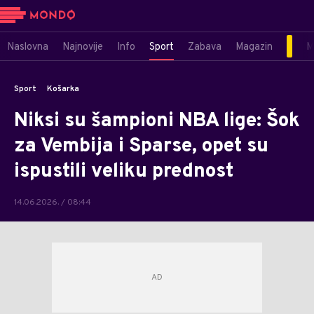
Naslovna
Najnovije
Info
Sport
Zabava
Magazin
M
Sport
Košarka
Niksi su šampioni NBA lige: Šok
za Vembija i Sparse, opet su
ispustili veliku prednost
14.06.2026. / 08:44