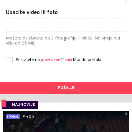
Ubacite video ili foto
Možete da ubacite do 3 fotografije ili videa. Ne smije biti
više od 25 MB.
Pristajete na
Mondo portala.
pravila korišćenja
POŠALJI
NAJNOVIJE
0
Pre 2 h
FUDBAL