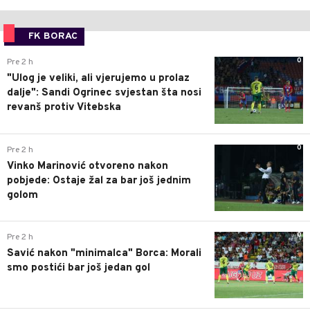
FK BORAC
0
Pre 2 h
"Ulog je veliki, ali vjerujemo u prolaz
dalje": Sandi Ogrinec svjestan šta nosi
revanš protiv Vitebska
0
Pre 2 h
Vinko Marinović otvoreno nakon
pobjede: Ostaje žal za bar još jednim
golom
0
Pre 2 h
Savić nakon "minimalca" Borca: Morali
smo postići bar još jedan gol