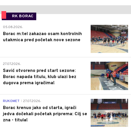
RK BORAC
0
05.08.2026.
Borac m:tel zakazao osam kontrolnih
utakmica pred početak nove sezone
0
27.07.2026.
Savić otvoreno pred start sezone:
Borac napada titulu, klub ulazi bez
dugova prema igračima!
0
RUKOMET
27.07.2026.
|
Borac krenuo jako od starta, igrači
jedva dočekali početak priprema: Cilj se
zna - titula!