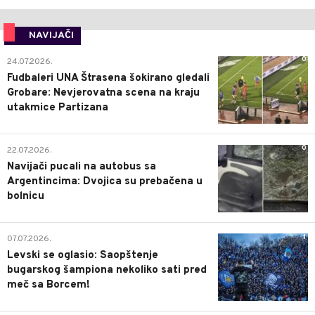
NAVIJAČI
0
24.07.2026.
Fudbaleri UNA Štrasena šokirano gledali
Grobare: Nevjerovatna scena na kraju
utakmice Partizana
0
22.07.2026.
Navijači pucali na autobus sa
Argentincima: Dvojica su prebačena u
bolnicu
1
07.07.2026.
Levski se oglasio: Saopštenje
bugarskog šampiona nekoliko sati pred
meč sa Borcem!