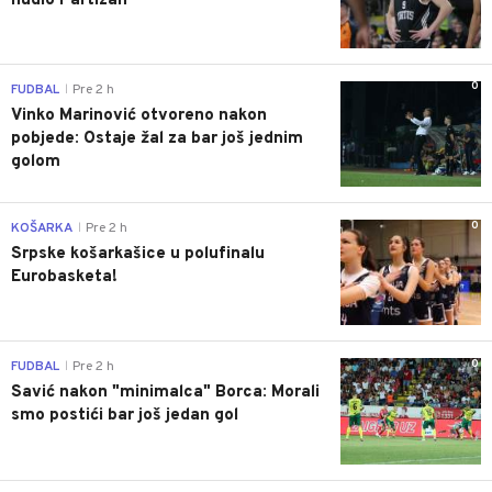
nudio Partizan"
0
FUDBAL
Pre 2 h
|
Vinko Marinović otvoreno nakon
pobjede: Ostaje žal za bar još jednim
golom
0
KOŠARKA
Pre 2 h
|
Srpske košarkašice u polufinalu
Eurobasketa!
0
FUDBAL
Pre 2 h
|
Savić nakon "minimalca" Borca: Morali
smo postići bar još jedan gol