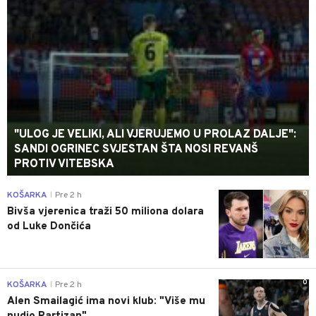
"ULOG JE VELIKI, ALI VJERUJEMO U PROLAZ DALJE":
SANDI OGRINEC SVJESTAN ŠTA NOSI REVANŠ
PROTIV VITEBSKA
0
KOŠARKA
Pre 2 h
|
Bivša vjerenica traži 50 miliona dolara
od Luke Dončića
0
KOŠARKA
Pre 2 h
|
Alen Smailagić ima novi klub: "Više mu