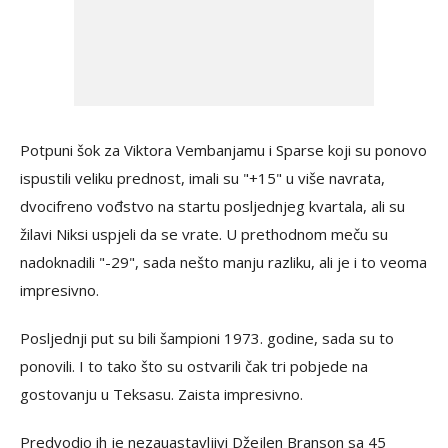
Potpuni šok za Viktora Vembanjamu i Sparse koji su ponovo
ispustili veliku prednost, imali su "+15" u više navrata,
dvocifreno vođstvo na startu posljednjeg kvartala, ali su
žilavi Niksi uspjeli da se vrate. U prethodnom meču su
nadoknadili "-29", sada nešto manju razliku, ali je i to veoma
impresivno.
Posljednji put su bili šampioni 1973. godine, sada su to
ponovili. I to tako što su ostvarili čak tri pobjede na
gostovanju u Teksasu. Zaista impresivno.
Predvodio ih je nezauastavljivi Džejlen Branson sa 45