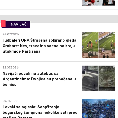
NAVIJAČI
0
24.07.2026.
Fudbaleri UNA Štrasena šokirano gledali
Grobare: Nevjerovatna scena na kraju
utakmice Partizana
0
22.07.2026.
Navijači pucali na autobus sa
Argentincima: Dvojica su prebačena u
bolnicu
1
07.07.2026.
Levski se oglasio: Saopštenje
bugarskog šampiona nekoliko sati pred