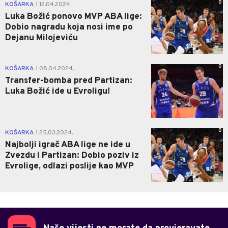
0
KOŠARKA
12.04.2024.
|
Luka Božić ponovo MVP ABA lige:
Dobio nagradu koja nosi ime po
Dejanu Milojeviću
0
KOŠARKA
08.04.2024.
|
Transfer-bomba pred Partizan:
Luka Božić ide u Evroligu!
0
KOŠARKA
25.03.2024.
|
Najbolji igrač ABA lige ne ide u
Zvezdu i Partizan: Dobio poziv iz
Evrolige, odlazi poslije kao MVP