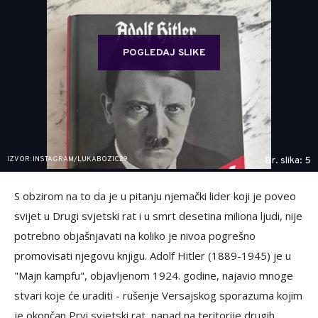
POGLEDAJ SLIKE
IZVOR: INSTAGRAM/LUKABOZIC29
Br. slika: 5
S obzirom na to da je u pitanju njemački lider koji je poveo
svijet u Drugi svjetski rat i u smrt desetina miliona ljudi, nije
potrebno objašnjavati na koliko je nivoa pogrešno
promovisati njegovu knjigu. Adolf Hitler (1889-1945) je u
"Majn kampfu", objavljenom 1924. godine, najavio mnoge
stvari koje će uraditi - rušenje Versajskog sporazuma kojim
je okončan Prvi svjetski rat, napad na teritorije drugih