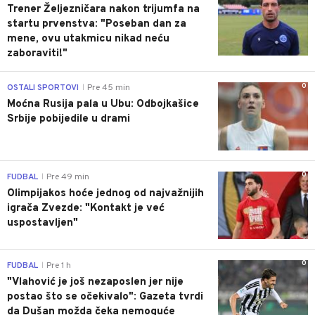
Trener Željezničara nakon trijumfa na
startu prvenstva: "Poseban dan za
mene, ovu utakmicu nikad neću
zaboraviti!"
0
OSTALI SPORTOVI
Pre 45 min
|
Moćna Rusija pala u Ubu: Odbojkašice
Srbije pobijedile u drami
0
FUDBAL
Pre 49 min
|
Olimpijakos hoće jednog od najvažnijih
igrača Zvezde: "Kontakt je već
uspostavljen"
0
FUDBAL
Pre 1 h
|
"Vlahović je još nezaposlen jer nije
postao što se očekivalo": Gazeta tvrdi
da Dušan možda čeka nemoguće