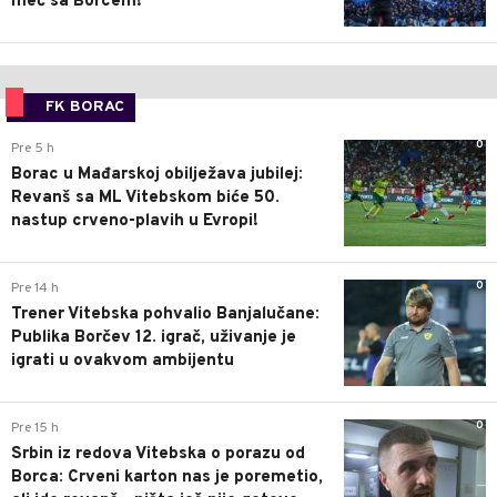
meč sa Borcem!
FK BORAC
0
Pre 5 h
Borac u Mađarskoj obilježava jubilej:
Revanš sa ML Vitebskom biće 50.
nastup crveno-plavih u Evropi!
0
Pre 14 h
Trener Vitebska pohvalio Banjalučane:
Publika Borčev 12. igrač, uživanje je
igrati u ovakvom ambijentu
0
Pre 15 h
Srbin iz redova Vitebska o porazu od
Borca: Crveni karton nas je poremetio,