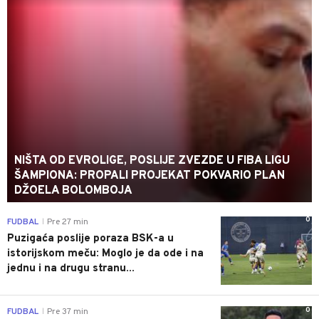
NIŠTA OD EVROLIGE, POSLIJE ZVEZDE U FIBA LIGU
ŠAMPIONA: PROPALI PROJEKAT POKVARIO PLAN
DŽOELA BOLOMBOJA
0
FUDBAL
Pre 27 min
|
Puzigaća poslije poraza BSK-a u
istorijskom meču: Moglo je da ode i na
jednu i na drugu stranu...
0
FUDBAL
Pre 37 min
|