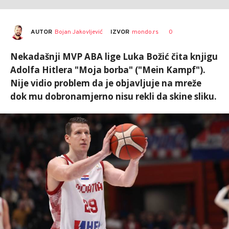
AUTOR
Bojan Jakovljević
0
IZVOR
mondo.rs
Nekadašnji MVP ABA lige Luka Božić čita knjigu
Adolfa Hitlera "Moja borba" ("Mein Kampf").
Nije vidio problem da je objavljuje na mreže
dok mu dobronamjerno nisu rekli da skine sliku.