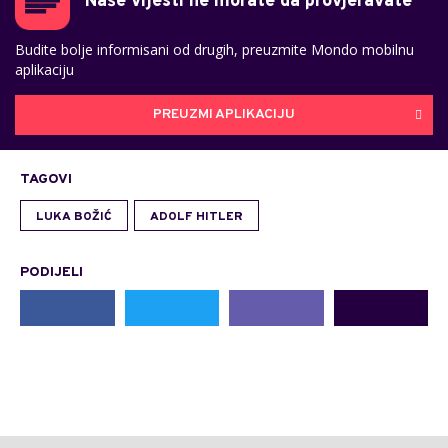
Naše vijesti ne morate da provjeravate
Budite bolje informisani od drugih, preuzmite Mondo mobilnu
aplikaciju
PREUZMI APLIKACIJU
TAGOVI
LUKA BOŽIĆ
ADOLF HITLER
PODIJELI