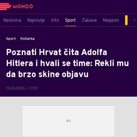
Naslovna
Najnovije
Info
Sport
Zabava
Magazin
M
Sport
Košarka
Poznati Hrvat čita Adolfa
Hitlera i hvali se time: Rekli mu
da brzo skine objavu
15.06.2026. / 07:21