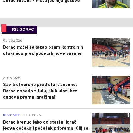
ali ide revanš - ništa još nije gotovo
RK BORAC
0
05.08.2026.
Borac m:tel zakazao osam kontrolnih
utakmica pred početak nove sezone
0
27.07.2026.
Savić otvoreno pred start sezone:
Borac napada titulu, klub ulazi bez
dugova prema igračima!
0
RUKOMET
27.07.2026.
|
Borac krenuo jako od starta, igrači
jedva dočekali početak priprema: Cilj se