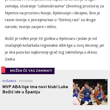
zemalja, stvaranje "Lebensbrauma" (životnog prostora) za
Nijemce na prostoru Rusije, Bjelorusije i Ukrajine, širio je
rasne teorije o Jevrejima kao o "štetnoj rasi" za druge
narode, teorije zavjere i slično.
Božić je rođen prije 30 godina u Bjelovaru i jedan je od
značajnijih košarkaša regionalne ABA lige u ovoj deceniji, jer
je dva puta bio najkorisniji igrač tog takmičenja u dresu
Zadra.
MOŽDA ĆE VAS ZANIMATI
0
KOŠARKA
17.07.2024.
|
MVP ABA lige ima novi klub! Luka
Božić ide u Španiju