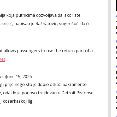
ija koja putnicima dozvoljava da iskoriste
snije", napisao je Ražnatović, sugerišući da će
hat allows passengers to use the return part of a
ket
June 15, 2026
ic)
igi prije nego što je dobio otkaz. Sakramento
e, odakle je ponovo trejdovan u Detroit Pistonse,
 košarkaškoj ligi.