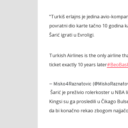
"Turkiš erlajns je jedina avio-kompan
povratni dio karte tačno 10 godina ka
Šarić igrati u Evroligi.
Turkish Airlines is the only airline t
ticket exactly 10 years later
#BeoBas
— Misko4Raznatovic (@MiskoRaznatov
Šarić je preživio rolerkoster u NBA l
Kingsi su ga prosledili u Čikago Buls
da bi konačno rekao zbogom najjačoj