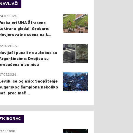
NAVIJAČI
0
24.07.2026.
Fudbaleri UNA Štrasena
šokirano gledali Grobare:
Nevjerovatna scena na k...
0
22.07.2026.
Navijači pucali na autobus sa
Argentincima: Dvojica su
prebačena u bolnicu
1
07.07.2026.
Levski se oglasio: Saopštenje
bugarskog šampiona nekoliko
sati pred meč ...
FK BORAC
0
Pre 17 min