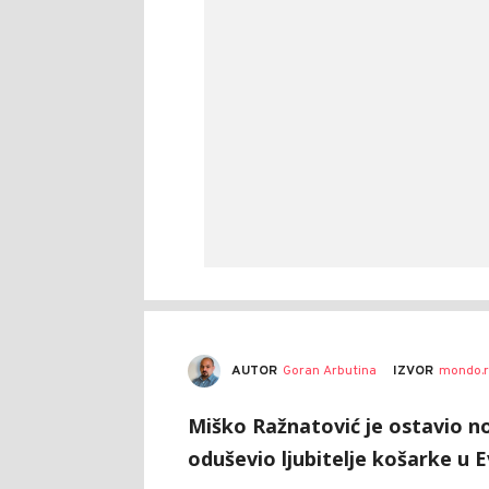
AUTOR
Goran Arbutina
IZVOR
mondo.r
Miško Ražnatović je ostavio 
oduševio ljubitelje košarke u E