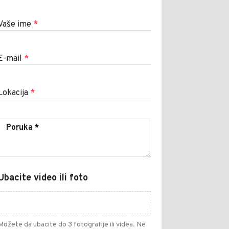
Vaše ime
*
E-mail
*
Lokacija
*
Ubacite video ili foto
Možete da ubacite do 3 fotografije ili videa. Ne