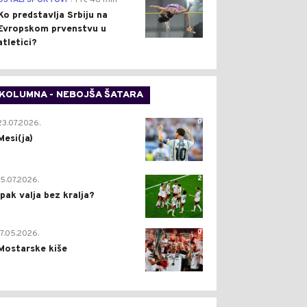
OSTALI SPORTOVI
Pre 48 min
Ko predstavlja Srbiju na
Evropskom prvenstvu u
atletici?
KOLUMNA - NEBOJŠA ŠATARA
0
23.07.2026.
Mesi(ja)
2
15.07.2026.
Ipak valja bez kralja?
0
17.05.2026.
Mostarske kiše