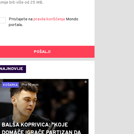
smije biti više od 25 MB.
Pristajete na
pravila korišćenja
Mondo
portala.
POŠALJI
NAJNOVIJE
0
Pre 16 min
KOŠARKA
BALŠA KOPRIVICA: "KOJE
DOMAĆE IGRAČE PARTIZAN DA