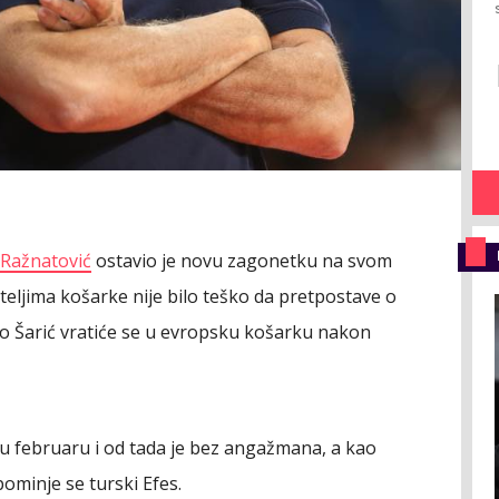
Ražnatović
ostavio je novu zagonetku na svom
teljima košarke nije bilo teško da pretpostave o
io Šarić vratiće se u evropsku košarku nakon
 u februaru i od tada je bez angažmana, a kao
pominje se turski Efes.