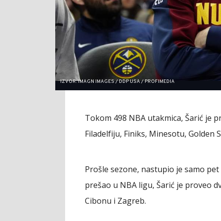
IZVOR: IMAGN IMAGES / DDP USA / PROFIMEDIA
Tokom 498 NBA utakmica, Šarić je pro
Filadelfiju, Finiks, Minesotu, Golden
Prošle sezone, nastupio je samo pet 
prešao u NBA ligu, Šarić je proveo d
Cibonu i Zagreb.