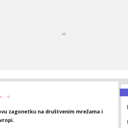
0
s
novu zagonetku na društvenim mrežama i
vropi.