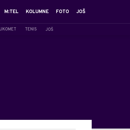
M:TEL
KOLUMNE
FOTO
JOŠ
UKOMET
TENIS
JOŠ