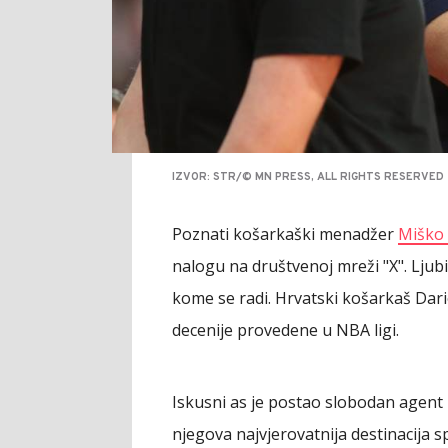
IZVOR: STR/© MN PRESS, ALL RIGHTS RESERVED
Poznati košarkaški menadžer
Miško 
nalogu na društvenoj mreži "X". Ljubi
kome se radi. Hrvatski košarkaš Dar
decenije provedene u NBA ligi.
Iskusni as je postao slobodan agent
njegova najvjerovatnija destinacija s