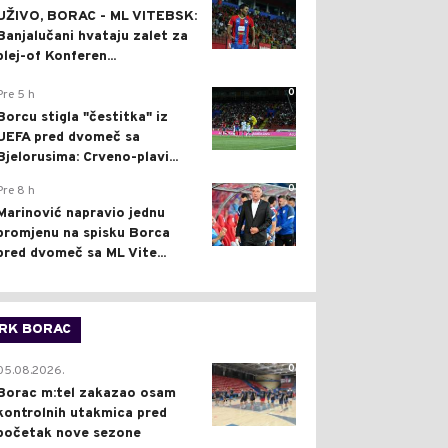
UŽIVO, BORAC - ML VITEBSK:
Banjalučani hvataju zalet za
plej-of Konferen...
0
Pre 5 h
Borcu stigla "čestitka" iz
UEFA pred dvomeč sa
Bjelorusima: Crveno-plavi...
0
Pre 8 h
Marinović napravio jednu
promjenu na spisku Borca
pred dvomeč sa ML Vite...
RK BORAC
0
05.08.2026.
Borac m:tel zakazao osam
kontrolnih utakmica pred
početak nove sezone