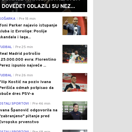
DOVEDE? ODLAZILI SU NEZ...
0
KOŠARKA
Pre 18 min
|
Toni Parker najavio istupanje
kluba iz Evrolige: Poslije
skandala i laga...
0
FUDBAL
Pre 25 min
|
Real Madrid potrošio
125.000.000 evra: Florentino
Perez ispunio najveće ...
0
FUDBAL
Pre 26 min
|
Filip Kostić na poziv Ivana
Perišića odmah potpisao da
obuče dres PSV-a
0
OSTALI SPORTOVI
Pre 46 min
|
Ivana Španović odgovorila na
"zabranjeno" pitanje pred
Evropsko prvenstvo
0
|