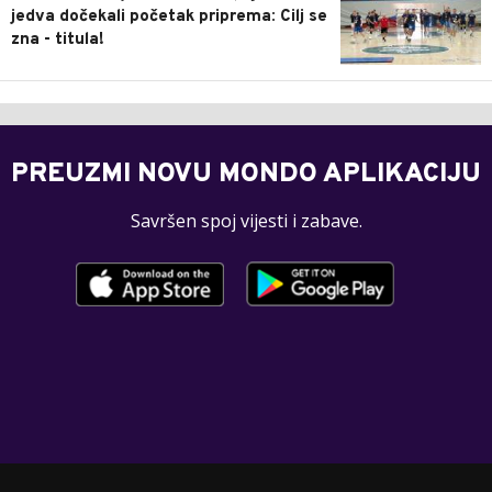
jedva dočekali početak priprema: Cilj se
zna - titula!
PREUZMI NOVU MONDO APLIKACIJU
Savršen spoj vijesti i zabave.