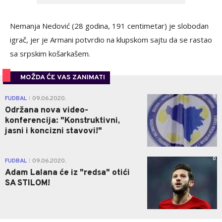
Nemanja Nedović (28 godina, 191 centimetar) je slobodan
igrač, jer je Armani potvrdio na klupskom sajtu da se rastao
sa srpskim košarkašem.
MOŽDA ĆE VAS ZANIMATI
0
FUDBAL
09.06.2020.
|
Održana nova video-
konferencija: "Konstruktivni,
jasni i koncizni stavovi!"
0
FUDBAL
09.06.2020.
|
Adam Lalana će iz "redsa" otići
SA STILOM!