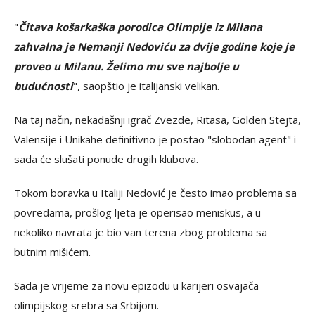
"
Čitava košarkaška porodica Olimpije iz Milana
zahvalna je Nemanji Nedoviću za dvije godine koje je
proveo u Milanu. Želimo mu sve najbolje u
budućnosti
", saopštio je italijanski velikan.
Na taj način, nekadašnji igrač Zvezde, Ritasa, Golden Stejta,
Valensije i Unikahe definitivno je postao "slobodan agent" i
sada će slušati ponude drugih klubova.
Tokom boravka u Italiji Nedović je često imao problema sa
povredama, prošlog ljeta je operisao meniskus, a u
nekoliko navrata je bio van terena zbog problema sa
butnim mišićem.
Sada je vrijeme za novu epizodu u karijeri osvajača
olimpijskog srebra sa Srbijom.