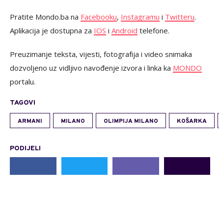
Pratite Mondo.ba na
Facebooku
,
Instagramu
i
Twitteru
.
Aplikacija je dostupna za
IOS
i
Android
telefone.
Preuzimanje teksta, vijesti, fotografija i video snimaka
dozvoljeno uz vidljivo navođenje izvora i linka ka
MONDO
portalu.
TAGOVI
ARMANI
MILANO
OLIMPIJA MILANO
KOŠARKA
PODIJELI