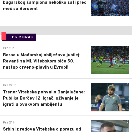
bugarskog šampiona nekoliko sati pred
meč sa Borcem!
FK BORAC
0
Pre 11 h
Borac u Mađarskoj obilježava jubilej:
Revanš sa ML Vitebskom biće 50.
nastup crveno-plavih u Evropi!
0
Pre 20 h
Trener Vitebska pohvalio Banjalučane:
Publika Borčev 12. igrač, uživanje je
igrati u ovakvom ambijentu
0
Pre 21 h
Srbin iz redova Vitebska o porazu od