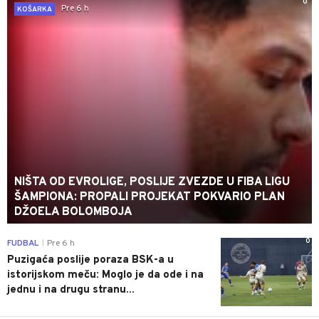
0
Pre 6 h
KOŠARKA
NIŠTA OD EVROLIGE, POSLIJE ZVEZDE U FIBA LIGU
ŠAMPIONA: PROPALI PROJEKAT POKVARIO PLAN
DŽOELA BOLOMBOJA
0
FUDBAL
Pre 6 h
|
Puzigaća poslije poraza BSK-a u
istorijskom meču: Moglo je da ode i na
jednu i na drugu stranu...