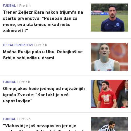
0
FUDBAL
Pre 6 h
|
Trener Željezničara nakon trijumfa na
startu prvenstva: "Poseban dan za
mene, ovu utakmicu nikad neću
zaboraviti!"
0
OSTALI SPORTOVI
Pre 7 h
|
Moćna Rusija pala u Ubu: Odbojkašice
Srbije pobijedile u drami
0
FUDBAL
Pre 7 h
|
Olimpijakos hoće jednog od najvažnijih
igrača Zvezde: "Kontakt je već
uspostavljen"
0
FUDBAL
Pre 8 h
|
"Vlahović je još nezaposlen jer nije