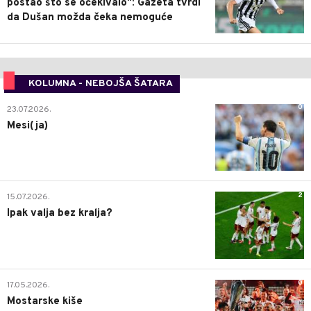
postao što se očekivalo": Gazeta tvrdi
da Dušan možda čeka nemoguće
KOLUMNA - NEBOJŠA ŠATARA
0
23.07.2026.
Mesi(ja)
2
15.07.2026.
Ipak valja bez kralja?
0
17.05.2026.
Mostarske kiše