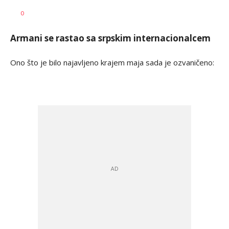
Mladen
AUTOR
0
Šolak
Armani se rastao sa srpskim internacionalcem
Ono što je bilo najavljeno krajem maja sada je ozvaničeno: