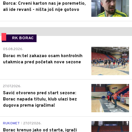
Borca: Crveni karton nas je poremetio,
ali ide revanš - ništa još nije gotovo
RK BORAC
0
05.08.2026.
Borac m:tel zakazao osam kontrolnih
utakmica pred početak nove sezone
0
27.07.2026.
Savić otvoreno pred start sezone:
Borac napada titulu, klub ulazi bez
dugova prema igračima!
0
RUKOMET
27.07.2026.
|
Borac krenuo jako od starta, igrači