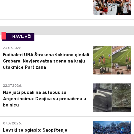
NAVIJAČI
0
24.07.2026.
Fudbaleri UNA Štrasena šokirano gledali
Grobare: Nevjerovatna scena na kraju
utakmice Partizana
0
22.07.2026.
Navijači pucali na autobus sa
Argentincima: Dvojica su prebačena u
bolnicu
1
07.07.2026.
Levski se oglasio: Saopštenje