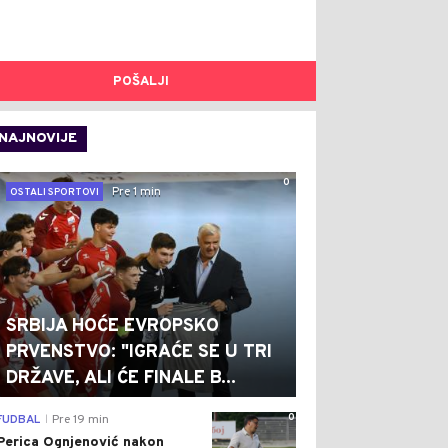
POŠALJI
NAJNOVIJE
0
Pre 1 min
OSTALI SPORTOVI
SRBIJA HOĆE EVROPSKO
PRVENSTVO: "IGRAĆE SE U TRI
DRŽAVE, ALI ĆE FINALE B...
0
FUDBAL
Pre 19 min
|
Perica Ognjenović nakon