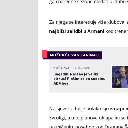
ga i naredne sezone gledati u klub
Za njega se interesuje više klubova 
najbliži selidbi u Armani
kod trener
MOŽDA ĆE VAS ZANIMATI
KOŠARKA
18.06.2020.
|
Sagadin: Nastao je veliki
cirkus! Plašim se za sudbinu
ABA lige
Na sjeveru Italije polako
spremaju 
Evroligi, a u te planove uklapa im se 
takmičenju, posebno kod Dragana Šak