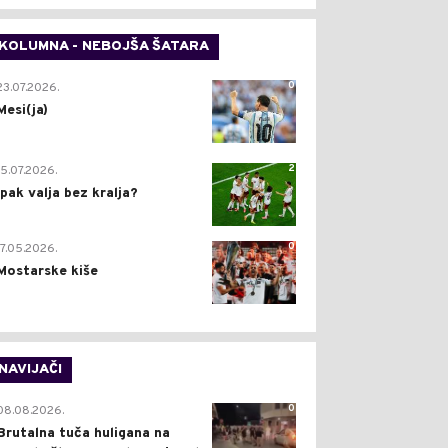
KOLUMNA - NEBOJŠA ŠATARA
0
23.07.2026.
Mesi(ja)
2
15.07.2026.
Ipak valja bez kralja?
0
17.05.2026.
Mostarske kiše
NAVIJAČI
0
08.08.2026.
Brutalna tuča huligana na