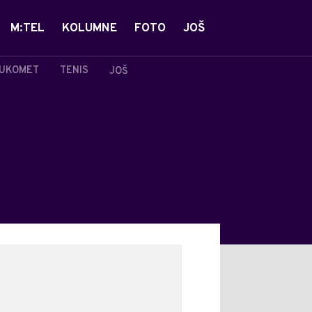
M:TEL
KOLUMNE
FOTO
JOŠ
UKOMET
TENIS
JOŠ