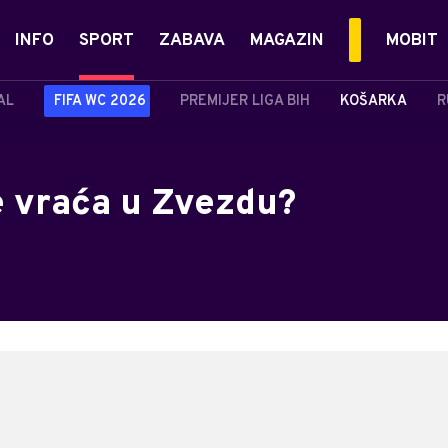
INFO
SPORT
ZABAVA
MAGAZIN
MOBIT
AL
FIFA WC 2026
PREMIJER LIGA BIH
KOŠARKA
R
e vraća u Zvezdu?