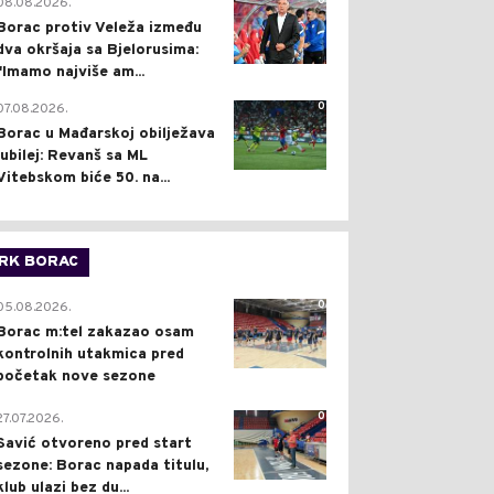
0
08.08.2026.
Borac protiv Veleža između
dva okršaja sa Bjelorusima:
"Imamo najviše am...
0
07.08.2026.
Borac u Mađarskoj obilježava
jubilej: Revanš sa ML
Vitebskom biće 50. na...
RK BORAC
0
05.08.2026.
Borac m:tel zakazao osam
kontrolnih utakmica pred
početak nove sezone
0
27.07.2026.
Savić otvoreno pred start
sezone: Borac napada titulu,
klub ulazi bez du...