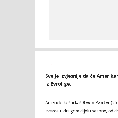
Milutin
AUTOR
0
Vujičić
Sve je izvjesnije da će Amerik
iz Evrolige.
Američki košarkaš
Kevin Panter
(26,
zvezde u drugom dijelu sezone, od d