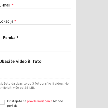
E-mail
*
Lokacija
*
Ubacite video ili foto
Možete da ubacite do 3 fotografije ili videa. Ne
smije biti više od 25 MB.
Pristajete na
pravila korišćenja
Mondo
portala.