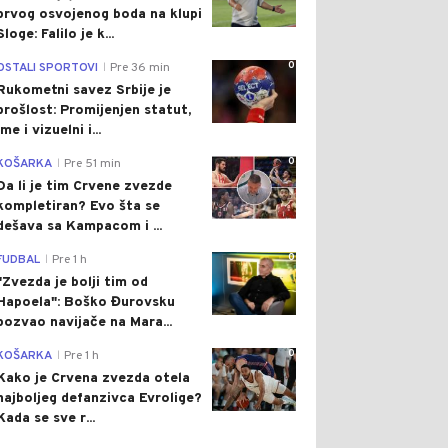
prvog osvojenog boda na klupi
Sloge: Falilo je k...
0
OSTALI SPORTOVI
Pre 36 min
|
Rukometni savez Srbije je
prošlost: Promijenjen statut,
ime i vizuelni i...
0
KOŠARKA
Pre 51 min
|
Da li je tim Crvene zvezde
kompletiran? Evo šta se
dešava sa Kampacom i ...
0
FUDBAL
Pre 1 h
|
"Zvezda je bolji tim od
Hapoela": Boško Đurovsku
pozvao navijače na Mara...
0
KOŠARKA
Pre 1 h
|
Kako je Crvena zvezda otela
najboljeg defanzivca Evrolige?
Kada se sve r...