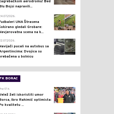
zagrebačkom aerodromu! Bed
Blu Bojsi napravili...
0
24.07.2026.
Fudbaleri UNA Štrasena
šokirano gledali Grobare:
Nevjerovatna scena na k...
0
22.07.2026.
Navijači pucali na autobus sa
Argentincima: Dvojica su
prebačena u bolnicu
FK BORAC
0
Pre 17 h
Velež želi iskoristiti umor
Borca, Ibro Rahimić optimista:
Po kvalitetu ...