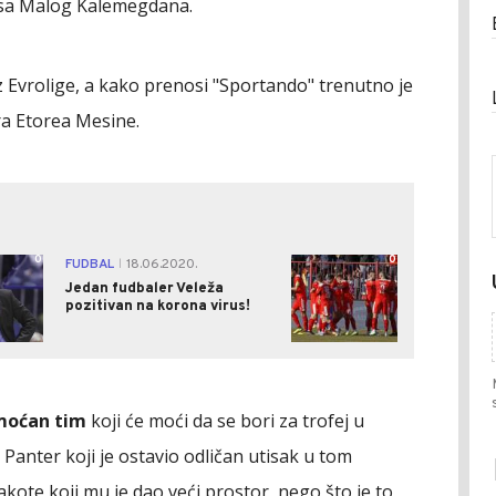
u sa Malog Kalemegdana.
iz Evrolige, a kako prenosi "Sportando" trenutno je
a Etorea Mesine.
0
0
FUDBAL
18.06.2020.
|
Jedan fudbaler Veleža
pozitivan na korona virus!
moćan tim
koji će moći da se bori za trofej u
i Panter koji je ostavio odličan utisak u tom
ote koji mu je dao veći prostor, nego što je to