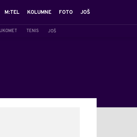
M:TEL
KOLUMNE
FOTO
JOŠ
UKOMET
TENIS
JOŠ