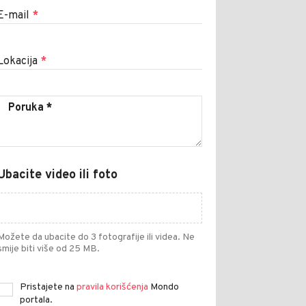
E-mail
*
Lokacija
*
Ubacite video ili foto
Možete da ubacite do 3 fotografije ili videa. Ne
smije biti više od 25 MB.
Pristajete na
pravila korišćenja
Mondo
portala.