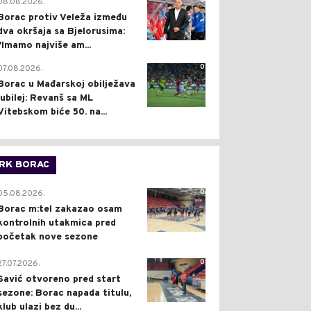
0
08.08.2026.
Borac protiv Veleža između
dva okršaja sa Bjelorusima:
"Imamo najviše am...
0
07.08.2026.
Borac u Mađarskoj obilježava
jubilej: Revanš sa ML
Vitebskom biće 50. na...
RK BORAC
0
05.08.2026.
Borac m:tel zakazao osam
kontrolnih utakmica pred
početak nove sezone
0
27.07.2026.
Savić otvoreno pred start
sezone: Borac napada titulu,
klub ulazi bez du...