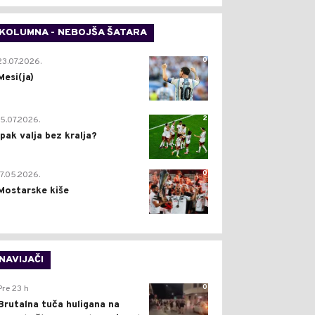
KOLUMNA - NEBOJŠA ŠATARA
0
23.07.2026.
Mesi(ja)
2
15.07.2026.
Ipak valja bez kralja?
0
17.05.2026.
Mostarske kiše
NAVIJAČI
0
Pre 23 h
Brutalna tuča huligana na