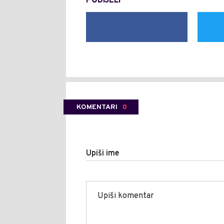
PODIJELI
KOMENTARI
0
Upiši ime