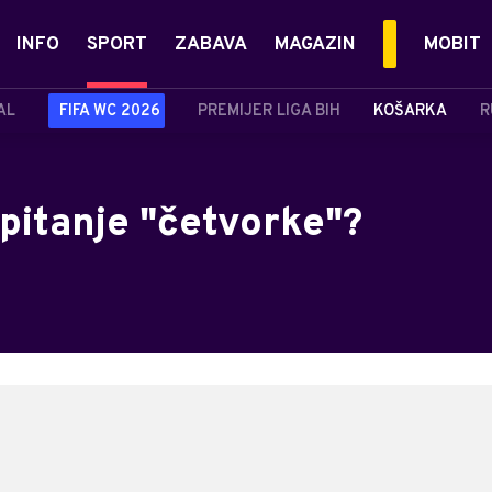
INFO
SPORT
ZABAVA
MAGAZIN
MOBIT
AL
FIFA WC 2026
PREMIJER LIGA BIH
KOŠARKA
R
pitanje "četvorke"?