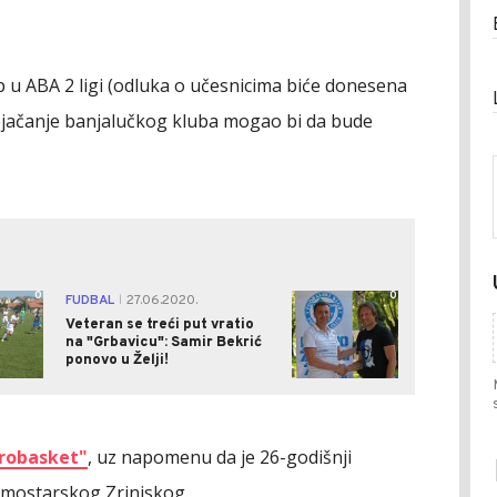
tup u ABA 2 ligi (odluka o učesnicima biće donesena
ojačanje banjalučkog kluba mogao bi da bude
0
0
FUDBAL
27.06.2020.
|
Veteran se treći put vratio
na "Grbavicu": Samir Bekrić
ponovo u Želji!
urobasket"
, uz napomenu da je 26-godišnji
n mostarskog Zrinjskog.