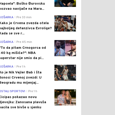
Hapoela": Boško Đurovsku
pozvao navijače na Mara...
0
KOŠARKA
Pre 33 min
|
Kako je Crvena zvezda otela
najboljeg defanzivca Evrolige?
Kada se sve r...
0
KOŠARKA
Pre 45 min
|
"To da pitam Crnogorca od
140 kg mišića?": NBA
superstar nije smio da pi...
0
KOŠARKA
Pre 1 h
|
Ko je Nik Vejler Bab i šta
donosi Crvenoj zvezdi: U
Beogradu mu mijenjaj...
0
OSTALI SPORTOVI
Pre 1 h
|
Cicipas pokazao novu
djevojku: Zanosana plavuša
bacila sve bivše u sjenku