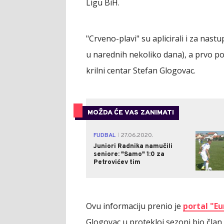
Ligu BiH.
"Crveno-plavi" su aplicirali i za nas
u narednih nekoliko dana), a prvo p
krilni centar Stefan Glogovac.
MOŽDA ĆE VAS ZANIMATI
FUDBAL
27.06.2020.
|
Juniori Radnika namučili
seniore: "Samo" 1:0 za
Petrovićev tim
Ovu informaciju prenio je
portal "E
Glogovac u protekloj sezoni bio čla