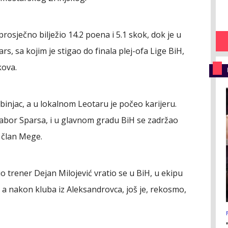
prosječno bilježio 14.2 poena i 5.1 skok, dok je u
, sa kojim je stigao do finala plej-ofa Lige BiH,
kova.
binjac, a u lokalnom Leotaru je počeo karijeru.
 tabor Sparsa, i u glavnom gradu BiH se zadržao
o član Mege.
o trener Dejan Milojević vratio se u BiH, u ekipu
 a nakon kluba iz Aleksandrovca, još je, rekosmo,