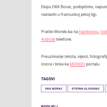
Ekipu OKK Borac, podsjetimo, napust
nastaviti u francuskoj petoj ligi.
Pratite Mondo.ba na
Facebooku
,
Ins
Android
telefone.
Preuzimanje teksta, vijesti, fotograf
izvora i linka ka
MONDO
portalu.
TAGOVI
OKK BORAC
STEFAN GLOGOVAC