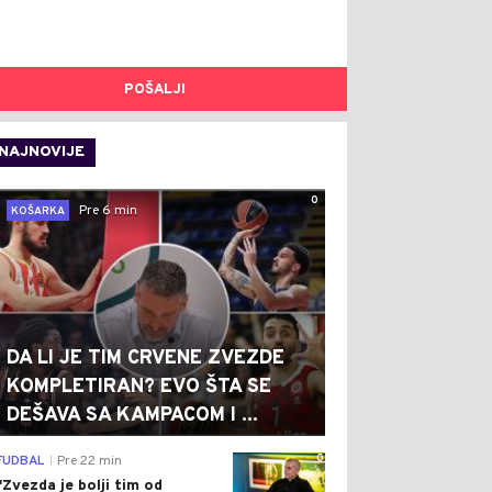
POŠALJI
NAJNOVIJE
0
Pre 6 min
KOŠARKA
DA LI JE TIM CRVENE ZVEZDE
KOMPLETIRAN? EVO ŠTA SE
DEŠAVA SA KAMPACOM I ...
0
FUDBAL
Pre 22 min
|
"Zvezda je bolji tim od