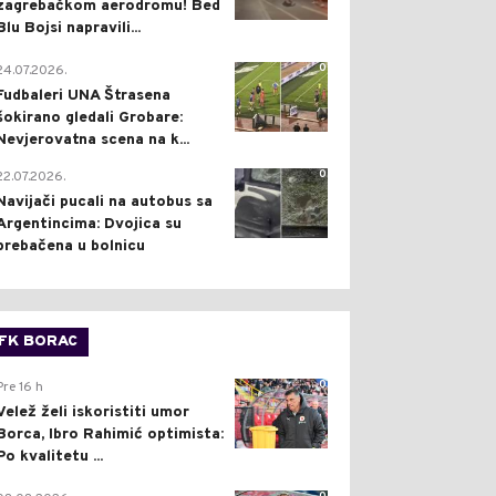
zagrebačkom aerodromu! Bed
Blu Bojsi napravili...
0
24.07.2026.
Fudbaleri UNA Štrasena
šokirano gledali Grobare:
Nevjerovatna scena na k...
0
22.07.2026.
Navijači pucali na autobus sa
Argentincima: Dvojica su
prebačena u bolnicu
FK BORAC
0
Pre 16 h
Velež želi iskoristiti umor
Borca, Ibro Rahimić optimista:
Po kvalitetu ...