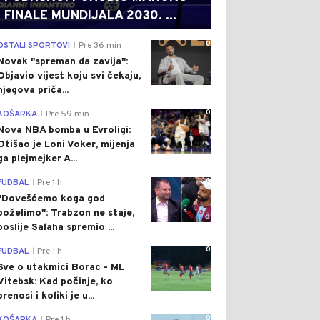
FINALE MUNDIJALA 2030. ...
0
OSTALI SPORTOVI
Pre 36 min
|
Novak "spreman da zavija":
Objavio vijest koju svi čekaju,
njegova priča...
0
KOŠARKA
Pre 59 min
|
Nova NBA bomba u Evroligi:
Otišao je Loni Voker, mijenja
ga plejmejker A...
0
FUDBAL
Pre 1 h
|
"Dovešćemo koga god
poželimo": Trabzon ne staje,
poslije Salaha spremio ...
0
FUDBAL
Pre 1 h
|
Sve o utakmici Borac - ML
Vitebsk: Kad počinje, ko
prenosi i koliki je u...
0
|