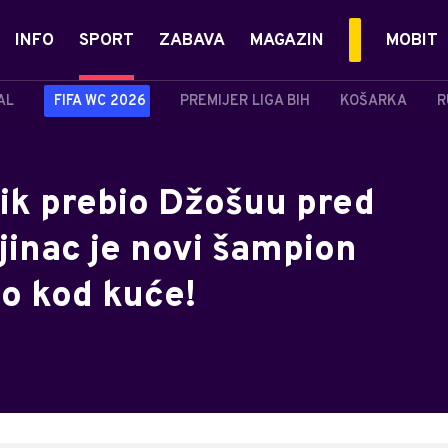
INFO
SPORT
ZABAVA
MAGAZIN
MOBIT
AL
FIFA WC 2026
PREMIJER LIGA BIH
KOŠARKA
R
ik prebio Džošuu pred
jinac je novi šampion
ao kod kuće!