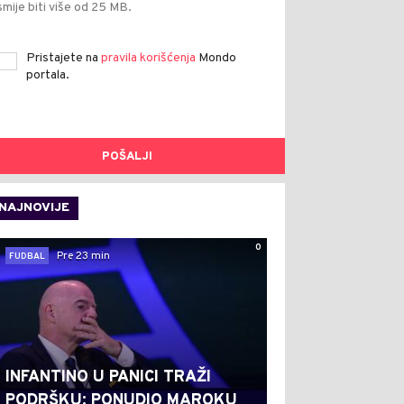
smije biti više od 25 MB.
Pristajete na
pravila korišćenja
Mondo
portala.
POŠALJI
NAJNOVIJE
0
Pre 23 min
FUDBAL
INFANTINO U PANICI TRAŽI
PODRŠKU: PONUDIO MAROKU