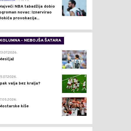
KOŠARKA
Pre 1 h
Najveći NBA tabadžija dobio
ogroman novac: Iznervirao
Jokića provokacija...
KOLUMNA - NEBOJŠA ŠATARA
0
23.07.2026.
Mesi(ja)
2
15.07.2026.
Ipak valja bez kralja?
0
17.05.2026.
Mostarske kiše