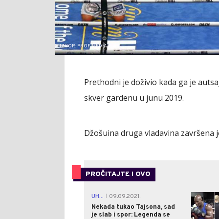
IZVOR: PROFIMEDIA
Prethodni je doživio kada ga je auts
skver gardenu u junu 2019.
Džošuina druga vladavina završena j
PROČITAJTE I OVO
UH...
09.09.2021.
|
Nekada tukao Tajsona, sad
je slab i spor: Legenda se