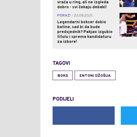
vraća u ring, ali ne izgleda
dobro - svi čekaju debakl!
PORAZ!
22.08.2021.
|
Legendarni bokser dobio
batine, sad bi da bude
predsjednik? Pakjao izgubio
titulu i sprema kandidaturu
za izbore!
TAGOVI
BOKS
ENTONI DŽOŠUA
PODIJELI