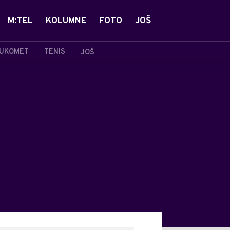
M:TEL
KOLUMNE
FOTO
JOŠ
UKOMET
TENIS
JOŠ