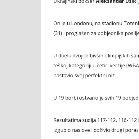
Ukrajinski bokser
Aleksandar Usik
(
On je u Londonu, na stadionu Tote
(31) i proglašen za pobjednika poslije
U duelu dvojice bivših olimpijskih ša
teškoj kategoriji u četiri verzije (WBA
nastavio svoj perfektni niz.
U 19 borbi ostvario je svih 19 pobjed
Rezultatima sudija 117-112, 116-112 i
izgubio naslove i doživio drugi poraz 