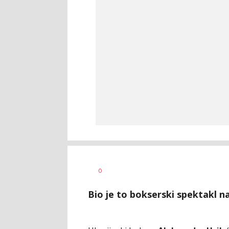
Dragan
AUTOR
0
Šutvić
Bio je to bokserski spektakl 