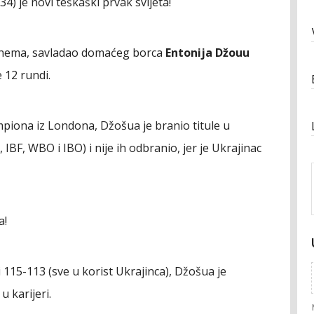
34) je novi teškaški prvak svijeta!
nhema, savladao domaćeg borca
Entonija Džouu
 12 rundi.
mpiona iz Londona, Džošua je branio titule u
, IBF, WBO i IBO) i nije ih odbranio, jer je Ukrajinac
a!
 115-113 (sve u korist Ukrajinca), Džošua je
u karijeri.