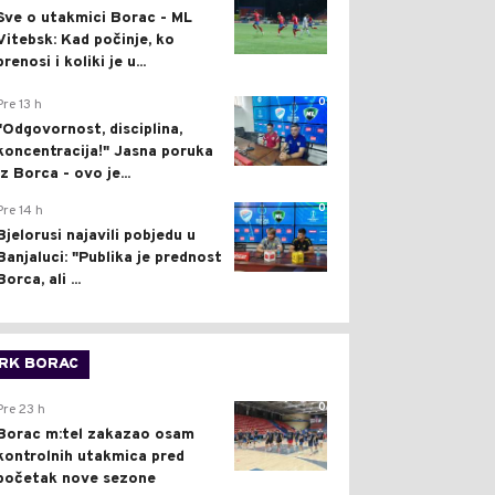
Sve o utakmici Borac - ML
Vitebsk: Kad počinje, ko
prenosi i koliki je u...
0
Pre 13 h
"Odgovornost, disciplina,
koncentracija!" Jasna poruka
iz Borca - ovo je...
0
Pre 14 h
Bjelorusi najavili pobjedu u
Banjaluci: "Publika je prednost
Borca, ali ...
RK BORAC
0
Pre 23 h
Borac m:tel zakazao osam
kontrolnih utakmica pred
početak nove sezone