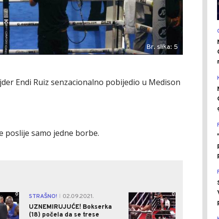
Br. slika: 5
ajder Endi Ruiz senzacionalno pobijedio
u Medison
e poslije samo jedne borbe.
0
0
STRAŠNO!
02.09.2021.
|
UZNEMIRUJUĆE! Bokserka
(18) počela da se trese