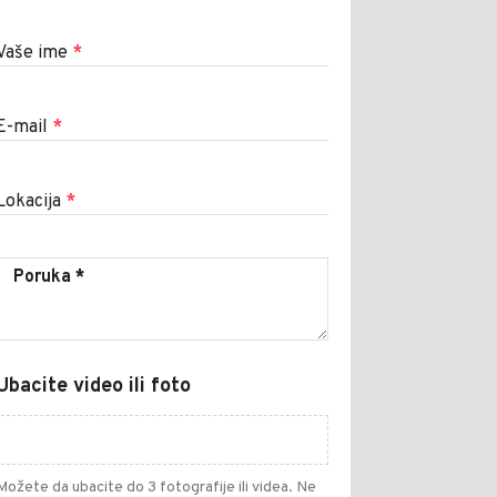
Vaše ime
*
E-mail
*
Lokacija
*
Ubacite video ili foto
Možete da ubacite do 3 fotografije ili videa. Ne