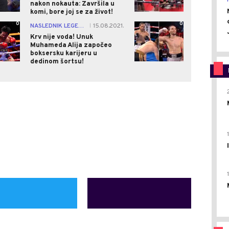
nakon nokauta: Završila u
komi, bore joj se za život!
0
0
NASLEDNIK LEGENDE
15.08.2021.
|
Krv nije voda! Unuk
Muhameda Alija započeo
boksersku karijeru u
dedinom šortsu!