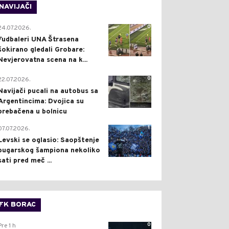
NAVIJAČI
0
24.07.2026.
Fudbaleri UNA Štrasena
šokirano gledali Grobare:
Nevjerovatna scena na k...
0
22.07.2026.
Navijači pucali na autobus sa
Argentincima: Dvojica su
prebačena u bolnicu
1
07.07.2026.
Levski se oglasio: Saopštenje
bugarskog šampiona nekoliko
sati pred meč ...
FK BORAC
0
Pre 1 h