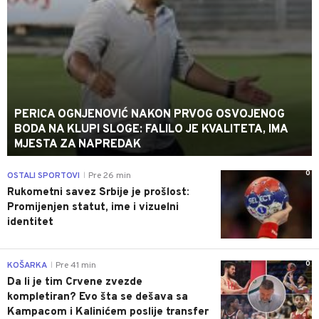
PERICA OGNJENOVIĆ NAKON PRVOG OSVOJENOG
BODA NA KLUPI SLOGE: FALILO JE KVALITETA, IMA
MJESTA ZA NAPREDAK
0
OSTALI SPORTOVI
Pre 26 min
|
Rukometni savez Srbije je prošlost:
Promijenjen statut, ime i vizuelni
identitet
0
KOŠARKA
Pre 41 min
|
Da li je tim Crvene zvezde
kompletiran? Evo šta se dešava sa
Kampacom i Kalinićem poslije transfer