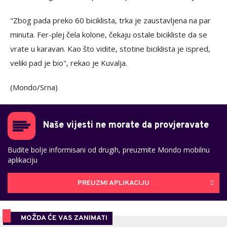
"Zbog pada preko 60 biciklista, trka je zaustavljena na par
minuta. Fer-plej čela kolone, čekaju ostale bicikliste da se
vrate u karavan. Kao što vidite, stotine biciklista je ispred,
veliki pad je bio", rekao je Kuvalja.
(Mondo/Srna)
Naše vijesti ne morate da provjeravate
Budite bolje informisani od drugih, preuzmite Mondo mobilnu
aplikaciju
PREUZMI APLIKACIJU
MOŽDA ĆE VAS ZANIMATI