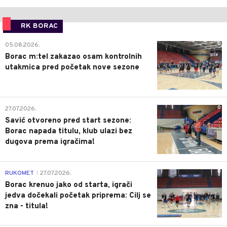
RK BORAC
0
05.08.2026.
Borac m:tel zakazao osam kontrolnih
utakmica pred početak nove sezone
0
27.07.2026.
Savić otvoreno pred start sezone:
Borac napada titulu, klub ulazi bez
dugova prema igračima!
0
RUKOMET
27.07.2026.
|
Borac krenuo jako od starta, igrači
jedva dočekali početak priprema: Cilj se
zna - titula!