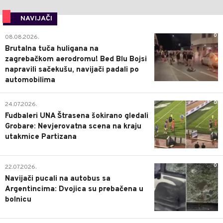
NAVIJAČI
0
08.08.2026.
Brutalna tuča huligana na
zagrebačkom aerodromu! Bed Blu Bojsi
napravili sačekušu, navijači padali po
automobilima
0
24.07.2026.
Fudbaleri UNA Štrasena šokirano gledali
Grobare: Nevjerovatna scena na kraju
utakmice Partizana
0
22.07.2026.
Navijači pucali na autobus sa
Argentincima: Dvojica su prebačena u
bolnicu