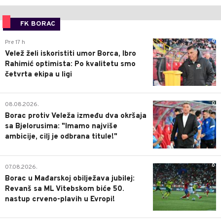
FK BORAC
0
Pre 17 h
Velež želi iskoristiti umor Borca, Ibro
Rahimić optimista: Po kvalitetu smo
četvrta ekipa u ligi
0
08.08.2026.
Borac protiv Veleža između dva okršaja
sa Bjelorusima: "Imamo najviše
ambicije, cilj je odbrana titule!"
0
07.08.2026.
Borac u Mađarskoj obilježava jubilej:
Revanš sa ML Vitebskom biće 50.
nastup crveno-plavih u Evropi!