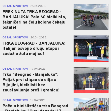
0
OSTALI SPORTOVI
21.04.2023.
|
PREKINUTA TRKA BEOGRAD -
BANJALUKA! Palo 60 biciklista,
takmičari na čelu kolone čekaju
ostale!
0
OSTALI SPORTOVI
20.04.2023.
|
TRKA BEOGRAD - BANJALUKA:
Italijan osvojio drugu etapu i
zadužio žutu majicu!
0
OSTALI SPORTOVI
19.04.2023.
|
Trka "Beograd - Banjaluka":
Poljak prvi stigao do cilja u
Bijeljini, biciklisti bez
zaustavljanja prešli granicu!
0
OSTALI SPORTOVI
19.04.2023.
|
Počela biciklistička trka Beograd