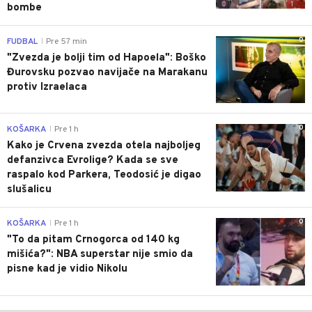
bombe
0
FUDBAL
Pre 57 min
|
"Zvezda je bolji tim od Hapoela": Boško
Đurovsku pozvao navijače na Marakanu
protiv Izraelaca
0
KOŠARKA
Pre 1 h
|
Kako je Crvena zvezda otela najboljeg
defanzivca Evrolige? Kada se sve
raspalo kod Parkera, Teodosić je digao
slušalicu
0
KOŠARKA
Pre 1 h
|
"To da pitam Crnogorca od 140 kg
mišića?": NBA superstar nije smio da
pisne kad je vidio Nikolu