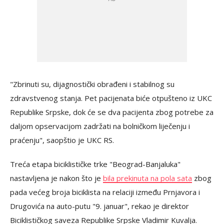
"Zbrinuti su, dijagnostički obrađeni i stabilnog su
zdravstvenog stanja. Pet pacijenata biće otpušteno iz UKC
Republike Srpske, dok će se dva pacijenta zbog potrebe za
daljom opservacijom zadržati na bolničkom liječenju i
praćenju", saopštio je UKC RS.
Treća etapa biciklističke trke "Beograd-Banjaluka"
nastavljena je nakon što je
bila prekinuta na pola sata
zbog
pada većeg broja biciklista na relaciji između Prnjavora i
Drugovića na auto-putu "9. januar", rekao je direktor
Biciklističkog saveza Republike Srpske Vladimir Kuvalja.