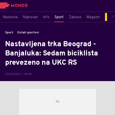
Naslovna
Najnovije
Info
Sport
Zabava
Magazin
M
Sport
Ostali sportovi
Nastavljena trka Beograd -
Banjaluka: Sedam biciklista
prevezeno na UKC RS
21.04.2023. / 16:48