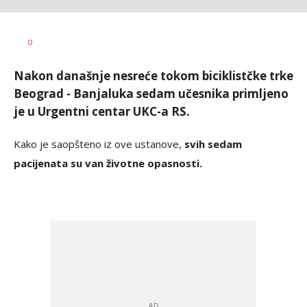
Dragana
AUTOR
0
Božić
Nakon današnje nesreće tokom biciklistčke trke
Beograd - Banjaluka sedam učesnika primljeno
je u Urgentni centar UKC-a RS.
Kako je saopšteno iz ove ustanove,
svih sedam
pacijenata su van životne opasnosti.