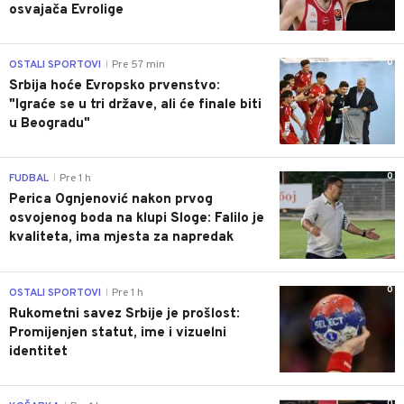
osvajača Evrolige
0
OSTALI SPORTOVI
Pre 57 min
|
Srbija hoće Evropsko prvenstvo:
"Igraće se u tri države, ali će finale biti
u Beogradu"
0
FUDBAL
Pre 1 h
|
Perica Ognjenović nakon prvog
osvojenog boda na klupi Sloge: Falilo je
kvaliteta, ima mjesta za napredak
0
OSTALI SPORTOVI
Pre 1 h
|
Rukometni savez Srbije je prošlost:
Promijenjen statut, ime i vizuelni
identitet
0