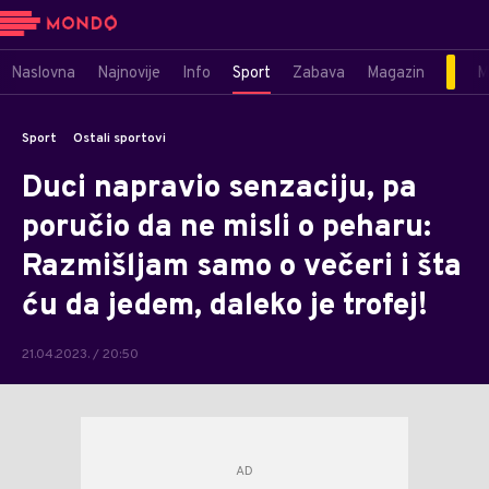
Naslovna
Najnovije
Info
Sport
Zabava
Magazin
M
Sport
Ostali sportovi
Duci napravio senzaciju, pa
poručio da ne misli o peharu:
Razmišljam samo o večeri i šta
ću da jedem, daleko je trofej!
21.04.2023. / 20:50