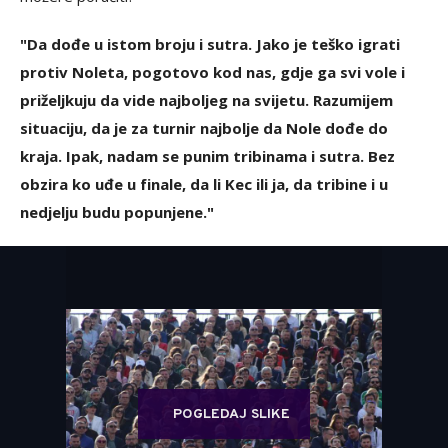
"Da dođe u istom broju i sutra. Jako je teško igrati
protiv Noleta, pogotovo kod nas, gdje ga svi vole i
priželjkuju da vide najboljeg na svijetu. Razumijem
situaciju, da je za turnir najbolje da Nole dođe do
kraja. Ipak, nadam se punim tribinama i sutra. Bez
obzira ko uđe u finale, da li Kec ili ja, da tribine i u
nedjelju budu popunjene."
POGLEDAJ SLIKE