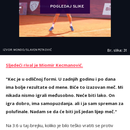
POGLEDAJ SLIKE
IZVOR: MONDO/SLAVEN PETKOVIĆ
Br. slika: 31
Sljedeći rival je Miomir Kecmanović.
"Kec je u odličnoj formi. U zadnjih godinu i po dana
ima bolje rezultate od mene. Biće to izazovan meč. Mi
nikada nismo igrali međusobno. Neće biti lako. On
igra dobro, ima samopuzdanja. ali i ja sam spreman za
polufinale. Nadam se da će biti još jedan lijep meč."
Na 3:6 u taj-brejku, koliko je bilo teško vratiti se protiv