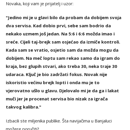
Novaka, koji vam je prijatelj i uzor:
"Jedino mi je u glavi bilo da probam da dobijem svoja
dva servisa. Kad dobio prvi, sebe sam bodrio da
nekako uzmem još jedan. Na 5:6 i 6:6 možda imao i
sreće. Cijeli taj-brejk sam osjećao da izmiče kontroli.
Kada sam se vratio, osjetio sam da možda mogu da
dobijem. Na meč loptu sam rekao samo da igram do
kraja, bez glupih stvari, ako treba 30, neka traje 30
udaraca. Ključ je bio zadržati fokus. Novak nije
iskoristio većinu brejk lopti i onda mu je to
vjerovatno ušlo u glavu. Djelovalo mi je da ga i lakat
muči jer je procenat servisa bio nizak za igrača
takvog kalibra."
Izbacili ste miljenika publike. Šta navijačima u Banjaluci
možere poručiti?