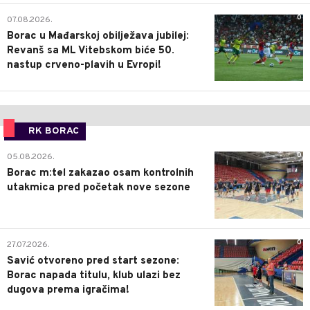
0
07.08.2026.
Borac u Mađarskoj obilježava jubilej:
Revanš sa ML Vitebskom biće 50.
nastup crveno-plavih u Evropi!
RK BORAC
0
05.08.2026.
Borac m:tel zakazao osam kontrolnih
utakmica pred početak nove sezone
0
27.07.2026.
Savić otvoreno pred start sezone:
Borac napada titulu, klub ulazi bez
dugova prema igračima!