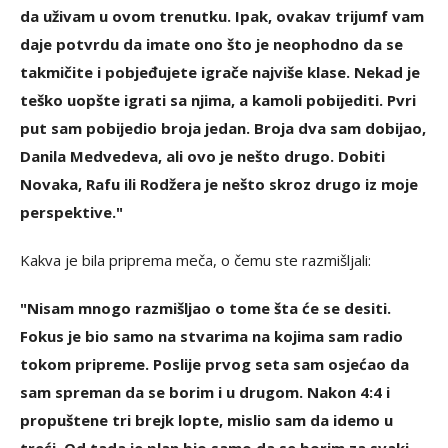
da uživam u ovom trenutku. Ipak, ovakav trijumf vam
daje potvrdu da imate ono što je neophodno da se
takmičite i pobjeđujete igrače najviše klase. Nekad je
teško uopšte igrati sa njima, a kamoli pobijediti. Pvri
put sam pobijedio broja jedan. Broja dva sam dobijao,
Danila Medvedeva, ali ovo je nešto drugo. Dobiti
Novaka, Rafu ili Rodžera je nešto skroz drugo iz moje
perspektive."
Kakva je bila priprema meča, o čemu ste razmišljali:
"Nisam mnogo razmišljao o tome šta će se desiti.
Fokus je bio samo na stvarima na kojima sam radio
tokom pripreme. Poslije prvog seta sam osjećao da
sam spreman da se borim i u drugom. Nakon 4:4 i
propuštene tri brejk lopte, mislio sam da idemo u