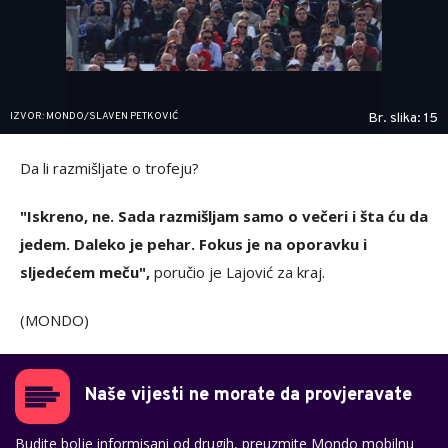
IZVOR: MONDO/SLAVEN PETKOVIĆ
Br. slika: 15
Da li razmišljate o trofeju?
"Iskreno, ne. Sada razmišljam samo o večeri i šta ću da
jedem. Daleko je pehar. Fokus je na oporavku i
sljedećem meču",
poručio je Lajović za kraj.
(MONDO)
Naše vijesti ne morate da provjeravate
Budite bolje informisani od drugih, preuzmite Mondo mobilnu