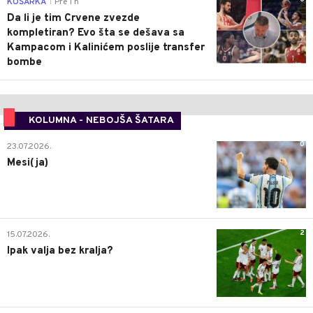
KOŠARKA
Pre 1 h
|
Da li je tim Crvene zvezde
kompletiran? Evo šta se dešava sa
Kampacom i Kalinićem poslije transfer
bombe
KOLUMNA - NEBOJŠA ŠATARA
0
23.07.2026.
Mesi(ja)
2
15.07.2026.
Ipak valja bez kralja?