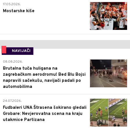
0
17.05.2026.
Mostarske kiše
NAVIJAČI
0
08.08.2026.
Brutalna tuča huligana na
zagrebačkom aerodromu! Bed Blu Bojsi
napravili sačekušu, navijači padali po
automobilima
0
24.07.2026.
Fudbaleri UNA Štrasena šokirano gledali
Grobare: Nevjerovatna scena na kraju
utakmice Partizana