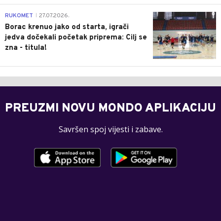
0
RUKOMET
27.07.2026.
|
Borac krenuo jako od starta, igrači
jedva dočekali početak priprema: Cilj se
zna - titula!
PREUZMI NOVU MONDO APLIKACIJU
Savršen spoj vijesti i zabave.