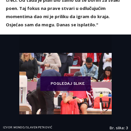
treći. Od tada je plan bio samo da se borim za svaki
poen. Taj fokus na prave stvari u odlučujućim
momentima dao mi je priliku da igram do kraja.
Osjećao sam da mogu. Danas se isplatilo."
POGLEDAJ SLIKE
IZVOR: MONDO/SLAVEN PETKOVIĆ
Br. slika: 3