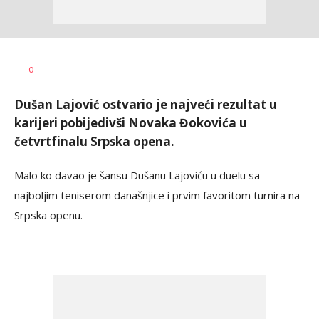
Bojan
AUTOR
0
Jakovljević
Dušan Lajović ostvario je najveći rezultat u
karijeri pobijedivši Novaka Đokovića u
četvrtfinalu Srpska opena.
Malo ko davao je šansu Dušanu Lajoviću u duelu sa
najboljim teniserom današnjice i prvim favoritom turnira na
Srpska openu.