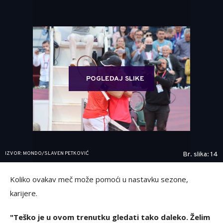
POGLEDAJ SLIKE
IZVOR: MONDO/SLAVEN PETKOVIĆ
Br. slika: 14
Koliko ovakav meč može pomoći u nastavku sezone,
karijere.
"Teško je u ovom trenutku gledati tako daleko. Želim