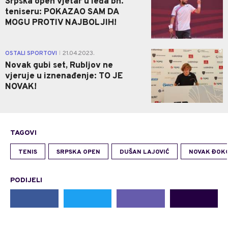
Srpska open vjetar u leđa bh.
teniseru: POKAZAO SAM DA
MOGU PROTIV NAJBOLJIH!
0
OSTALI SPORTOVI
21.04.2023.
|
Novak gubi set, Rubljov ne
vjeruje u iznenađenje: TO JE
NOVAK!
TAGOVI
TENIS
SRPSKA OPEN
DUŠAN LAJOVIĆ
NOVAK ĐOKO
PODIJELI