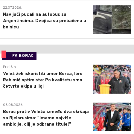
0
22.07.2026.
Navijači pucali na autobus sa
Argentincima: Dvojica su prebačena u
bolnicu
FK BORAC
0
Pre 18 h
Velež želi iskoristiti umor Borca, Ibro
Rahimić optimista: Po kvalitetu smo
četvrta ekipa u ligi
0
08.08.2026.
Borac protiv Veleža između dva okršaja
sa Bjelorusima: "Imamo najviše
ambicije, cilj je odbrana titule!"