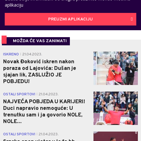
aplikaciju
PREUZMI APLIKACIJU
MOŽDA ĆE VAS ZANIMATI
0
ISKRENO
21.04.2023.
|
Novak Đoković iskren nakon
poraza od Lajovića: Dušan je
sjajan lik, ZASLUŽIO JE
POBJEDU!
0
OSTALI SPORTOVI
21.04.2023.
|
NAJVEĆA POBJEDA U KARIJERI!
Duci napravio nemoguće: U
trenutku sam i ja govorio NOLE,
NOLE...
0
OSTALI SPORTOVI
21.04.2023.
|