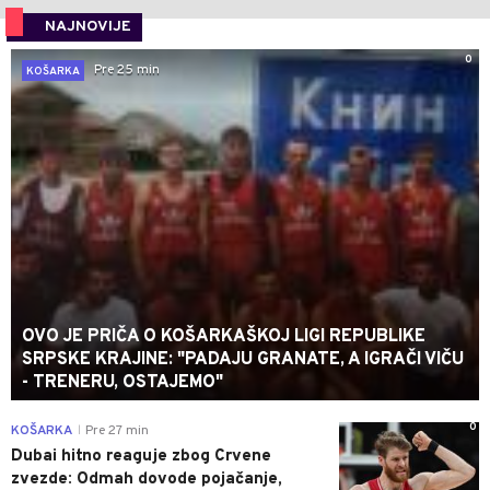
NAJNOVIJE
0
Pre 25 min
KOŠARKA
OVO JE PRIČA O KOŠARKAŠKOJ LIGI REPUBLIKE
SRPSKE KRAJINE: "PADAJU GRANATE, A IGRAČI VIČU
- TRENERU, OSTAJEMO"
0
KOŠARKA
Pre 27 min
|
Dubai hitno reaguje zbog Crvene
zvezde: Odmah dovode pojačanje,