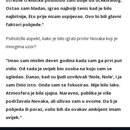
stresne trenutke podnosio sam bolje od očekivanog.
Ostao sam hladan, igrao najbolji tenis kad je bilo
najbitnije, što prije nisam uspijevao. Ovo bi bili glavni
faktori pobjede."
Psihološki aspekt, kako je bilo igrati protiv Novaka koji je
mnogima uzor?
"Imao sam mislim devet godina kada sam ga prvi put
vidio. Od tada je uvijek bio osoba na koju sam se
ugledao. Danas, kad su ljudi uzvikivali 'Nole, Nole', i ja
sam činio isto. Onda sam se fokusirao. Nije bilo lako.
Atmosfera je bila sjajna. Naravno, publika je više
podržavala Novaka, ali uživao sam u ovome. Da li je
pobjeda ili poraz, volio bih da ovakav ambijent imam
uvijek."