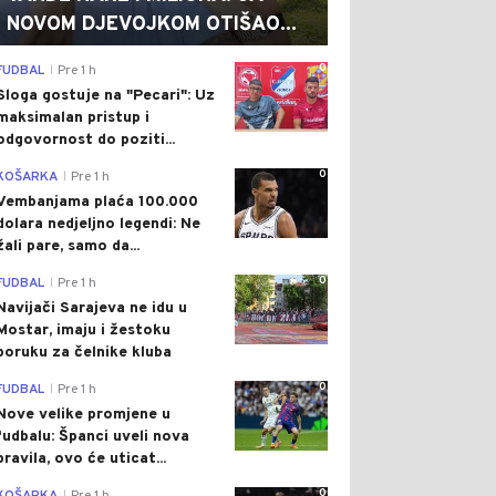
NOVOM DJEVOJKOM OTIŠAO...
0
FUDBAL
Pre 1 h
|
Sloga gostuje na "Pecari": Uz
maksimalan pristup i
odgovornost do poziti...
0
KOŠARKA
Pre 1 h
|
Vembanjama plaća 100.000
dolara nedjeljno legendi: Ne
žali pare, samo da...
0
FUDBAL
Pre 1 h
|
Navijači Sarajeva ne idu u
Mostar, imaju i žestoku
poruku za čelnike kluba
0
FUDBAL
Pre 1 h
|
Nove velike promjene u
fudbalu: Španci uveli nova
pravila, ovo će uticat...
0
|