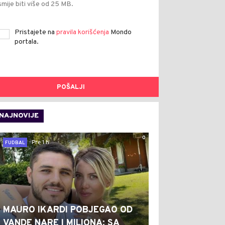
smije biti više od 25 MB.
Pristajete na
pravila korišćenja
Mondo
portala.
POŠALJI
NAJNOVIJE
0
Pre 1 h
FUDBAL
MAURO IKARDI POBJEGAO OD
VANDE NARE I MILIONA: SA