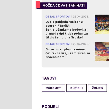
MOŽDA ĆE VAS ZANIMATI
OSTALI SPORTOVI
23.04.2023.
|
Dupla pobjeda "osica" u
dvorani "Borik":
Banjalučankama bodovi, a
drugoj ekipi kluba pehar za
titulu šampiona Srpske!
OSTALI SPORTOVI
22.04.2023.
|
Borac imao plus pa minus
četiri - na kraju remizirao sa
Gračanicom!
TAGOVI
RUKOMET
KUP BIH
ŽRIJEB
PODIJELI