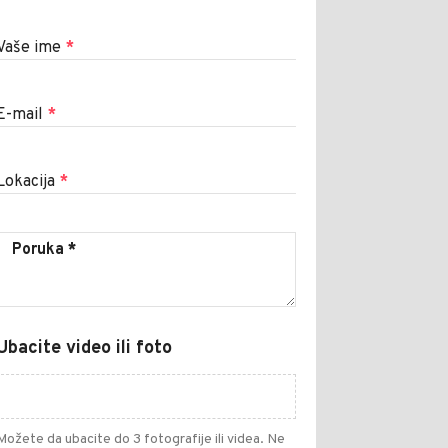
Vaše ime
*
E-mail
*
Lokacija
*
Ubacite video ili foto
Možete da ubacite do 3 fotografije ili videa. Ne