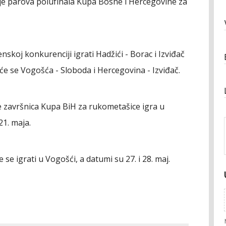
je parova polufinala Kupa Bosne i Hercegovine za
nskoj konkurenciji igrati Hadžići - Borac i Izviđač
će se Vogošća - Sloboda i Hercegovina - Izviđač.
e završnica Kupa BiH za rukometašice igra u
21. maja.
e igrati u Vogošći, a datumi su 27. i 28. maj.