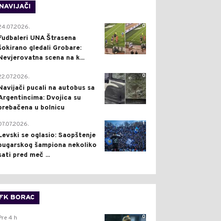
NAVIJAČI
0
24.07.2026.
Fudbaleri UNA Štrasena
šokirano gledali Grobare:
Nevjerovatna scena na k...
0
22.07.2026.
Navijači pucali na autobus sa
Argentincima: Dvojica su
prebačena u bolnicu
1
07.07.2026.
Levski se oglasio: Saopštenje
bugarskog šampiona nekoliko
sati pred meč ...
FK BORAC
0
Pre 4 h