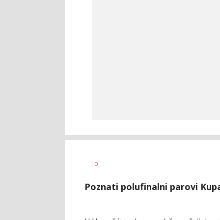
Bojan
AUTOR
0
Jakovljević
Poznati polufinalni parovi Ku