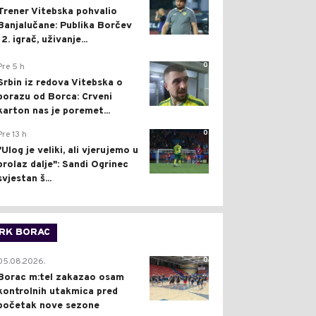
Trener Vitebska pohvalio
Banjalučane: Publika Borčev
12. igrač, uživanje...
0
Pre 5 h
Srbin iz redova Vitebska o
porazu od Borca: Crveni
karton nas je poremet...
0
Pre 13 h
"Ulog je veliki, ali vjerujemo u
prolaz dalje": Sandi Ogrinec
svjestan š...
RK BORAC
0
05.08.2026.
Borac m:tel zakazao osam
kontrolnih utakmica pred
početak nove sezone