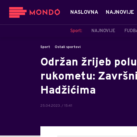
NASLOVNA
NAJNOVIJE
Sport:
NAJNOVIJE
FUDB
Sport
Ostali sportovi
Održan žrijeb polu
rukometu: Završni
Hadžićima
25.04.2023. / 15:41