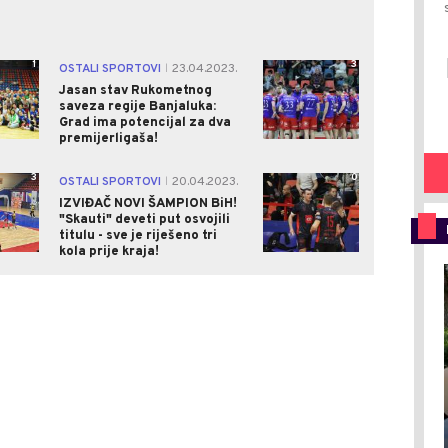
1
3
OSTALI SPORTOVI
23.04.2023.
|
Jasan stav Rukometnog
saveza regije Banjaluka:
Grad ima potencijal za dva
premijerligaša!
3
0
OSTALI SPORTOVI
20.04.2023.
|
IZVIĐAČ NOVI ŠAMPION BiH!
"Skauti" deveti put osvojili
titulu - sve je riješeno tri
kola prije kraja!