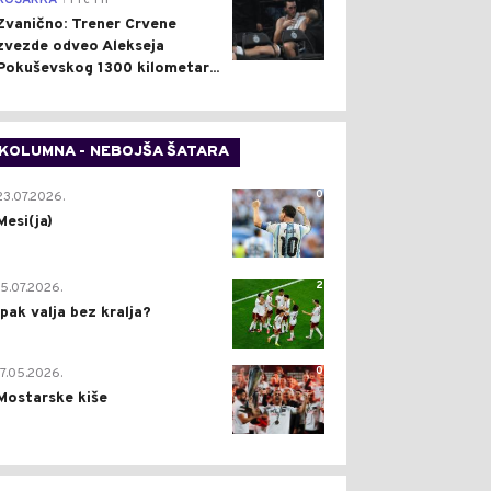
KOŠARKA
Pre 1 h
Zvanično: Trener Crvene
zvezde odveo Alekseja
Pokuševskog 1300 kilometar...
KOLUMNA - NEBOJŠA ŠATARA
0
23.07.2026.
Mesi(ja)
2
15.07.2026.
Ipak valja bez kralja?
0
17.05.2026.
Mostarske kiše