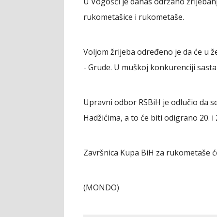
U Vogošći je danas održano žrijeban
rukometašice i rukometaše.
Voljom žrijeba određeno je da će u že
- Grude. U muškoj konkurenciji sasta
Upravni odbor RSBiH je odlučio da s
Hadžićima, a to će biti odigrano 20. i 
Završnica Kupa BiH za rukometaše će s
(MONDO)