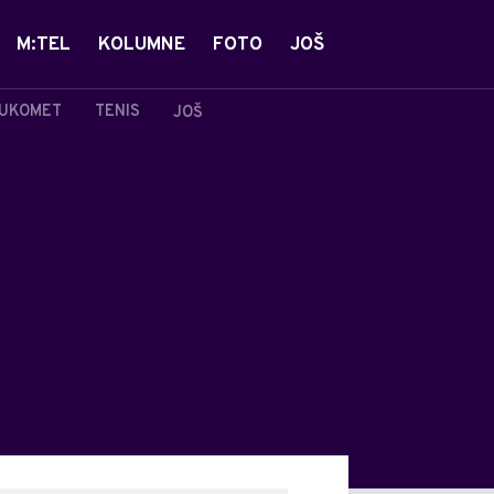
M:TEL
KOLUMNE
FOTO
JOŠ
UKOMET
TENIS
JOŠ