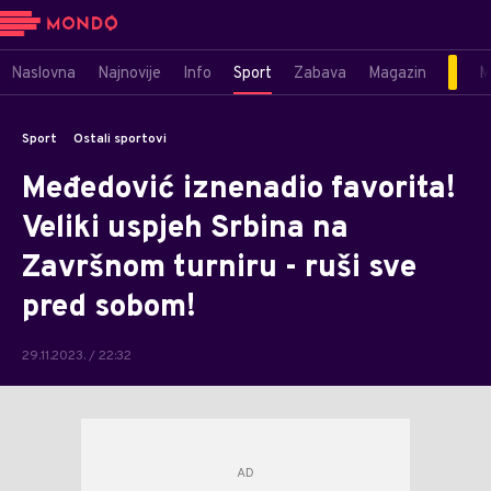
Naslovna
Najnovije
Info
Sport
Zabava
Magazin
M
Sport
Ostali sportovi
Međedović iznenadio favorita!
Veliki uspjeh Srbina na
Završnom turniru - ruši sve
pred sobom!
29.11.2023. / 22:32