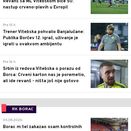
Revanš sa ML Vitebskom biće 50.
nastup crveno-plavih u Evropi!
0
Pre 15 h
Trener Vitebska pohvalio Banjalučane:
Publika Borčev 12. igrač, uživanje je
igrati u ovakvom ambijentu
0
Pre 16 h
Srbin iz redova Vitebska o porazu od
Borca: Crveni karton nas je poremetio,
ali ide revanš - ništa još nije gotovo
RK BORAC
0
05.08.2026.
Borac m:tel zakazao osam kontrolnih