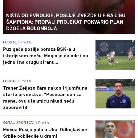
NIŠTA OD EVROLIGE, POSLIJE ZVEZDE U FIBA LIGU
ŠAMPIONA: PROPALI PROJEKAT POKVARIO PLAN
DŽOELA BOLOMBOJA
0
FUDBAL
Pre 1 h
|
Puzigaća poslije poraza BSK-a u
istorijskom meču: Moglo je da ode i na
jednu i na drugu stranu...
0
FUDBAL
Pre 1 h
|
Trener Željezničara nakon trijumfa na
startu prvenstva: "Poseban dan za
mene, ovu utakmicu nikad neću
zaboraviti!"
0
OSTALI SPORTOVI
Pre 1 h
|
Moćna Rusija pala u Ubu: Odbojkašice
Srbije pobijedile u drami