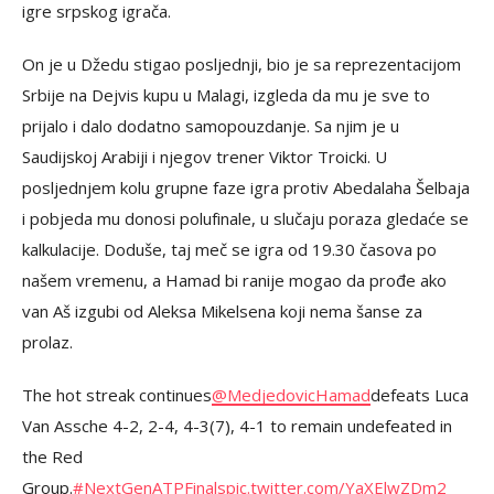
igre srpskog igrača.
On je u Džedu stigao posljednji, bio je sa reprezentacijom
Srbije na Dejvis kupu u Malagi, izgleda da mu je sve to
prijalo i dalo dodatno samopouzdanje. Sa njim je u
Saudijskoj Arabiji i njegov trener Viktor Troicki. U
posljednjem kolu grupne faze igra protiv Abedalaha Šelbaja
i pobjeda mu donosi polufinale, u slučaju poraza gledaće se
kalkulacije. Doduše, taj meč se igra od 19.30 časova po
našem vremenu, a Hamad bi ranije mogao da prođe ako
van Aš izgubi od Aleksa Mikelsena koji nema šanse za
prolaz.
The hot streak continues
@MedjedovicHamad
defeats Luca
Van Assche 4-2, 2-4, 4-3(7), 4-1 to remain undefeated in
the Red
Group.
#NextGenATPFinals
pic.twitter.com/YaXElwZDm2