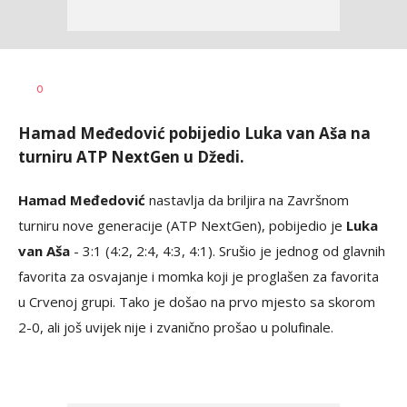
Bojan
AUTOR
0
Jakovljević
Hamad Međedović pobijedio Luka van Aša na
turniru ATP NextGen u Džedi.
Hamad Međedović
nastavlja da briljira na Završnom
turniru nove generacije (ATP NextGen), pobijedio je
Luka
van Aša
- 3:1 (4:2, 2:4, 4:3, 4:1). Srušio je jednog od glavnih
favorita za osvajanje i momka koji je proglašen za favorita
u Crvenoj grupi. Tako je došao na prvo mjesto sa skorom
2-0, ali još uvijek nije i zvanično prošao u polufinale.