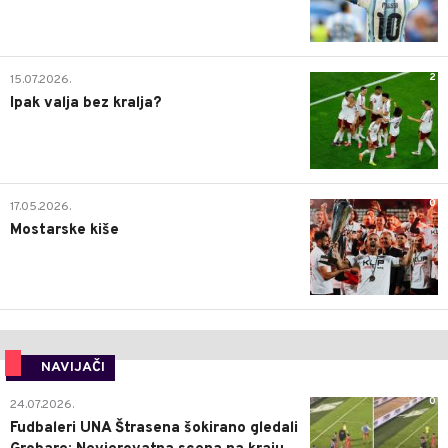
2
15.07.2026.
Ipak valja bez kralja?
0
17.05.2026.
Mostarske kiše
NAVIJAČI
0
24.07.2026.
Fudbaleri UNA Štrasena šokirano gledali