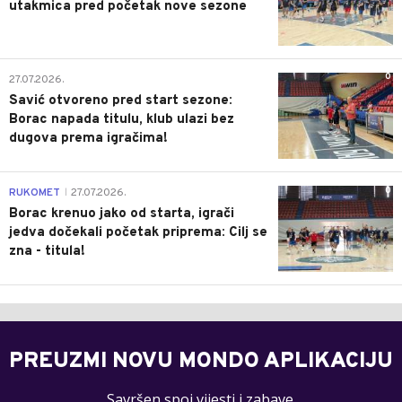
utakmica pred početak nove sezone
0
27.07.2026.
Savić otvoreno pred start sezone:
Borac napada titulu, klub ulazi bez
dugova prema igračima!
0
RUKOMET
27.07.2026.
|
Borac krenuo jako od starta, igrači
jedva dočekali početak priprema: Cilj se
zna - titula!
PREUZMI NOVU MONDO APLIKACIJU
Savršen spoj vijesti i zabave.