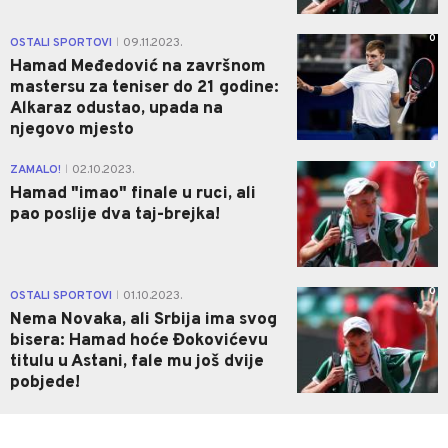
0
OSTALI SPORTOVI
09.11.2023.
|
Hamad Međedović na završnom
mastersu za teniser do 21 godine:
Alkaraz odustao, upada na
njegovo mjesto
0
ZAMALO!
02.10.2023.
|
Hamad "imao" finale u ruci, ali
pao poslije dva taj-brejka!
0
OSTALI SPORTOVI
01.10.2023.
|
Nema Novaka, ali Srbija ima svog
bisera: Hamad hoće Đokovićevu
titulu u Astani, fale mu još dvije
pobjede!