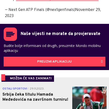
November 29,
— Next Gen ATP Finals (@nextgenfinals)
2023
Naše vijesti ne morate da provjeravate
Budite bolje informisani od drugih, preuzmite Mondo mobilnu
aplikaciju
PREUZMI APLIKACIJU
MOŽDA ĆE VAS ZANIMATI
0
OSTALI SPORTOVI
29.11.2023.
|
Srbija čeka titulu Hamada
Međedovića na završnom turniru!