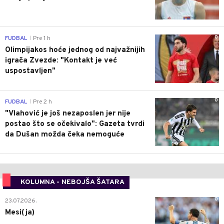
0
FUDBAL
Pre 1 h
|
Olimpijakos hoće jednog od najvažnijih
igrača Zvezde: "Kontakt je već
uspostavljen"
0
FUDBAL
Pre 2 h
|
"Vlahović je još nezaposlen jer nije
postao što se očekivalo": Gazeta tvrdi
da Dušan možda čeka nemoguće
KOLUMNA - NEBOJŠA ŠATARA
0
23.07.2026.
Mesi(ja)