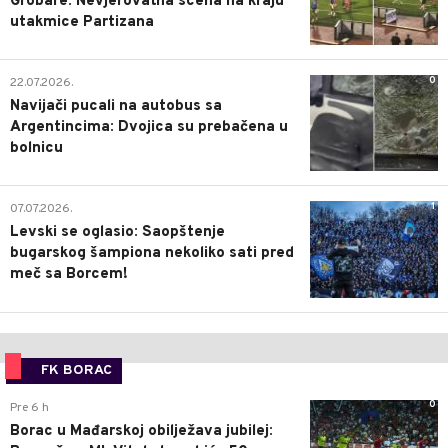
Grobare: Nevjerovatna scena na kraju
utakmice Partizana
0
22.07.2026.
Navijači pucali na autobus sa
Argentincima: Dvojica su prebačena u
bolnicu
1
07.07.2026.
Levski se oglasio: Saopštenje
bugarskog šampiona nekoliko sati pred
meč sa Borcem!
FK BORAC
0
Pre 6 h
Borac u Mađarskoj obilježava jubilej: