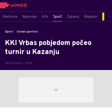
Naslovna
Najnovije
Info
Sport
Zabava
Magazin
M
Sport
Ostali sportovi
KKI Vrbas pobjedom počeo
turnir u Kazanju
28.05.2024. / 13:05