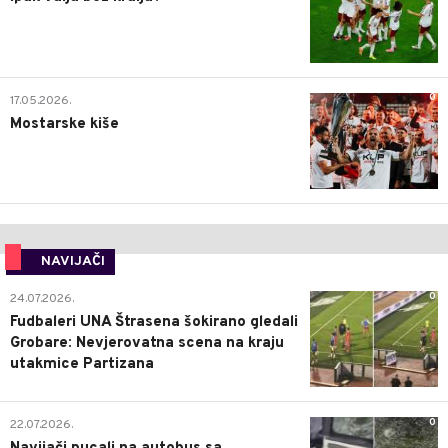
0
17.05.2026.
Mostarske kiše
NAVIJAČI
0
24.07.2026.
Fudbaleri UNA Štrasena šokirano gledali
Grobare: Nevjerovatna scena na kraju
utakmice Partizana
0
22.07.2026.