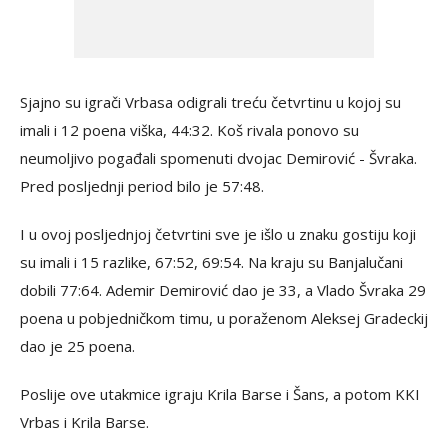
Sjajno su igrači Vrbasa odigrali treću četvrtinu u kojoj su
imali i 12 poena viška, 44:32. Koš rivala ponovo su
neumoljivo pogađali spomenuti dvojac Demirović - Švraka.
Pred posljednji period bilo je 57:48.
I u ovoj posljednjoj četvrtini sve je išlo u znaku gostiju koji
su imali i 15 razlike, 67:52, 69:54. Na kraju su Banjalučani
dobili 77:64. Ademir Demirović dao je 33, a Vlado Švraka 29
poena u pobjedničkom timu, u poraženom Aleksej Gradeckij
dao je 25 poena.
Poslije ove utakmice igraju Krila Barse i Šans, a potom KKI
Vrbas i Krila Barse.