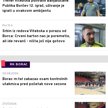
Trener Vitebska pohvalio Banjalučane:
Publika Borčev 12. igrač, uživanje je
igrati u ovakvom ambijentu
0
Pre 15 h
Srbin iz redova Vitebska o porazu od
Borca: Crveni karton nas je poremetio,
ali ide revanš - ništa još nije gotovo
RK BORAC
0
05.08.2026.
Borac m:tel zakazao osam kontrolnih
utakmica pred početak nove sezone
0
27.07.2026.