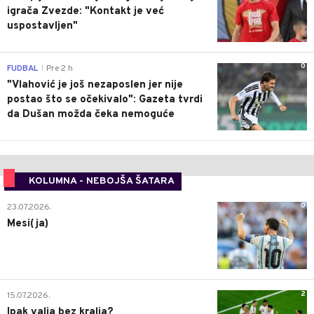
igrača Zvezde: "Kontakt je već
uspostavljen"
0
FUDBAL
Pre 2 h
|
"Vlahović je još nezaposlen jer nije
postao što se očekivalo": Gazeta tvrdi
da Dušan možda čeka nemoguće
KOLUMNA - NEBOJŠA ŠATARA
0
23.07.2026.
Mesi(ja)
2
15.07.2026.
Ipak valja bez kralja?