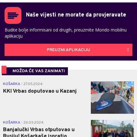
Naše vijesti ne morate da provjeravate
Budite bolje informisani od drugih, preuzmite Mondo mobilnu
aplikaciju
PREUZMI APLIKACIJU
MOŽDA ĆE VAS ZANIMATI
0
KOŠARKA
27.05.2024.
|
KKI Vrbas doputovao u Kazanj
0
KOŠARKA
26.05.2024.
|
Banjalučki Vrbas otputovao u
Rusiju! Košarkaše ispratio