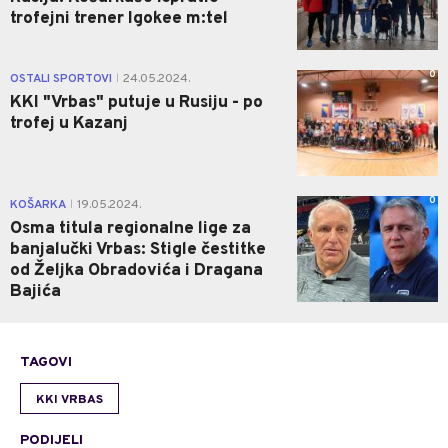
trofejni trener Igokee m:tel
0
OSTALI SPORTOVI
24.05.2024.
|
KKI "Vrbas" putuje u Rusiju - po
trofej u Kazanj
0
KOŠARKA
19.05.2024.
|
Osma titula regionalne lige za
banjalučki Vrbas: Stigle čestitke
od Željka Obradovića i Dragana
Bajića
TAGOVI
KKI VRBAS
PODIJELI