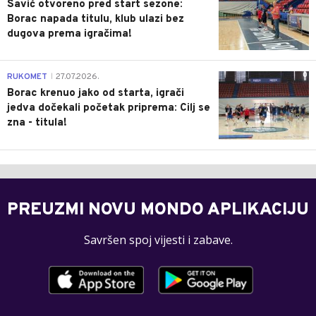
Savić otvoreno pred start sezone:
Borac napada titulu, klub ulazi bez
dugova prema igračima!
0
RUKOMET
27.07.2026.
|
Borac krenuo jako od starta, igrači
jedva dočekali početak priprema: Cilj se
zna - titula!
PREUZMI NOVU MONDO APLIKACIJU
Savršen spoj vijesti i zabave.