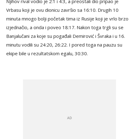
Njihov rival vodio je 2:1 i 4:3, a preostali dio pripao je
Vrbasu koji je ovu dionicu završio sa 16:10. Drugih 10
minuta mnogo bolji početak tima iz Rusije koji je vrlo brzo
izjednačio, a onda i poveo 18:17. Nakon toga trgli su se
Banjalučani za koje su pogađali Demirović i Švraka i u 16.
minutu vodili su 24:20, 26:22. I pored toga na pauzu su
ekipe bile u rezultatskom egalu, 30:30.