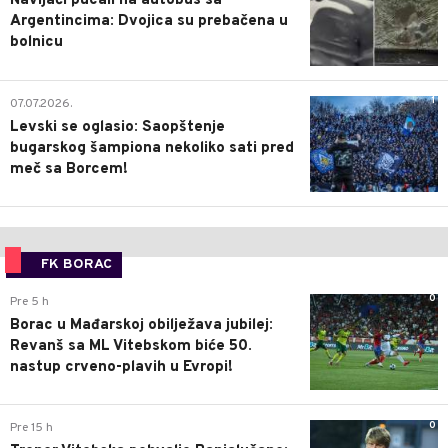
Navijači pucali na autobus sa
Argentincima: Dvojica su prebačena u
bolnicu
1
07.07.2026.
Levski se oglasio: Saopštenje
bugarskog šampiona nekoliko sati pred
meč sa Borcem!
FK BORAC
0
Pre 5 h
Borac u Mađarskoj obilježava jubilej:
Revanš sa ML Vitebskom biće 50.
nastup crveno-plavih u Evropi!
0
Pre 15 h