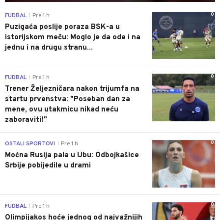
0
FUDBAL
Pre 1 h
|
Puzigaća poslije poraza BSK-a u
istorijskom meču: Moglo je da ode i na
jednu i na drugu stranu...
0
FUDBAL
Pre 1 h
|
Trener Željezničara nakon trijumfa na
startu prvenstva: "Poseban dan za
mene, ovu utakmicu nikad neću
zaboraviti!"
0
OSTALI SPORTOVI
Pre 1 h
|
Moćna Rusija pala u Ubu: Odbojkašice
Srbije pobijedile u drami
0
FUDBAL
Pre 1 h
|
Olimpijakos hoće jednog od najvažnijih