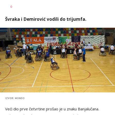
Haris
AUTOR
0
Krhalić
Švraka i Demirović vodili do trijumfa.
IZVOR: MONDO
Veći dio prve četvrtine prošao je u znaku Banjalučana.