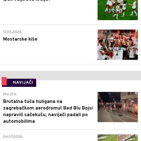
0
17.05.2026.
Mostarske kiše
NAVIJAČI
0
Pre 21 h
Brutalna tuča huligana na
zagrebačkom aerodromu! Bed Blu Bojsi
napravili sačekušu, navijači padali po
automobilima
0
24.07.2026.