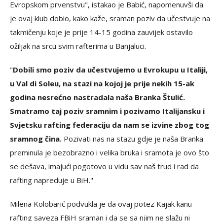
Evropskom prvenstvu", istakao je Babić, napomenuvši da
je ovaj klub dobio, kako kaže, sraman poziv da učestvuje na
takmičenju koje je prije 14-15 godina zauvijek ostavilo
ožiljak na srcu svim rafterima u Banjaluci.
"
Dobili smo poziv da učestvujemo u Evrokupu u Italiji,
u Val di Soleu, na stazi na kojoj je prije nekih 15-ak
godina nesrećno nastradala naša Branka Štulić.
Smatramo taj poziv sramnim i pozivamo Italijansku i
Svjetsku rafting federaciju da nam se izvine zbog tog
sramnog čina.
Pozivati nas na stazu gdje je naša Branka
preminula je bezobrazno i velika bruka i sramota je ovo što
se dešava, imajući pogotovo u vidu sav naš trud i rad da
rafting napreduje u BiH."
Milena Kolobarić podvukla je da ovaj potez Kajak kanu
rafting saveza FBiH sraman i da se sa njim ne slažu ni