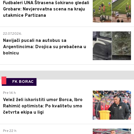
Fudbaleri UNA Štrasena šokirano gledali
Grobare: Nevjerovatna scena na kraju
utakmice Partizana
0
22.07.2026.
Navijači pucali na autobus sa
Argentincima: Dvojica su prebačena u
bolnicu
FK BORAC
0
Pre 14 h
Velež želi iskoristiti umor Borca, Ibro
Rahimić optimista: Po kvalitetu smo
četvrta ekipa u ligi
0
Pre 22 h