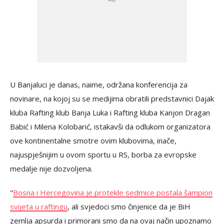
U Banjaluci je danas, naime, održana konferencija za
novinare, na kojoj su se medijima obratili predstavnici Dajak
kluba Rafting klub Banja Luka i Rafting kluba Kanjon Dragan
Babić i Milena Kolobarić, istakavši da odlukom organizatora
ove kontinentalne smotre ovim klubovima, inače,
najuspješnijim u ovom sportu u RS, borba za evropske
medalje nije dozvoljena.
"
Bosna i Hercegovina je protekle sedmice postala šampion
svijeta u raftingu
, ali svjedoci smo činjenice da je BiH
zemlja apsurda i primorani smo da na ovaj način upoznamo