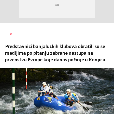
Dragan
AUTOR
0
Šutvić
Predstavnici banjalučkih klubova obratili su se
medijima po pitanju zabrane nastupa na
prvenstvu Evrope koje danas počinje u Konjicu.