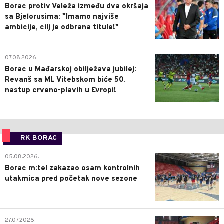
Borac protiv Veleža između dva okršaja
sa Bjelorusima: "Imamo najviše
ambicije, cilj je odbrana titule!"
0
07.08.2026.
Borac u Mađarskoj obilježava jubilej:
Revanš sa ML Vitebskom biće 50.
nastup crveno-plavih u Evropi!
RK BORAC
0
05.08.2026.
Borac m:tel zakazao osam kontrolnih
utakmica pred početak nove sezone
0
27.07.2026.