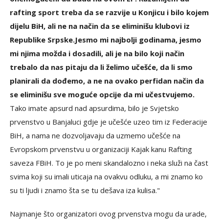
rafting sport treba da se razvije u Konjicu i bilo kojem
dijelu BiH, ali ne na način da se eliminišu klubovi iz
Republike Srpske.
Jesmo mi najbolji godinama, jesmo
mi njima možda i dosadili, ali je na bilo koji način
trebalo da nas pitaju da li želimo učešće, da li smo
planirali da dođemo, a ne na ovako perfidan način da
se eliminišu sve moguće opcije da mi učestvujemo.
Tako imate apsurd nad apsurdima, bilo je Svjetsko
prvenstvo u Banjaluci gdje je učešće uzeo tim iz Federacije
BiH, a nama ne dozvoljavaju da uzmemo učešće na
Evropskom prvenstvu u organizaciji Kajak kanu Rafting
saveza FBiH. To je po meni skandalozno i neka služi na čast
svima koji su imali uticaja na ovakvu odluku, a mi znamo ko
su ti ljudi i znamo šta se tu dešava iza kulisa."
Najmanje što organizatori ovog prvenstva mogu da urade,