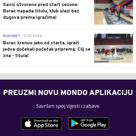
Savić otvoreno pred start sezone:
Borac napada titulu, klub ulazi bez
dugova prema igračima!
0
RUKOMET
27.07.2026.
|
Borac krenuo jako od starta, igrači
jedva dočekali početak priprema: Cilj se
zna - titula!
PREUZMI NOVU MONDO APLIKACIJU
Savršen spoj vijesti i zabave.