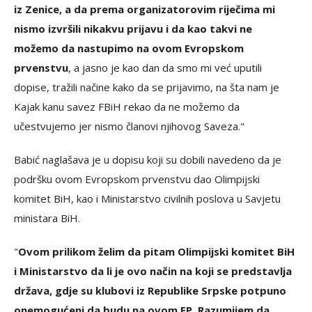
iz Zenice, a da prema organizatorovim riječima mi
nismo izvršili nikakvu prijavu i da kao takvi ne
možemo da nastupimo na ovom Evropskom
prvenstvu
, a jasno je kao dan da smo mi već uputili
dopise, tražili načine kako da se prijavimo, na šta nam je
Kajak kanu savez FBiH rekao da ne možemo da
učestvujemo jer nismo članovi njihovog Saveza."
Babić naglašava je u dopisu koji su dobili navedeno da je
podršku ovom Evropskom prvenstvu dao Olimpijski
komitet BiH, kao i Ministarstvo civilnih poslova u Savjetu
ministara BiH.
"
Ovom prilikom želim da pitam Olimpijski komitet BiH
i Ministarstvo da li je ovo način na koji se predstavlja
država, gdje su klubovi iz Republike Srpske potpuno
onemogućeni da budu na ovom EP. Razumijem da