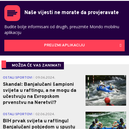
Naše vijesti ne morate da provjeravate
Budite bolje informisani od drugih, preuzmite Mondo mobilnu
aplikaciju
PREUZMI APLIKACIJU
MOŽDA ĆE VAS ZANIMATI
1
OSTALI SPORTOVI
09.06.2024.
|
Skandal: Banjalučani šampioni
svijeta u raftingu, a ne mogu da
učestvuju na Evropskom
prvenstvu na Neretvi!?
1
OSTALI SPORTOVI
02.06.2024.
|
BIH prvak svijeta u raftingu!
Banjalučani pobjedom u spustu