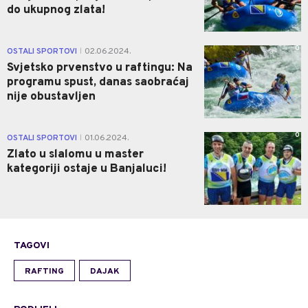
do ukupnog zlata!
0
OSTALI SPORTOVI
02.06.2024.
|
Svjetsko prvenstvo u raftingu: Na
programu spust, danas saobraćaj
nije obustavljen
0
OSTALI SPORTOVI
01.06.2024.
|
Zlato u slalomu u master
kategoriji ostaje u Banjaluci!
TAGOVI
RAFTING
DAJAK