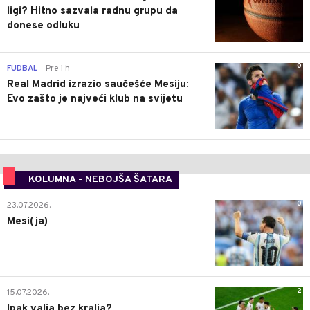
ligi? Hitno sazvala radnu grupu da
donese odluku
0
FUDBAL
Pre 1 h
|
Real Madrid izrazio saučešće Mesiju:
Evo zašto je najveći klub na svijetu
KOLUMNA - NEBOJŠA ŠATARA
0
23.07.2026.
Mesi(ja)
2
15.07.2026.
Ipak valja bez kralja?