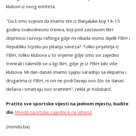
klubovi iz ovog entiteta.
"Da li smo svjesni da imamo tim iz Banjaluke koji 14-15
godina svakodnevno trenira, koji pod zastavom BiH
doprinosi razvoju raftinga gdje mi nikada nismo dijelili FBiH i
Republiku Srpsku po pitanju saveza? Toliko prijatelja iz
FBiH, toliko klubova u to vrijeme gdje smo svi zajedno
trenirali i takmičili se u ligi BiH, gdje je iz FBiH bilo više
klubova. Mi dan-danas imamo sjajnu saradnju sa ekipama i
drugarima iz FBiH, ni oni ne podržavaju ovo što se danas
dešava i smatraju ovo sramnim", rekla je Kolobarić.
Pratite sve sportske vijesti na jednom mjestu, budite
dio
Mondo sportske zajednice na Viberu!
(mondo.ba)