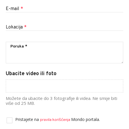
E-mail
*
Lokacija
*
Ubacite video ili foto
Možete da ubacite do 3 fotografije ili videa. Ne smije biti
više od 25 MB.
Pristajete na
Mondo portala.
pravila korišćenja