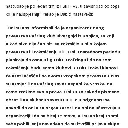
nastupao je po jedan tim iz FBiH i RS, u zavisnosti od toga
ko je nauspješniji", rekao je Babić, nastavivši:
"
Oni su nas informisali da je organizator ovog
prvenstva Rafting klub Rivergajd iz Konjica, za koji
nikad niko nije čuo niti se takmičio u bilo kojem
prvenstvu ili takmičenju BiH. Oni u narednom periodu
planiraju da osnuju ligu BiH u raftingu i da na tom
takmičenju budu samo klubovi iz FBiH i takvi klubovi
će uzeti učešće i na ovom Evropskom prvenstvu. Nas
su usmjerili na Rafting savez Republike Srpske, da
tamo tražimo svoja prava. Oni su se takođe pismeno
obratili Kajak kanu savezu FBiH, a u odgovoru se
navodi da oni nisu organizatori, da oni ne učestvuju u
organizaciji i da ne biraju timove, ali su na kraju sami
sebe pobili jer je navedeno da su izvršili prijavu ekipe