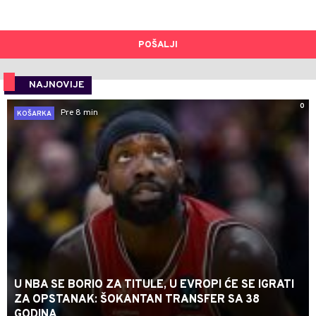
POŠALJI
NAJNOVIJE
0
Pre 8 min
KOŠARKA
U NBA SE BORIO ZA TITULE, U EVROPI ĆE SE IGRATI
ZA OPSTANAK: ŠOKANTAN TRANSFER SA 38
GODINA