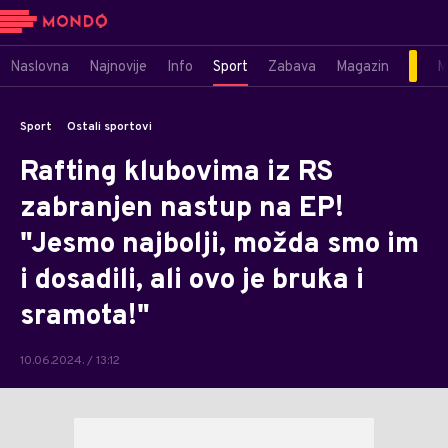
Naslovna
Najnovije
Info
Sport
Zabava
Magazin
M
Sport
Ostali sportovi
Rafting klubovima iz RS
zabranjen nastup na EP!
"Jesmo najbolji, možda smo im
i dosadili, ali ovo je bruka i
sramota!"
10.06.2024. / 13:12