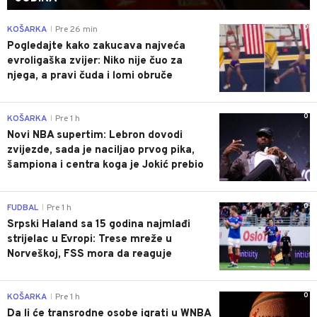
0
KOŠARKA
Pre 26 min
|
Pogledajte kako zakucava najveća
evroligaška zvijer: Niko nije čuo za
njega, a pravi čuda i lomi obruče
0
KOŠARKA
Pre 1 h
|
Novi NBA supertim: Lebron dovodi
zvijezde, sada je naciljao prvog pika,
šampiona i centra koga je Jokić prebio
0
FUDBAL
Pre 1 h
|
Srpski Haland sa 15 godina najmlađi
strijelac u Evropi: Trese mreže u
Norveškoj, FSS mora da reaguje
0
KOŠARKA
Pre 1 h
|
Da li će transrodne osobe igrati u WNBA