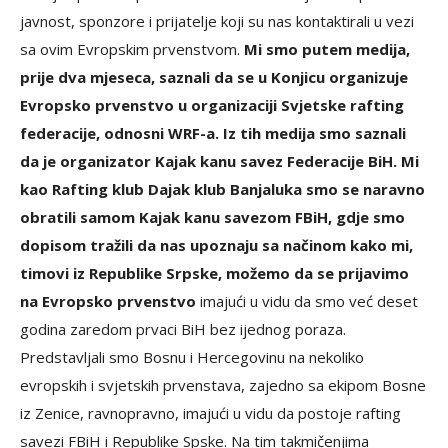
javnost, sponzore i prijatelje koji su nas kontaktirali u vezi
sa ovim Evropskim prvenstvom.
Mi smo putem medija,
prije dva mjeseca, saznali da se u Konjicu organizuje
Evropsko prvenstvo u organizaciji Svjetske rafting
federacije, odnosni WRF-a. Iz tih medija smo saznali
da je organizator Kajak kanu savez Federacije BiH. Mi
kao Rafting klub Dajak klub Banjaluka smo se naravno
obratili samom Kajak kanu savezom FBiH, gdje smo
dopisom tražili da nas upoznaju sa načinom kako mi,
timovi iz Republike Srpske, možemo da se prijavimo
na Evropsko prvenstvo
imajući u vidu da smo već deset
godina zaredom prvaci BiH bez ijednog poraza.
Predstavljali smo Bosnu i Hercegovinu na nekoliko
evropskih i svjetskih prvenstava, zajedno sa ekipom Bosne
iz Zenice, ravnopravno, imajući u vidu da postoje rafting
savezi FBiH i Republike Spske. Na tim takmičenjima