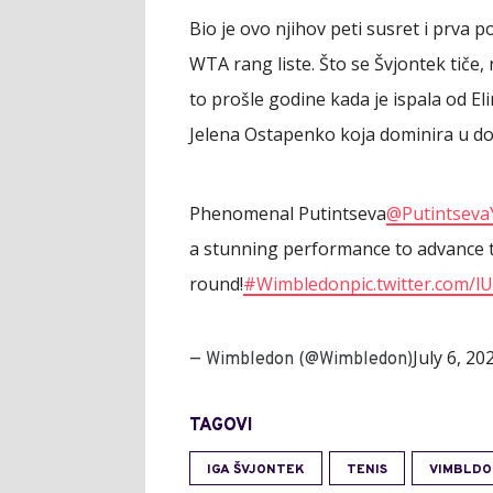
Bio je ovo njihov peti susret i prva 
WTA rang liste. Što se Švjontek tiče, 
to prošle godine kada je ispala od El
Jelena Ostapenko koja dominira u do
Phenomenal Putintseva
@Putintseva
a stunning performance to advance t
round!
#Wimbledon
pic.twitter.com
July 6, 20
— Wimbledon (@Wimbledon)
TAGOVI
IGA ŠVJONTEK
TENIS
VIMBLDO