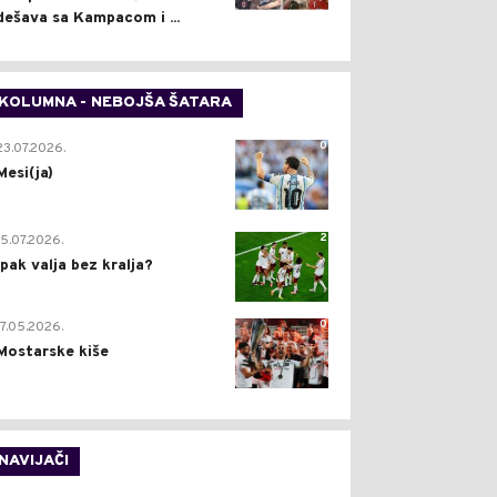
dešava sa Kampacom i ...
KOLUMNA - NEBOJŠA ŠATARA
0
23.07.2026.
Mesi(ja)
2
15.07.2026.
Ipak valja bez kralja?
0
17.05.2026.
Mostarske kiše
NAVIJAČI