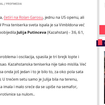
AL / PROFIMEDIA
la,
četiri na Rolan Garosu
, jednu na US openu, ali
! Prva teniserka sveta ispala je sa Vimbldona već
 pobijedila
Julija Putinceva
(Kazahstan) - 3:6, 6:1,
oblema i oscilacija, spasila je tri brejk lopte i
osao. Kazahstanska teniserka nije tako mislila. Već
 onda još jedan i to je bilo to, za oko pola sata
). U trećem setu samo je Julija bila na terenu,
Iga imala i malo sreće da se upiše na semafor,
rotivnice sa nulom...