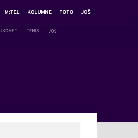
M:TEL
KOLUMNE
FOTO
JOŠ
UKOMET
TENIS
JOŠ