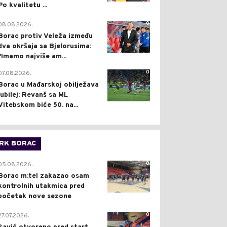
Po kvalitetu ...
0
08.08.2026.
Borac protiv Veleža između
dva okršaja sa Bjelorusima:
"Imamo najviše am...
0
07.08.2026.
Borac u Mađarskoj obilježava
jubilej: Revanš sa ML
Vitebskom biće 50. na...
RK BORAC
0
05.08.2026.
Borac m:tel zakazao osam
kontrolnih utakmica pred
početak nove sezone
0
27.07.2026.