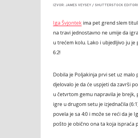
IZVOR: JAMES VEYSEY / SHUTTERSTOCK EDITORI
Iga Švjontek
ima pet grend slem titu
na travi jednostavno ne umije da igra
u trećem kolu. Lako i ubjedljivo ju je
6:2!
Dobila je Poljakinja prvi set uz malo pr
djelovalo je da će uspjeti da završi p
u četvrtom gemu napravila je brejk, pa
igre u drugom setu je izjednačila (6:1
povela je sa 4:0 i može se reći da je 
pošto je obično ona ta koja ispraća p