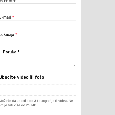
Vaše ime
*
E-mail
*
Lokacija
*
Ubacite video ili foto
Možete da ubacite do 3 fotografije ili videa. Ne
smije biti više od 25 MB.