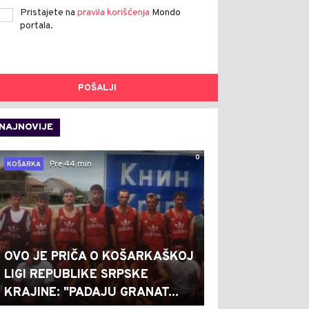
Pristajete na
pravila korišćenja
Mondo
portala.
POŠALJI
NAJNOVIJE
0
Pre 44 min
KOŠARKA
OVO JE PRIČA O KOŠARKAŠKOJ
LIGI REPUBLIKE SRPSKE
KRAJINE: "PADAJU GRANAT...