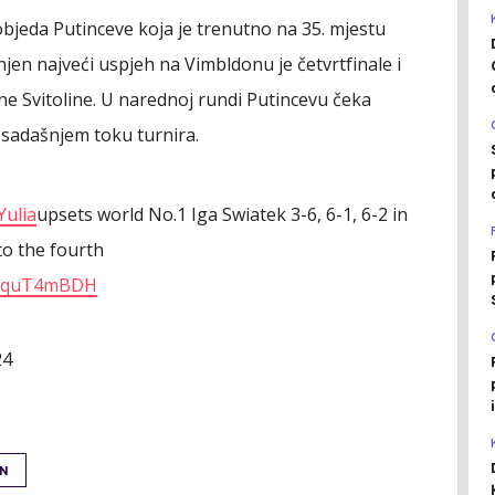
pobjeda Putinceve koja je trenutno na 35. mjestu
njen najveći uspjeh na Vimbldonu je četvrtfinale i
ine Svitoline. U narednoj rundi Putincevu čeka
sadašnjem toku turnira.
Yulia
upsets world No.1 Iga Swiatek 3-6, 6-1, 6-2 in
o the fourth
/lUquT4mBDH
24
N