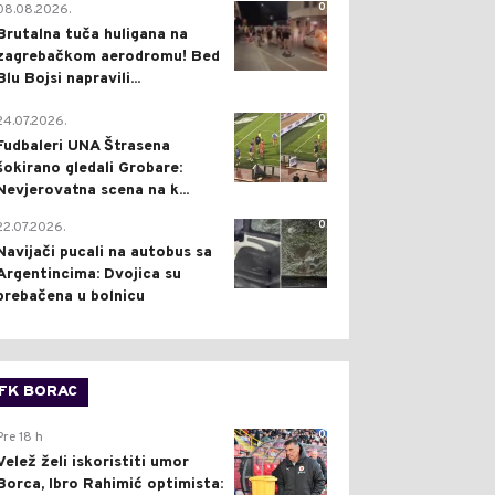
0
08.08.2026.
Brutalna tuča huligana na
zagrebačkom aerodromu! Bed
Blu Bojsi napravili...
0
24.07.2026.
Fudbaleri UNA Štrasena
šokirano gledali Grobare:
Nevjerovatna scena na k...
0
22.07.2026.
Navijači pucali na autobus sa
Argentincima: Dvojica su
prebačena u bolnicu
FK BORAC
0
Pre 18 h
Velež želi iskoristiti umor
Borca, Ibro Rahimić optimista: