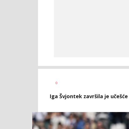
0
Iga Švjontek završila je učešć