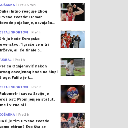
0
KOŠARKA
Pre 46 min
|
Dubai hitno reaguje zbog
Crvene zvezde: Odmah
dovode pojačanje, osvajača...
0
OSTALI SPORTOVI
Pre 1 h
|
Srbija hoće Evropsko
prvenstvo: "Igraće se u tri
države, ali će finale b...
0
FUDBAL
Pre 1 h
|
Perica Ognjenović nakon
prvog osvojenog boda na klupi
Sloge: Falilo je k...
0
OSTALI SPORTOVI
Pre 1 h
|
Rukometni savez Srbije je
prošlost: Promijenjen statut,
ime i vizuelni i...
0
KOŠARKA
Pre 2 h
|
Da li je tim Crvene zvezde
kompletiran? Evo šta se