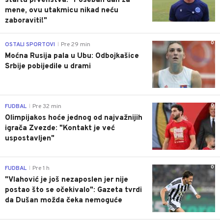
startu prvenstva: "Poseban dan za
mene, ovu utakmicu nikad neću
zaboraviti!"
0
OSTALI SPORTOVI
Pre 29 min
|
Moćna Rusija pala u Ubu: Odbojkašice
Srbije pobijedile u drami
0
FUDBAL
Pre 32 min
|
Olimpijakos hoće jednog od najvažnijih
igrača Zvezde: "Kontakt je već
uspostavljen"
0
FUDBAL
Pre 1 h
|
"Vlahović je još nezaposlen jer nije
postao što se očekivalo": Gazeta tvrdi
da Dušan možda čeka nemoguće