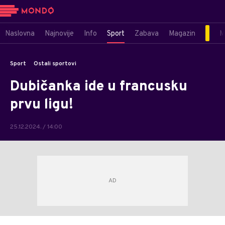
Naslovna
Najnovije
Info
Sport
Zabava
Magazin
M
Sport
Ostali sportovi
Dubičanka ide u francusku
prvu ligu!
25.12.2024. / 14:00