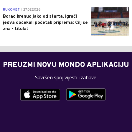
0
RUKOMET
27.07.2026.
|
Borac krenuo jako od starta, igrači
jedva dočekali početak priprema: Cilj se
zna - titula!
PREUZMI NOVU MONDO APLIKACIJU
Savršen spoj vijesti i zabave.