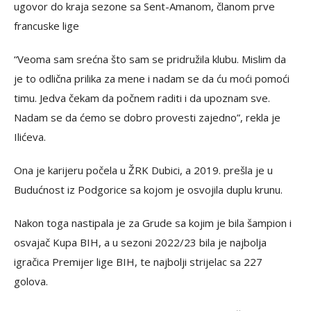
ugovor do kraja sezone sa Sent-Amanom, članom prve
francuske lige
“Veoma sam srećna što sam se pridružila klubu. Mislim da
je to odlična prilika za mene i nadam se da ću moći pomoći
timu. Jedva čekam da počnem raditi i da upoznam sve.
Nadam se da ćemo se dobro provesti zajedno”, rekla je
Ilićeva.
Ona je karijeru počela u ŽRK Dubici, a 2019. prešla je u
Budućnost iz Podgorice sa kojom je osvojila duplu krunu.
Nakon toga nastipala je za Grude sa kojim je bila šampion i
osvajač Kupa BIH, a u sezoni 2022/23 bila je najbolja
igračica Premijer lige BIH, te najbolji strijelac sa 227
golova.