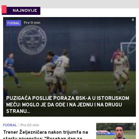
NAJNOVIJE
0
Pre 11 min
FUDBAL
PUZIGAĆA POSLIJE PORAZA BSK-A U ISTORIJSKOM
MEČU: MOGLO JE DA ODE I NA JEDNU I NA DRUGU
STRANU...
0
FUDBAL
Pre 20 min
|
Trener Željezničara nakon trijumfa na