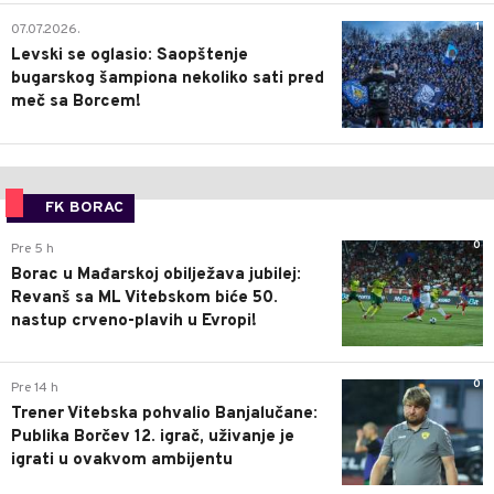
1
07.07.2026.
Levski se oglasio: Saopštenje
bugarskog šampiona nekoliko sati pred
meč sa Borcem!
FK BORAC
0
Pre 5 h
Borac u Mađarskoj obilježava jubilej:
Revanš sa ML Vitebskom biće 50.
nastup crveno-plavih u Evropi!
0
Pre 14 h
Trener Vitebska pohvalio Banjalučane:
Publika Borčev 12. igrač, uživanje je
igrati u ovakvom ambijentu