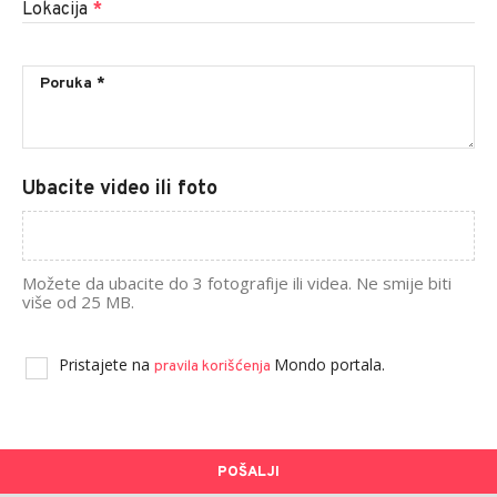
Lokacija
*
Ubacite video ili foto
Možete da ubacite do 3 fotografije ili videa. Ne smije biti
više od 25 MB.
Pristajete na
Mondo portala.
pravila korišćenja
POŠALJI