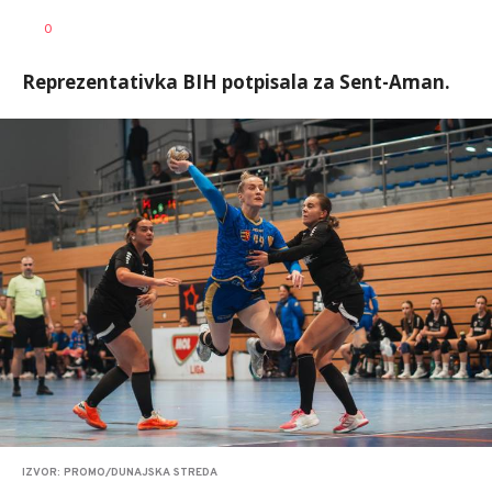
Goran
AUTOR
0
Arbutina
Reprezentativka BIH potpisala za Sent-Aman.
IZVOR: PROMO/DUNAJSKA STREDA