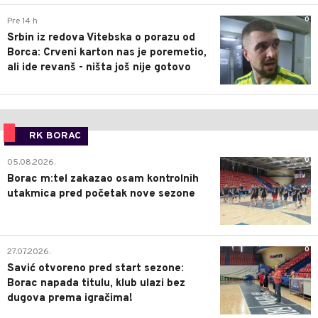
0
Pre 14 h
Srbin iz redova Vitebska o porazu od
Borca: Crveni karton nas je poremetio,
ali ide revanš - ništa još nije gotovo
RK BORAC
0
05.08.2026.
Borac m:tel zakazao osam kontrolnih
utakmica pred početak nove sezone
0
27.07.2026.
Savić otvoreno pred start sezone:
Borac napada titulu, klub ulazi bez
dugova prema igračima!