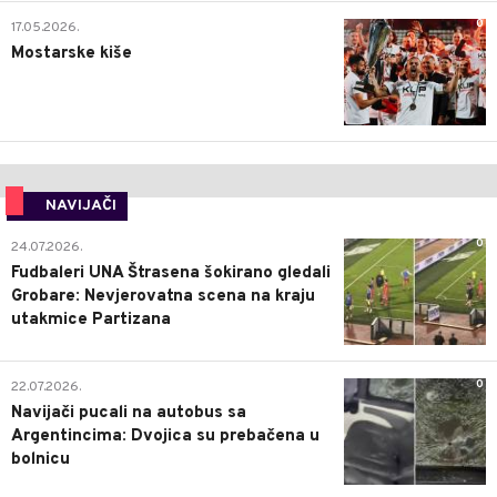
0
17.05.2026.
Mostarske kiše
NAVIJAČI
0
24.07.2026.
Fudbaleri UNA Štrasena šokirano gledali
Grobare: Nevjerovatna scena na kraju
utakmice Partizana
0
22.07.2026.
Navijači pucali na autobus sa
Argentincima: Dvojica su prebačena u
bolnicu