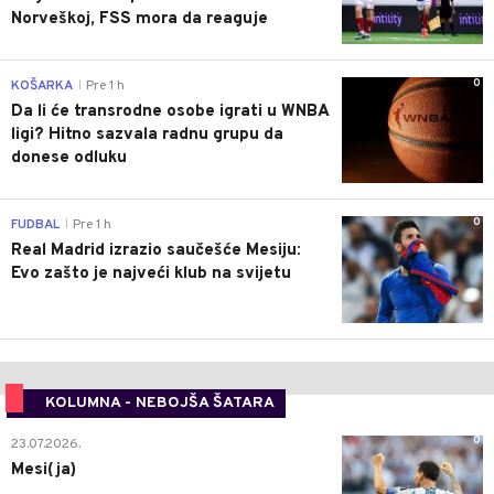
Norveškoj, FSS mora da reaguje
0
KOŠARKA
Pre 1 h
|
Da li će transrodne osobe igrati u WNBA
ligi? Hitno sazvala radnu grupu da
donese odluku
0
FUDBAL
Pre 1 h
|
Real Madrid izrazio saučešće Mesiju:
Evo zašto je najveći klub na svijetu
KOLUMNA - NEBOJŠA ŠATARA
0
23.07.2026.
Mesi(ja)