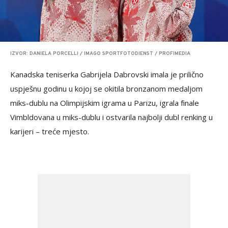
IZVOR: DANIELA PORCELLI / IMAGO SPORTFOTODIENST / PROFIMEDIA
Kanadska teniserka Gabrijela Dabrovski imala je prilično
uspješnu godinu u kojoj se okitila bronzanom medaljom
miks-dublu na Olimpijskim igrama u Parizu, igrala finale
Vimbldovana u miks-dublu i ostvarila najbolji dubl renking u
karijeri – treće mjesto.