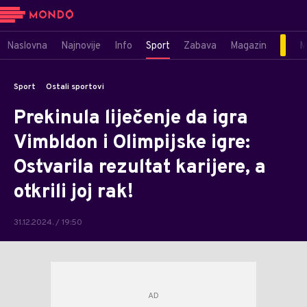
Naslovna
Najnovije
Info
Sport
Zabava
Magazin
M
Sport
Ostali sportovi
Prekinula liječenje da igra
Vimbldon i Olimpijske igre:
Ostvarila rezultat karijere, a
otkrili joj rak!
31.12.2024. / 19:50