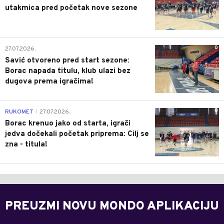
utakmica pred početak nove sezone
0
27.07.2026.
Savić otvoreno pred start sezone:
Borac napada titulu, klub ulazi bez
dugova prema igračima!
0
RUKOMET
27.07.2026.
|
Borac krenuo jako od starta, igrači
jedva dočekali početak priprema: Cilj se
zna - titula!
PREUZMI NOVU MONDO APLIKACIJU