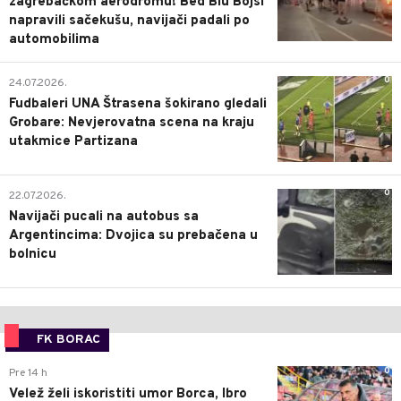
zagrebačkom aerodromu! Bed Blu Bojsi
napravili sačekušu, navijači padali po
automobilima
0
24.07.2026.
Fudbaleri UNA Štrasena šokirano gledali
Grobare: Nevjerovatna scena na kraju
utakmice Partizana
0
22.07.2026.
Navijači pucali na autobus sa
Argentincima: Dvojica su prebačena u
bolnicu
FK BORAC
0
Pre 14 h
Velež želi iskoristiti umor Borca, Ibro