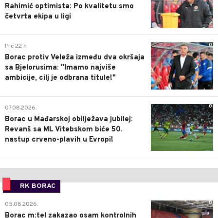
Rahimić optimista: Po kvalitetu smo
četvrta ekipa u ligi
0
Pre 22 h
Borac protiv Veleža između dva okršaja
sa Bjelorusima: "Imamo najviše
ambicije, cilj je odbrana titule!"
0
07.08.2026.
Borac u Mađarskoj obilježava jubilej:
Revanš sa ML Vitebskom biće 50.
nastup crveno-plavih u Evropi!
RK BORAC
0
05.08.2026.
Borac m:tel zakazao osam kontrolnih