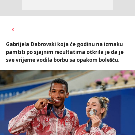
Goran
AUTOR
0
Arbutina
Gabrijela Dabrovski koja će godinu na izmaku
pamtiti po sjajnim rezultatima otkrila je da je
sve vrijeme vodila borbu sa opakom bolešću.