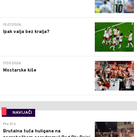
2
15.07.2026.
Ipak valja bez kralja?
0
17.05.2026.
Mostarske kiše
NAVIJAČI
0
Pre 21 h
Brutalna tuča huligana na