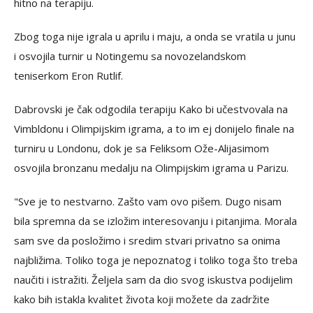
hitno na terapiju.
Zbog toga nije igrala u aprilu i maju, a onda se vratila u junu
i osvojila turnir u Notingemu sa novozelandskom
teniserkom Eron Rutlif.
Dabrovski je čak odgodila terapiju Kako bi učestvovala na
Vimbldonu i Olimpijskim igrama, a to im ej donijelo finale na
turniru u Londonu, dok je sa Feliksom Ože-Alijasimom
osvojila bronzanu medalju na Olimpijskim igrama u Parizu.
"Sve je to nestvarno. Zašto vam ovo pišem. Dugo nisam
bila spremna da se izložim interesovanju i pitanjima. Morala
sam sve da posložimo i sredim stvari privatno sa onima
najbližima. Toliko toga je nepoznatog i toliko toga što treba
naučiti i istražiti. Željela sam da dio svog iskustva podijelim
kako bih istakla kvalitet života koji možete da zadržite