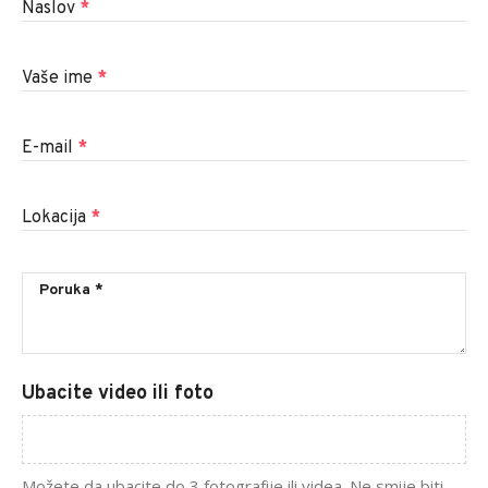
Naslov
*
Vaše ime
*
E-mail
*
Lokacija
*
Ubacite video ili foto
Možete da ubacite do 3 fotografije ili videa. Ne smije biti