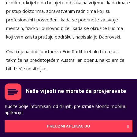
ukoliko otkrijete da bolujete od raka na vrijeme, kada imate
pristup doktorima, zdravstvenim radnicima koji su
profesionalni i posveđeni, kada se pobrinete za svoje
mentaln, fizičko i duhovno biće i kada se okružite ljudima
koji vam zaista pružaju podršku“, napisala je Dabrovski.
Ona i njena dubl partnerka Erin Rutlif trebalo bi da se i
takmiče na predstojećem Australijan openu, na kojem će
biti treće nositeljke.
Naše vijesti ne morate da provjeravate
Budite bolje informisani od drugih, preuzmite Mondo mobilnu
aplikaciju
PREUZMI APLIKACIJU