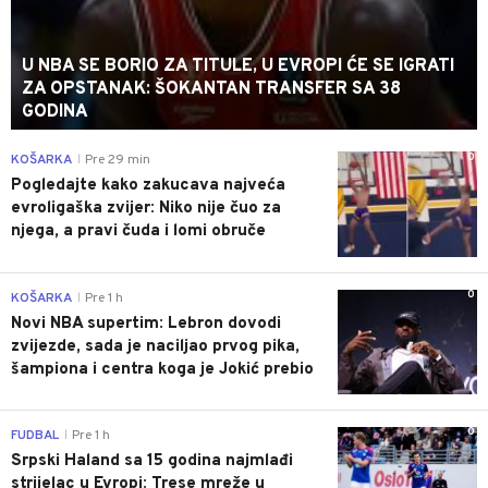
U NBA SE BORIO ZA TITULE, U EVROPI ĆE SE IGRATI
ZA OPSTANAK: ŠOKANTAN TRANSFER SA 38
GODINA
0
KOŠARKA
Pre 29 min
|
Pogledajte kako zakucava najveća
evroligaška zvijer: Niko nije čuo za
njega, a pravi čuda i lomi obruče
0
KOŠARKA
Pre 1 h
|
Novi NBA supertim: Lebron dovodi
zvijezde, sada je naciljao prvog pika,
šampiona i centra koga je Jokić prebio
0
FUDBAL
Pre 1 h
|
Srpski Haland sa 15 godina najmlađi
strijelac u Evropi: Trese mreže u