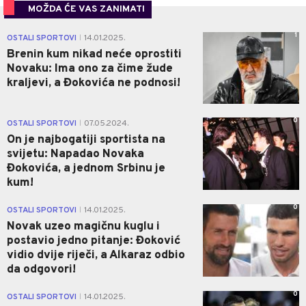
MOŽDA ĆE VAS ZANIMATI
1
OSTALI SPORTOVI
14.01.2025.
|
Brenin kum nikad neće oprostiti
Novaku: Ima ono za čime žude
kraljevi, a Đokovića ne podnosi!
0
OSTALI SPORTOVI
07.05.2024.
|
On je najbogatiji sportista na
svijetu: Napadao Novaka
Đokovića, a jednom Srbinu je
kum!
0
OSTALI SPORTOVI
14.01.2025.
|
Novak uzeo magičnu kuglu i
postavio jedno pitanje: Đoković
vidio dvije riječi, a Alkaraz odbio
da odgovori!
0
OSTALI SPORTOVI
14.01.2025.
|