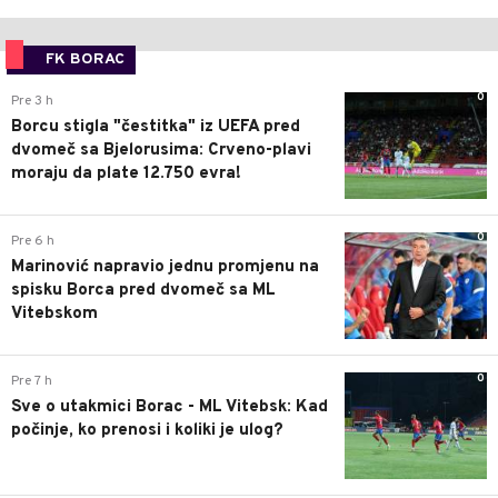
FK BORAC
0
Pre 3 h
Borcu stigla "čestitka" iz UEFA pred
dvomeč sa Bjelorusima: Crveno-plavi
moraju da plate 12.750 evra!
0
Pre 6 h
Marinović napravio jednu promjenu na
spisku Borca pred dvomeč sa ML
Vitebskom
0
Pre 7 h
Sve o utakmici Borac - ML Vitebsk: Kad
počinje, ko prenosi i koliki je ulog?