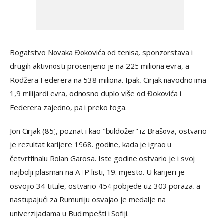
Bogatstvo Novaka Đokovića od tenisa, sponzorstava i
drugih aktivnosti procenjeno je na 225 miliona evra, a
Rodžera Federera na 538 miliona. Ipak, Cirjak navodno ima
1,9 milijardi evra, odnosno duplo više od Đokovića i
Federera zajedno, pa i preko toga.
Jon Cirjak (85), poznat i kao "buldožer" iz Brašova, ostvario
je rezultat karijere 1968. godine, kada je igrao u
četvrtfinalu Rolan Garosa. Iste godine ostvario je i svoj
najbolji plasman na ATP listi, 19. mjesto. U karijeri je
osvojio 34 titule, ostvario 454 pobjede uz 303 poraza, a
nastupajući za Rumuniju osvajao je medalje na
univerzijadama u Budimpešti i Sofiji.