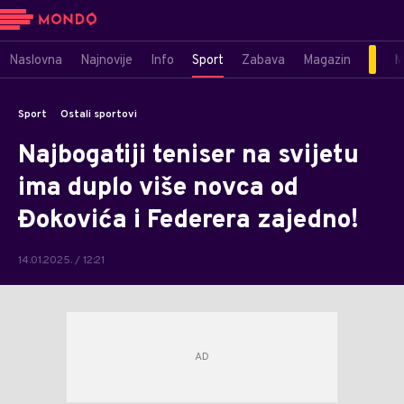
Naslovna
Najnovije
Info
Sport
Zabava
Magazin
M
Sport
Ostali sportovi
Najbogatiji teniser na svijetu
ima duplo više novca od
Đokovića i Federera zajedno!
14.01.2025. / 12:21