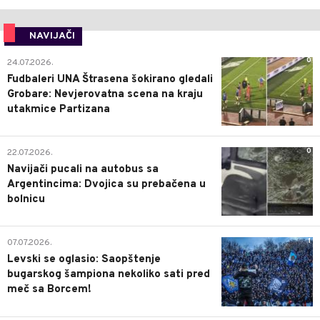
NAVIJAČI
0
24.07.2026.
Fudbaleri UNA Štrasena šokirano gledali
Grobare: Nevjerovatna scena na kraju
utakmice Partizana
0
22.07.2026.
Navijači pucali na autobus sa
Argentincima: Dvojica su prebačena u
bolnicu
1
07.07.2026.
Levski se oglasio: Saopštenje
bugarskog šampiona nekoliko sati pred
meč sa Borcem!