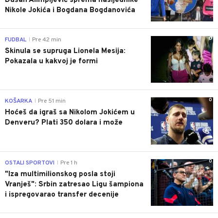
Dušan Alimpijević sprema nasljednike
Nikole Jokića i Bogdana Bogdanovića
0
FUDBAL
Pre 42 min
|
Skinula se supruga Lionela Mesija:
Pokazala u kakvoj je formi
0
KOŠARKA
Pre 51 min
|
Hoćeš da igraš sa Nikolom Jokićem u
Denveru? Plati 350 dolara i može
0
OSTALI SPORTOVI
Pre 1 h
|
"Iza multimilionskog posla stoji
Vranješ": Srbin zatresao Ligu šampiona
i ispregovarao transfer decenije