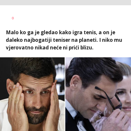
Nebojša
AUTOR
0
Šatara
Malo ko ga je gledao kako igra tenis, a on je
daleko najbogatiji teniser na planeti. I niko mu
vjerovatno nikad neće ni prići blizu.