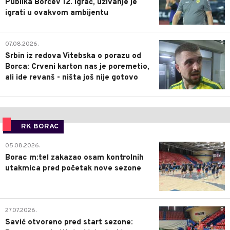
Publika Borčev 12. igrač, uživanje je
igrati u ovakvom ambijentu
0
07.08.2026.
Srbin iz redova Vitebska o porazu od
Borca: Crveni karton nas je poremetio,
ali ide revanš - ništa još nije gotovo
RK BORAC
0
05.08.2026.
Borac m:tel zakazao osam kontrolnih
utakmica pred početak nove sezone
0
27.07.2026.
Savić otvoreno pred start sezone: