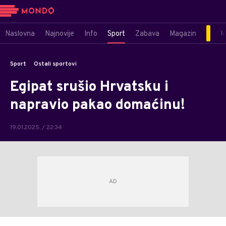
Naslovna
Najnovije
Info
Sport
Zabava
Magazin
M
Sport
Ostali sportovi
Egipat srušio Hrvatsku i
napravio pakao domaćinu!
19.01.2025. / 22:34