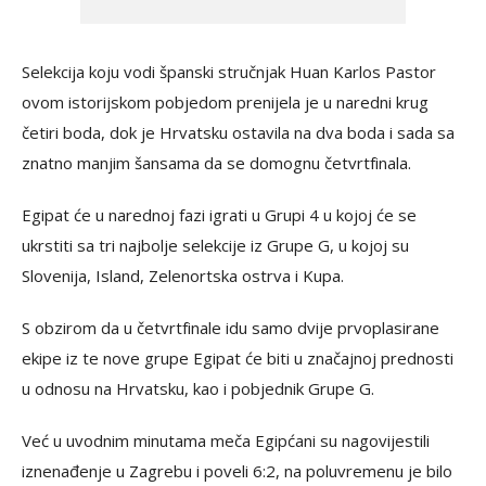
Selekcija koju vodi španski stručnjak Huan Karlos Pastor
ovom istorijskom pobjedom prenijela je u naredni krug
četiri boda, dok je Hrvatsku ostavila na dva boda i sada sa
znatno manjim šansama da se domognu četvrtfinala.
Egipat će u narednoj fazi igrati u Grupi 4 u kojoj će se
ukrstiti sa tri najbolje selekcije iz Grupe G, u kojoj su
Slovenija, Island, Zelenortska ostrva i Kupa.
S obzirom da u četvrtfinale idu samo dvije prvoplasirane
ekipe iz te nove grupe Egipat će biti u značajnoj prednosti
u odnosu na Hrvatsku, kao i pobjednik Grupe G.
Već u uvodnim minutama meča Egipćani su nagovijestili
iznenađenje u Zagrebu i poveli 6:2, na poluvremenu je bilo