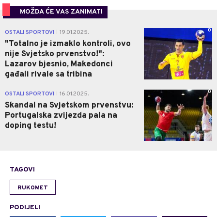
MOŽDA ĆE VAS ZANIMATI
0
OSTALI SPORTOVI
19.01.2025.
|
"Totalno je izmaklo kontroli, ovo
nije Svjetsko prvenstvo!":
Lazarov bjesnio, Makedonci
gađali rivale sa tribina
0
OSTALI SPORTOVI
16.01.2025.
|
Skandal na Svjetskom prvenstvu:
Portugalska zvijezda pala na
doping testu!
TAGOVI
RUKOMET
PODIJELI