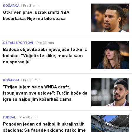
0
KOŠARKA
Pre 31 min
|
Otkriven pravi uzrok smrti NBA
košarkaša: Nije mu bilo spasa
0
OSTALI SPORTOVI
Pre 33 min
|
Badosa objavila zabrinjavajuće fotke iz
bolnice: "Vidjeli ste slike, morala sam
na operaciju"
0
KOŠARKA
Pre 35 min
|
"Prijavljujem se za WNBA draft,
ispunjavam sve uslove": Turčin hoće da
igra sa najboljim košarkašicama
0
FUDBAL
Pre 40 min
|
Pogođen jedan od najboljih ukrajinskih
stadiona: Sa fasade skidano rusko ime