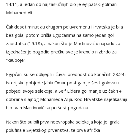
14:11, a jedan od najzaslužnijih bio je egipatski golman
Mohamed Ali.
Čak deset minut au drugom poluvremenu Hrvatska je bila
bez gola, potom prišla Egipćanima na samo jedan gol
zaostatka (19:18), a nakon što je Martinović u napadu za
izjednačenje pogodio prečku sve je krenulo nizbrdo za
"kauboje".
Egipćani su se odlijepili i čuvali prednost do konačnih 28:24 i
istorijske pobjede.Jahia Omar postigao je šest golova u
pobjedi svoje selekcije, a Seif Eldera gol manje uz čak 14
odbrana sjajnog Mohameda Alija. Kod Hrvatske najefikasniji
bio Ivan Martinović sa po šest pogodaka.
Nakon što su bili prva neevropska selekcija koja je igrala
polufinale Svjetskog prvenstva, te prva afrička