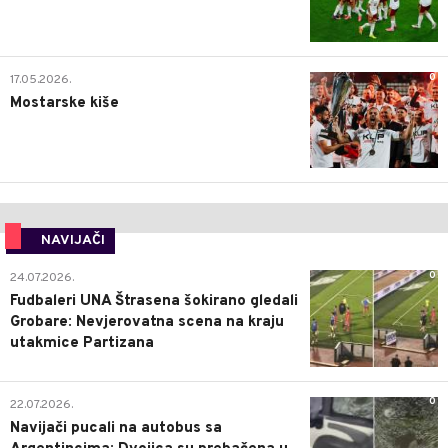
0
17.05.2026.
Mostarske kiše
NAVIJAČI
0
24.07.2026.
Fudbaleri UNA Štrasena šokirano gledali
Grobare: Nevjerovatna scena na kraju
utakmice Partizana
0
22.07.2026.
Navijači pucali na autobus sa