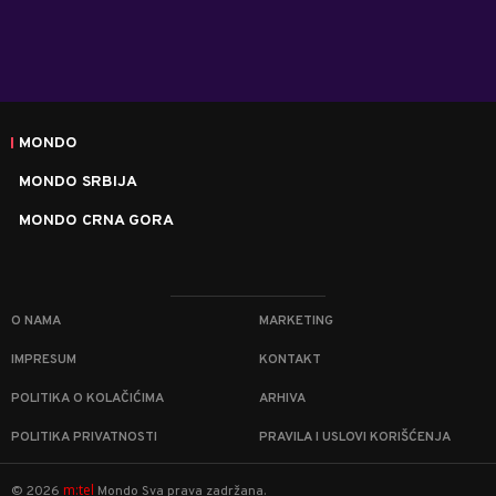
MONDO
MONDO SRBIJA
MONDO CRNA GORA
O NAMA
MARKETING
IMPRESUM
KONTAKT
POLITIKA O KOLAČIĆIMA
ARHIVA
POLITIKA PRIVATNOSTI
PRAVILA I USLOVI KORIŠĆENJA
m:tel
©
2026
Mondo
Sva prava zadržana.