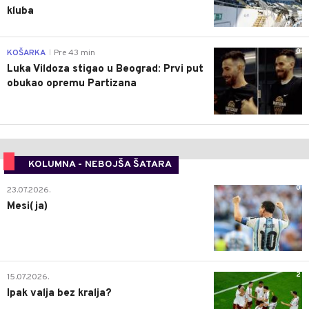
kluba
0
KOŠARKA
Pre 43 min
|
Luka Vildoza stigao u Beograd: Prvi put
obukao opremu Partizana
KOLUMNA - NEBOJŠA ŠATARA
0
23.07.2026.
Mesi(ja)
2
15.07.2026.
Ipak valja bez kralja?