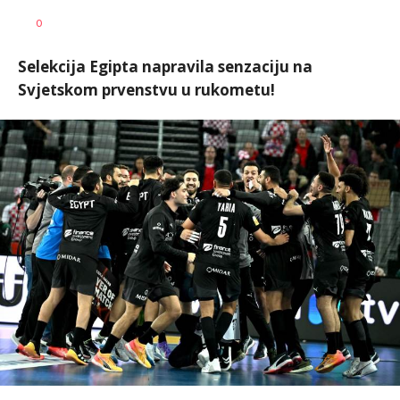
Goran
AUTOR
0
Arbutina
Selekcija Egipta napravila senzaciju na
Svjetskom prvenstvu u rukometu!