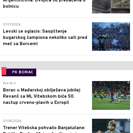
Argentincima: Dvojica su prebačena u
bolnicu
1
07.07.2026.
Levski se oglasio: Saopštenje
bugarskog šampiona nekoliko sati pred
meč sa Borcem!
FK BORAC
0
Pre 16 h
Borac u Mađarskoj obilježava jubilej:
Revanš sa ML Vitebskom biće 50.
nastup crveno-plavih u Evropi!
0
07.08.2026.
Trener Vitebska pohvalio Banjalučane: