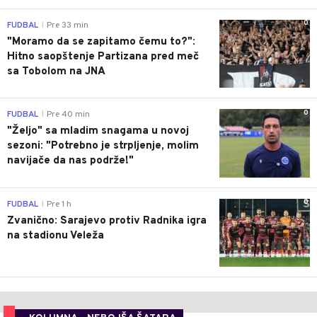
0
FUDBAL
Pre 33 min
|
"Moramo da se zapitamo čemu to?":
Hitno saopštenje Partizana pred meč
sa Tobolom na JNA
0
FUDBAL
Pre 40 min
|
"Željo" sa mladim snagama u novoj
sezoni: "Potrebno je strpljenje, molim
navijače da nas podrže!"
0
FUDBAL
Pre 1 h
|
Zvanično: Sarajevo protiv Radnika igra
na stadionu Veleža