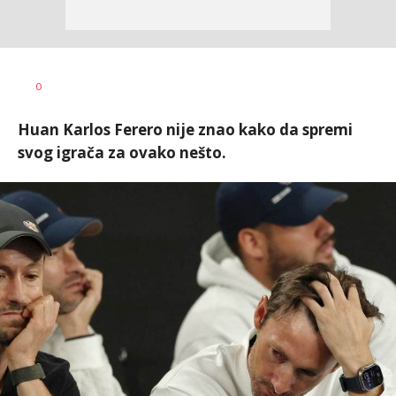
Nebojša
AUTOR
0
Šatara
Huan Karlos Ferero nije znao kako da spremi
svog igrača za ovako nešto.