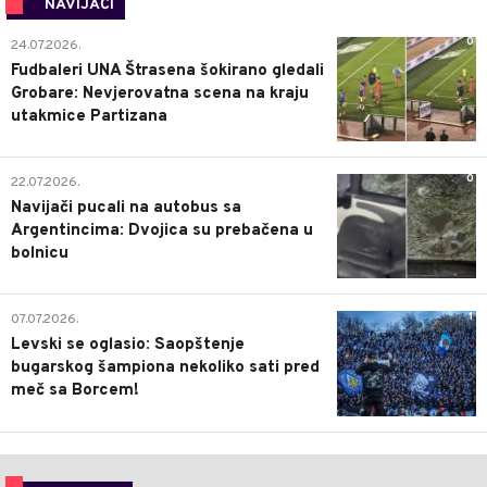
NAVIJAČI
0
24.07.2026.
Fudbaleri UNA Štrasena šokirano gledali
Grobare: Nevjerovatna scena na kraju
utakmice Partizana
0
22.07.2026.
Navijači pucali na autobus sa
Argentincima: Dvojica su prebačena u
bolnicu
1
07.07.2026.
Levski se oglasio: Saopštenje
bugarskog šampiona nekoliko sati pred
meč sa Borcem!