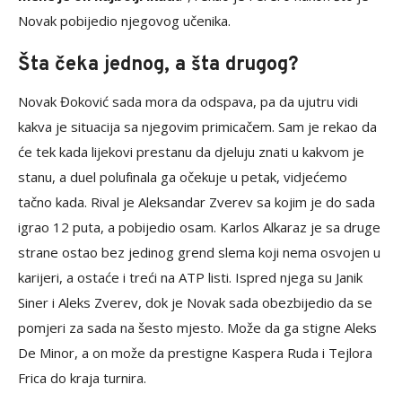
Novak pobijedio njegovog učenika.
Šta čeka jednog, a šta drugog?
Novak Đoković sada mora da odspava, pa da ujutru vidi
kakva je situacija sa njegovim primicačem. Sam je rekao da
će tek kada lijekovi prestanu da djeluju znati u kakvom je
stanu, a duel polufinala ga očekuje u petak, vidjećemo
tačno kada. Rival je Aleksandar Zverev sa kojim je do sada
igrao 12 puta, a pobijedio osam. Karlos Alkaraz je sa druge
strane ostao bez jedinog grend slema koji nema osvojen u
karijeri, a ostaće i treći na ATP listi. Ispred njega su Janik
Siner i Aleks Zverev, dok je Novak sada obezbijedio da se
pomjeri za sada na šesto mjesto. Može da ga stigne Aleks
De Minor, a on može da prestigne Kaspera Ruda i Tejlora
Frica do kraja turnira.