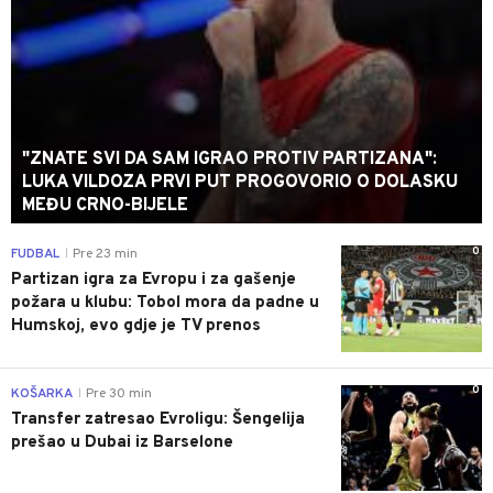
"ZNATE SVI DA SAM IGRAO PROTIV PARTIZANA":
LUKA VILDOZA PRVI PUT PROGOVORIO O DOLASKU
MEĐU CRNO-BIJELE
0
FUDBAL
Pre 23 min
|
Partizan igra za Evropu i za gašenje
požara u klubu: Tobol mora da padne u
Humskoj, evo gdje je TV prenos
0
KOŠARKA
Pre 30 min
|
Transfer zatresao Evroligu: Šengelija
prešao u Dubai iz Barselone