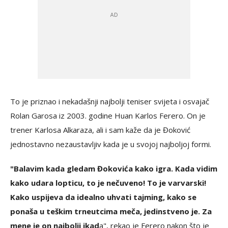
To je priznao i nekadašnji najbolji teniser svijeta i osvajač
Rolan Garosa iz 2003. godine Huan Karlos Ferero. On je
trener Karlosa Alkaraza, ali i sam kaže da je Đoković
jednostavno nezaustavljiv kada je u svojoj najboljoj formi.
"Balavim kada gledam Đokovića kako igra. Kada vidim
kako udara lopticu, to je nečuveno! To je varvarski!
Kako uspijeva da idealno uhvati tajming, kako se
ponaša u teškim trneutcima meča, jedinstveno je. Za
mene je on najbolji ikad
a", rekao je Ferero nakon što je