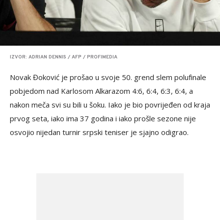
IZVOR: ADRIAN DENNIS / AFP / PROFIMEDIA
Novak Đoković je prošao u svoje 50. grend slem polufinale
pobjedom nad Karlosom Alkarazom 4:6, 6:4, 6:3, 6:4, a
nakon meča svi su bili u šoku. Iako je bio povrijeđen od kraja
prvog seta, iako ima 37 godina i iako prošle sezone nije
osvojio nijedan turnir srpski teniser je sjajno odigrao.