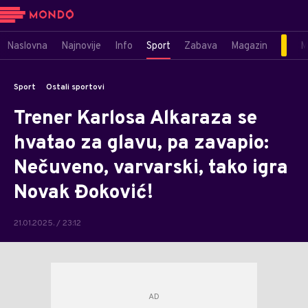
Naslovna
Najnovije
Info
Sport
Zabava
Magazin
M
Sport
Ostali sportovi
Trener Karlosa Alkaraza se
hvatao za glavu, pa zavapio:
Nečuveno, varvarski, tako igra
Novak Đoković!
21.01.2025. / 23:12