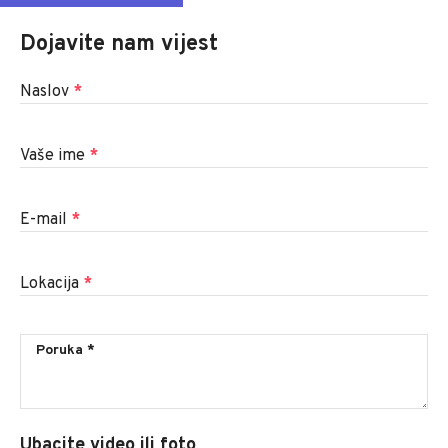
Dojavite nam vijest
Naslov
*
Vaše ime
*
E-mail
*
Lokacija
*
Ubacite video ili foto