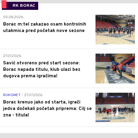
RK BORAC
0
05.08.2026.
Borac m:tel zakazao osam kontrolnih
utakmica pred početak nove sezone
0
27.07.2026.
Savić otvoreno pred start sezone:
Borac napada titulu, klub ulazi bez
dugova prema igračima!
0
RUKOMET
27.07.2026.
|
Borac krenuo jako od starta, igrači
jedva dočekali početak priprema: Cilj se
zna - titula!