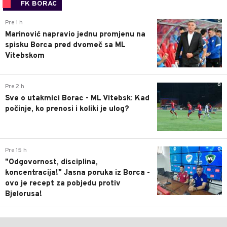
FK BORAC
0
Pre 1 h
Marinović napravio jednu promjenu na
spisku Borca pred dvomeč sa ML
Vitebskom
0
Pre 2 h
Sve o utakmici Borac - ML Vitebsk: Kad
počinje, ko prenosi i koliki je ulog?
0
Pre 15 h
"Odgovornost, disciplina,
koncentracija!" Jasna poruka iz Borca -
ovo je recept za pobjedu protiv
Bjelorusa!