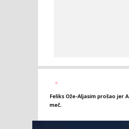
Bojan
AUTOR
0
Jakovljević
Feliks Ože-Aljasim prošao jer 
meč.