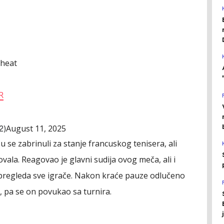
 heat
R
August 11, 2025
2)
 su se zabrinuli za stanje francuskog tenisera, ali
ala. Reagovao je glavni sudija ovog meča, ali i
a pregleda sve igrače. Nakon kraće pauze odlučeno
a, pa se on povukao sa turnira.