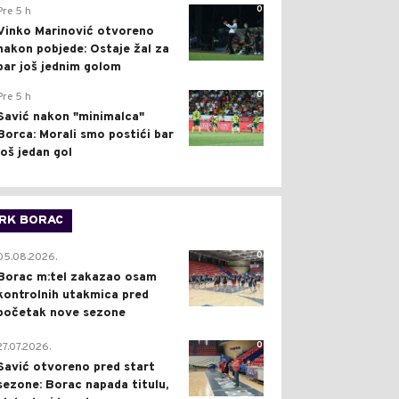
0
Pre 5 h
Vinko Marinović otvoreno
nakon pobjede: Ostaje žal za
bar još jednim golom
0
Pre 5 h
Savić nakon "minimalca"
Borca: Morali smo postići bar
još jedan gol
RK BORAC
0
05.08.2026.
Borac m:tel zakazao osam
kontrolnih utakmica pred
početak nove sezone
0
27.07.2026.
Savić otvoreno pred start
sezone: Borac napada titulu,