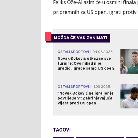
Feliks Ože-Aljasim će u osmini finala
pripremnih za US open, igrati protiv
MOŽDA ĆE VAS ZANIMATI
OSTALI SPORTOVI
04.08.2025.
|
Novak Đoković otkazao sve
turnire: Ovo nikad nije
uradio, igraće samo US open
OSTALI SPORTOVI
11.08.2025.
|
"Novak Đoković ne igra jer je
povrijeđen": Zabrinjavajuća
vijest pred US open
TAGOVI