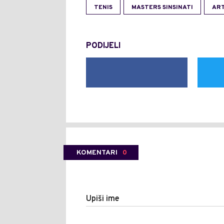
TENIS
MASTERS SINSINATI
AR
PODIJELI
KOMENTARI
0
Upiši ime