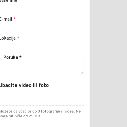
Vaše ime
*
E-mail
*
Lokacija
*
Ubacite video ili foto
Možete da ubacite do 3 fotografije ili videa. Ne
smije biti više od 25 MB.