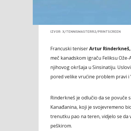
IZVOR: X/TENNISMASTERR2/PRINTSCREEN
Francuski teniser
Artur Rinderkneš,
meč kanadskom igraču Feliksu Ože-A
njihovog okršaja u Sinsinatiju. Uslovi
pored velike vrućine problem pravi i
Rinderkneš je odlučio da se povuče sa 
Kanađanina, koji je svojevremeno bi
trenutku pao na teren, vidjelo se da ve
peškirom.