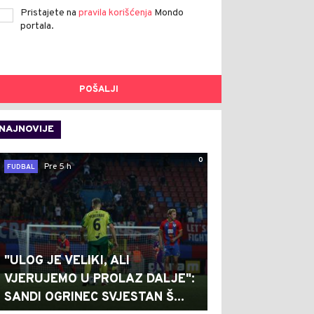
Pristajete na
pravila korišćenja
Mondo
portala.
POŠALJI
NAJNOVIJE
0
Pre 5 h
FUDBAL
"ULOG JE VELIKI, ALI
VJERUJEMO U PROLAZ DALJE":
SANDI OGRINEC SVJESTAN Š...