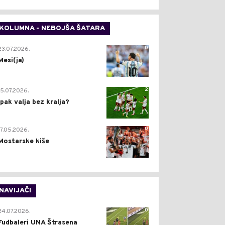
KOLUMNA - NEBOJŠA ŠATARA
0
23.07.2026.
Mesi(ja)
2
15.07.2026.
Ipak valja bez kralja?
0
17.05.2026.
Mostarske kiše
NAVIJAČI
0
24.07.2026.
Fudbaleri UNA Štrasena