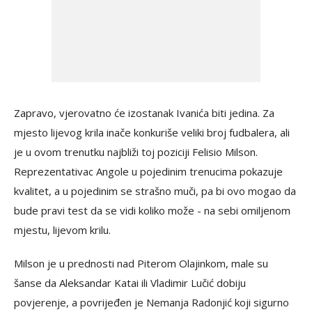
Zapravo, vjerovatno će izostanak Ivanića biti jedina. Za
mjesto lijevog krila inače konkuriše veliki broj fudbalera, ali
je u ovom trenutku najbliži toj poziciji Felisio Milson.
Reprezentativac Angole u pojedinim trenucima pokazuje
kvalitet, a u pojedinim se strašno muči, pa bi ovo mogao da
bude pravi test da se vidi koliko može - na sebi omiljenom
mjestu, lijevom krilu.
Milson je u prednosti nad Piterom Olajinkom, male su
šanse da Aleksandar Katai ili Vladimir Lučić dobiju
povjerenje, a povrijeđen je Nemanja Radonjić koji sigurno