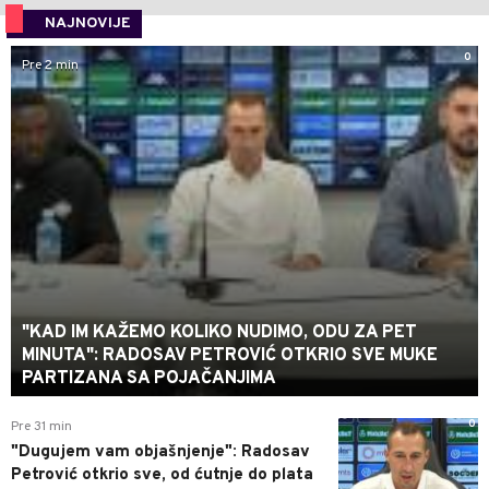
NAJNOVIJE
0
Pre 2 min
"KAD IM KAŽEMO KOLIKO NUDIMO, ODU ZA PET
MINUTA": RADOSAV PETROVIĆ OTKRIO SVE MUKE
PARTIZANA SA POJAČANJIMA
0
Pre 31 min
"Dugujem vam objašnjenje": Radosav
Petrović otkrio sve, od ćutnje do plata