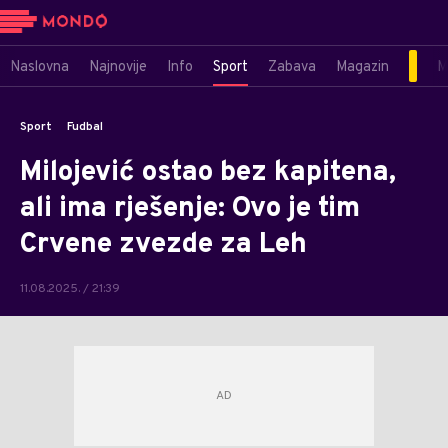
Naslovna
Najnovije
Info
Sport
Zabava
Magazin
M
Sport
Fudbal
Milojević ostao bez kapitena,
ali ima rješenje: Ovo je tim
Crvene zvezde za Leh
11.08.2025. / 21:39