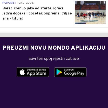
0
RUKOMET
27.07.2026.
|
Borac krenuo jako od starta, igrači
jedva dočekali početak priprema: Cilj se
zna - titula!
PREUZMI NOVU MONDO APLIKACIJU
Savršen spoj vijesti i zabave.