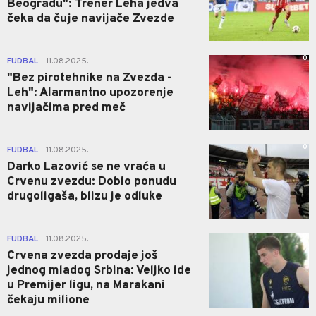
Beogradu": Trener Leha jedva
čeka da čuje navijače Zvezde
0
FUDBAL
11.08.2025.
|
"Bez pirotehnike na Zvezda -
Leh": Alarmantno upozorenje
navijačima pred meč
0
FUDBAL
11.08.2025.
|
Darko Lazović se ne vraća u
Crvenu zvezdu: Dobio ponudu
drugoligaša, blizu je odluke
0
FUDBAL
11.08.2025.
|
Crvena zvezda prodaje još
jednog mladog Srbina: Veljko ide
u Premijer ligu, na Marakani
čekaju milione