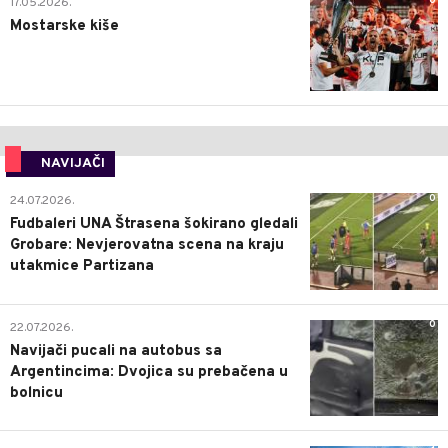
0
17.05.2026.
Mostarske kiše
NAVIJAČI
0
24.07.2026.
Fudbaleri UNA Štrasena šokirano gledali
Grobare: Nevjerovatna scena na kraju
utakmice Partizana
0
22.07.2026.
Navijači pucali na autobus sa
Argentincima: Dvojica su prebačena u
bolnicu