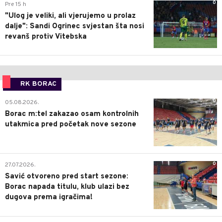
0
Pre 15 h
"Ulog je veliki, ali vjerujemo u prolaz
dalje": Sandi Ogrinec svjestan šta nosi
revanš protiv Vitebska
RK BORAC
0
05.08.2026.
Borac m:tel zakazao osam kontrolnih
utakmica pred početak nove sezone
0
27.07.2026.
Savić otvoreno pred start sezone:
Borac napada titulu, klub ulazi bez
dugova prema igračima!