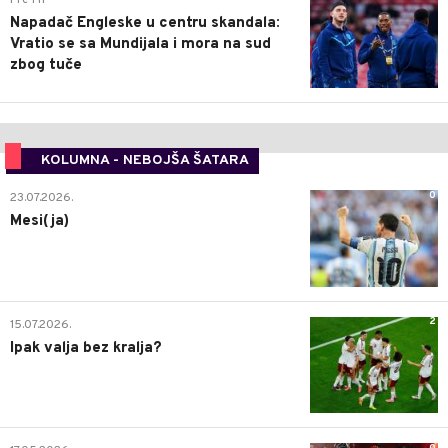
Pre 1 h
Napadač Engleske u centru skandala:
Vratio se sa Mundijala i mora na sud
zbog tuče
KOLUMNA - NEBOJŠA ŠATARA
0
23.07.2026.
Mesi(ja)
2
15.07.2026.
Ipak valja bez kralja?