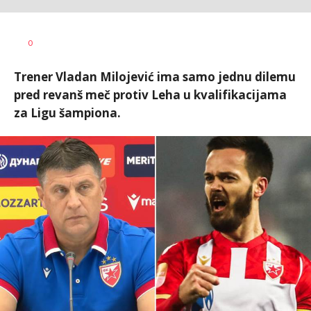
Bojan
AUTOR
0
Jakovljević
Trener Vladan Milojević ima samo jednu dilemu
pred revanš meč protiv Leha u kvalifikacijama
za Ligu šampiona.