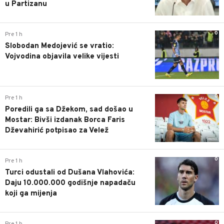
u Partizanu
0
Pre 1 h
Slobodan Medojević se vratio:
Vojvodina objavila velike vijesti
0
Pre 1 h
Poredili ga sa Džekom, sad došao u
Mostar: Bivši izdanak Borca Faris
Dževahirić potpisao za Velež
0
Pre 1 h
Turci odustali od Dušana Vlahovića:
Daju 10.000.000 godišnje napadaču
koji ga mijenja
0