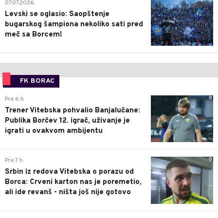
1
07.07.2026.
Levski se oglasio: Saopštenje
bugarskog šampiona nekoliko sati pred
meč sa Borcem!
FK BORAC
0
Pre 6 h
Trener Vitebska pohvalio Banjalučane:
Publika Borčev 12. igrač, uživanje je
igrati u ovakvom ambijentu
0
Pre 7 h
Srbin iz redova Vitebska o porazu od
Borca: Crveni karton nas je poremetio,
ali ide revanš - ništa još nije gotovo