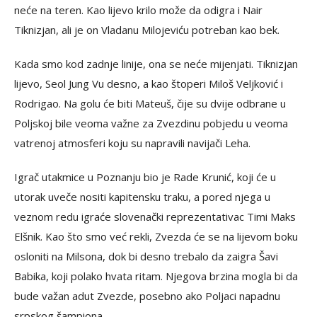
neće na teren. Kao lijevo krilo može da odigra i Nair
Tiknizjan, ali je on Vladanu Milojeviću potreban kao bek.
Kada smo kod zadnje linije, ona se neće mijenjati. Tiknizjan
lijevo, Seol Jung Vu desno, a kao štoperi Miloš Veljković i
Rodrigao. Na golu će biti Mateuš, čije su dvije odbrane u
Poljskoj bile veoma važne za Zvezdinu pobjedu u veoma
vatrenoj atmosferi koju su napravili navijači Leha.
Igrač utakmice u Poznanju bio je Rade Krunić, koji će u
utorak uveče nositi kapitensku traku, a pored njega u
veznom redu igraće slovenački reprezentativac Timi Maks
Elšnik. Kao što smo već rekli, Zvezda će se na lijevom boku
osloniti na Milsona, dok bi desno trebalo da zaigra Šavi
Babika, koji polako hvata ritam. Njegova brzina mogla bi da
bude važan adut Zvezde, posebno ako Poljaci napadnu
srpskog šampiona.