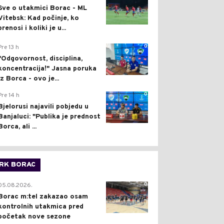
Sve o utakmici Borac - ML
Vitebsk: Kad počinje, ko
prenosi i koliki je u...
0
Pre 13 h
"Odgovornost, disciplina,
koncentracija!" Jasna poruka
iz Borca - ovo je...
0
Pre 14 h
Bjelorusi najavili pobjedu u
Banjaluci: "Publika je prednost
Borca, ali ...
RK BORAC
0
05.08.2026.
Borac m:tel zakazao osam
kontrolnih utakmica pred
početak nove sezone