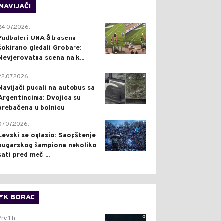
NAVIJAČI
0
24.07.2026.
Fudbaleri UNA Štrasena
šokirano gledali Grobare:
Nevjerovatna scena na k...
0
22.07.2026.
Navijači pucali na autobus sa
Argentincima: Dvojica su
prebačena u bolnicu
1
07.07.2026.
Levski se oglasio: Saopštenje
bugarskog šampiona nekoliko
sati pred meč ...
FK BORAC
0
Pre 1 h