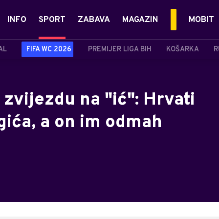
INFO
SPORT
ZABAVA
MAGAZIN
MOBIT
AL
FIFA WC 2026
PREMIJER LIGA BIH
KOŠARKA
R
vijezdu na "ić": Hrvati
rgića, a on im odmah