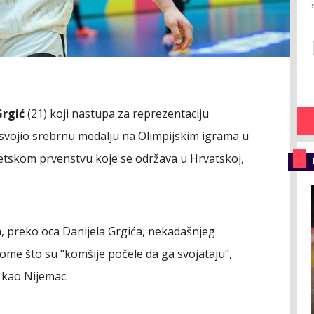
rgić
(21) koji nastupa za reprezentaciju
svojio srebrnu medalju na Olimpijskim igrama u
vjetskom prvenstvu koje se održava u Hrvatskoj,
m, preko oca Danijela Grgića, nekadašnjeg
ome što su "komšije počele da ga svojataju",
a kao Nijemac.