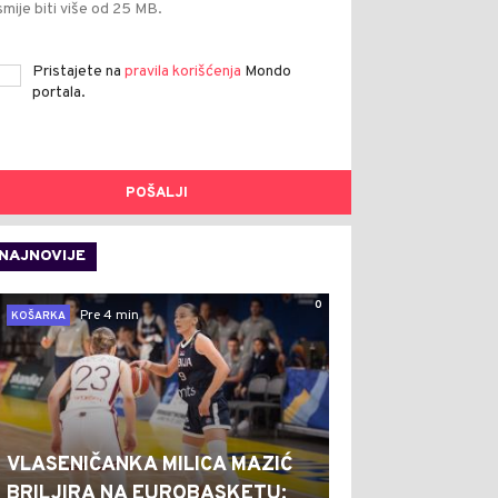
smije biti više od 25 MB.
Pristajete na
pravila korišćenja
Mondo
portala.
POŠALJI
NAJNOVIJE
0
Pre 4 min
KOŠARKA
VLASENIČANKA MILICA MAZIĆ
BRILJIRA NA EUROBASKETU: