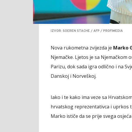
IZVOR: SOEREN STACHE / AFP / PROFIMEDIA
Nova rukometna zvijezda je
Marko G
Njemačke. Ljetos je sa Njemačkom o
Parizu, dok sada igra odlično i na S
Danskoj i Norveškoj.
Iako i te kako ima veze sa Hrvatsko
hrvatskog reprezentativca i uprkos t
Marko ističe da se prije svega osjeć