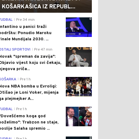
KOŠARKAŠICA IZ REPUBL...
0
FUDBAL
Pre 34 min
|
Infantino u panici traži
podršku: Ponudio Maroku
finale Mundijala 2030. ...
0
OSTALI SPORTOVI
Pre 47 min
|
Novak "spreman da zavija":
Objavio vijest koju svi čekaju,
njegova priča...
0
KOŠARKA
Pre 1 h
|
Nova NBA bomba u Evroligi:
Otišao je Loni Voker, mijenja
ga plejmejker A...
0
FUDBAL
Pre 1 h
|
"Dovešćemo koga god
poželimo": Trabzon ne staje,
poslije Salaha spremio ...
0
|