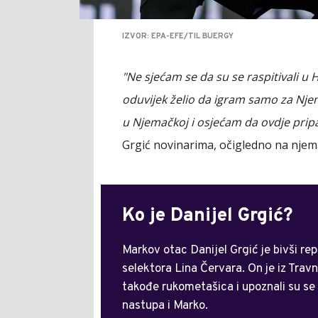
IZVOR: EPA-EFE/TIL BUERGY
"Ne sjećam se da su se raspitivali u
oduvijek želio da igram samo za Nje
u Njemačkoj i osjećam da ovdje pripa
Grgić novinarima, očigledno na njema
Ko je Danijel Grgić?
Markov otac Danijel Grgić je bivši rep
selektora Lina Červara. On je iz Travn
takođe rukometašica i upoznali su se 
nastupa i Marko.