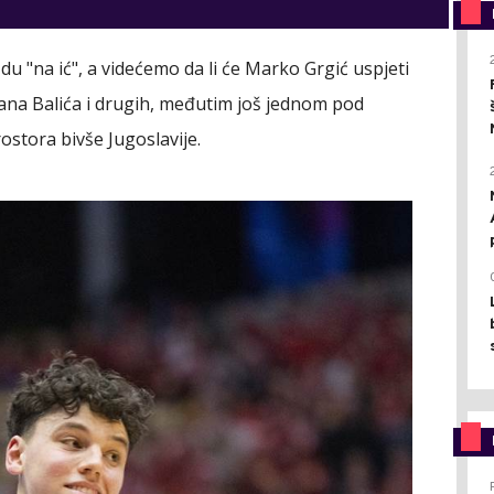
u "na ić", a videćemo da li će Marko Grgić uspjeti
vana Balića i drugih, međutim još jednom pod
stora bivše Jugoslavije.