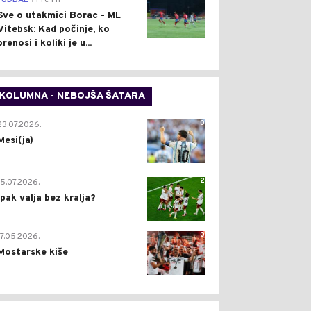
FUDBAL
Pre 1 h
Sve o utakmici Borac - ML
Vitebsk: Kad počinje, ko
prenosi i koliki je u...
KOLUMNA - NEBOJŠA ŠATARA
0
23.07.2026.
Mesi(ja)
2
15.07.2026.
Ipak valja bez kralja?
0
17.05.2026.
Mostarske kiše