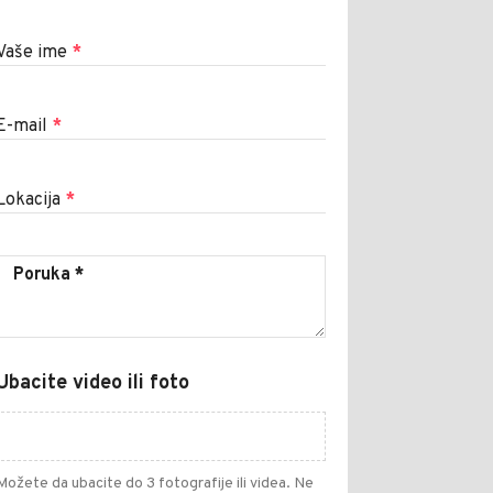
Vaše ime
*
E-mail
*
Lokacija
*
Ubacite video ili foto
Možete da ubacite do 3 fotografije ili videa. Ne