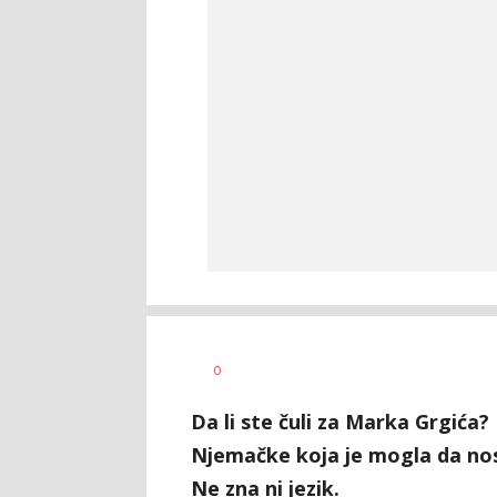
Milutin
AUTOR
0
Vujičić
Da li ste čuli za Marka Grgića?
Njemačke koja je mogla da nosi 
Ne zna ni jezik.