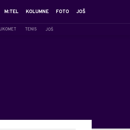
M:TEL
KOLUMNE
FOTO
JOŠ
UKOMET
TENIS
JOŠ