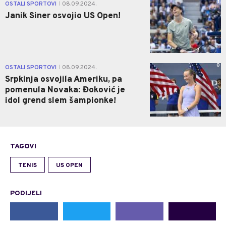
1
OSTALI SPORTOVI
08.09.2024.
|
Janik Siner osvojio US Open!
0
OSTALI SPORTOVI
08.09.2024.
|
Srpkinja osvojila Ameriku, pa
pomenula Novaka: Đoković je
idol grend slem šampionke!
TAGOVI
TENIS
US OPEN
PODIJELI