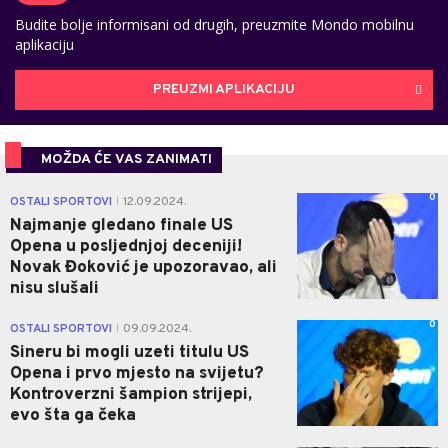
Budite bolje informisani od drugih, preuzmite Mondo mobilnu
aplikaciju
PREUZMI APLIKACIJU
MOŽDA ĆE VAS ZANIMATI
0
OSTALI SPORTOVI
12.09.2024.
|
Najmanje gledano finale US
Opena u posljednjoj deceniji!
Novak Đoković je upozoravao, ali
nisu slušali
0
OSTALI SPORTOVI
09.09.2024.
|
Sineru bi mogli uzeti titulu US
Opena i prvo mjesto na svijetu?
Kontroverzni šampion strijepi,
evo šta ga čeka