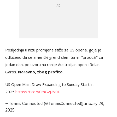
Posljednja u nizu promjena stiže sa US opena, gdje je
odlučeno da se američki grend slem turnir "produži" za
jedan dan, po uzoru na ranije Australijan open i Rolan
Garos.
Naravno, zbog profita.
US Open Main Draw Expanding to Sunday Start in
2025.
https://t.co/yCmGvJ2v0D
January 29,
— Tennis Connected (@TennisConnected)
2025