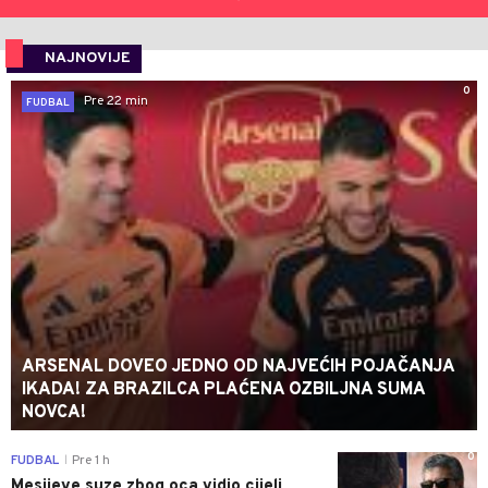
NAJNOVIJE
0
Pre 22 min
FUDBAL
ARSENAL DOVEO JEDNO OD NAJVEĆIH POJAČANJA
IKADA! ZA BRAZILCA PLAĆENA OZBILJNA SUMA
NOVCA!
0
FUDBAL
Pre 1 h
|
Mesijeve suze zbog oca vidio cijeli