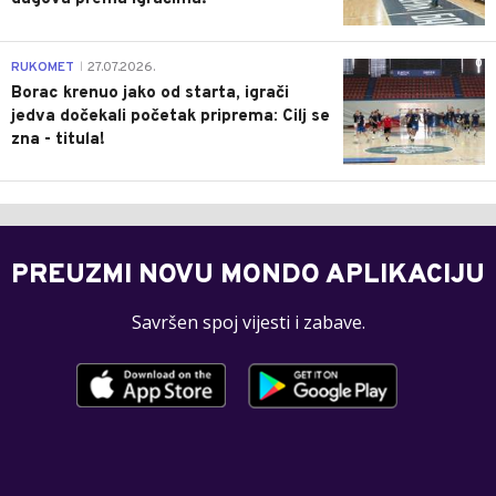
0
RUKOMET
27.07.2026.
|
Borac krenuo jako od starta, igrači
jedva dočekali početak priprema: Cilj se
zna - titula!
PREUZMI NOVU MONDO APLIKACIJU
Savršen spoj vijesti i zabave.