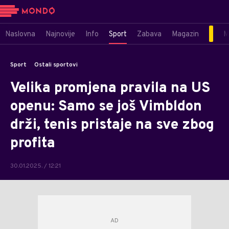
Naslovna
Najnovije
Info
Sport
Zabava
Magazin
M
Sport
Ostali sportovi
Velika promjena pravila na US
openu: Samo se još Vimbldon
drži, tenis pristaje na sve zbog
profita
30.01.2025. / 12:21