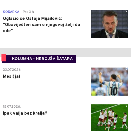
0
KOŠARKA
Pre 3 h
|
Oglasio se Ostoja Mijailović:
"Obaviješten sam o njegovoj želji da
ode"
KOLUMNA - NEBOJŠA ŠATARA
0
23.07.2026.
Mesi(ja)
2
15.07.2026.
Ipak valja bez kralja?