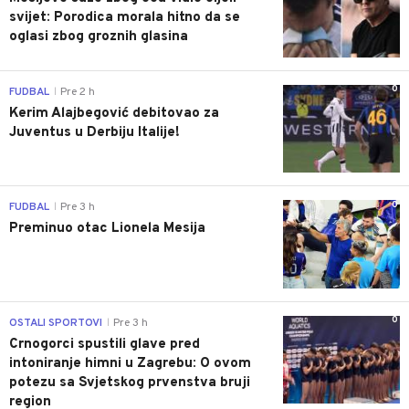
svijet: Porodica morala hitno da se
oglasi zbog groznih glasina
0
FUDBAL
Pre 2 h
|
Kerim Alajbegović debitovao za
Juventus u Derbiju Italije!
0
FUDBAL
Pre 3 h
|
Preminuo otac Lionela Mesija
0
OSTALI SPORTOVI
Pre 3 h
|
Crnogorci spustili glave pred
intoniranje himni u Zagrebu: O ovom
potezu sa Svjetskog prvenstva bruji
region