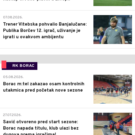
0
07.08.2026.
Trener Vitebska pohvalio Banjalučane:
Publika Borčev 12. igrač, uživanje je
igrati u ovakvom ambijentu
RK BORAC
0
05.08.2026.
Borac m:tel zakazao osam kontrolnih
utakmica pred početak nove sezone
0
27.07.2026.
Savić otvoreno pred start sezone:
Borac napada titulu, klub ulazi bez
dugova prema igračima!