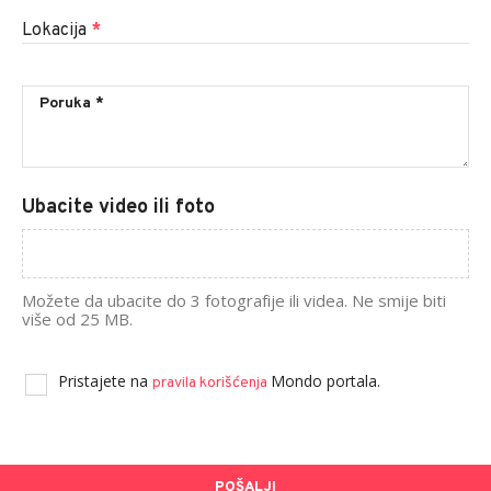
Lokacija
*
Ubacite video ili foto
Možete da ubacite do 3 fotografije ili videa. Ne smije biti
više od 25 MB.
Pristajete na
Mondo portala.
pravila korišćenja
POŠALJI