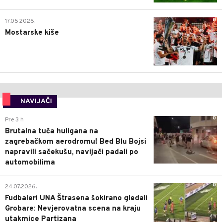
0
17.05.2026.
Mostarske kiše
NAVIJAČI
0
Pre 3 h
Brutalna tuča huligana na
zagrebačkom aerodromu! Bed Blu Bojsi
napravili sačekušu, navijači padali po
automobilima
0
24.07.2026.
Fudbaleri UNA Štrasena šokirano gledali
Grobare: Nevjerovatna scena na kraju
utakmice Partizana