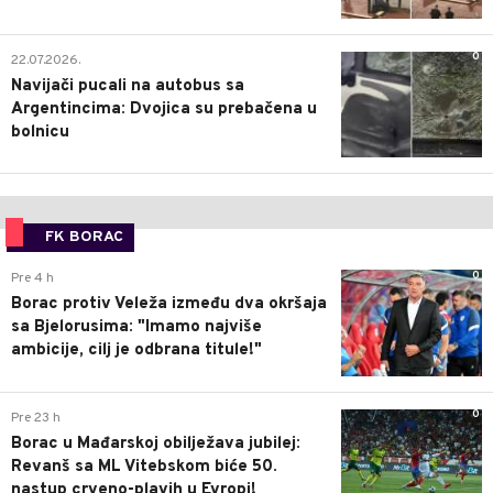
0
22.07.2026.
Navijači pucali na autobus sa
Argentincima: Dvojica su prebačena u
bolnicu
FK BORAC
0
Pre 4 h
Borac protiv Veleža između dva okršaja
sa Bjelorusima: "Imamo najviše
ambicije, cilj je odbrana titule!"
0
Pre 23 h
Borac u Mađarskoj obilježava jubilej:
Revanš sa ML Vitebskom biće 50.
nastup crveno-plavih u Evropi!