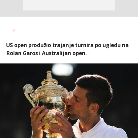
Bojan
AUTOR
0
Jakovljević
US open produžio trajanje turnira po ugledu na
Rolan Garos i Australijan open.