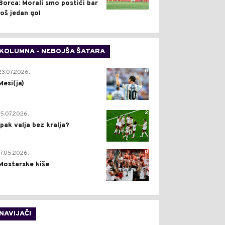
Borca: Morali smo postići bar
još jedan gol
KOLUMNA - NEBOJŠA ŠATARA
0
23.07.2026.
Mesi(ja)
2
15.07.2026.
Ipak valja bez kralja?
0
17.05.2026.
Mostarske kiše
NAVIJAČI