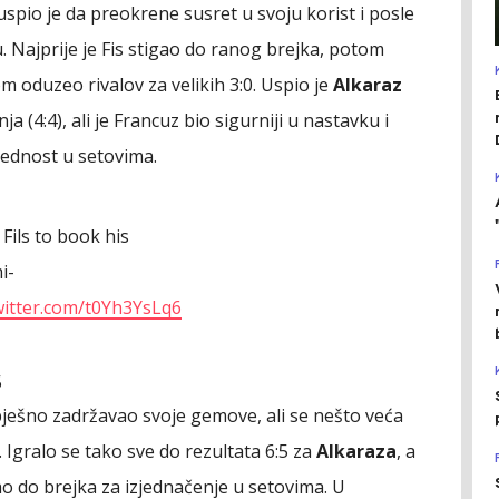
, uspio je da preokrene susret u svoju korist i posle
. Najprije je Fis stigao do ranog brejka, potom
om oduzeo rivalov za velikih 3:0. Uspio je
Alkaraz
ja (4:4), ali je Francuz bio sigurniji u nastavku i
rednost u setovima.
Fils to book his
i-
twitter.com/t0Yh3YsLq6
5
pješno zadržavao svoje gemove, ali se nešto veća
 Igralo se tako sve do rezultata 6:5 za
Alkaraza
, a
ao do brejka za izjednačenje u setovima. U