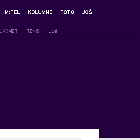
M:TEL
KOLUMNE
FOTO
JOŠ
UKOMET
TENIS
JOŠ