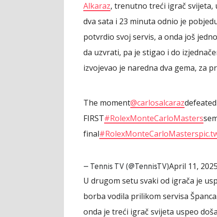
Alkaraz
, trenutno treći igrač svijeta
dva sata i 23 minuta odnio je pobjedu
potvrdio svoj servis, a onda još jedn
da uzvrati, pa je stigao i do izjednačen
izvojevao je naredna dva gema, za p
The moment
@carlosalcaraz
defeated 
FIRST
#RolexMonteCarloMasters
sem
final
#RolexMonteCarloMasters
pic.
April 11, 202
— Tennis TV (@TennisTV)
U drugom setu svaki od igrača je us
borba vodila prilikom servisa Španca.
onda je treći igrač svijeta uspeo doš