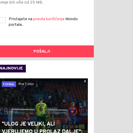
smije biti više od 25 MB.
Pristajete na
pravila korišćenja
Mondo
portala.
POŠALJI
NAJNOVIJE
0
Pre 7 min
FUDBAL
"ULOG JE VELIKI, ALI
VJERUJEMO U PROLAZ DALJE":