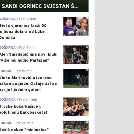
SANDI OGRINEC SVJESTAN Š...
0
KOŠARKA
Pre 14 min
|
Bivša vjerenica traži 50
miliona dolara od Luke
Dončića
0
KOŠARKA
Pre 17 min
|
Alen Smailagić ima novi klub:
"Više mu nudio Partizan"
0
FUDBAL
Pre 19 min
|
Vinko Marinović otvoreno
nakon pobjede: Ostaje žal za
bar još jednim golom
0
KOŠARKA
Pre 24 min
|
Srpske košarkašice u
polufinalu Eurobasketa!
0
FUDBAL
Pre 26 min
|
Savić nakon "minimalca"