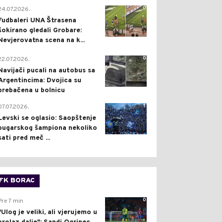
0
24.07.2026.
Fudbaleri UNA Štrasena
šokirano gledali Grobare:
Nevjerovatna scena na k...
0
22.07.2026.
Navijači pucali na autobus sa
Argentincima: Dvojica su
prebačena u bolnicu
1
07.07.2026.
Levski se oglasio: Saopštenje
bugarskog šampiona nekoliko
sati pred meč ...
FK BORAC
0
Pre 7 min
"Ulog je veliki, ali vjerujemo u