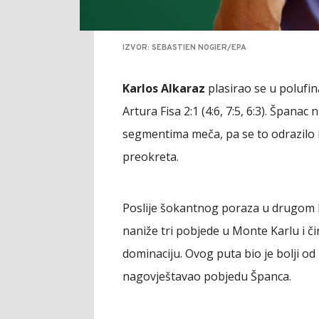
IZVOR: SEBASTIEN NOGIER/EPA
Karlos Alkaraz
plasirao se u polufin
Artura Fisa 2:1 (4:6, 7:5, 6:3). Špana
segmentima meča, pa se to odrazilo i 
preokreta.
Poslije šokantnog poraza u drugom k
naniže tri pobjede u Monte Karlu i či
dominaciju. Ovog puta bio je bolji o
nagovještavao pobjedu Španca.