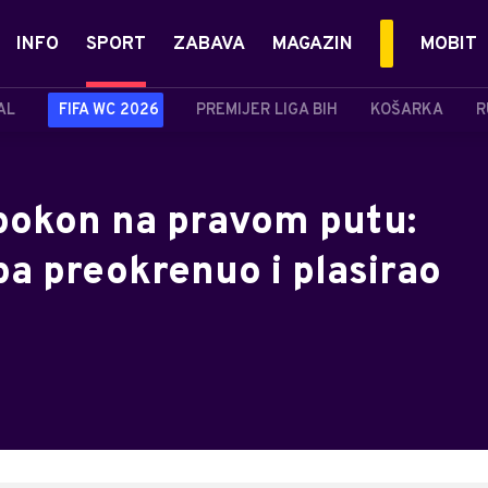
INFO
SPORT
ZABAVA
MAGAZIN
MOBIT
AL
FIFA WC 2026
PREMIJER LIGA BIH
KOŠARKA
R
pokon na pravom putu:
pa preokrenuo i plasirao