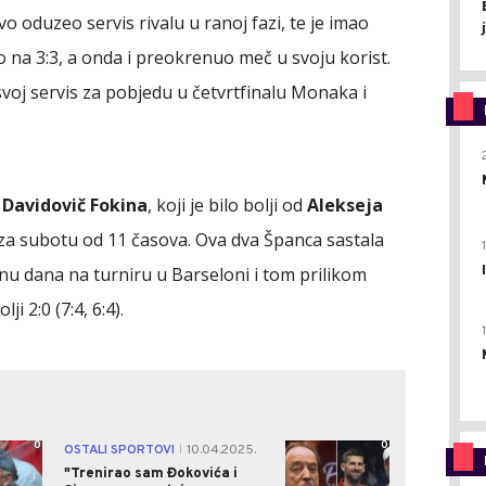
o oduzeo servis rivalu u ranoj fazi, te je imao
o na 3:3, a onda i preokrenuo meč u svoju korist.
 svoj servis za pobjedu u četvrtfinalu Monaka i
Davidovič Fokina
, koji je bilo bolji od
Alekseja
e za subotu od 11 časova. Ova dva Španca sastala
nu dana na turniru u Barseloni i tom prilikom
i 2:0 (7:4, 6:4).
0
0
OSTALI SPORTOVI
10.04.2025.
|
"Trenirao sam Đokovića i