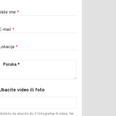
Vaše ime
*
E-mail
*
Lokacija
*
Ubacite video ili foto
Možete da ubacite do 3 fotografije ili videa. Ne