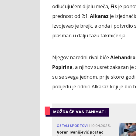
odlučujućem dijelu meča,
Fis
je ponov
prednost od 2:1.
Alkaraz
je izjednači
Izvojevao je brejk, a onda i potvrdio
plasman u dalju fazu takmičenja.
Njegov naredni rival biće
Alehandro 
Popirina
, a njihov susret zakazan j
su se svega jednom, prije skoro godi
pobjedu je odnio Alkaraz koji je bio bolj
MOŽDA ĆE VAS ZANIMATI
OSTALI SPORTOVI
10.04.2025.
|
Goran Ivanišević postao