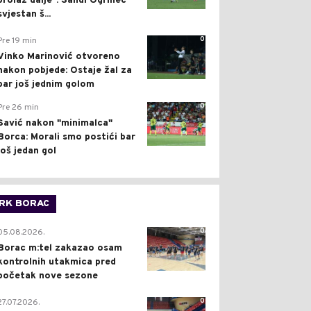
prolaz dalje": Sandi Ogrinec
svjestan š...
0
Pre 19 min
Vinko Marinović otvoreno
nakon pobjede: Ostaje žal za
bar još jednim golom
0
Pre 26 min
Savić nakon "minimalca"
Borca: Morali smo postići bar
još jedan gol
RK BORAC
0
05.08.2026.
Borac m:tel zakazao osam
kontrolnih utakmica pred
početak nove sezone
0
27.07.2026.