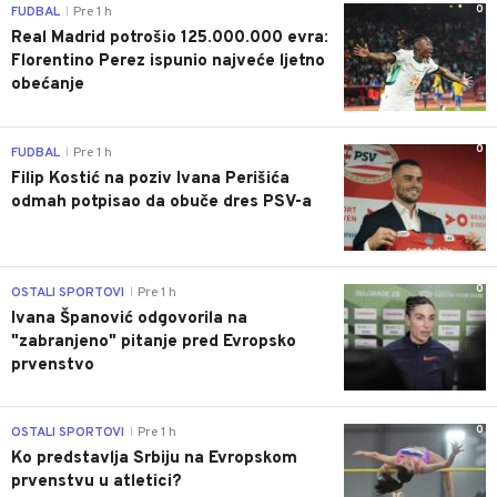
0
FUDBAL
Pre 1 h
|
Real Madrid potrošio 125.000.000 evra:
Florentino Perez ispunio najveće ljetno
obećanje
0
FUDBAL
Pre 1 h
|
Filip Kostić na poziv Ivana Perišića
odmah potpisao da obuče dres PSV-a
0
OSTALI SPORTOVI
Pre 1 h
|
Ivana Španović odgovorila na
"zabranjeno" pitanje pred Evropsko
prvenstvo
0
OSTALI SPORTOVI
Pre 1 h
|
Ko predstavlja Srbiju na Evropskom
prvenstvu u atletici?