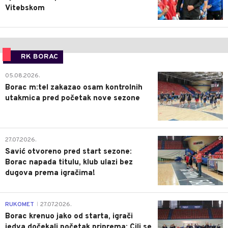
Vitebskom
RK BORAC
0
05.08.2026.
Borac m:tel zakazao osam kontrolnih
utakmica pred početak nove sezone
0
27.07.2026.
Savić otvoreno pred start sezone:
Borac napada titulu, klub ulazi bez
dugova prema igračima!
0
RUKOMET
27.07.2026.
|
Borac krenuo jako od starta, igrači
jedva dočekali početak priprema: Cilj se