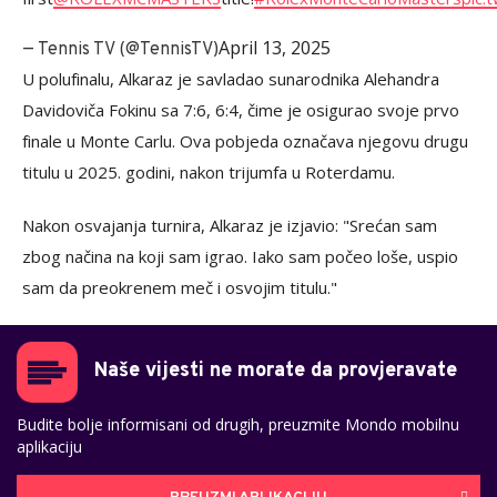
April 13, 2025
— Tennis TV (@TennisTV)
U polufinalu, Alkaraz je savladao sunarodnika Alehandra
Davidoviča Fokinu sa 7:6, 6:4, čime je osigurao svoje prvo
finale u Monte Carlu. Ova pobjeda označava njegovu drugu
titulu u 2025. godini, nakon trijumfa u Roterdamu. ​
Nakon osvajanja turnira, Alkaraz je izjavio: "Srećan sam
zbog načina na koji sam igrao. Iako sam počeo loše, uspio
sam da preokrenem meč i osvojim titulu."
Naše vijesti ne morate da provjeravate
Budite bolje informisani od drugih, preuzmite Mondo mobilnu
aplikaciju