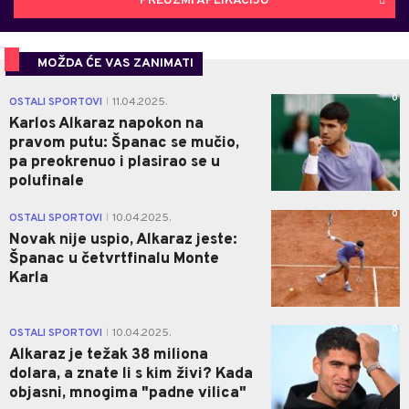
PREUZMI APLIKACIJU
MOŽDA ĆE VAS ZANIMATI
0
OSTALI SPORTOVI
11.04.2025.
|
Karlos Alkaraz napokon na
pravom putu: Španac se mučio,
pa preokrenuo i plasirao se u
polufinale
0
OSTALI SPORTOVI
10.04.2025.
|
Novak nije uspio, Alkaraz jeste:
Španac u četvrtfinalu Monte
Karla
0
OSTALI SPORTOVI
10.04.2025.
|
Alkaraz je težak 38 miliona
dolara, a znate li s kim živi? Kada
objasni, mnogima "padne vilica"