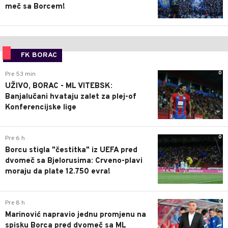
meč sa Borcem!
FK BORAC
0
Pre 53 min
UŽIVO, BORAC - ML VITEBSK:
Banjalučani hvataju zalet za plej-of
Konferencijske lige
0
Pre 6 h
Borcu stigla "čestitka" iz UEFA pred
dvomeč sa Bjelorusima: Crveno-plavi
moraju da plate 12.750 evra!
0
Pre 8 h
Marinović napravio jednu promjenu na
spisku Borca pred dvomeč sa ML