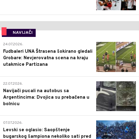
NAVIJAČI
0
24.07.2026.
Fudbaleri UNA Štrasena šokirano gledali
Grobare: Nevjerovatna scena na kraju
utakmice Partizana
0
22.07.2026.
Navijači pucali na autobus sa
Argentincima: Dvojica su prebačena u
bolnicu
1
07.07.2026.
Levski se oglasio: Saopštenje
bugarskog šampiona nekoliko sati pred