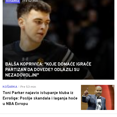
Pre 52 min
KOŠARKA
BALŠA KOPRIVICA: "KOJE DOMAĆE IGRAČE
PARTIZAN DA DOVEDE? ODLAZILI SU
NEZADOVOLJNI"
0
KOŠARKA
Pre 53 min
|
Toni Parker najavio istupanje kluba iz
Evrolige: Poslije skandala i laganja hoće
u NBA Evropu