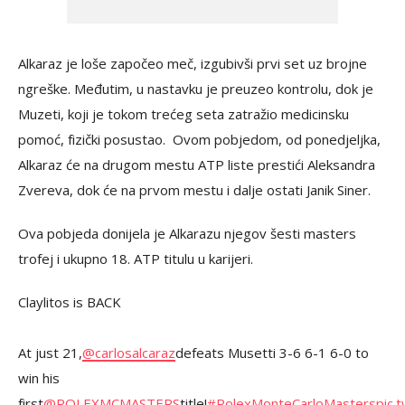
Alkaraz je loše započeo meč, izgubivši prvi set uz brojne
ngreške. Međutim, u nastavku je preuzeo kontrolu, dok je
Muzeti, koji je tokom trećeg seta zatražio medicinsku
pomoć, fizički posustao. ​ Ovom pobjedom, od ponedjeljka,
Alkaraz će na drugom mestu ATP liste prestići Aleksandra
Zvereva, dok će na prvom mestu i dalje ostati Janik Siner.
Ova pobjeda donijela je Alkarazu njegov šesti masters
trofej i ukupno 18. ATP titulu u karijeri.
Claylitos is BACK
At just 21,
@carlosalcaraz
defeats Musetti 3-6 6-1 6-0 to
win his
first
@ROLEXMCMASTERS
title!
#RolexMonteCarloMasters
pic.