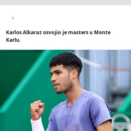
Haris
AUTOR
0
Krhalić
Karlos Alkaraz osvojio je masters u Monte
Karlu.