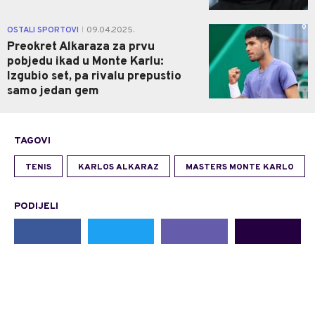
0
OSTALI SPORTOVI
09.04.2025.
|
Preokret Alkaraza za prvu
pobjedu ikad u Monte Karlu:
Izgubio set, pa rivalu prepustio
samo jedan gem
TAGOVI
TENIS
KARLOS ALKARAZ
MASTERS MONTE KARLO
PODIJELI