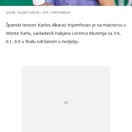
IZVOR: VALERY HACHE / AFP / PROFIMEDIA
Španski teniser Karlos Alkaraz trijumfovao je na mastersu u
Monte Karlu, savladavši Italijana Lorenca Muzetija sa 3:6,
6:1, 6:0 u finalu održanom u nedjelju. ​