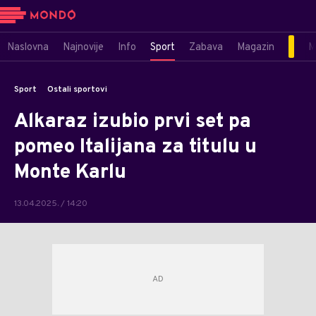
Naslovna
Najnovije
Info
Sport
Zabava
Magazin
M
Sport
Ostali sportovi
Alkaraz izubio prvi set pa
pomeo Italijana za titulu u
Monte Karlu
13.04.2025. / 14:20