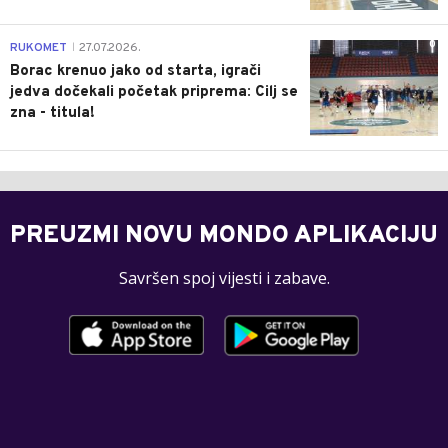
0
RUKOMET
27.07.2026.
|
Borac krenuo jako od starta, igrači
jedva dočekali početak priprema: Cilj se
zna - titula!
PREUZMI NOVU MONDO APLIKACIJU
Savršen spoj vijesti i zabave.