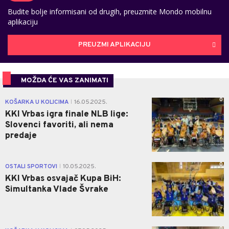
Budite bolje informisani od drugih, preuzmite Mondo mobilnu
aplikaciju
PREUZMI APLIKACIJU
MOŽDA ĆE VAS ZANIMATI
0
KOŠARKA U KOLICIMA
16.05.2025.
|
KKI Vrbas igra finale NLB lige:
Slovenci favoriti, ali nema
predaje
0
OSTALI SPORTOVI
10.05.2025.
|
KKI Vrbas osvajač Kupa BiH:
Simultanka Vlade Švrake
0