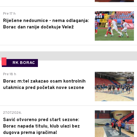
0
Pre 17 h
Riješene nedoumice - nema odlaganja:
Borac dan ranije dočekuje Velež
RK BORAC
0
Pre 18 h
Borac m:tel zakazao osam kontrolnih
utakmica pred početak nove sezone
0
27.07.2026.
Savić otvoreno pred start sezone:
Borac napada titulu, klub ulazi bez
dugova prema igračima!