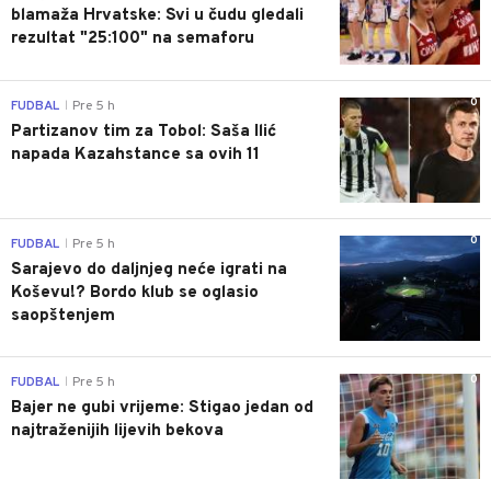
blamaža Hrvatske: Svi u čudu gledali
rezultat "25:100" na semaforu
0
FUDBAL
Pre 5 h
|
Partizanov tim za Tobol: Saša Ilić
napada Kazahstance sa ovih 11
0
FUDBAL
Pre 5 h
|
Sarajevo do daljnjeg neće igrati na
Koševu!? Bordo klub se oglasio
saopštenjem
0
FUDBAL
Pre 5 h
|
Bajer ne gubi vrijeme: Stigao jedan od
najtraženijih lijevih bekova