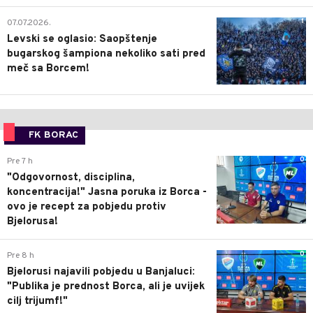
1
07.07.2026.
Levski se oglasio: Saopštenje
bugarskog šampiona nekoliko sati pred
meč sa Borcem!
FK BORAC
0
Pre 7 h
"Odgovornost, disciplina,
koncentracija!" Jasna poruka iz Borca -
ovo je recept za pobjedu protiv
Bjelorusa!
0
Pre 8 h
Bjelorusi najavili pobjedu u Banjaluci:
"Publika je prednost Borca, ali je uvijek
cilj trijumf!"