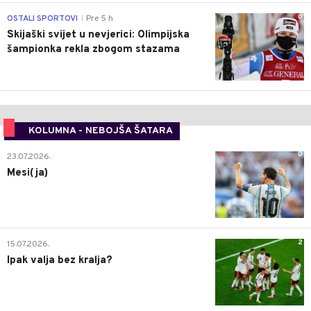
0
OSTALI SPORTOVI
Pre 5 h
|
Skijaški svijet u nevjerici: Olimpijska
šampionka rekla zbogom stazama
KOLUMNA - NEBOJŠA ŠATARA
0
23.07.2026.
Mesi(ja)
2
15.07.2026.
Ipak valja bez kralja?