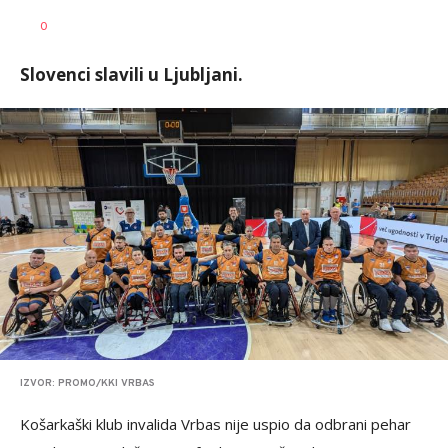
Haris
AUTOR
0
Krhalić
Slovenci slavili u Ljubljani.
IZVOR: PROMO/KKI VRBAS
Košarkaški klub invalida Vrbas nije uspio da odbrani pehar