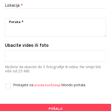
Lokacija
*
Ubacite video ili foto
Možete da ubacite do 3 fotografije ili videa. Ne smije biti
više od 25 MB.
Pristajete na
Mondo portala.
pravila korišćenja
POŠALJI