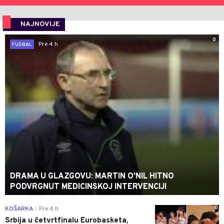
NAJNOVIJE
0
Pre 4 h
FUDBAL
DRAMA U GLAZGOVU: MARTIN O'NIL HITNO
PODVRGNUT MEDICINSKOJ INTERVENCIJI
0
KOŠARKA
Pre 4 h
|
Srbija u četvrtfinalu Eurobasketa,