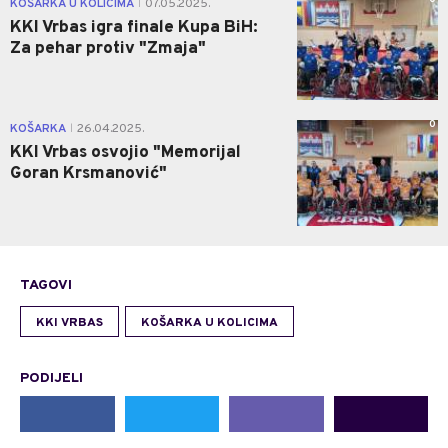
KOŠARKA U KOLICIMA
07.05.2025.
|
KKI Vrbas igra finale Kupa BiH:
Za pehar protiv "Zmaja"
0
KOŠARKA
26.04.2025.
|
KKI Vrbas osvojio "Memorijal
Goran Krsmanović"
TAGOVI
KKI VRBAS
KOŠARKA U KOLICIMA
PODIJELI