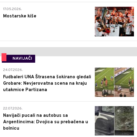
0
17.05.2026.
Mostarske kiše
NAVIJAČI
0
24.07.2026.
Fudbaleri UNA Štrasena šokirano gledali
Grobare: Nevjerovatna scena na kraju
utakmice Partizana
0
22.07.2026.
Navijači pucali na autobus sa
Argentincima: Dvojica su prebačena u
bolnicu