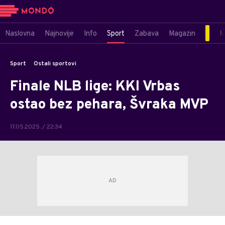
Naslovna
Najnovije
Info
Sport
Zabava
Magazin
M
Sport
Ostali sportovi
Finale NLB lige: KKI Vrbas
ostao bez pehara, Švraka MVP
17.05.2025. / 22:34