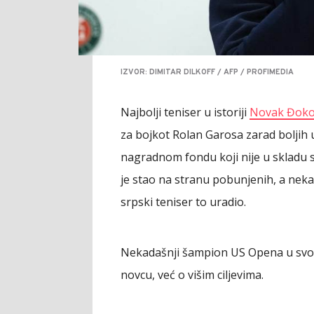
IZVOR: DIMITAR DILKOFF / AFP / PROFIMEDIA
Najbolji teniser u istoriji
Novak Đoko
za bojkot Rolan Garosa zarad boljih 
nagradnom fondu koji nije u skladu sa
je stao na stranu pobunjenih, a neka
srpski teniser to uradio.
Nekadašnji šampion US Opena u svom 
novcu, već o višim ciljevima.