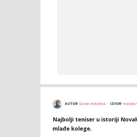
AUTOR
Goran Arbutina
IZVOR
mondo.r
Najbolji teniser u istoriji Nova
mlađe kolege.