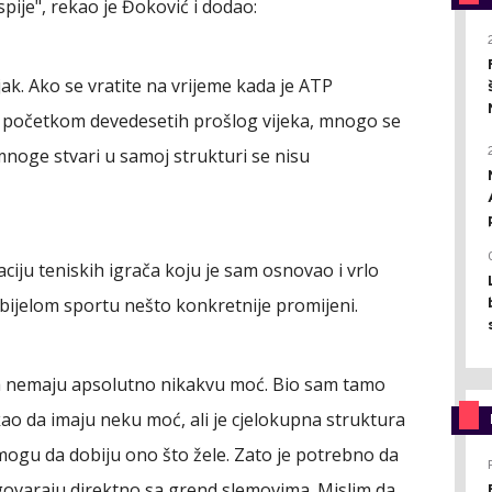
spije", rekao je Đoković i dodao:
k. Ako se vratite na vrijeme kada je ATP
 početkom devedesetih prošlog vijeka, mnogo se
noge stvari u samoj strukturi se nisu
ciju teniskih igrača koju je sam osnovao i vrlo
u bijelom sportu nešto konkretnije promijeni.
ača nemaju apsolutno nikakvu moć. Bio sam tamo
ao da imaju neku moć, ali je cjelokupna struktura
 mogu da dobiju ono što žele. Zato je potrebno da
regovaraju direktno sa grend slemovima. Mislim da