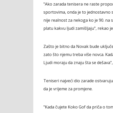
"Ako zarada tenisera ne raste propo
sportovima, onda je to jednostavno sr
nije realnost za nekoga ko je 90. na 
platu kakvu ljudi zamišljaju", rekao je
Zašto je bitno da Novak bude uključe
zato što njemu treba više novca. Kada
Ljudi moraju da znaju šta se dešava"
Teniseri najveći dio zarade ostvaru
da je vrijeme za promjene.
"Kada čujete Koko Gof da priča o tome,