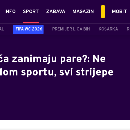
INFO
SPORT
ZABAVA
MAGAZIN
MOBIT
AL
FIFA WC 2026
PREMIJER LIGA BIH
KOŠARKA
R
ća zanimaju pare?: Ne
lom sportu, svi strijepe