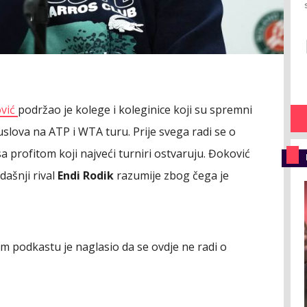
vić
podržao je kolege i koleginice koji su spremni
uslova na ATP i WTA turu. Prije svega radi se o
 profitom koji najveći turniri ostvaruju. Đoković
dašnji rival
Endi Rodik
razumije zbog čega je
podkastu je naglasio da se ovdje ne radi o