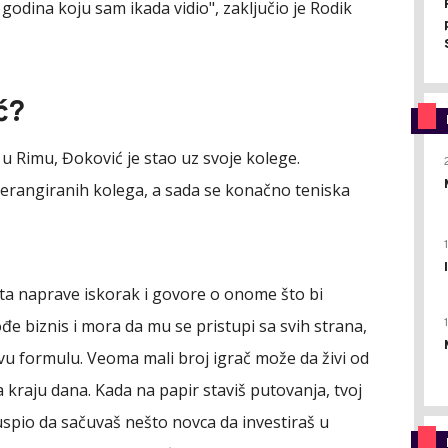
 godina koju sam ikada vidio", zaključio je Rodik
ć?
 Rimu, Đoković je stao uz svoje kolege.
žerangiranih kolega, a sada se konačno teniska
rta naprave iskorak i govore o onome što bi
ođe biznis i mora da mu se pristupi sa svih strana,
vu formulu. Veoma mali broj igrač može da živi od
a kraju dana. Kada na papir staviš putovanja, tvoj
i uspio da sačuvaš nešto novca da investiraš u