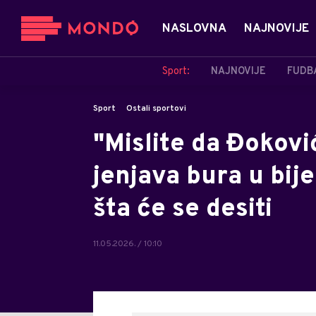
NASLOVNA
NAJNOVIJE
Sport:
NAJNOVIJE
FUDB
Sport
Ostali sportovi
"Mislite da Đokovi
jenjava bura u bije
šta će se desiti
11.05.2026. / 10:10