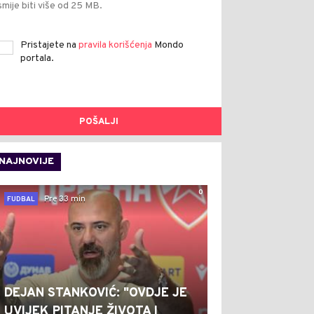
smije biti više od 25 MB.
Pristajete na
pravila korišćenja
Mondo
portala.
POŠALJI
NAJNOVIJE
0
Pre 33 min
FUDBAL
DEJAN STANKOVIĆ: "OVDJE JE
UVIJEK PITANJE ŽIVOTA I