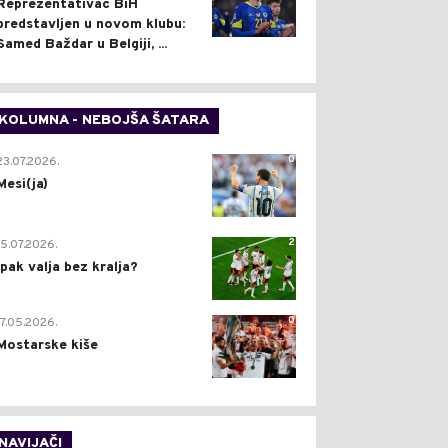
Reprezentativac BiH
predstavljen u novom klubu:
Samed Baždar u Belgiji, ...
KOLUMNA - NEBOJŠA ŠATARA
0
23.07.2026.
Mesi(ja)
2
15.07.2026.
Ipak valja bez kralja?
0
17.05.2026.
Mostarske kiše
NAVIJAČI