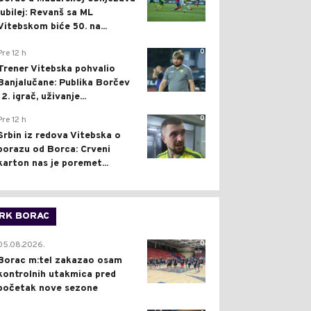
jubilej: Revanš sa ML
Vitebskom biće 50. na...
0
Pre 12 h
Trener Vitebska pohvalio
Banjalučane: Publika Borčev
12. igrač, uživanje...
0
Pre 12 h
Srbin iz redova Vitebska o
porazu od Borca: Crveni
karton nas je poremet...
RK BORAC
0
05.08.2026.
Borac m:tel zakazao osam
kontrolnih utakmica pred
početak nove sezone