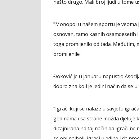
nešto drugo. Mali broj ljudi u tome u
"Monopol u našem sportu je veoma ja
osnovan, tamo kasnih osamdesetih i
toga promijenilo od tada. Međutim, m
promijenile".
Đoković je u januaru napustio Asocija
dobro zna koji je jedini način da se 
"Igrači koji se nalaze u savjetu igr
godinama i sa strane možda djeluje k
dizajnirana na taj način da igrači ne
se oni najbolji igrači ujedine i da p