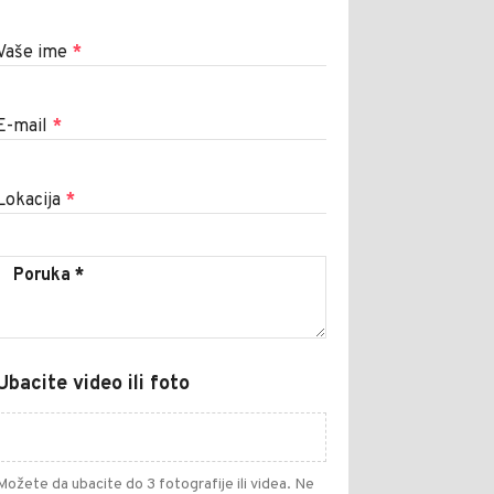
Vaše ime
*
E-mail
*
Lokacija
*
Ubacite video ili foto
Možete da ubacite do 3 fotografije ili videa. Ne