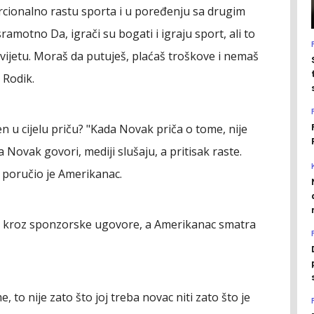
rcionalno rastu sporta i u poređenju sa drugim
amotno Da, igrači su bogati i igraju sport, ali to
svijetu. Moraš da putuješ, plaćaš troškove i nemaš
 Rodik.
n u cijelu priču? "Kada Novak priča o tome, nije
 Novak govori, mediji slušaju, a pritisak raste.
, poručio je Amerikanac.
ju kroz sponzorske ugovore, a Amerikanac smatra
 to nije zato što joj treba novac niti zato što je