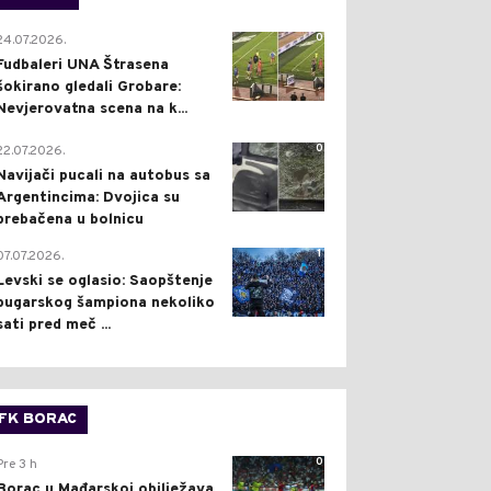
0
24.07.2026.
Fudbaleri UNA Štrasena
šokirano gledali Grobare:
Nevjerovatna scena na k...
0
22.07.2026.
Navijači pucali na autobus sa
Argentincima: Dvojica su
prebačena u bolnicu
1
07.07.2026.
Levski se oglasio: Saopštenje
bugarskog šampiona nekoliko
sati pred meč ...
FK BORAC
0
Pre 3 h
Borac u Mađarskoj obilježava