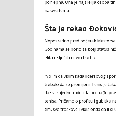
pohlepna. Ona je najzrelija osoba tih
na ovu temu.
Šta je rekao Đokovi
Neposredno pred početak Mastersa u
Godinama se borio za bolji status ni
elita uključila u ovu borbu.
"Volim da vidim kada lideri ovog spo
trebalo da se promijeni. Tenis je tak
da svi zajedno rade i da pronađu pra
tenisa. Pričamo o profitu i gubitku n
tim, sve troškove i vidiš onda da li s