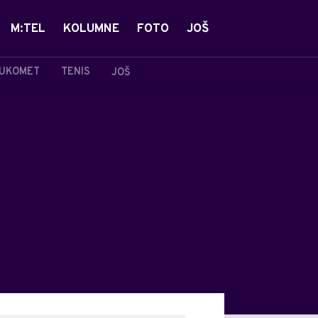
M:TEL
KOLUMNE
FOTO
JOŠ
UKOMET
TENIS
JOŠ