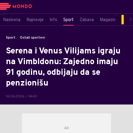
Naslovna
Najnovije
Info
Sport
Zabava
Magazin
M
Sport
Ostali sportovi
Serena i Venus Vilijams igraju
na Vimbldonu: Zajedno imaju
91 godinu, odbijaju da se
penzionišu
16.06.2026. / 14:43