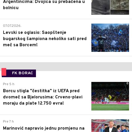
Argentincima: Dvojica su prebačena u
bolnicu
1
07.07.2026.
Levski se oglasio: Saopštenje
bugarskog šampiona nekoliko sati pred
meč sa Borcem!
FK BORAC
0
Pre 5 h
Borcu stigla "čestitka" iz UEFA pred
dvomeč sa Bjelorusima: Crveno-plavi
moraju da plate 12.750 evra!
0
Pre 7 h
Marinović napravio jednu promjenu na