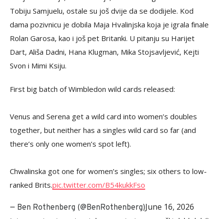
Tobiju Samjuelu, ostale su još dvije da se dodijele. Kod
dama pozivnicu je dobila Maja Hvalinjska koja je igrala finale
Rolan Garosa, kao i još pet Britanki. U pitanju su Harijet
Dart, Ališa Dadni, Hana Klugman, Mika Stojsavljević, Kejti
Svon i Mimi Ksiju.
First big batch of Wimbledon wild cards released:
Venus and Serena get a wild card into women’s doubles
together, but neither has a singles wild card so far (and
there’s only one women’s spot left).
Chwalinska got one for women’s singles; six others to low-
ranked Brits.
pic.twitter.com/B54kukkFso
June 16, 2026
— Ben Rothenberg (@BenRothenberg)