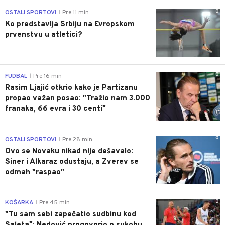
0
OSTALI SPORTOVI
Pre 11 min
|
Ko predstavlja Srbiju na Evropskom
prvenstvu u atletici?
0
FUDBAL
Pre 16 min
|
Rasim Ljajić otkrio kako je Partizanu
propao važan posao: "Tražio nam 3.000
franaka, 66 evra i 30 centi"
0
OSTALI SPORTOVI
Pre 28 min
|
Ovo se Novaku nikad nije dešavalo:
Siner i Alkaraz odustaju, a Zverev se
odmah "raspao"
0
KOŠARKA
Pre 45 min
|
"Tu sam sebi zapečatio sudbinu kod