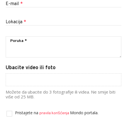
E-mail
*
Lokacija
*
Ubacite video ili foto
Možete da ubacite do 3 fotografije ili videa. Ne smije biti
više od 25 MB.
Pristajete na
Mondo portala.
pravila korišćenja