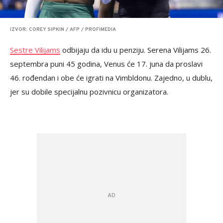
IZVOR: COREY SIPKIN / AFP / PROFIMEDIA
Sestre Vilijams
odbijaju da idu u penziju. Serena Vilijams 26.
septembra puni 45 godina, Venus će 17. juna da proslavi
46. rođendan i obe će igrati na Vimbldonu. Zajedno, u dublu,
jer su dobile specijalnu pozivnicu organizatora.