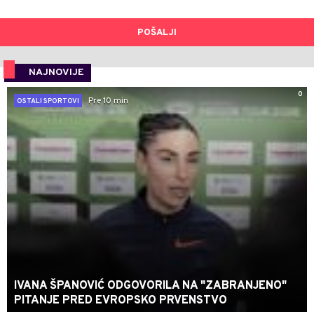
POŠALJI
NAJNOVIJE
0
Pre 10 min
OSTALI SPORTOVI
IVANA ŠPANOVIĆ ODGOVORILA NA "ZABRANJENO"
PITANJE PRED EVROPSKO PRVENSTVO