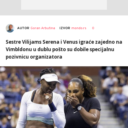
AUTOR
Goran Arbutina
0
IZVOR
mondo.rs
Sestre Vilijams Serena i Venus igraće zajedno na
Vimbldonu u dublu pošto su dobile specijalnu
pozivnicu organizatora