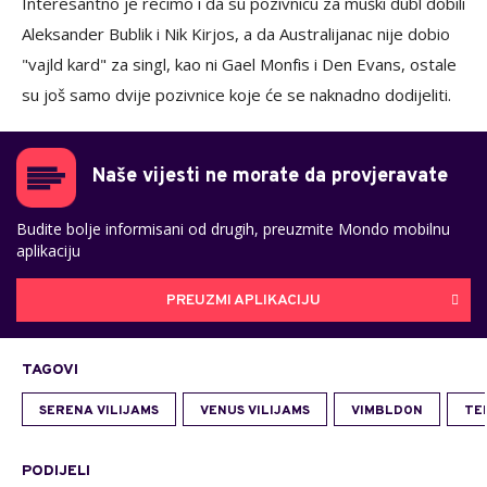
Interesantno je recimo i da su pozivnicu za muški dubl dobili
Aleksander Bublik i Nik Kirjos, a da Australijanac nije dobio
"vajld kard" za singl, kao ni Gael Monfis i Den Evans, ostale
su još samo dvije pozivnice koje će se naknadno dodijeliti.
Naše vijesti ne morate da provjeravate
Budite bolje informisani od drugih, preuzmite Mondo mobilnu
aplikaciju
PREUZMI APLIKACIJU
TAGOVI
SERENA VILIJAMS
VENUS VILIJAMS
VIMBLDON
TE
PODIJELI