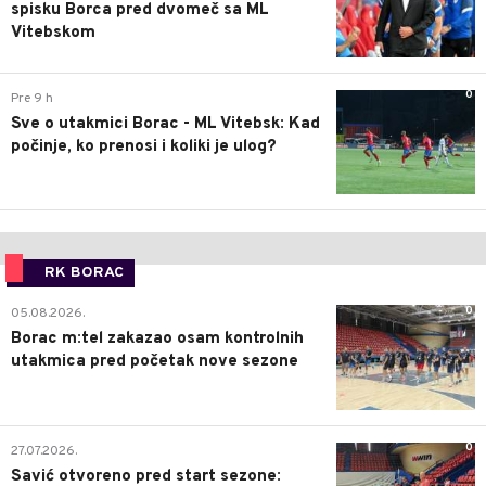
spisku Borca pred dvomeč sa ML
Vitebskom
0
Pre 9 h
Sve o utakmici Borac - ML Vitebsk: Kad
počinje, ko prenosi i koliki je ulog?
RK BORAC
0
05.08.2026.
Borac m:tel zakazao osam kontrolnih
utakmica pred početak nove sezone
0
27.07.2026.
Savić otvoreno pred start sezone: