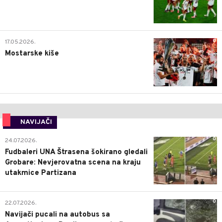
0
17.05.2026.
Mostarske kiše
NAVIJAČI
0
24.07.2026.
Fudbaleri UNA Štrasena šokirano gledali
Grobare: Nevjerovatna scena na kraju
utakmice Partizana
0
22.07.2026.
Navijači pucali na autobus sa