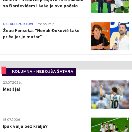
Saleta": Nedović progovorio o sukobu
sa Đorđevićem i kako je sve počelo
0
OSTALI SPORTOVI
Pre 59 min
|
Žoao Fonseka: "Novak Đoković tako
priča jer je mator"
KOLUMNA - NEBOJŠA ŠATARA
0
23.07.2026.
Mesi(ja)
2
15.07.2026.
Ipak valja bez kralja?