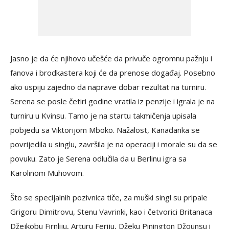
Jasno je da će njihovo učešće da privuče ogromnu pažnju i
fanova i brodkastera koji će da prenose događaj. Posebno
ako uspiju zajedno da naprave dobar rezultat na turniru.
Serena se posle četiri godine vratila iz penzije i igrala je na
turniru u Kvinsu. Tamo je na startu takmičenja upisala
pobjedu sa Viktorijom Mboko. Nažalost, Kanađanka se
povrijedila u singlu, završila je na operaciji i morale su da se
povuku. Zato je Serena odlučila da u Berlinu igra sa
Karolinom Muhovom.
Što se specijalnih pozivnica tiče, za muški singl su pripale
Grigoru Dimitrovu, Stenu Vavrinki, kao i četvorici Britanaca
Džejkobu Firnliju, Arturu Feriju, Džeku Pinington Džounsu i