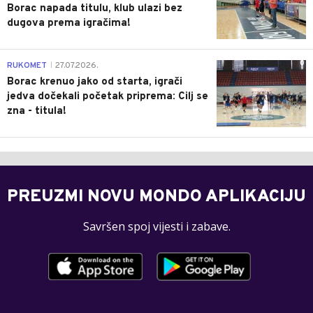
Borac napada titulu, klub ulazi bez
dugova prema igračima!
0
RUKOMET
27.07.2026.
|
Borac krenuo jako od starta, igrači
jedva dočekali početak priprema: Cilj se
zna - titula!
PREUZMI NOVU MONDO APLIKACIJU
Savršen spoj vijesti i zabave.