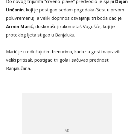
Do novog trijumfa "crveno-plave" predvodio je sjajni
Dejan
Unčanin
, koji je postigao sedam pogodaka (šest u prvom
poluvremenu), a veliki doprinos osvajanju tri boda dao je
Armin Marić
, doskorašnji rukometaš Vogošće, koji je
proteklog ljeta stigao u Banjaluku.
Marić je u odlučujućim trenucima, kada su gosti napravili
veliki pritisak, postigao tri gola i sačuvao prednost
Banjalučana.