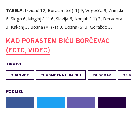
Odigrano u subotu:
Sloga - Bosna (V)
21:19
Bosna (S) - Izviđač
21:29
Derventa - Slavija
28:16
Maglaj - Zrinjski
25:23
Slobodan: Konjuh
TABELA:
Izviđač 12, Borac m:tel (-1) 9, Vogošća 9, Zrinjski
6, Sloga 6, Maglaj (-1) 6, Slavija 6, Konjuh (-1) 3, Derventa
3, Kakanj 3, Bosna (V) (-1) 3, Bosna (S) 3, Goražde 3.
KAD PORASTEM BIĆU BORČEVAC
(FOTO, VIDEO)