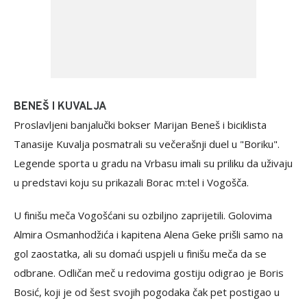
BENEŠ I KUVALJA
Proslavljeni banjalučki bokser Marijan Beneš i biciklista
Tanasije Kuvalja posmatrali su večerašnji duel u "Boriku".
Legende sporta u gradu na Vrbasu imali su priliku da uživaju
u predstavi koju su prikazali Borac m:tel i Vogošča.
U finišu meča Vogošćani su ozbiljno zaprijetili. Golovima
Almira Osmanhodžića i kapitena Alena Geke prišli samo na
gol zaostatka, ali su domaći uspjeli u finišu meča da se
odbrane. Odličan meč u redovima gostiju odigrao je Boris
Bosić, koji je od šest svojih pogodaka čak pet postigao u