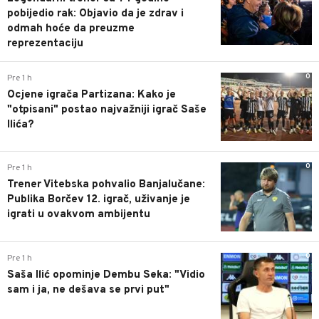
ĐANI INFANTINO UZVRAĆA UDARAC: POSLIJE
NAPADA NA NJEGA, KRENUO U KONTRAOFANZIVU,
ARGENTINCI JAVNO STALI UZ NJEGA
0
Pre 57 min
Legendarni trener sa 74 godine
pobijedio rak: Objavio da je zdrav i
odmah hoće da preuzme
reprezentaciju
0
Pre 1 h
Ocjene igrača Partizana: Kako je
"otpisani" postao najvažniji igrač Saše
Ilića?