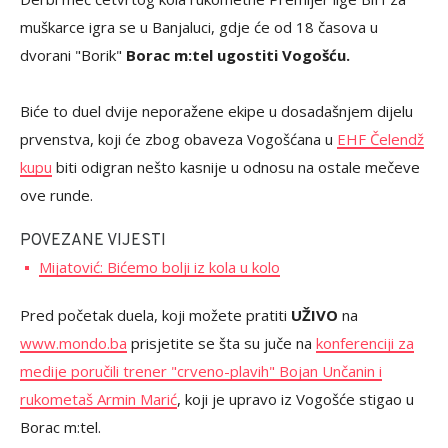
NAJAVA MEČA:
Derbi meč četvrtog kola rukometne Premijer lige BiH za
muškarce igra se u Banjaluci, gdje će od 18 časova u
dvorani "Borik"
Borac m:tel ugostiti Vogošću.
Biće to duel dvije neporažene ekipe u dosadašnjem dijelu
prvenstva, koji će zbog obaveza Vogošćana u
EHF Čelendž
kupu
biti odigran nešto kasnije u odnosu na ostale mečeve
ove runde.