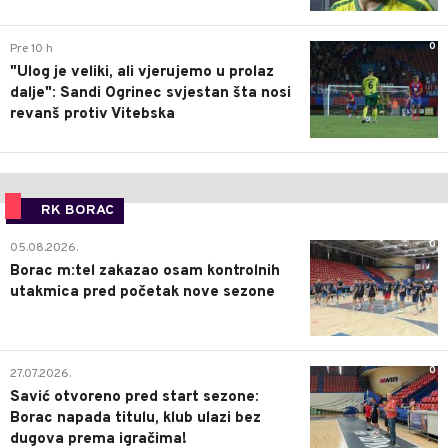
0
Pre 1 h
Trener Vitebska pohvalio Banjalučane:
Publika Borčev 12. igrač, uživanje je
igrati u ovakvom ambijentu
0
Pre 1 h
Srbin iz redova Vitebska o porazu od
Borca: Crveni karton nas je poremetio,
ali ide revanš - ništa još nije gotovo
0
Pre 10 h
"Ulog je veliki, ali vjerujemo u prolaz
dalje": Sandi Ogrinec svjestan šta nosi
revanš protiv Vitebska
RK BORAC