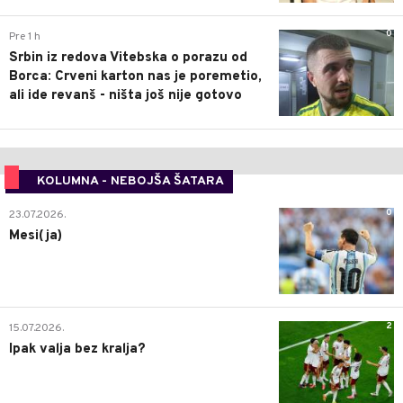
0
Pre 1 h
Trener Vitebska pohvalio Banjalučane:
Publika Borčev 12. igrač, uživanje je
igrati u ovakvom ambijentu
0
Pre 1 h
Saša Ilić opominje Dembu Seka: "Vidio
sam i ja, ne dešava se prvi put"
0
Pre 1 h
Srbin iz redova Vitebska o porazu od
Borca: Crveni karton nas je poremetio,
ali ide revanš - ništa još nije gotovo
KOLUMNA - NEBOJŠA ŠATARA