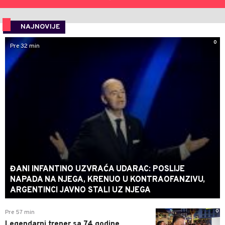
Možete da ubacite do 3 fotografije ili videa. Ne smije biti
više od 25 MB.
Pristajete na
Mondo portala.
pravila korišćenja
POŠALJI
NAJNOVIJE
0
Pre 32 min