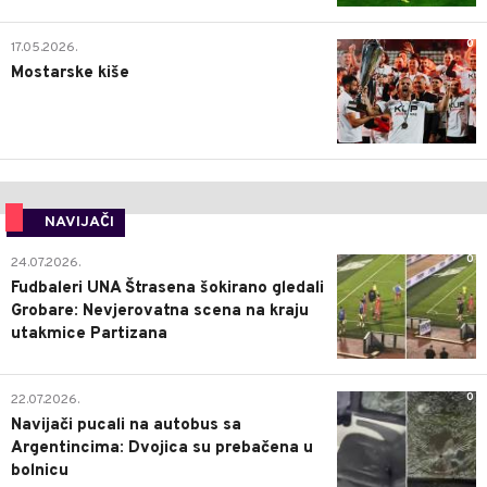
0
23.07.2026.
Mesi(ja)
2
15.07.2026.
Ipak valja bez kralja?
0
17.05.2026.
Mostarske kiše
NAVIJAČI