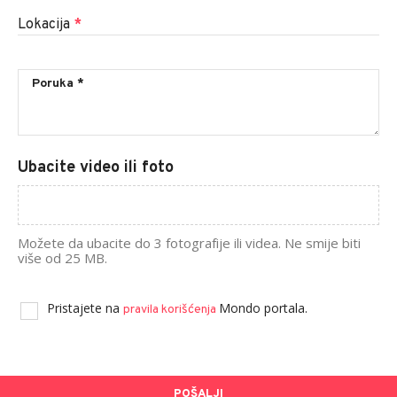
Dojavite nam vijest
Naslov
*
Vaše ime
*
E-mail
*
Lokacija
*
Ubacite video ili foto