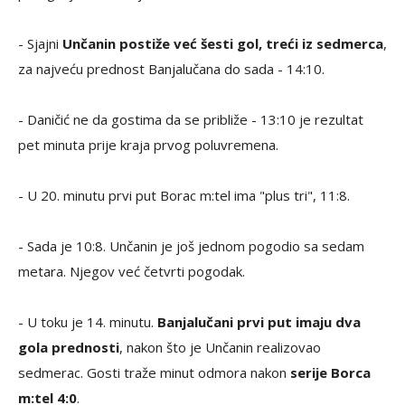
IZVOR: MONDO/GORAN ARBUTINA
- Vogošća preko Almira Osmanhodžića u posljednjem
minutu smanjuje na
14:11. Borac m:tel na pauzu odlazi
sa tri gola prednosti.
- Trener "crveno-plavih" Bojan Unčanin minut prije kraja
prvog dijela traži tajm-aut.
- Sjajni
Unčanin postiže već šesti gol, treći iz sedmerca
,
za najveću prednost Banjalučana do sada - 14:10.
- Daničić ne da gostima da se približe - 13:10 je rezultat
pet minuta prije kraja prvog poluvremena.