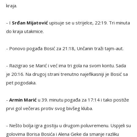
kraja.
- I
Srđan Mijatović
upisuje se u strijelce, 22:19. Tri minuta
do kraja utakmice.
- Ponovo pogađa Bosić za 21:18, Unčanin traži tajm-aut.
- Razigrao se Marić i već ima tri gola na svom kontu. Sada
je 20:16. Na drugoj strani trenutno najefikasniji je Bosić sa
pet pogodaka.
-
Armin Marić
u 39. minutu pogađa za 17:14 i tako postiže
prvi gol večeras protiv svog bivšeg kluba.
- Nešto bolja igra gostiju u drugom poluvremenu. Uspjeli su
golovima Borisa Bosića i Alena Geke da smanje razliku