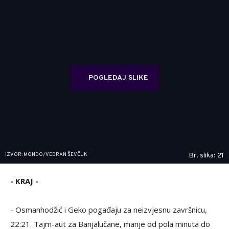
POGLEDAJ SLIKE
IZVOR: MONDO/VEDRAN ŠEVČUK
Br. slika: 21
- KRAJ -
- Osmanhodžić i Geko pogađaju za neizvjesnu završnicu,
22:21. Tajm-aut za Banjalučane, manje od pola minuta do