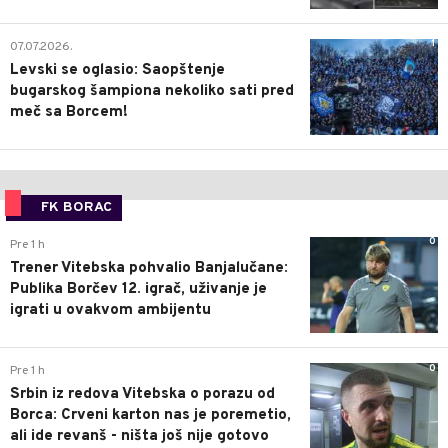
0
24.07.2026.
Fudbaleri UNA Štrasena šokirano gledali
Grobare: Nevjerovatna scena na kraju
utakmice Partizana
0
22.07.2026.
Navijači pucali na autobus sa
Argentincima: Dvojica su prebačena u
bolnicu
1
07.07.2026.
Levski se oglasio: Saopštenje
bugarskog šampiona nekoliko sati pred
meč sa Borcem!
FK BORAC