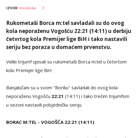
3
IZVOR
mondo.ba
Rukometaši Borca m:tel savladali su do ovog
kola neporaženu Vogošću 22:21 (14:11) u derbiju
četvrtog kola Premijer lige BiH i tako nastavili
seriju bez poraza u domaćem prvenstvu.
Veliki trijumf upisali su rukometaši Borca m:tel u četvrtom
kolu Premijer lige BiH.
Banjalučani su u svom "Boriku" savladali do ovog kola
neporaženu Vogošću
22:21
(14:11) i tako trećim trijumfom
u sezoni nastavili pobjedničku seriju.
BORAC M:TEL - VOGOŠĆA 22:21 (14:11)