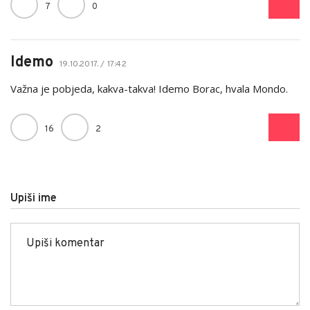
Svaka cast momci. Hana je bog
3
1
Aj BORAC
19.10.2017. / 19:35
Tako je braćo...zna se ko je šampion...
7
0
Idemo
19.10.2017. / 17:42
Važna je pobjeda, kakva-takva! Idemo Borac, hvala Mondo.
16
2