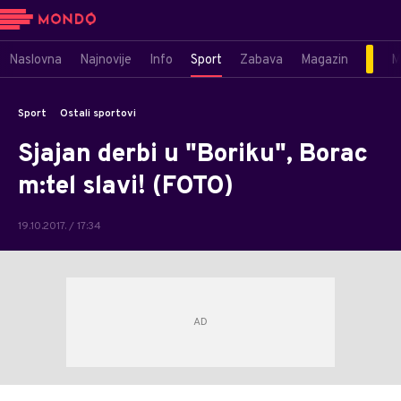
Naslovna
Najnovije
Info
Sport
Zabava
Magazin
M
Sport
Ostali sportovi
Sjajan derbi u "Boriku", Borac
m:tel slavi! (FOTO)
19.10.2017. / 17:34