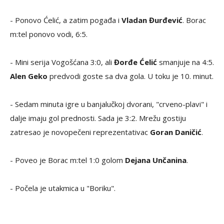
- U 20. minutu prvi put Borac m:tel ima "plus tri", 11:8.
- Sada je 10:8. Unčanin je još jednom pogodio sa sedam
metara. Njegov već četvrti pogodak.
- U toku je 14. minutu.
Banjalučani prvi put imaju dva
gola prednosti
, nakon što je Unčanin realizovao
sedmerac. Gosti traže minut odmora nakon
serije Borca
m:tel 4:0
.
- Ponovo Ćelić, a zatim pogađa i
Vladan Đurđević
. Borac
m:tel ponovo vodi, 6:5.
- Mini serija Vogošćana 3:0, ali
Đorđe Ćelić
smanjuje na 4:5.
Alen Geko
predvodi goste sa dva gola. U toku je 10. minut.
- Sedam minuta igre u banjalučkoj dvorani, "crveno-plavi" i