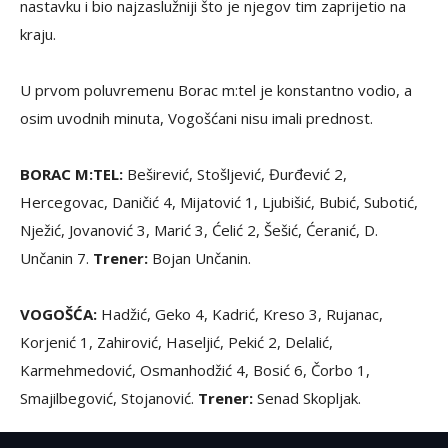
nastavku i bio najzaslužniji što je njegov tim zaprijetio na
kraju.
U prvom poluvremenu Borac m:tel je konstantno vodio, a
osim uvodnih minuta, Vogošćani nisu imali prednost.
BORAC M:TEL:
Beširević, Stošljević, Đurđević 2,
Hercegovac, Daničić 4, Mijatović 1, Ljubišić, Bubić, Subotić,
Nježić, Jovanović 3, Marić 3, Ćelić 2, Šešić, Ćeranić, D.
Unčanin 7.
Trener:
Bojan Unčanin.
VOGOŠĆA:
Hadžić, Geko 4, Kadrić, Kreso 3, Rujanac,
Korjenić 1, Zahirović, Haseljić, Pekić 2, Delalić,
Karmehmedović, Osmanhodžić 4, Bosić 6, Čorbo 1,
Smajilbegović, Stojanović.
Trener:
Senad Skopljak.