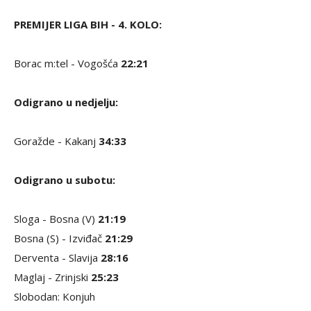
POVEZANE VIJESTI
Mijatović: Bićemo bolji iz kola u kolo
Pred početak duela, koji možete pratiti
UŽIVO
na
www.mondo.ba
prisjetite se šta su juče na
konferenciji za
medije poručili trener "crveno-plavih" Bojan Unčanin i
rukometaš Armin Marić
, koji je upravo iz Vogošće stigao u
Borac m:tel.
PREMIJER LIGA BIH - 4. KOLO:
Borac m:tel - Vogošća
22:21
Odigrano u nedjelju:
Goražde - Kakanj
34:33