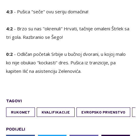
4:3
- Pušica "seče" ovu seriju domaćina!
4:2
- Brzo su nas "okrenuli" Hrvati, tačnije omaleni Štrlek sa
tri gola. Razbranio se Šego!
0:2
- Odličan početak Srbije u bučnoj dvorani, u kojoj malo
ko nije obukao "kockasti" dres. Pušica iz tranzicije, pa
kapiten Ilić na asistenciju Zelenovića.
TAGOVI
RUKOMET
KVALIFIKACIJE
EVROPSKO PRVENSTVO
PODIJELI