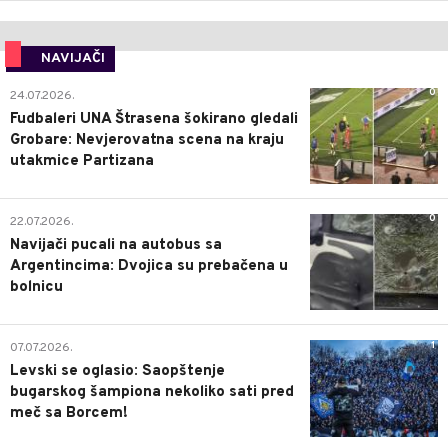
NAVIJAČI
0
24.07.2026.
Fudbaleri UNA Štrasena šokirano gledali
Grobare: Nevjerovatna scena na kraju
utakmice Partizana
0
22.07.2026.
Navijači pucali na autobus sa
Argentincima: Dvojica su prebačena u
bolnicu
1
07.07.2026.
Levski se oglasio: Saopštenje
bugarskog šampiona nekoliko sati pred
meč sa Borcem!