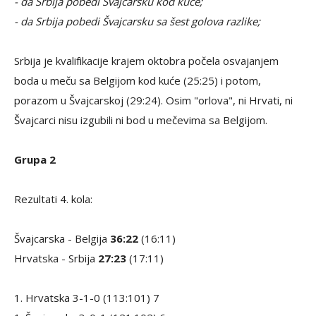
- da Srbija pobedi Švajcarsku kod kuće;
- da Srbija pobedi Švajcarsku sa šest golova razlike;
Srbija je kvalifikacije krajem oktobra počela osvajanjem
boda u meču sa Belgijom kod kuće (25:25) i potom,
porazom u Švajcarskoj (29:24). Osim "orlova", ni Hrvati, ni
Švajcarci nisu izgubili ni bod u mečevima sa Belgijom.
Grupa 2
Rezultati 4. kola:
Švajcarska - Belgija
36:22
(16:11)
Hrvatska - Srbija
27:23
(17:11)
1. Hrvatska 3-1-0 (113:101) 7