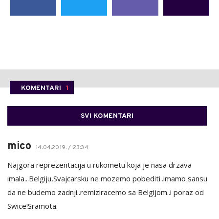
KOMENTARI
1
SVI KOMENTARI
mico
14.04.2019. / 23:34
Najgora reprezentacija u rukometu koja je nasa drzava
imala...Belgiju,Svajcarsku ne mozemo pobediti..imamo sansu
da ne budemo zadnji..remiziracemo sa Belgijom..i poraz od
Swice!Sramota.