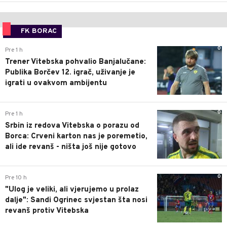
FK BORAC
0
Pre 1 h
Trener Vitebska pohvalio Banjalučane:
Publika Borčev 12. igrač, uživanje je
igrati u ovakvom ambijentu
0
Pre 1 h
Srbin iz redova Vitebska o porazu od
Borca: Crveni karton nas je poremetio,
ali ide revanš - ništa još nije gotovo
0
Pre 10 h
"Ulog je veliki, ali vjerujemo u prolaz
dalje": Sandi Ogrinec svjestan šta nosi
revanš protiv Vitebska