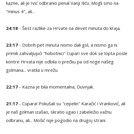
kazne, ali je Ivić odbranio penal Vanji Iliću. Mogli smo na
"minus 4", ali...
24:18
- Šest razlike za Hrvate na devet minuta do kraja.
23:17
- Dobrih pet minuta nismo dali gol, a nismo ga ni
primili zahvaljujući "hobotnici" Cupari sve dok se lopta posle
kontre Hrvata nije odbila o prečku pa od noge našeg
golmana... vratila u mrežu.
22:17
- Kazna je bila momentalna, Duvnjak.
21:17
- Cupara! Pokušali su "cepelin" Karačić i Vranković, ali
je naš golman izašao, skratio ugao i zabeležio važnu
odbranu, ali... Mošić nije pogodio na drugoj strani.