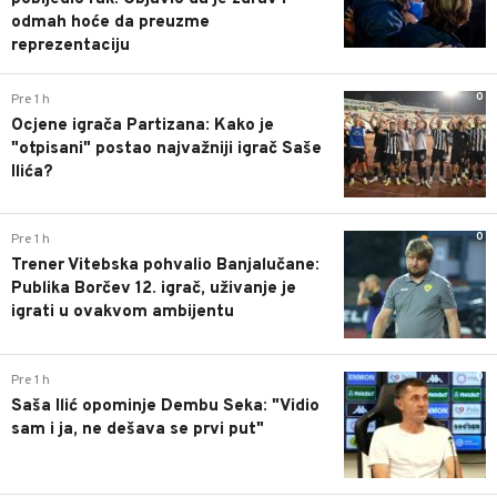
odmah hoće da preuzme
reprezentaciju
0
Pre 1 h
Ocjene igrača Partizana: Kako je
"otpisani" postao najvažniji igrač Saše
Ilića?
0
Pre 1 h
Trener Vitebska pohvalio Banjalučane:
Publika Borčev 12. igrač, uživanje je
igrati u ovakvom ambijentu
0
Pre 1 h
Saša Ilić opominje Dembu Seka: "Vidio
sam i ja, ne dešava se prvi put"