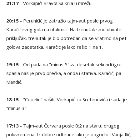
21:17
- Vorkapić! Bravo! Sa krila u mrežu.
20:15
- Peruničić je zatražio tajm-aut posle prvog
Karačićevog gola na utakmici. Na trenutak smo uhvatili
priključak, trenutak je bio potreban da se vratimo na pet
golova zaostatka. Karačić je lako rešio 1 na 1.
19:15
- Od pada na "minus 5" za desetak sekundi igre
spasla nas je prvo prečka, a onda i stativa. Karačić, pa
Mandić.
18:15
- "Cepelin" naših, Vorkapić za Sretenovića i sada je
"minus 3".
17:13
- Tajm-aut Červara posle 0:2 na startu drugog
poluvremena. Iz dobre odbrane lako je pogodio i Vanja Ilić,