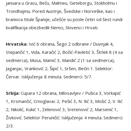
januara u Gracu, Beču, Malmeu, Geteborgu, Stokholmu i
Trondhajmu. Pored Austrije, Švedske i Norveške, kao i
branioca titule Španije, učešće su posle četiri od šest rundi
kvalifikacija obezbedili Nemci, Slovenci i Hrvati.
Hrvatska:
Ivić 6 obrana, Šego 2 odbrane / Duvnjak 4,
Stepančić 1, Vida, Karačić 2, Božić-Pavletić 3, Štrlek 8 (4 sa
sedmerca), Musa, Mamić 3, Mandić 2 (1 sa sedmerca),
Jaganjac, Vranković 2, Šipić 1, Sršen, Bećiri 1. Selektor:
Červar. Isključenja: 8 minuta. Sedmerci: 5/7.
Srbija:
Cupara 12 obrana, Milosavljev / Pušica 3, Vorkapić
1, Krsmančić, Crnoglavac 2, Pešić 3, N. Ilić 3, Mošić 2, V. Ilić
2, Nikolić, Kukić 1, Zelenović 3, Sretenović 2, Marsenić 1,
Živković. Selektor Peruničić: Isključenja: 4 minuta. Sedmerci:
2/3.