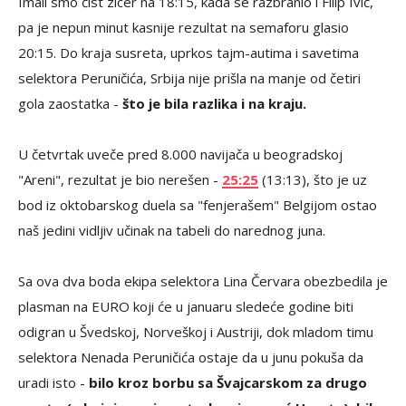
Imali smo čist zicer na 18:15, kada se razbranio i Filip Ivić,
pa je nepun minut kasnije rezultat na semaforu glasio
20:15. Do kraja susreta, uprkos tajm-autima i savetima
selektora Peruničića, Srbija nije prišla na manje od četiri
gola zaostatka -
što je bila razlika i na kraju.
U četvrtak uveče pred 8.000 navijača u beogradskoj
"Areni", rezultat je bio nerešen -
25:25
(13:13), što je uz
bod iz oktobarskog duela sa "fenjerašem" Belgijom ostao
naš jedini vidljiv učinak na tabeli do narednog juna.
Sa ova dva boda ekipa selektora Lina Červara obezbedila je
plasman na EURO koji će u januaru sledeće godine biti
odigran u Švedskoj, Norveškoj i Austriji, dok mladom timu
selektora Nenada Peruničića ostaje da u junu pokuša da
uradi isto -
bilo kroz borbu sa Švajcarskom za drugo