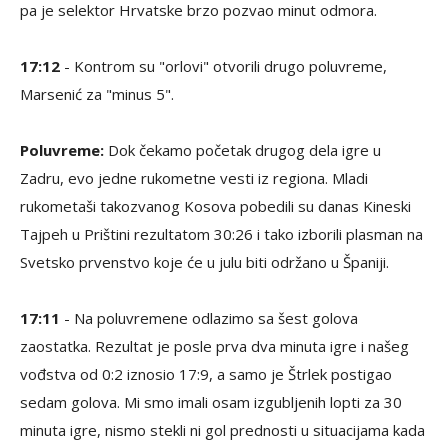
pa je selektor Hrvatske brzo pozvao minut odmora.
17:12
- Kontrom su "orlovi" otvorili drugo poluvreme,
Marsenić za "minus 5".
Poluvreme:
Dok čekamo početak drugog dela igre u
Zadru, evo jedne rukometne vesti iz regiona. Mladi
rukometaši takozvanog Kosova pobedili su danas Kineski
Tajpeh u Prištini rezultatom 30:26 i tako izborili plasman na
Svetsko prvenstvo koje će u julu biti održano u Španiji.
17:11
- Na poluvremene odlazimo sa šest golova
zaostatka. Rezultat je posle prva dva minuta igre i našeg
vođstva od 0:2 iznosio 17:9, a samo je Štrlek postigao
sedam golova. Mi smo imali osam izgubljenih lopti za 30
minuta igre, nismo stekli ni gol prednosti u situacijama kada