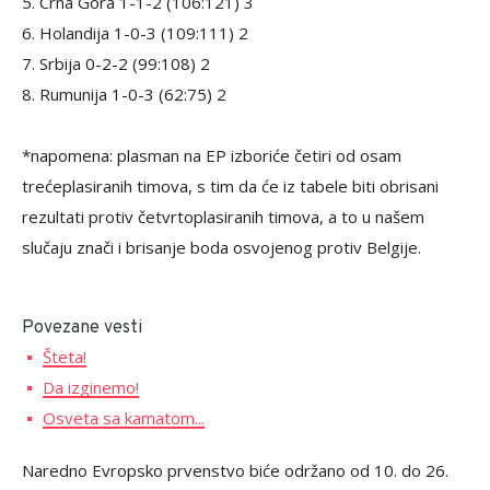
5. Crna Gora 1-1-2 (106:121) 3
6. Holandija 1-0-3 (109:111) 2
7. Srbija 0-2-2 (99:108) 2
8. Rumunija 1-0-3 (62:75) 2
*napomena: plasman na EP izboriće četiri od osam
trećeplasiranih timova, s tim da će iz tabele biti obrisani
rezultati protiv četvrtoplasiranih timova, a to u našem
slučaju znači i brisanje boda osvojenog protiv Belgije.
Povezane vesti
Šteta!
Da izginemo!
Osveta sa kamatom...
Naredno Evropsko prvenstvo biće održano od 10. do 26.