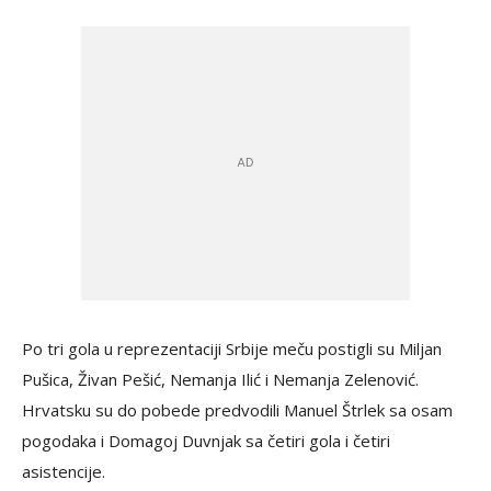
Po tri gola u reprezentaciji Srbije meču postigli su Miljan
Pušica, Živan Pešić, Nemanja Ilić i Nemanja Zelenović.
Hrvatsku su do pobede predvodili Manuel Štrlek sa osam
pogodaka i Domagoj Duvnjak sa četiri gola i četiri
asistencije.