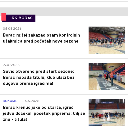
RK BORAC
0
05.08.2026.
Borac m:tel zakazao osam kontrolnih
utakmica pred početak nove sezone
0
27.07.2026.
Savić otvoreno pred start sezone:
Borac napada titulu, klub ulazi bez
dugova prema igračima!
0
RUKOMET
27.07.2026.
|
Borac krenuo jako od starta, igrači
jedva dočekali početak priprema: Cilj se
zna - titula!