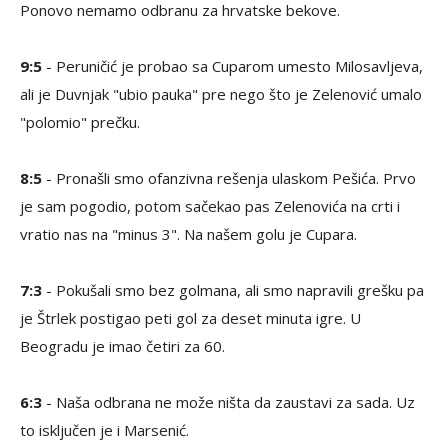
Ponovo nemamo odbranu za hrvatske bekove.
9:5
- Peruničić je probao sa Cuparom umesto Milosavljeva,
ali je Duvnjak "ubio pauka" pre nego što je Zelenović umalo
"polomio" prečku.
8:5
- Pronašli smo ofanzivna rešenja ulaskom Pešića. Prvo
je sam pogodio, potom sačekao pas Zelenovića na crti i
vratio nas na "minus 3". Na našem golu je Cupara.
7:3
- Pokušali smo bez golmana, ali smo napravili grešku pa
je Štrlek postigao peti gol za deset minuta igre. U
Beogradu je imao četiri za 60.
6:3
- Naša odbrana ne može ništa da zaustavi za sada. Uz
to isključen je i Marsenić.