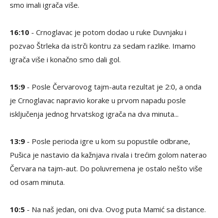
smo imali igrača više.
16:10
- Crnoglavac je potom dodao u ruke Duvnjaku i
pozvao Štrleka da istrči kontru za sedam razlike. Imamo
igrača više i konačno smo dali gol.
15:9
- Posle Červarovog tajm-auta rezultat je 2:0, a onda
je Crnoglavac napravio korake u prvom napadu posle
isključenja jednog hrvatskog igrača na dva minuta...
13:9
- Posle perioda igre u kom su popustile odbrane,
Pušica je nastavio da kažnjava rivala i trećim golom naterao
Červara na tajm-aut. Do poluvremena je ostalo nešto više
od osam minuta.
10:5
- Na naš jedan, oni dva. Ovog puta Mamić sa distance.