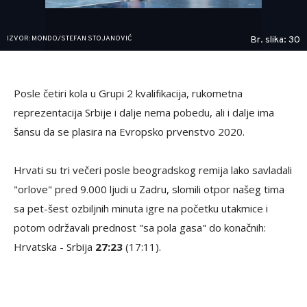
IZVOR: MONDO/STEFAN STOJANOVIĆ
Br. slika: 30
Posle četiri kola u Grupi 2 kvalifikacija, rukometna
reprezentacija Srbije i dalje nema pobedu, ali i dalje ima
šansu da se plasira na Evropsko prvenstvo 2020.
Hrvati su tri večeri posle beogradskog remija lako savladali
"orlove" pred 9.000 ljudi u Zadru, slomili otpor našeg tima
sa pet-šest ozbiljnih minuta igre na početku utakmice i
potom održavali prednost "sa pola gasa" do konačnih:
Hrvatska - Srbija
27:23
(17:11).