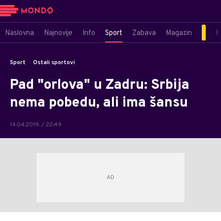
Naslovna
Najnovije
Info
Sport
Zabava
Magazin
M
Sport
Ostali sportovi
Pad "orlova" u Zadru: Srbija
nema pobedu, ali ima šansu
14.04.2019. / 22:49