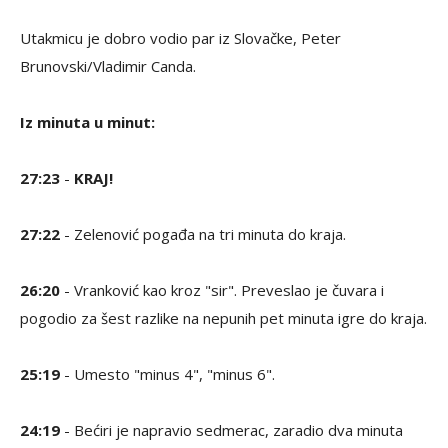
Utakmicu je dobro vodio par iz Slovačke, Peter
Brunovski/Vladimir Canda.
Iz minuta u minut:
27:23
-
KRAJ!
27:22
- Zelenović pogađa na tri minuta do kraja.
26:20
- Vranković kao kroz "sir". Preveslao je čuvara i
pogodio za šest razlike na nepunih pet minuta igre do kraja.
25:19
- Umesto "minus 4", "minus 6".
24:19
- Bećiri je napravio sedmerac, zaradio dva minuta