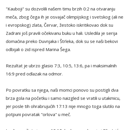
"Kauboji" su dozvolili našem timu brzih 0:2 na otvaranju
meča, zbog čega ih je osvajač olimpijskog i svetskog (ali ne
i evropskog) zlata, Červar, žestoko iskritikovao dok su
Zadrani još pravili očekivanu buku u hali. Usledila je serija
domaćina preko Duvnjaka i Štrleka, dok su se naši bekovi
odbijali o zid ispred Marina Šega.
Rezultat je ubrzo glasio 7:3, 10:5, 13:6, pa i maksimalnih
16:9 pred odlazak na odmor.
Po povratku sa njega, naši momci ponovo su postigli dva
brza gola na početku i samo naizgled se vratili u utakmicu,
jer posle tih ohrabrujućih 17:13 nije mnogo toga slutilo na
potpuni povratak "orlova" u meč.