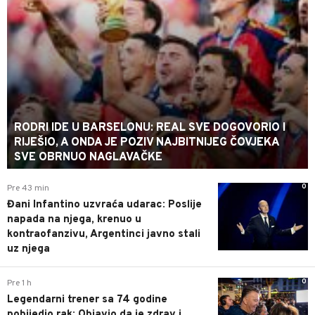
RODRI IDE U BARSELONU: REAL SVE DOGOVORIO I
RIJEŠIO, A ONDA JE POZIV NAJBITNIJEG ČOVJEKA
SVE OBRNUO NAGLAVAČKE
0
Pre 43 min
Đani Infantino uzvraća udarac: Poslije
napada na njega, krenuo u
kontraofanzivu, Argentinci javno stali
uz njega
0
Pre 1 h
Legendarni trener sa 74 godine
pobijedio rak: Objavio da je zdrav i