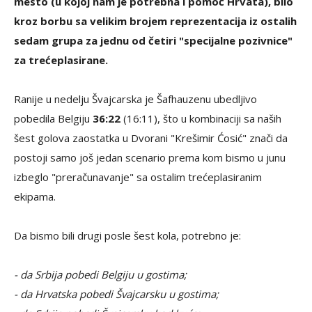
mesto (u kojoj nam je potrebna i pomoć Hrvata), bilo
kroz borbu sa velikim brojem reprezentacija iz ostalih
sedam grupa za jednu od četiri "specijalne pozivnice"
za trećeplasirane.
Ranije u nedelju Švajcarska je Šafhauzenu ubedljivo
pobedila Belgiju
36:22
(16:11), što u kombinaciji sa naših
šest golova zaostatka u Dvorani "Krešimir Ćosić" znači da
postoji samo još jedan scenario prema kom bismo u junu
izbeglo "preračunavanje" sa ostalim trećeplasiranim
ekipama.
Da bismo bili drugi posle šest kola, potrebno je:
- da Srbija pobedi Belgiju u gostima;
- da Hrvatska pobedi Švajcarsku u gostima;