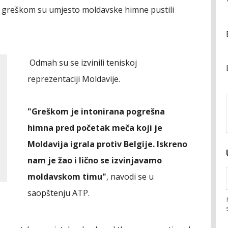
e, greškom su umjesto moldavske himne pustili
Odmah su se izvinili teniskoj
reprezentaciji Moldavije.
"Greškom je intonirana pogrešna
himna pred početak meča koji je
Moldavija igrala protiv Belgije. Iskreno
nam je žao i lično se izvinjavamo
moldavskom timu"
, navodi se u
saopštenju ATP.