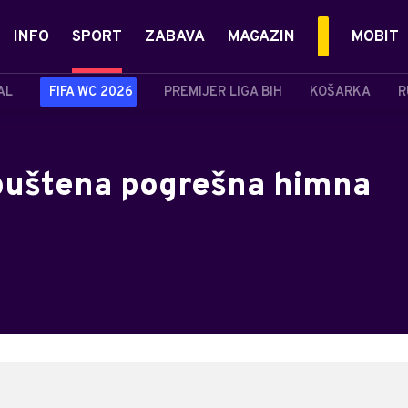
INFO
SPORT
ZABAVA
MAGAZIN
MOBIT
AL
FIFA WC 2026
PREMIJER LIGA BIH
KOŠARKA
R
puštena pogrešna himna