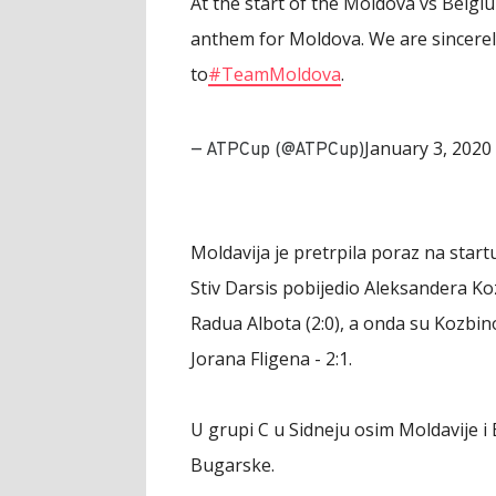
At the start of the Moldova vs Belg
anthem for Moldova. We are sincerel
to
#TeamMoldova
.
January 3, 2020
— ATPCup (@ATPCup)
Moldavija je pretrpila poraz na start
Stiv Darsis pobijedio Aleksandera Koz
Radua Albota (2:0), a onda su Kozbino
Jorana Fligena - 2:1.
U grupi C u Sidneju osim Moldavije i Be
Bugarske.