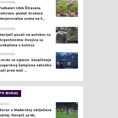
0
24.07.2026.
Fudbaleri UNA Štrasena
šokirano gledali Grobare:
Nevjerovatna scena na k...
0
22.07.2026.
Navijači pucali na autobus sa
Argentincima: Dvojica su
prebačena u bolnicu
1
07.07.2026.
Levski se oglasio: Saopštenje
bugarskog šampiona nekoliko
sati pred meč ...
FK BORAC
0
Pre 5 h
Borac u Mađarskoj obilježava
jubilej: Revanš sa ML