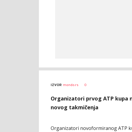
0
IZVOR
mondo.rs
Organizatori prvog ATP kupa n
novog takmičenja
Organizatori novoformiranog ATP kup