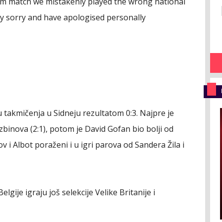
ium match we mistakenly played the wrong national
y sorry and have apologised personally
u takmičenja u Sidneju rezultatom 0:3. Najpre je
binova (2:1), potom je David Gofan bio bolji od
v i Albot poraženi i u igri parova od Sandera Žila i
lgije igraju još selekcije Velike Britanije i