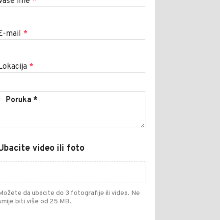
Vaše ime
*
E-mail
*
Lokacija
*
Ubacite video ili foto
Možete da ubacite do 3 fotografije ili videa. Ne
smije biti više od 25 MB.