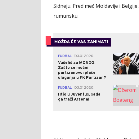
Sidneju. Pred meč Moldavije i Belgij
rumunsku.
MOŽDA ĆE VAS ZANIMATI
0
FUDBAL
03.01.2020.
|
Vučelić za MONDO:
Zašto se moćni
partizanovci plaše
ulaganja u FK Partizan?
0
FUDBAL
03.01.2020.
|
Htio u Juventus, sada
ga traži Arsenal