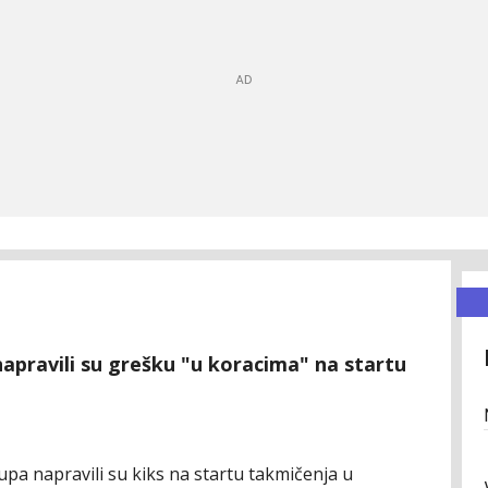
apravili su grešku "u koracima" na startu
a napravili su kiks na startu takmičenja u