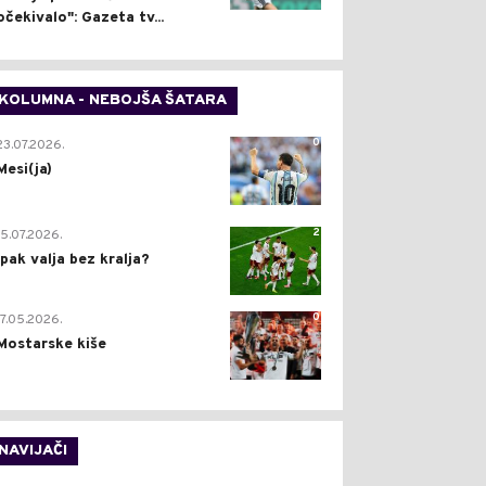
očekivalo": Gazeta tv...
KOLUMNA - NEBOJŠA ŠATARA
0
23.07.2026.
Mesi(ja)
2
15.07.2026.
Ipak valja bez kralja?
0
17.05.2026.
Mostarske kiše
NAVIJAČI