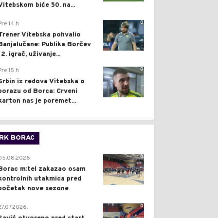
Vitebskom biće 50. na...
0
Pre 14 h
Trener Vitebska pohvalio
Banjalučane: Publika Borčev
12. igrač, uživanje...
0
Pre 15 h
Srbin iz redova Vitebska o
porazu od Borca: Crveni
karton nas je poremet...
RK BORAC
0
05.08.2026.
Borac m:tel zakazao osam
kontrolnih utakmica pred
početak nove sezone
0
27.07.2026.