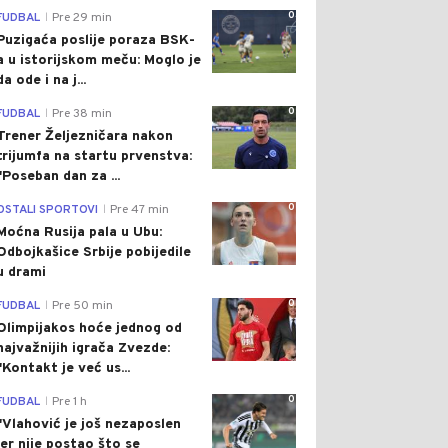
0
FUDBAL
Pre 29 min
|
Puzigaća poslije poraza BSK-
a u istorijskom meču: Moglo je
da ode i na j...
0
FUDBAL
Pre 38 min
|
Trener Željezničara nakon
trijumfa na startu prvenstva:
"Poseban dan za ...
0
OSTALI SPORTOVI
Pre 47 min
|
Moćna Rusija pala u Ubu:
Odbojkašice Srbije pobijedile
u drami
0
FUDBAL
Pre 50 min
|
Olimpijakos hoće jednog od
najvažnijih igrača Zvezde:
"Kontakt je već us...
0
FUDBAL
Pre 1 h
|
"Vlahović je još nezaposlen
jer nije postao što se