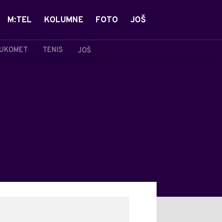
M:TEL
KOLUMNE
FOTO
JOŠ
UKOMET
TENIS
JOŠ