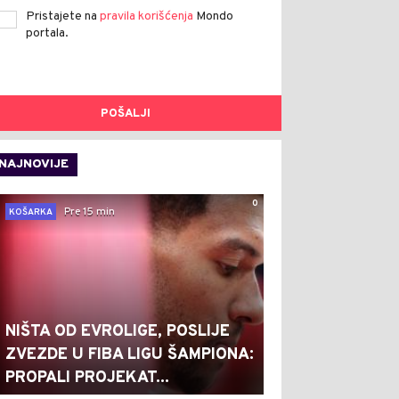
Pristajete na
pravila korišćenja
Mondo
portala.
POŠALJI
NAJNOVIJE
0
Pre 15 min
KOŠARKA
NIŠTA OD EVROLIGE, POSLIJE
ZVEZDE U FIBA LIGU ŠAMPIONA:
PROPALI PROJEKAT...