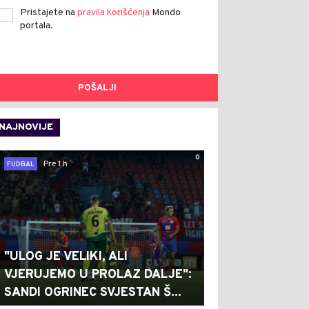
Pristajete na
pravila korišćenja
Mondo
portala.
POŠALJI
NAJNOVIJE
0
Pre 1 h
FUDBAL
"ULOG JE VELIKI, ALI
VJERUJEMO U PROLAZ DALJE":
SANDI OGRINEC SVJESTAN Š...