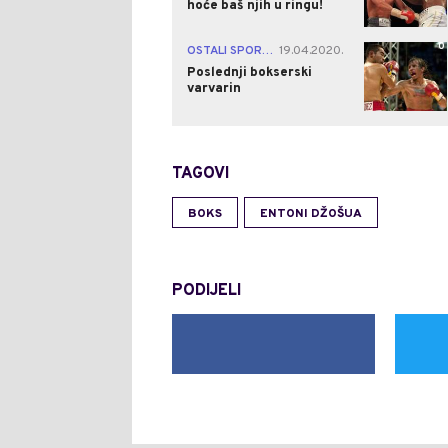
hoće baš njih u ringu!
0
OSTALI SPORTOVI
19.04.2020.
|
Poslednji bokserski
varvarin
TAGOVI
BOKS
ENTONI DŽOŠUA
PODIJELI