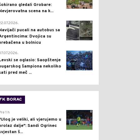
šokirano gledali Grobare:
Nevjerovatna scena na k...
0
22.07.2026.
Navijači pucali na autobus sa
Argentincima: Dvojica su
prebačena u bolnicu
1
07.07.2026.
Levski se oglasio: Saopštenje
bugarskog šampiona nekoliko
sati pred meč ...
FK BORAC
0
Pre 1 h
"Ulog je veliki, ali vjerujemo u
prolaz dalje": Sandi Ogrinec
svjestan š...