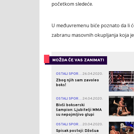
početkom sledeće.
U međuvremenu biće poznato da li će
zabranu masovnih okupljanja koja je 
MOŽDA ĆE VAS ZANIMATI
0
OSTALI SPORTOVI
26.04.2020.
|
Zbog njih sam zavoleo
boks!
0
OSTALI SPORTOVI
24.04.2020.
|
Bivši bokserski
šampion: Ljubitelji MMA
su nepojmljivo glupi
0
OSTALI SPORTOVI
20.04.2020.
|
Spisak postoji: Džošua