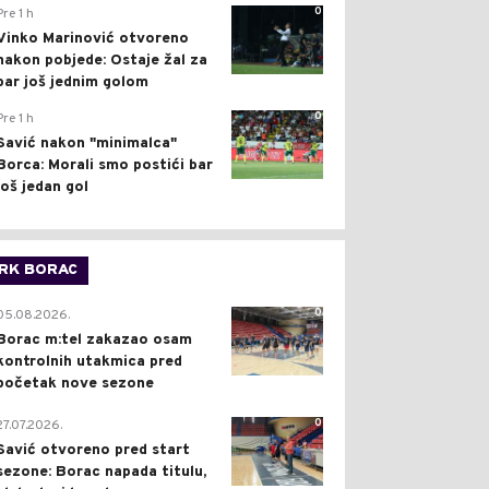
0
Pre 1 h
Vinko Marinović otvoreno
nakon pobjede: Ostaje žal za
bar još jednim golom
0
Pre 1 h
Savić nakon "minimalca"
Borca: Morali smo postići bar
još jedan gol
RK BORAC
0
05.08.2026.
Borac m:tel zakazao osam
kontrolnih utakmica pred
početak nove sezone
0
27.07.2026.
Savić otvoreno pred start
sezone: Borac napada titulu,