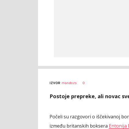
AUTOR
Beta
0
IZVOR
mondo.rs
Postoje prepreke, ali novac sve
Počeli su razgovori o iščekivanoj bor
između britanskih boksera
Entonija