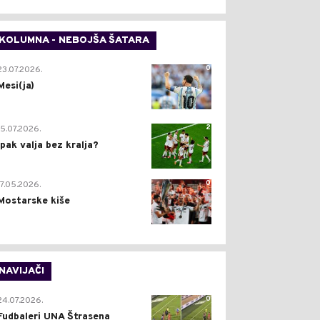
KOLUMNA - NEBOJŠA ŠATARA
0
23.07.2026.
Mesi(ja)
2
15.07.2026.
Ipak valja bez kralja?
0
17.05.2026.
Mostarske kiše
NAVIJAČI
0
24.07.2026.
Fudbaleri UNA Štrasena