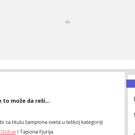
 to može da reši...
bi za titulu šampiona sveta u teškoj kategoriji
 Džošue
i Tajsona Fjurija.