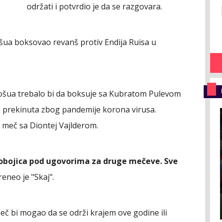
održati i potvrdio je da se razgovara.
žošua boksovao revanš protiv Endija Ruisa u
ošua trebalo bi da boksuje sa Kubratom Pulevom
 prekinuta zbog pandemije korona virusa.
 meč sa Diontej Vajlderom.
 obojica pod ugovorima za druge mečeve. Sve
reneo je "Skaj".
meč bi mogao da se održi krajem ove godine ili