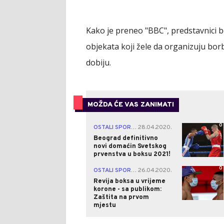
Kako je preneo "BBC", predstavnici 
objekata koji žele da organizuju bor
dobiju.
MOŽDA ĆE VAS ZANIMATI
0
OSTALI SPORTOVI
28.04.2020.
|
Beograd definitivno
novi domaćin Svetskog
prvenstva u boksu 2021!
0
OSTALI SPORTOVI
26.04.2020.
|
Revija boksa u vrijeme
korone - sa publikom:
Zaštita na prvom
mjestu