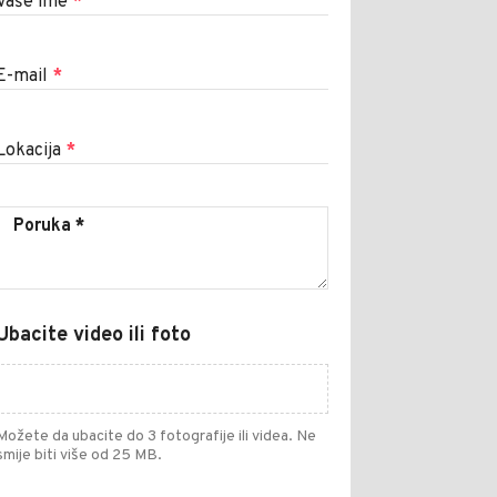
Vaše ime
*
E-mail
*
Lokacija
*
Ubacite video ili foto
Možete da ubacite do 3 fotografije ili videa. Ne
smije biti više od 25 MB.