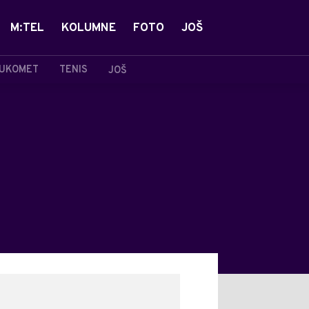
M:TEL
KOLUMNE
FOTO
JOŠ
UKOMET
TENIS
JOŠ