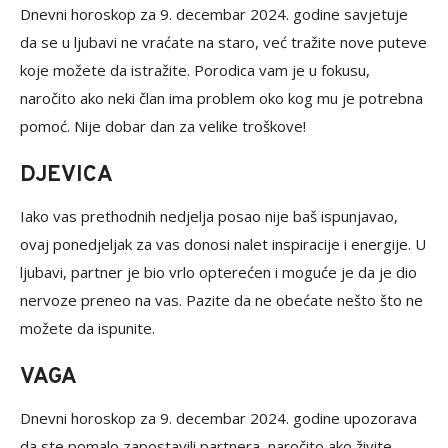
Dnevni horoskop za 9. decembar 2024. godine savjetuje
da se u ljubavi ne vraćate na staro, već tražite nove puteve
koje možete da istražite. Porodica vam je u fokusu,
naročito ako neki član ima problem oko kog mu je potrebna
pomoć. Nije dobar dan za velike troškove!
DJEVICA
Iako vas prethodnih nedjelja posao nije baš ispunjavao,
ovaj ponedjeljak za vas donosi nalet inspiracije i energije. U
ljubavi, partner je bio vrlo opterećen i moguće je da je dio
nervoze preneo na vas. Pazite da ne obećate nešto što ne
možete da ispunite.
VAGA
Dnevni horoskop za 9. decembar 2024. godine upozorava
da ste pomalo zapostavili partnera, naročito ako živite