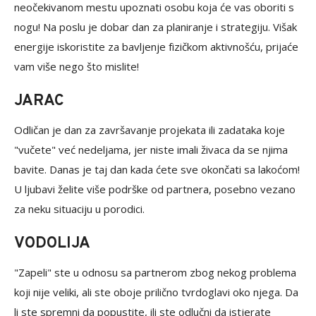
neočekivanom mestu upoznati osobu koja će vas oboriti s
nogu! Na poslu je dobar dan za planiranje i strategiju. Višak
energije iskoristite za bavljenje fizičkom aktivnošću, prijaće
vam više nego što mislite!
JARAC
Odličan je dan za završavanje projekata ili zadataka koje
"vučete" već nedeljama, jer niste imali živaca da se njima
bavite. Danas je taj dan kada ćete sve okončati sa lakoćom!
U ljubavi želite više podrške od partnera, posebno vezano
za neku situaciju u porodici.
VODOLIJA
"Zapeli" ste u odnosu sa partnerom zbog nekog problema
koji nije veliki, ali ste oboje prilično tvrdoglavi oko njega. Da
li ste spremni da popustite, ili ste odlučni da istjerate