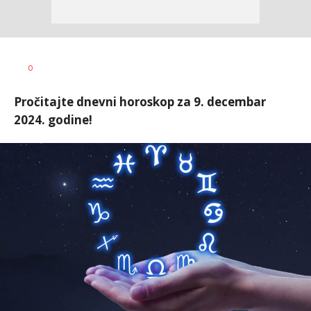
Tamara
AUTOR
0
Veličković
Pročitajte dnevni horoskop za 9. decembar
2024. godine!