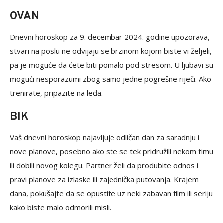
OVAN
Dnevni horoskop za 9. decembar 2024. godine upozorava,
stvari na poslu ne odvijaju se brzinom kojom biste vi željeli,
pa je moguće da ćete biti pomalo pod stresom. U ljubavi su
mogući nesporazumi zbog samo jedne pogrešne riječi. Ako
trenirate, pripazite na leđa.
BIK
Vaš dnevni horoskop najavljuje odličan dan za saradnju i
nove planove, posebno ako ste se tek pridružili nekom timu
ili dobili novog kolegu. Partner želi da produbite odnos i
pravi planove za izlaske ili zajednička putovanja. Krajem
dana, pokušajte da se opustite uz neki zabavan film ili seriju
kako biste malo odmorili misli.