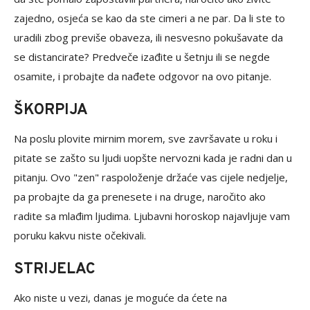
zajedno, osjeća se kao da ste cimeri a ne par. Da li ste to
uradili zbog previše obaveza, ili nesvesno pokušavate da
se distancirate? Predveče izađite u šetnju ili se negde
osamite, i probajte da nađete odgovor na ovo pitanje.
ŠKORPIJA
Na poslu plovite mirnim morem, sve završavate u roku i
pitate se zašto su ljudi uopšte nervozni kada je radni dan u
pitanju. Ovo "zen" raspoloženje držaće vas cijele nedjelje,
pa probajte da ga prenesete i na druge, naročito ako
radite sa mlađim ljudima. Ljubavni horoskop najavljuje vam
poruku kakvu niste očekivali.
STRIJELAC
Ako niste u vezi, danas je moguće da ćete na