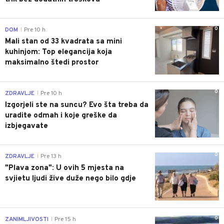
0
DOM
Pre 10 h
|
Mali stan od 33 kvadrata sa mini
kuhinjom: Top elegancija koja
maksimalno štedi prostor
0
ZDRAVLJE
Pre 10 h
|
Izgorjeli ste na suncu? Evo šta treba da
uradite odmah i koje greške da
izbjegavate
0
ZDRAVLJE
Pre 13 h
|
"Plava zona": U ovih 5 mjesta na
svjietu ljudi žive duže nego bilo gdje
0
ZANIMLJIVOSTI
Pre 15 h
|