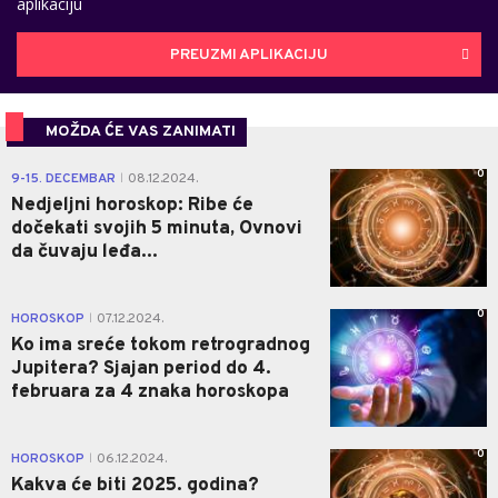
aplikaciju
PREUZMI APLIKACIJU
MOŽDA ĆE VAS ZANIMATI
0
9-15. DECEMBAR
08.12.2024.
|
Nedjeljni horoskop: Ribe će
dočekati svojih 5 minuta, Ovnovi
da čuvaju leđa...
0
HOROSKOP
07.12.2024.
|
Ko ima sreće tokom retrogradnog
Jupitera? Sjajan period do 4.
februara za 4 znaka horoskopa
0
HOROSKOP
06.12.2024.
|
Kakva će biti 2025. godina?