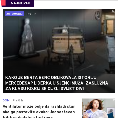
NAJNOVIJE
0
Pre 7 h
AUTOMOBILI
KAKO JE BERTA BENC OBLIKOVALA ISTORIJU
MERCEDESA? LIDERKA U SJENCI MUŽA, ZASLUŽNA
ZA KLASU KOJOJ SE CIJELI SVIJET DIVI
0
DOM
Pre 8 h
|
Ventilator može bolje da rashladi stan
ako ga postavite ovako: Jednostavan
trik bez dodatnih troškova