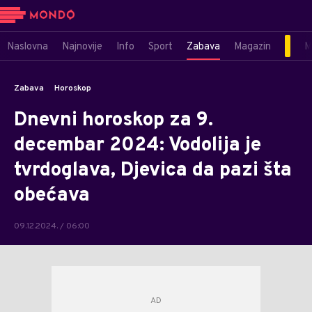
Naslovna
Najnovije
Info
Sport
Zabava
Magazin
M
Zabava
Horoskop
Dnevni horoskop za 9.
decembar 2024: Vodolija je
tvrdoglava, Djevica da pazi šta
obećava
09.12.2024. / 06:00