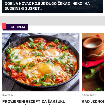
DOBIJA NOVAC KOJI JE DUGO ČEKAO, NEKO IMA
SUDBINSKI SUSRET...
KUHINJA
0
Pre 22 h
07.08.2026.
PROVJERENI RECEPT ZA ŠAKŠUKU:
KAD JEDNOM