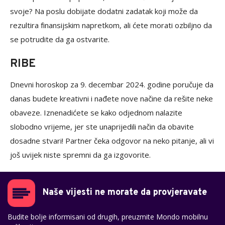
svoje? Na poslu dobijate dodatni zadatak koji može da
rezultira finansijskim napretkom, ali ćete morati ozbiljno da
se potrudite da ga ostvarite.
RIBE
Dnevni horoskop za 9. decembar 2024. godine poručuje da
danas budete kreativni i nađete nove načine da rešite neke
obaveze. Iznenadićete se kako odjednom nalazite
slobodno vrijeme, jer ste unaprijedili način da obavite
dosadne stvari! Partner čeka odgovor na neko pitanje, ali vi
još uvijek niste spremni da ga izgovorite.
Naše vijesti ne morate da provjeravate
Budite bolje informisani od drugih, preuzmite Mondo mobilnu