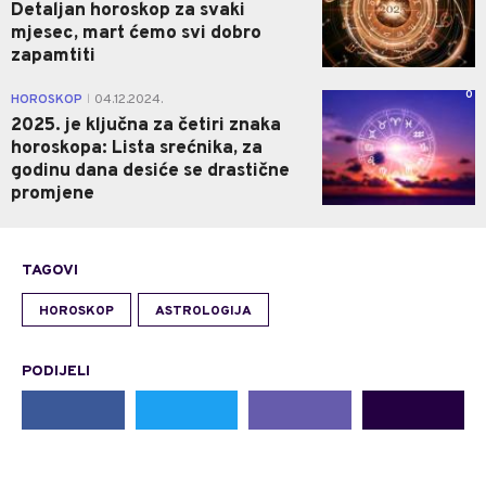
Detaljan horoskop za svaki
mjesec, mart ćemo svi dobro
zapamtiti
0
HOROSKOP
04.12.2024.
|
2025. je ključna za četiri znaka
horoskopa: Lista srećnika, za
godinu dana desiće se drastične
promjene
TAGOVI
HOROSKOP
ASTROLOGIJA
PODIJELI