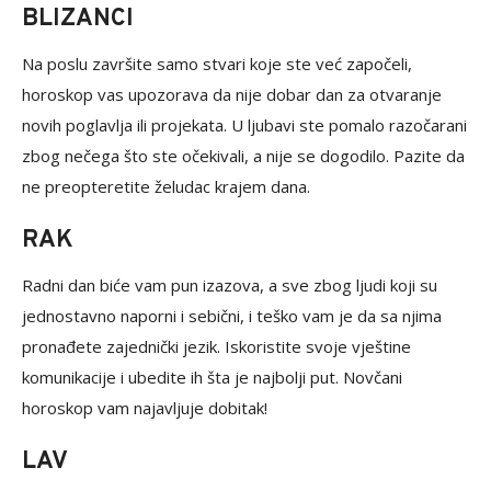
BLIZANCI
Na poslu završite samo stvari koje ste već započeli,
horoskop vas upozorava da nije dobar dan za otvaranje
novih poglavlja ili projekata. U ljubavi ste pomalo razočarani
zbog nečega što ste očekivali, a nije se dogodilo. Pazite da
ne preopteretite želudac krajem dana.
RAK
Radni dan biće vam pun izazova, a sve zbog ljudi koji su
jednostavno naporni i sebični, i teško vam je da sa njima
pronađete zajednički jezik. Iskoristite svoje vještine
komunikacije i ubedite ih šta je najbolji put. Novčani
horoskop vam najavljuje dobitak!
LAV