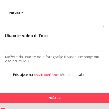
Ubacite video ili foto
Možete da ubacite do 3 fotografije ili videa. Ne smije biti
više od 25 MB.
Pristajete na
Mondo portala.
pravila korišćenja
POŠALJI