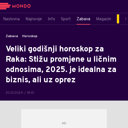
Naslovna
Najnovije
Info
Sport
Zabava
Magazin
M
Zabava
Horoskop
Veliki godišnji horoskop za
Raka: Stižu promjene u ličnim
odnosima, 2025. je idealna za
biznis, ali uz oprez
20.12.2024. / 18:10