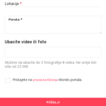
Lokacija
*
Ubacite video ili foto
Možete da ubacite do 3 fotografije ili videa. Ne smije biti
više od 25 MB.
Pristajete na
Mondo portala.
pravila korišćenja
POŠALJI