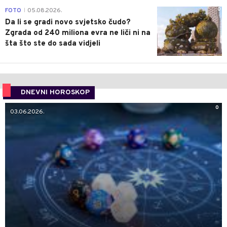
0
FOTO
05.08.2026.
|
Da li se gradi novo svjetsko čudo?
Zgrada od 240 miliona evra ne liči ni na
šta što ste do sada vidjeli
DNEVNI HOROSKOP
0
03.06.2026.