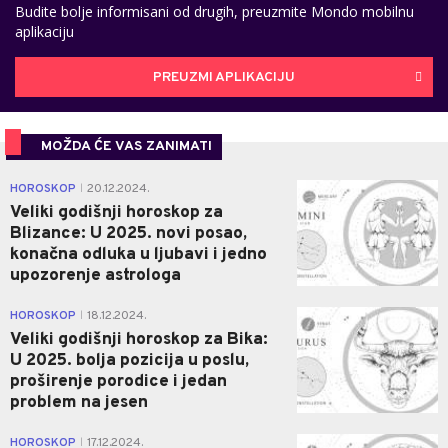
Budite bolje informisani od drugih, preuzmite Mondo mobilnu
aplikaciju
PREUZMI APLIKACIJU
MOŽDA ĆE VAS ZANIMATI
0
HOROSKOP
20.12.2024.
|
Veliki godišnji horoskop za
Blizance: U 2025. novi posao,
konačna odluka u ljubavi i jedno
upozorenje astrologa
0
HOROSKOP
18.12.2024.
|
Veliki godišnji horoskop za Bika:
U 2025. bolja pozicija u poslu,
proširenje porodice i jedan
problem na jesen
0
HOROSKOP
17.12.2024.
|