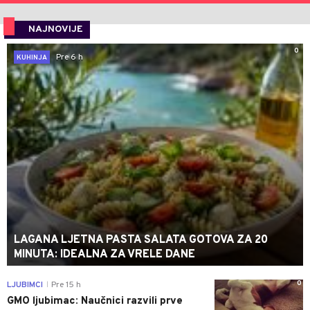
NAJNOVIJE
0
Pre 6 h
KUHINJA
LAGANA LJETNA PASTA SALATA GOTOVA ZA 20
MINUTA: IDEALNA ZA VRELE DANE
0
LJUBIMCI
Pre 15 h
|
GMO ljubimac: Naučnici razvili prve