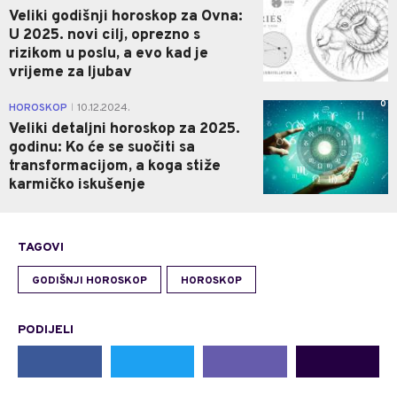
Veliki godišnji horoskop za Ovna:
U 2025. novi cilj, oprezno s
rizikom u poslu, a evo kad je
vrijeme za ljubav
0
HOROSKOP
10.12.2024.
|
Veliki detaljni horoskop za 2025.
godinu: Ko će se suočiti sa
transformacijom, a koga stiže
karmičko iskušenje
TAGOVI
GODIŠNJI HOROSKOP
HOROSKOP
PODIJELI