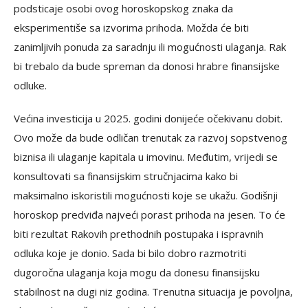
podsticaje osobi ovog horoskopskog znaka da
eksperimentiše sa izvorima prihoda. Možda će biti
zanimljivih ponuda za saradnju ili mogućnosti ulaganja. Rak
bi trebalo da bude spreman da donosi hrabre finansijske
odluke.
Većina investicija u 2025. godini donijeće očekivanu dobit.
Ovo može da bude odličan trenutak za razvoj sopstvenog
biznisa ili ulaganje kapitala u imovinu. Međutim, vrijedi se
konsultovati sa finansijskim stručnjacima kako bi
maksimalno iskoristili mogućnosti koje se ukažu. Godišnji
horoskop predviđa najveći porast prihoda na jesen. To će
biti rezultat Rakovih prethodnih postupaka i ispravnih
odluka koje je donio. Sada bi bilo dobro razmotriti
dugoročna ulaganja koja mogu da donesu finansijsku
stabilnost na dugi niz godina. Trenutna situacija je povoljna,