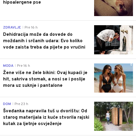
hipoalergene pse
0
ZDRAVLJE
Pre 16 h
|
Dehidracija može da dovede do
moždanih i srčanih udara: Evo koliko
vode zaista treba da pijete po vrućini
0
MODA
Pre 16 h
|
Žene više ne žele bikini: Ovaj kupaći je
hit, sakriva stomak, a nosi se i poslije
mora uz suknje i pantalone
0
DOM
Pre 23 h
|
Šveđanka napravila tuš u dvorištu: Od
starog materijala iz kuće stvorila rajski
kutak za ljetnje osvježenje