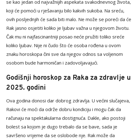
se kao jedan od najvažnijih aspekata svakodnevnog života,
koji će pomoći u rješavanju bilo kakvih sukoba. Na sreću,
ovih posljednjih će sada biti malo. Ne može se poreći da će
Rak jasno osjetiti koliko je ljubav važna u njegovom životu.
Čak mu ni najfascinantniji posao neće pružiti toliko sreće
koliko ljubav. Nije ni čudo što će osoba rođena u ovom
znaku horoskopa čini sve da njegov odnos sa voljenom
osobom bude harmoničan i zadovoljavajući.
Godišnji horoskop za Raka za zdravlje u
2025. godini
Ova godina donosi dar dobrog zdravlja. U većini slučajeva,
Rakovi će moći da održe dobru kondiciju i mogu čak da
računaju na spektakularna dostignuća. Dakle, ako postoji
bolest sa kojom je dugo trebalo da se bave, sada je
savršeno vrijeme da se oslobode nje. Rak može da