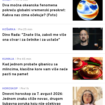
Dva moćna okeanska fenomena
pokreću globalni vremenski preokret:
Kakva nas zima očekuje? (Foto)
0
KOŠARKA
Pre 25 min
|
Dino Rađa: "Znate šta, zaboli me više
ona stvar i za četnike i za ustaše"
0
KUHINJA
Pre 45 min
|
Kad jednom probate gibanicu sa
mlincima, klasične kore vam više neće
pasti na pamet
0
HOROSKOP
Pre 1 h
|
Dnevni horoskop za 7. avgust 2026:
Jednom znaku stiže novac, drugom
ljubavna poruka koju nije očekivao