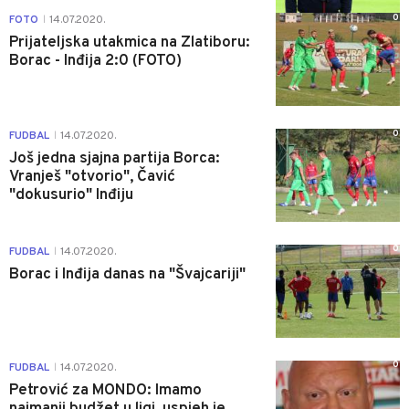
0
FOTO
14.07.2020.
|
Prijateljska utakmica na Zlatiboru:
Borac - Inđija 2:0 (FOTO)
0
FUDBAL
14.07.2020.
|
Još jedna sjajna partija Borca:
Vranješ "otvorio", Čavić
"dokusurio" Inđiju
0
FUDBAL
14.07.2020.
|
Borac i Inđija danas na "Švajcariji"
0
FUDBAL
14.07.2020.
|
Petrović za MONDO: Imamo
najmanji budžet u ligi, uspjeh je