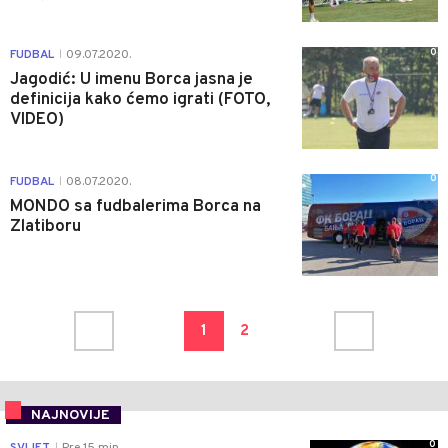
0
FUDBAL
09.07.2020.
|
Jagodić: U imenu Borca jasna je
definicija kako ćemo igrati (FOTO,
VIDEO)
0
FUDBAL
08.07.2020.
|
MONDO sa fudbalerima Borca na
Zlatiboru
1
2
NAJNOVIJE
0
SVIJET
Pre 15 min
|