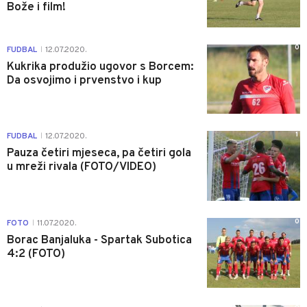
Bože i film!
0
FUDBAL
12.07.2020.
|
Kukrika produžio ugovor s Borcem:
Da osvojimo i prvenstvo i kup
1
FUDBAL
12.07.2020.
|
Pauza četiri mjeseca, pa četiri gola
u mreži rivala (FOTO/VIDEO)
0
FOTO
11.07.2020.
|
Borac Banjaluka - Spartak Subotica
4:2 (FOTO)