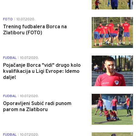
0
FOTO
10.07.2020.
|
Trening fudbalera Borca na
Zlatiboru (FOTO)
0
FUDBAL
10.07.2020.
|
Pojačanje Borca "vidi" drugo kolo
kvalifikacija u Ligi Evrope: Idemo
dalje!
0
FUDBAL
10.07.2020.
|
Oporavljeni Subić radi punom
parom na Zlatiboru
0
FUDBAL
10.07.2020.
|