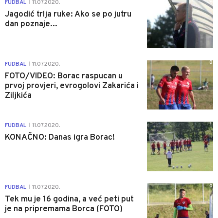
0
FUDBAL
11.07.2020.
|
Jagodić trlja ruke: Ako se po jutru
dan poznaje...
0
FUDBAL
11.07.2020.
|
FOTO/VIDEO: Borac raspucan u
prvoj provjeri, evrogolovi Zakarića i
Ziljkića
1
FUDBAL
11.07.2020.
|
KONAČNO: Danas igra Borac!
0
FUDBAL
11.07.2020.
|
Tek mu je 16 godina, a već peti put
je na pripremama Borca (FOTO)