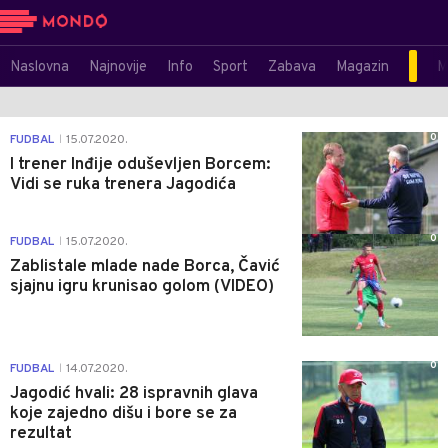
Naslovna
Najnovije
Info
Sport
Zabava
Magazin
M
0
FUDBAL
15.07.2020.
|
I trener Inđije oduševljen Borcem:
Vidi se ruka trenera Jagodića
0
FUDBAL
15.07.2020.
|
Zablistale mlade nade Borca, Čavić
sjajnu igru krunisao golom (VIDEO)
0
FUDBAL
14.07.2020.
|
Jagodić hvali: 28 ispravnih glava
koje zajedno dišu i bore se za
rezultat