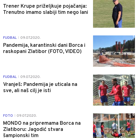
Trener Krupe priželjkuje pojačanja:
Trenutno imamo slabiji tim nego lani
1
FUDBAL
09.07.2020.
|
Pandemija, karantinski dani Borca i
raskopani Zlatibor (FOTO, VIDEO)
0
FUDBAL
09.07.2020.
|
Vranješ: Pandemija je uticala na
sve, ali naš cilj je isti
0
FOTO
09.07.2020.
|
MONDO na pripremama Borca na
Zlatiboru: Jagodić stvara
šampionski tim