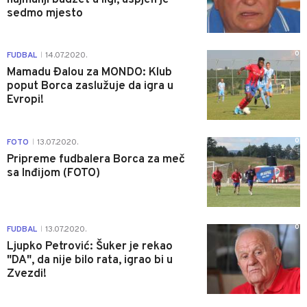
sedmo mjesto
0
FUDBAL
14.07.2020.
|
Mamadu Đalou za MONDO: Klub
poput Borca zaslužuje da igra u
Evropi!
0
FOTO
13.07.2020.
|
Pripreme fudbalera Borca za meč
sa Inđijom (FOTO)
0
FUDBAL
13.07.2020.
|
Ljupko Petrović: Šuker je rekao
"DA", da nije bilo rata, igrao bi u
Zvezdi!