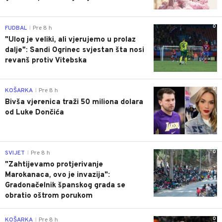
0
FUDBAL
Pre 8 h
|
"Ulog je veliki, ali vjerujemo u prolaz
dalje": Sandi Ogrinec svjestan šta nosi
revanš protiv Vitebska
0
KOŠARKA
Pre 8 h
|
Bivša vjerenica traži 50 miliona dolara
od Luke Dončića
0
SVIJET
Pre 8 h
|
"Zahtijevamo protjerivanje
Marokanaca, ovo je invazija":
Gradonačelnik španskog grada se
obratio oštrom porukom
0
KOŠARKA
Pre 8 h
|