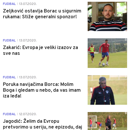
1
FUDBAL
13.07.2020.
|
Zeljković ostavlja Borac u sigurnim
rukama: Stiže generalni sponzor!
0
FUDBAL
13.07.2020.
|
Zakarić: Evropa je veliki izazov za
sve nas
0
FUDBAL
13.07.2020.
|
Poruka navijačima Borca: Molim
Boga i gledam u nebo, da vas imam
iza leđa!
0
FUDBAL
12.07.2020.
|
Jagodić: Želim da Evropu
pretvorimo u seriju, ne epizodu, daj