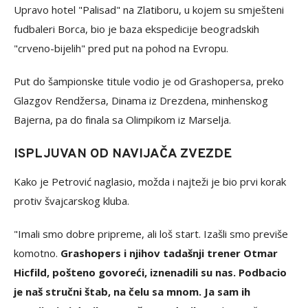
Upravo hotel "Palisad" na Zlatiboru, u kojem su smješteni
fudbaleri Borca, bio je baza ekspedicije beogradskih
"crveno-bijelih" pred put na pohod na Evropu.
Put do šampionske titule vodio je od Grashopersa, preko
Glazgov Rendžersa, Dinama iz Drezdena, minhenskog
Bajerna, pa do finala sa Olimpikom iz Marselja.
ISPLJUVAN OD NAVIJAČA ZVEZDE
Kako je Petrović naglasio, možda i najteži je bio prvi korak
protiv švajcarskog kluba.
"Imali smo dobre pripreme, ali loš start. Izašli smo previše
komotno.
Grashopers i njihov tadašnji trener Otmar
Hicfild, pošteno govoreći, iznenadili su nas. Podbacio
je naš stručni štab, na čelu sa mnom. Ja sam ih