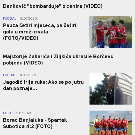
Danilović "bombarduje" s centra (VIDEO)
1
FUDBAL
12.07.2020.
|
Pauza četiri mjeseca, pa četiri
gola u mreži rivala
(FOTO/VIDEO)
Majstorije Zakarića i Ziljkića ukrasile Borčevu
pobjedu (VIDEO)
0
FUDBAL
11.07.2020.
|
Jagodić trlja ruke: Ako se po jutru
dan poznaje...
0
FOTO
11.07.2020.
|
Borac Banjaluka - Spartak
Subotica 4:2 (FOTO)