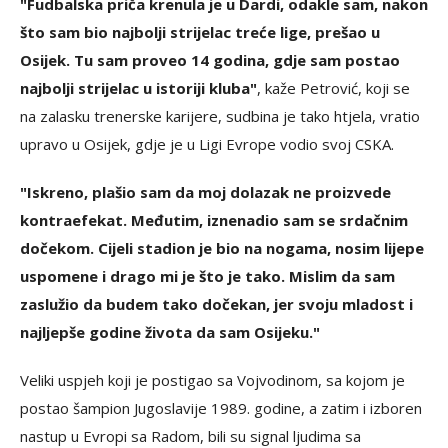
"Fudbalska priča krenula je u Dardi, odakle sam, nakon
što sam bio najbolji strijelac treće lige, prešao u
Osijek. Tu sam proveo 14 godina, gdje sam postao
najbolji strijelac u istoriji kluba"
, kaže Petrović, koji se
na zalasku trenerske karijere, sudbina je tako htjela, vratio
upravo u Osijek, gdje je u Ligi Evrope vodio svoj CSKA.
"Iskreno, plašio sam da moj dolazak ne proizvede
kontraefekat. Međutim, iznenadio sam se srdačnim
dočekom. Cijeli stadion je bio na nogama, nosim lijepe
uspomene i drago mi je što je tako. Mislim da sam
zaslužio da budem tako dočekan, jer svoju mladost i
najljepše godine života da sam Osijeku."
Veliki uspjeh koji je postigao sa Vojvodinom, sa kojom je
postao šampion Jugoslavije 1989. godine, a zatim i izboren
nastup u Evropi sa Radom, bili su signal ljudima sa