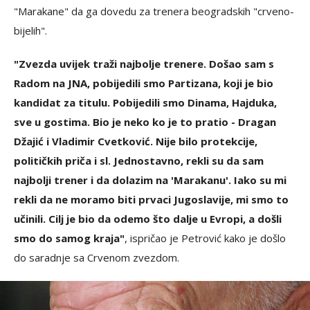
"Marakane" da ga dovedu za trenera beogradskih "crveno-
bijelih".
"Zvezda uvijek traži najbolje trenere. Došao sam s
Radom na JNA, pobijedili smo Partizana, koji je bio
kandidat za titulu. Pobijedili smo Dinama, Hajduka,
sve u gostima. Bio je neko ko je to pratio - Dragan
Džajić i Vladimir Cvetković. Nije bilo protekcije,
političkih priča i sl. Jednostavno, rekli su da sam
najbolji trener i da dolazim na 'Marakanu'. Iako su mi
rekli da ne moramo biti prvaci Jugoslavije, mi smo to
učinili. Cilj je bio da odemo što dalje u Evropi, a došli
smo do samog kraja"
, ispričao je Petrović kako je došlo
do saradnje sa Crvenom zvezdom.