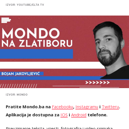
IZVOR: YOUTUBE/ELTA TV
IZVOR: MONDO
Pratite Mondo.ba na
Facebooku
,
Instagramu
i
Twitteru
.
Aplikacija je dostupna za
IOS
i
Android
telefone.
Preuzimanje teksta, vijesti, fotografija i video snimaka