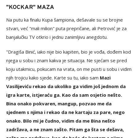
"KOCKAR" MAZA
Na putu ka finalu Kupa šampiona, dešavale su se brojne
stvari, već "mali milion" puta prepričane, ali Petrović je za
banjalučku TV otkrio i jednu zanimljivu anegdotu.
"Dragiša Binić, iako nije bio kapiten, bio je vođa, dođem kod
njega u sobu i znam kakva je situacija. Ne sjećam se pred
koju utakmicu, pokucam na vrata, on me pusti u sobu i vidim
njih trojicu kako sjede. Karte su tu, iako sam
Mazi
Vasilijeviću rekao da ukoliko ga vidim još jednom da
igra karte, istjeraću ga. Kao da sam osjetio nešto.
Bina onako pokvaren, mangup, pozvao me da
sjednem s njima i rekao da ne kartaju za pare, nego
onako. Bilo mi je čudno, vidim da me Bina nešto
zadržava, a ne znam zašto. Pitam ga šta se dešava,
zašto me zadržava, kao da hoće da kartam s njima.