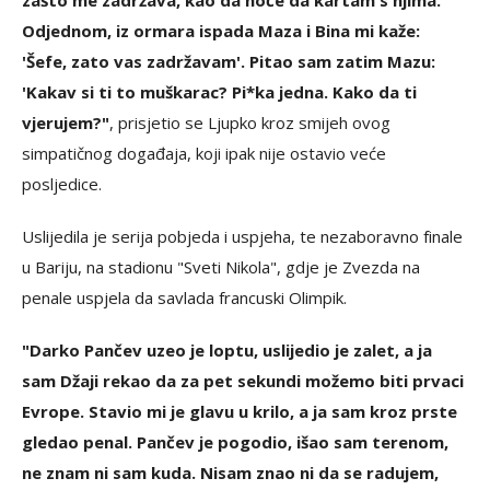
Odjednom, iz ormara ispada Maza i Bina mi kaže:
'Šefe, zato vas zadržavam'. Pitao sam zatim Mazu:
'Kakav si ti to muškarac? Pi*ka jedna. Kako da ti
vjerujem?"
, prisjetio se Ljupko kroz smijeh ovog
simpatičnog događaja, koji ipak nije ostavio veće
posljedice.
Uslijedila je serija pobjeda i uspjeha, te nezaboravno finale
u Bariju, na stadionu "Sveti Nikola", gdje je Zvezda na
penale uspjela da savlada francuski Olimpik.
"Darko Pančev uzeo je loptu, uslijedio je zalet, a ja
sam Džaji rekao da za pet sekundi možemo biti prvaci
Evrope. Stavio mi je glavu u krilo, a ja sam kroz prste
gledao penal. Pančev je pogodio, išao sam terenom,
ne znam ni sam kuda. Nisam znao ni da se radujem,