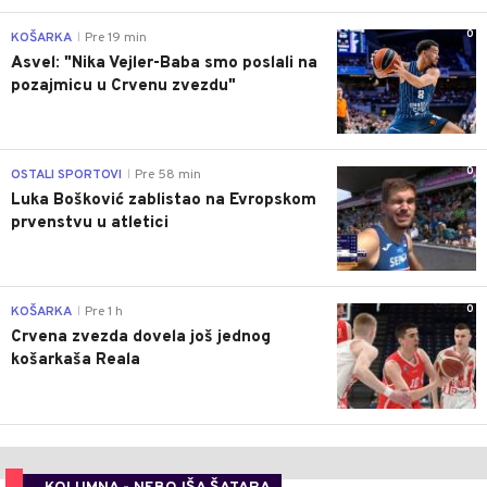
0
KOŠARKA
Pre 19 min
|
Asvel: "Nika Vejler-Baba smo poslali na
pozajmicu u Crvenu zvezdu"
0
OSTALI SPORTOVI
Pre 58 min
|
Luka Bošković zablistao na Evropskom
prvenstvu u atletici
0
KOŠARKA
Pre 1 h
|
Crvena zvezda dovela još jednog
košarkaša Reala