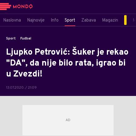
Naslovna
Najnovije
Info
Sport
Zabava
Magazin
M
Sport
Fudbal
Ljupko Petrović: Šuker je rekao
"DA", da nije bilo rata, igrao bi
u Zvezdi!
13.07.2020. / 21:09