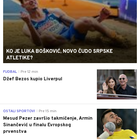
KO JE LUKA BOŠKOVIĆ, NOVO ČUDO SRPSKE
ATLETIKE?
0
FUDBAL
Pre 12 min
|
Džef Bezos kupio Liverpul
0
OSTALI SPORTOVI
Pre 15 min
|
Mesud Pezer završio takmičenje, Armin
Sinančević u finalu Evropskog
prvenstva