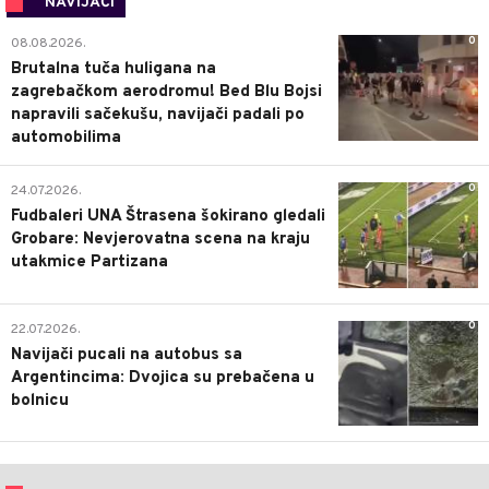
NAVIJAČI
0
08.08.2026.
Brutalna tuča huligana na
zagrebačkom aerodromu! Bed Blu Bojsi
napravili sačekušu, navijači padali po
automobilima
0
24.07.2026.
Fudbaleri UNA Štrasena šokirano gledali
Grobare: Nevjerovatna scena na kraju
utakmice Partizana
0
22.07.2026.
Navijači pucali na autobus sa
Argentincima: Dvojica su prebačena u
bolnicu