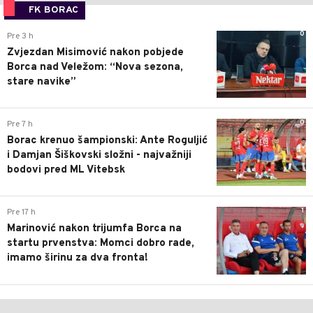
FK BORAC
0
Pre 3 h
Zvjezdan Misimović nakon pobjede
Borca nad Veležom: “Nova sezona,
stare navike”
0
Pre 7 h
Borac krenuo šampionski: Ante Roguljić
i Damjan Šiškovski složni - najvažniji
bodovi pred ML Vitebsk
1
Pre 17 h
Marinović nakon trijumfa Borca na
startu prvenstva: Momci dobro rade,
imamo širinu za dva fronta!