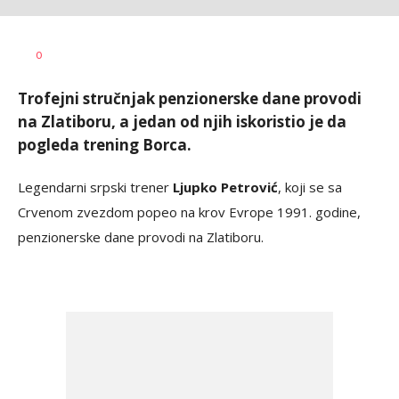
Bojan
AUTOR
0
Jakovljević
Trofejni stručnjak penzionerske dane provodi
na Zlatiboru, a jedan od njih iskoristio je da
pogleda trening Borca.
Legendarni srpski trener
Ljupko Petrović
, koji se sa
Crvenom zvezdom popeo na krov Evrope 1991. godine,
penzionerske dane provodi na Zlatiboru.