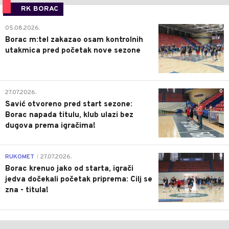
RK BORAC
0
05.08.2026.
Borac m:tel zakazao osam kontrolnih
utakmica pred početak nove sezone
0
27.07.2026.
Savić otvoreno pred start sezone:
Borac napada titulu, klub ulazi bez
dugova prema igračima!
0
RUKOMET
27.07.2026.
|
Borac krenuo jako od starta, igrači
jedva dočekali početak priprema: Cilj se
zna - titula!