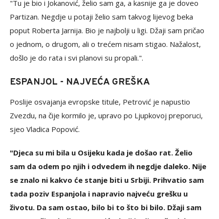
"Tu je bio i Jokanović, želio sam ga, a kasnije ga je doveo
Partizan. Negdje u potaji želio sam takvog lijevog beka
poput Roberta Jarnija. Bio je najbolji u ligi. Džaji sam pričao
o jednom, o drugom, ali o trećem nisam stigao. Nažalost,
došlo je do rata i svi planovi su propali.".
ESPANJOL - NAJVEĆA GREŠKA
Poslije osvajanja evropske titule, Petrović je napustio
Zvezdu, na čije kormilo je, upravo po Ljupkovoj preporuci,
sjeo Vladica Popović.
"Djeca su mi bila u Osijeku kada je došao rat. Želio
sam da odem po njih i odvedem ih negdje daleko. Nije
se znalo ni kakvo će stanje biti u Srbiji. Prihvatio sam
tada poziv Espanjola i napravio najveću grešku u
životu. Da sam ostao, bilo bi to što bi bilo. Džaji sam