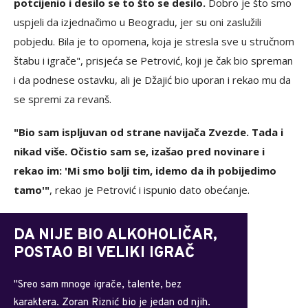
potcijenio i desilo se to što se desilo.
Dobro je što smo
uspjeli da izjednačimo u Beogradu, jer su oni zaslužili
pobjedu. Bila je to opomena, koja je stresla sve u stručnom
štabu i igrače", prisjeća se Petrović, koji je čak bio spreman
i da podnese ostavku, ali je Džajić bio uporan i rekao mu da
se spremi za revanš.
"Bio sam ispljuvan od strane navijača Zvezde. Tada i
nikad više. Očistio sam se, izašao pred novinare i
rekao im: 'Mi smo bolji tim, idemo da ih pobijedimo
tamo'"
, rekao je Petrović i ispunio dato obećanje.
DA NIJE BIO ALKOHOLIČAR,
POSTAO BI VELIKI IGRAČ
"Sreo sam mnoge igrače, talente, bez
karaktera. Zoran Riznić bio je jedan od njih.