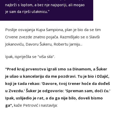
najbrži s loptom, a bez nje najsporiji, ali mogao
je sam da riješi utakmicu."
Poslije osvajanja Kupa šampiona, plan je bio da se tim
Crvene zvezde znatno pojača. Razmišljalo se o Slaviši
Jokanoviću, Davoru Šukeru, Robertu Jarniju...
Ipak, ispriječila se "viša sila".
"Pred kraj prvenstva igrali smo sa Dinamom, a Šuker
je ušao u kancelariju da me pozdravi. Tu je bio i Džajić,
koji je tada rekao: 'Davore, tvoj trener hoće da dođeš
u Zvezdu.' Šuker je odgovorio: 'Spreman sam, doći ću.'
Ipak, uslijedio je rat, a da ga nije bilo, doveli bismo
ga",
kaže Petrović i nastavlja: