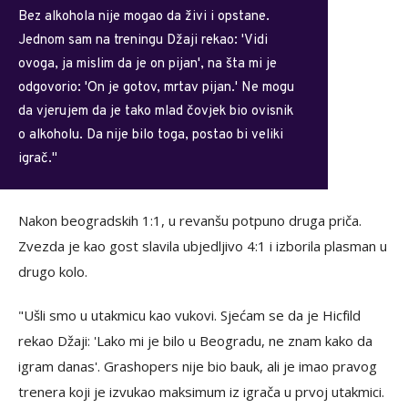
Bez alkohola nije mogao da živi i opstane.
Jednom sam na treningu Džaji rekao: 'Vidi
ovoga, ja mislim da je on pijan', na šta mi je
odgovorio: 'On je gotov, mrtav pijan.' Ne mogu
da vjerujem da je tako mlad čovjek bio ovisnik
o alkoholu. Da nije bilo toga, postao bi veliki
igrač."
Nakon beogradskih 1:1, u revanšu potpuno druga priča.
Zvezda je kao gost slavila ubjedljivo 4:1 i izborila plasman u
drugo kolo.
"Ušli smo u utakmicu kao vukovi. Sjećam se da je Hicfild
rekao Džaji: 'Lako mi je bilo u Beogradu, ne znam kako da
igram danas'. Grashopers nije bio bauk, ali je imao pravog
trenera koji je izvukao maksimum iz igrača u prvoj utakmici.