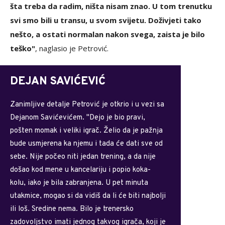
šta treba da radim, ništa nisam znao. U tom trenutku
svi smo bili u transu, u svom svijetu. Doživjeti tako
nešto, a ostati normalan nakon svega, zaista je bilo
teško"
, naglasio je Petrović.
DEJAN SAVIĆEVIĆ
Zanimljive detalje Petrović je otkrio i u vezi sa
Dejanom Savićevićem. "Dejo je bio pravi,
pošten momak i veliki igrač. Želio da je pažnja
bude usmjerena ka njemu i tada će dati sve od
sebe. Nije počeo niti jedan trening, a da nije
došao kod mene u kancelariju i popio koka-
kolu, iako je bila zabranjena. U pet minuta
utakmice, mogao si da vidiš da li će biti najbolji
ili loš. Sredine nema. Bilo je trenersko
zadovoljstvo imati jednog takvog igrača, koji je