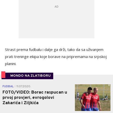
Strast prema fudbalu i dalje ga drži, tako da sa uživanjem
prati treninge ekipa koje borave na pripremama na srpskoj
planini.
MONDO NA ZLATIBORU
0
FUDBAL
11.07.2020.
|
FOTO/VIDEO: Borac raspucan u
prvoj provjeri, evrogolovi
Zakarića i Ziljkića