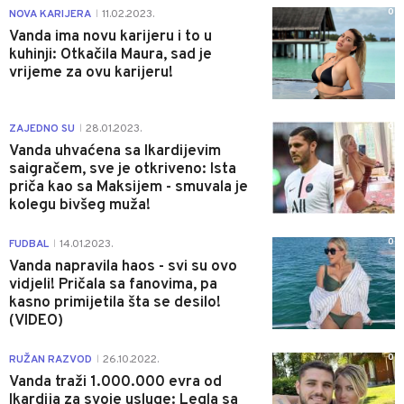
0
NOVA KARIJERA
11.02.2023.
|
Vanda ima novu karijeru i to u
kuhinji: Otkačila Maura, sad je
vrijeme za ovu karijeru!
0
ZAJEDNO SU
28.01.2023.
|
Vanda uhvaćena sa Ikardijevim
saigračem, sve je otkriveno: Ista
priča kao sa Maksijem - smuvala je
kolegu bivšeg muža!
0
FUDBAL
14.01.2023.
|
Vanda napravila haos - svi su ovo
vidjeli! Pričala sa fanovima, pa
kasno primijetila šta se desilo!
(VIDEO)
0
RUŽAN RAZVOD
26.10.2022.
|
Vanda traži 1.000.000 evra od
Ikardija za svoje usluge: Legla sa