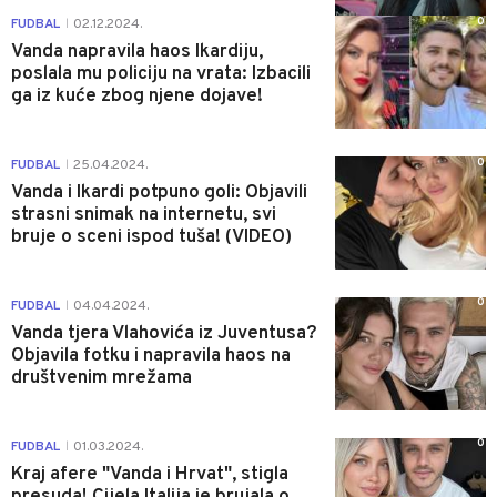
0
FUDBAL
02.12.2024.
|
Vanda napravila haos Ikardiju,
poslala mu policiju na vrata: Izbacili
ga iz kuće zbog njene dojave!
0
FUDBAL
25.04.2024.
|
Vanda i Ikardi potpuno goli: Objavili
strasni snimak na internetu, svi
bruje o sceni ispod tuša! (VIDEO)
0
FUDBAL
04.04.2024.
|
Vanda tjera Vlahovića iz Juventusa?
Objavila fotku i napravila haos na
društvenim mrežama
0
FUDBAL
01.03.2024.
|
Kraj afere "Vanda i Hrvat", stigla
presuda! Cijela Italija je brujala o