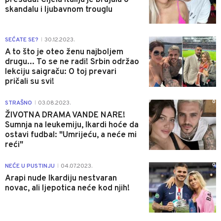
skandalu i ljubavnom trouglu
0
SEĆATE SE?
30.12.2023.
|
A to što je oteo ženu najboljem
drugu... To se ne radi! Srbin održao
lekciju saigraču: O toj prevari
pričali su svi!
0
STRAŠNO
03.08.2023.
|
ŽIVOTNA DRAMA VANDE NARE!
Sumnja na leukemiju, Ikardi hoće da
ostavi fudbal: "Umrijeću, a neće mi
reći"
0
NEĆE U PUSTINJU
04.07.2023.
|
Arapi nude Ikardiju nestvaran
novac, ali ljepotica neće kod njih!