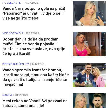
0
POGLEDAJTE!
19.07.2022.
|
Vanda Nara potpuno gola na plaži!
"Paparaci" je uhvatili, vidjelo se i
više nego što treba
0
VEĆ GOTOVO!?
17.07.2022.
|
Dobar dan, ja došla da prodam
muža! Čim se Vanda pojavila -
pristali su na sve uslove, evo gdje
će igrati Ikardi!
0
DOBRO RJEŠENJE?
12.12.2021.
|
Vanda spremila transfer bombu,
Ikardi mora gdje mu ona kaže: Hoće
da ga vrati u Italiju, ali zamjeriće se
navijačima!
0
RAMPA
01.12.2021.
|
Mesi rekao ne Vandi! Svi pozvani na
zabavu, samo ona nije!