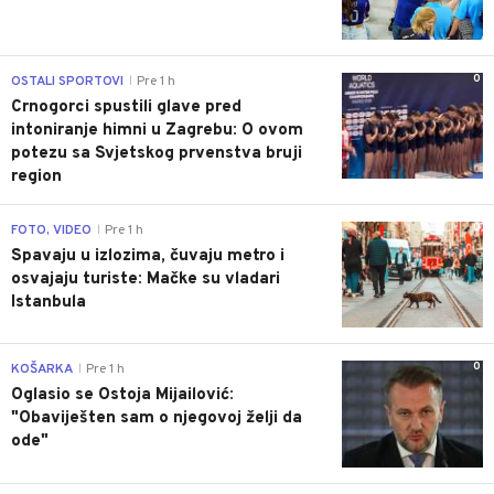
0
OSTALI SPORTOVI
Pre 1 h
|
Crnogorci spustili glave pred
intoniranje himni u Zagrebu: O ovom
potezu sa Svjetskog prvenstva bruji
region
0
FOTO, VIDEO
Pre 1 h
|
Spavaju u izlozima, čuvaju metro i
osvajaju turiste: Mačke su vladari
Istanbula
0
KOŠARKA
Pre 1 h
|
Oglasio se Ostoja Mijailović:
"Obaviješten sam o njegovoj želji da
ode"