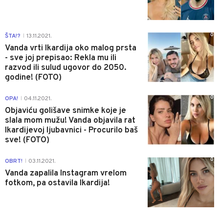
0
ŠTA!?
13.11.2021.
|
Vanda vrti Ikardija oko malog prsta
- sve joj prepisao: Rekla mu ili
razvod ili sulud ugovor do 2050.
godine! (FOTO)
0
OPA!
04.11.2021.
|
Objaviću golišave snimke koje je
slala mom mužu! Vanda objavila rat
Ikardijevoj ljubavnici - Procurilo baš
sve! (FOTO)
0
OBRT!
03.11.2021.
|
Vanda zapalila Instagram vrelom
fotkom, pa ostavila Ikardija!