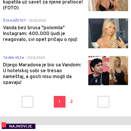
kupatila uz savet za njene pratioce!
(FOTO)
0
ŠTA KAŽETE?
10.02.2021.
|
Vanda bez brusa "polomila"
Instagram: 400.000 ljudi je
reagovalo, svi opet pričaju o njoj!
0
TAJNA VEZA
03.12.2020.
|
Dijego Maradona je bio sa Vandom:
U hotelskoj sobi se tresao
nameštaj, a gosti nisu mogli da
spavaju!
1
2
NAJNOVIJE