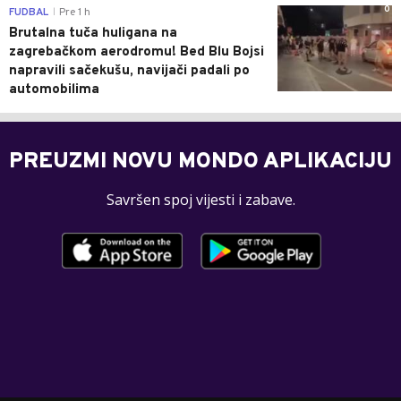
0
FUDBAL
Pre 1 h
|
Brutalna tuča huligana na
zagrebačkom aerodromu! Bed Blu Bojsi
napravili sačekušu, navijači padali po
automobilima
PREUZMI NOVU MONDO APLIKACIJU
Savršen spoj vijesti i zabave.