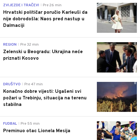
0
ZVIJEZDE I TRAČEVI
Pre 26 min
|
Hrvatski političar poručio Karleuši da
nije dobrodošla: Naos pred nastup u
Dalmaciji
0
REGION
Pre 32 min
|
Zelenski u Beogradu: Ukrajina neće
priznati Kosovo
0
DRUŠTVO
Pre 47 min
|
Konačno dobre vijesti: Ugašeni svi
požari u Trebinju, situacija na terenu
stabilna
0
FUDBAL
Pre 55 min
|
Preminuo otac Lionela Mesija