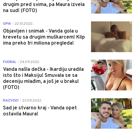
drugim pred svima, pa Maura izvela
na sud! (FOTO)
0
OPA!
22.10.2022.
|
Objavljen i snimak - Vanda gola u
krevetu sa drugim muškarcem! Klip
ima preko tri miliona pregleda!
0
FUDBAL
24.09.2022.
|
Vanda našla dečka - Ikardiju uradila
isto što i Maksiju! Smuvala se sa
deceniju mlađim, a još je u braku!
(FOTO)
0
RAZVOD!
23.09.2022.
|
Sad je stvarno kraj - Vanda opet
ostavila Maura!