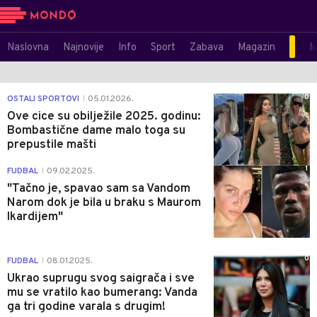
Naslovna
Najnovije
Info
Sport
Zabava
Magazin
M
0
OSTALI SPORTOVI
05.01.2026.
|
Ove cice su obilježile 2025. godinu:
Bombastične dame malo toga su
prepustile mašti
1
FUDBAL
09.02.2025.
|
"Tačno je, spavao sam sa Vandom
Narom dok je bila u braku s Maurom
Ikardijem"
0
FUDBAL
08.01.2025.
|
Ukrao suprugu svog saigrača i sve
mu se vratilo kao bumerang: Vanda
ga tri godine varala s drugim!