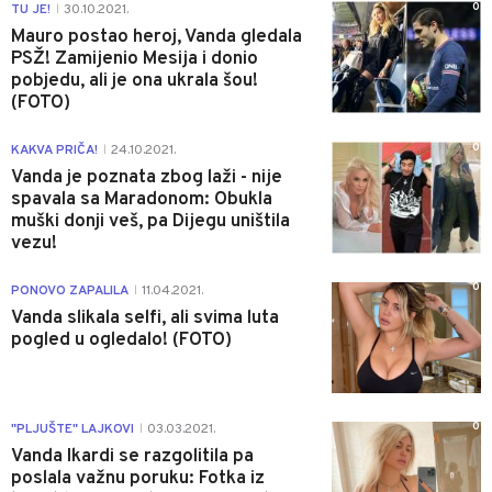
0
TU JE!
30.10.2021.
|
Mauro postao heroj, Vanda gledala
PSŽ! Zamijenio Mesija i donio
pobjedu, ali je ona ukrala šou!
(FOTO)
0
KAKVA PRIČA!
24.10.2021.
|
Vanda je poznata zbog laži - nije
spavala sa Maradonom: Obukla
muški donji veš, pa Dijegu uništila
vezu!
0
PONOVO ZAPALILA
11.04.2021.
|
Vanda slikala selfi, ali svima luta
pogled u ogledalo! (FOTO)
0
"PLJUŠTE" LAJKOVI
03.03.2021.
|
Vanda Ikardi se razgolitila pa
poslala važnu poruku: Fotka iz