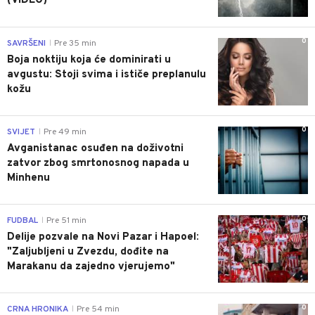
(VIDEO)
0
SAVRŠENI
Pre 35 min
|
Boja noktiju koja će dominirati u
avgustu: Stoji svima i ističe preplanulu
kožu
0
SVIJET
Pre 49 min
|
Avganistanac osuđen na doživotni
zatvor zbog smrtonosnog napada u
Minhenu
0
FUDBAL
Pre 51 min
|
Delije pozvale na Novi Pazar i Hapoel:
"Zaljubljeni u Zvezdu, dođite na
Marakanu da zajedno vjerujemo"
0
CRNA HRONIKA
Pre 54 min
|