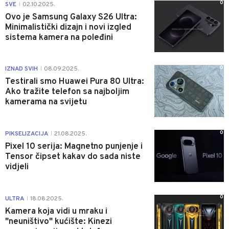
0
SVE
02.10.2025.
|
Ovo je Samsung Galaxy S26 Ultra:
Minimalistički dizajn i novi izgled
sistema kamera na poleđini
0
IZNAD SVIH
08.09.2025.
|
Testirali smo Huawei Pura 80 Ultra:
Ako tražite telefon sa najboljim
kamerama na svijetu
0
PIKSELIZACIJA
21.08.2025.
|
Pixel 10 serija: Magnetno punjenje i
Tensor čipset kakav do sada niste
vidjeli
0
ULTRA
18.08.2025.
|
Kamera koja vidi u mraku i
"neuništivo" kućište: Kinezi