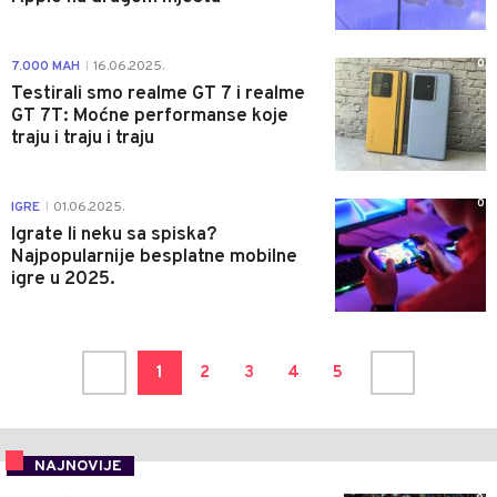
0
7.000 MAH
16.06.2025.
|
Testirali smo realme GT 7 i realme
GT 7T: Moćne performanse koje
traju i traju i traju
0
IGRE
01.06.2025.
|
Igrate li neku sa spiska?
Najpopularnije besplatne mobilne
igre u 2025.
1
2
3
4
5
NAJNOVIJE