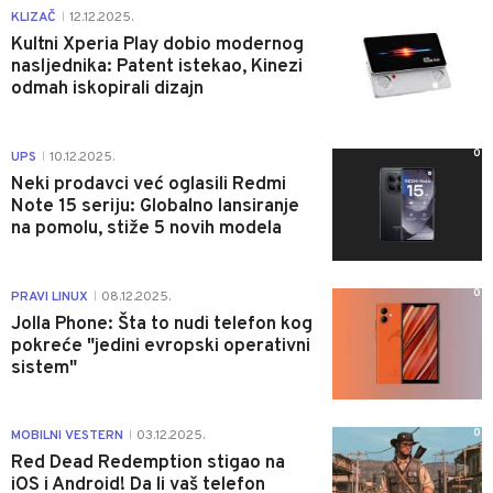
0
KLIZAČ
12.12.2025.
|
Kultni Xperia Play dobio modernog
nasljednika: Patent istekao, Kinezi
odmah iskopirali dizajn
0
UPS
10.12.2025.
|
Neki prodavci već oglasili Redmi
Note 15 seriju: Globalno lansiranje
na pomolu, stiže 5 novih modela
0
PRAVI LINUX
08.12.2025.
|
Jolla Phone: Šta to nudi telefon kog
pokreće "jedini evropski operativni
sistem"
0
MOBILNI VESTERN
03.12.2025.
|
Red Dead Redemption stigao na
iOS i Android! Da li vaš telefon