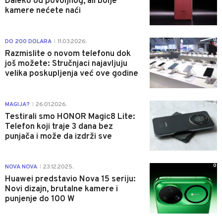
Daleko od povoljnog, ali bolje
kamere nećete naći
0
DO 200 DOLARA
11.03.2026.
|
Razmislite o novom telefonu dok
još možete: Stručnjaci najavljuju
velika poskupljenja već ove godine
0
MAGIJA?
26.01.2026.
|
Testirali smo HONOR Magic8 Lite:
Telefon koji traje 3 dana bez
punjača i može da izdrži sve
0
NOVA NOVA
23.12.2025.
|
Huawei predstavio Nova 15 seriju:
Novi dizajn, brutalne kamere i
punjenje do 100 W