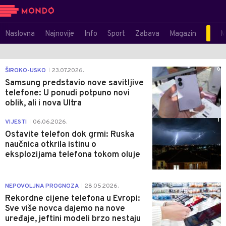
Naslovna
Najnovije
Info
Sport
Zabava
Magazin
M
0
ŠIROKO-USKO
23.07.2026.
|
Samsung predstavio nove savitljive
telefone: U ponudi potpuno novi
oblik, ali i nova Ultra
1
VIJESTI
06.06.2026.
|
Ostavite telefon dok grmi: Ruska
naučnica otkrila istinu o
eksplozijama telefona tokom oluje
0
NEPOVOLJNA PROGNOZA
28.05.2026.
|
Rekordne cijene telefona u Evropi:
Sve više novca dajemo na nove
uređaje, jeftini modeli brzo nestaju