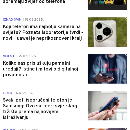
spremaju zvijer od telefona
0
IZNAD SVIH
18.08.2025.
|
Koji telefon ima najbolju kameru na
svijetu? Poznata laboratorija tvrdi -
novi Huawei je neprikosnoveni kralj
0
VIJESTI
27.07.2025.
|
Koliko nas prisluškuju pametni
uređaji? Istine i mitovi o digitalnoj
privatnosti
0
LIDER
17.07.2025.
|
Svaki peti isporučeni telefon je
Samsung: Ovo su lideri svjetskog
tržišta prema najnovijem
istraživanju
0