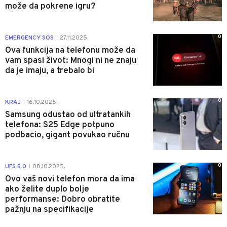
može da pokrene igru?
0
EMERGENCY SOS
27.11.2025.
|
Ova funkcija na telefonu može da
vam spasi život: Mnogi ni ne znaju
da je imaju, a trebalo bi
0
KRAJ
16.10.2025.
|
Samsung odustao od ultratankih
telefona: S25 Edge potpuno
podbacio, gigant povukao ručnu
0
UFS 5.0
08.10.2025.
|
Ovo vaš novi telefon mora da ima
ako želite duplo bolje
performanse: Dobro obratite
pažnju na specifikacije