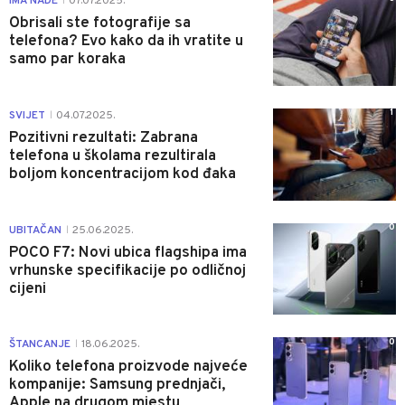
IMA NADE
07.07.2025.
|
Obrisali ste fotografije sa
telefona? Evo kako da ih vratite u
samo par koraka
1
SVIJET
04.07.2025.
|
Pozitivni rezultati: Zabrana
telefona u školama rezultirala
boljom koncentracijom kod đaka
0
UBITAČAN
25.06.2025.
|
POCO F7: Novi ubica flagshipa ima
vrhunske specifikacije po odličnoj
cijeni
0
ŠTANCANJE
18.06.2025.
|
Koliko telefona proizvode najveće
kompanije: Samsung prednjači,
Apple na drugom mjestu