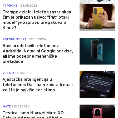
0
T1 PHONE
23.05.2026.
|
Trampov zlatni telefon raskrinkan
čim je prikazan uživo: "Patriotski
model" je zapravo prepakovani
Kinez?
0
AQFONE NS D21
22.05.2026.
|
Rusi predstavili telefon bez
Androida: Nema ni Google servise,
ali ima posebne mehaničke
prekidače
0
VIJESTI
11.04.2026.
|
Vještačka inteligencija u
telefonima: Da li nam zaista treba i
za šta je najviše koristimo
0
MATE
13.03.2026.
|
Testirali smo Huawei Mate X7: