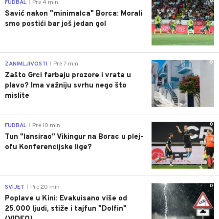
0
FUDBAL
Pre 4 min
|
Savić nakon "minimalca" Borca: Morali
smo postići bar još jedan gol
0
ZANIMLJIVOSTI
Pre 7 min
|
Zašto Grci farbaju prozore i vrata u
plavo? Ima važniju svrhu nego što
mislite
0
FUDBAL
Pre 10 min
|
Tun "lansirao" Vikingur na Borac u plej-
ofu Konferencijske lige?
0
SVIJET
Pre 20 min
|
Poplave u Kini: Evakuisano više od
25.000 ljudi, stiže i tajfun "Dolfin"