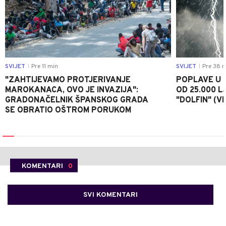
SVIJET
Pre 11 min
SVIJET
Pre 38 m
|
|
"ZAHTIJEVAMO PROTJERIVANJE
POPLAVE U K
MAROKANACA, OVO JE INVAZIJA":
OD 25.000 LJ
GRADONAČELNIK ŠPANSKOG GRADA
"DOLFIN" (V
SE OBRATIO OŠTROM PORUKOM
KOMENTARI
0
SVI KOMENTARI