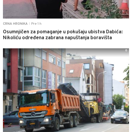
Pre 1 h
CRNA HRONIKA
|
Osumnjičen za pomaganje u pokušaju ubistva Dabića:
Nikoliću određena zabrana napuštanja boravišta
0