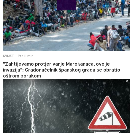
Pre 11 min
SVIJET
|
"Zahtijevamo protjerivanje Marokanaca, ovo je
invazija": Gradonačelnik španskog grada se obratio
oštrom porukom
0