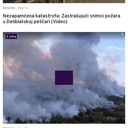
Pre 1 h
REGION
|
Nezapamćena katastrofa: Zastrašujući snimci požara
u Deliblatskoj peščari (Video)
0
3 slika