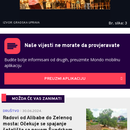
IZVOR: GRADSKA UPRAVA
Br. slika: 3
Naše vijesti ne morate da provjeravate
Budite bolje informisani od drugih, preuzmite Mondo mobilnu
aplikaciju
PREUZMI APLIKACIJU
MOŽDA ĆE VAS ZANIMATI
3
DRUŠTVO
30.06.2024.
|
Radovi od Alibabe do Zelenog
mosta: Očekuje se spajanje