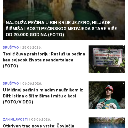
NAJDUŽA PEĆINA U BIH KRIJE JEZERO, HILJADE
ŠIŠMIŠA I KOSTI PEĆINSKOG MEDVJEDA STARE VIŠE
OD 20.000 GODINA (FOTO)
0
DRUŠTVO
28.06.2026.
|
Teslić čuva praistoriju: Rastuška pećina
kao svjedok života neandertalaca
(FOTO)
0
DRUŠTVO
06.06.2026.
|
U Mićinoj pećini s mladim naučnikom iz
BiH: Istina o šišmišima i mitu o kosi
(FOTO/VIDEO)
0
ZANIMLJIVOSTI
05.06.2026.
|
Otkriven trag nove vrste: Čovječja