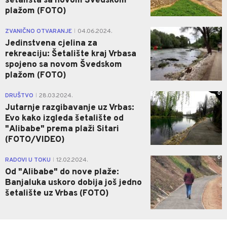
šetališta sa novom Švedskom
plažom (FOTO)
0
ZVANIČNO OTVARANJE
04.06.2024.
|
Jedinstvena cjelina za
rekreaciju: Šetalište kraj Vrbasa
spojeno sa novom Švedskom
plažom (FOTO)
0
DRUŠTVO
28.03.2024.
|
Jutarnje razgibavanje uz Vrbas:
Evo kako izgleda šetalište od
"Alibabe" prema plaži Sitari
(FOTO/VIDEO)
0
RADOVI U TOKU
12.02.2024.
|
Od "Alibabe" do nove plaže:
Banjaluka uskoro dobija još jedno
šetalište uz Vrbas (FOTO)