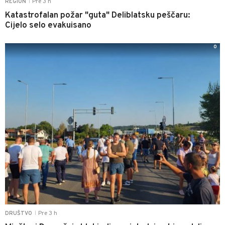
Pre 3 h
REGION
|
Katastrofalan požar "guta" Deliblatsku peščaru:
Cijelo selo evakuisano
0
Pre 3 h
DRUŠTVO
|