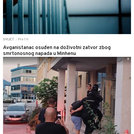
Pre 1 h
SVIJET
|
Avganistanac osuđen na doživotni zatvor zbog
smrtonosnog napada u Minhenu
0