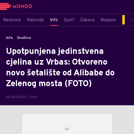
Naslovna
Najnovije
Info
Sport
Zabava
Magazin
M
Info
Društvo
Upotpunjena jedinstvena
cjelina uz Vrbas: Otvoreno
novo šetalište od Alibabe do
Zelenog mosta (FOTO)
22.08.2024. / 21:41