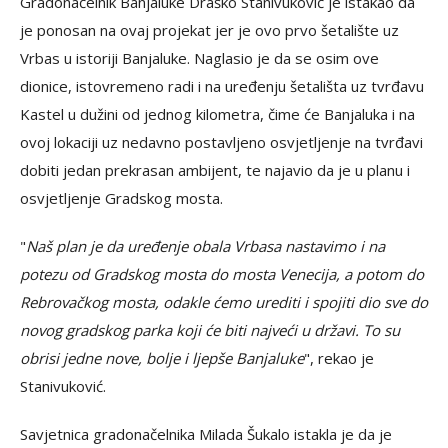
Gradonačelnik Banjaluke Draško Stanivuković je istakao da
je ponosan na ovaj projekat jer je ovo prvo šetalište uz
Vrbas u istoriji Banjaluke. Naglasio je da se osim ove
dionice, istovremeno radi i na uređenju šetališta uz tvrđavu
Kastel u dužini od jednog kilometra, čime će Banjaluka i na
ovoj lokaciji uz nedavno postavljeno osvjetljenje na tvrđavi
dobiti jedan prekrasan ambijent, te najavio da je u planu i
osvjetljenje Gradskog mosta.
"
Naš plan je da uređenje obala Vrbasa nastavimo i na
potezu od Gradskog mosta do mosta Venecija, a potom do
Rebrovačkog mosta, odakle ćemo urediti i spojiti dio sve do
novog gradskog parka koji će biti najveći u državi. To su
obrisi jedne nove, bolje i ljepše Banjaluke
", rekao je
Stanivuković.
Savjetnica gradonačelnika Milada Šukalo istakla je da je