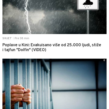
Pre 38 min
SVIJET
|
Poplave u Kini: Evakuisano više od 25.000 ljudi, stiže
i tajfun "Dolfin" (VIDEO)
0