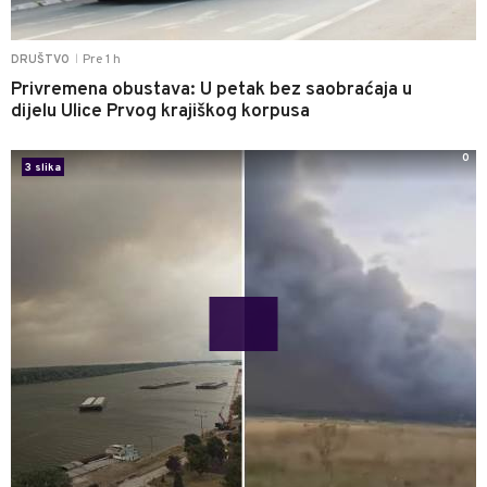
Pre 1 h
DRUŠTVO
|
Privremena obustava: U petak bez saobraćaja u
dijelu Ulice Prvog krajiškog korpusa
0
3 slika