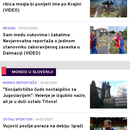
ribica mogla bi ponijeti ime po Krajini
(VIDEO)
0
REGION
29.05.2026.
|
Sam među vukovima i šakalima:
Nevjerovatna reportaža o jedinom
stanovniku zaboravljenog zaseoka u
Dalmaciji (VIDEO)
MONDO U SLOVENIJI
4
MONDO REPORTAŽA
16.02.2021.
|
"Socijalističko čudo nostalgično za
Jugoslavijom": Velenje je izgubilo naziv,
ali je u duši ostalo Titovo!
1
OSTALI SPORTOVI
14.02.2021.
|
Vujović poslije poraza na debiju: Igrači