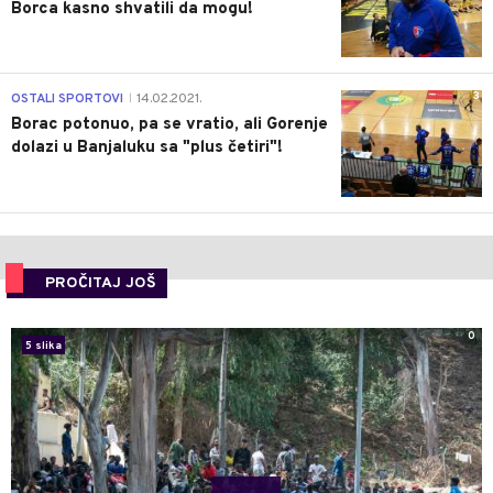
Borca kasno shvatili da mogu!
3
OSTALI SPORTOVI
14.02.2021.
|
Borac potonuo, pa se vratio, ali Gorenje
dolazi u Banjaluku sa "plus četiri"!
PROČITAJ JOŠ
0
5 slika